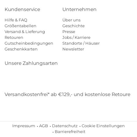
Kundenservice
Unternehmen
Hilfe & FAQ
Über uns
Größentabellen
Geschichte
Versand & Lieferung
Presse
Retouren
Jobs / Karriere
Gutscheinbedingungen
Standorte / Häuser
Geschenkkarten
Newsletter
Unsere Zahlungsarten
Klarna
Mastercard
Visa
Diners
Applepay
Amazon
Payp
Versandkostenfrei* ab €129,- und kostenlose Retoure
DHL
Gebrüder Weiss
Impressum
AGB
Datenschutz
Cookie Einstellungen
Barrierefreiheit