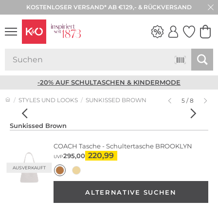
KOSTENLOSER VERSAND* AB €129,- & RÜCKVERSAND
NEW IN
WEDDING
VIBES
-20% AUF SCHULTASCHEN & KINDERMODE
STYLES UND LOOKS
SUNKISSED BROWN
5 / 8
Sunkissed Brown
COACH
Tasche - Schultertasche BROOKLYN
220,99
295,00
UVP
AUSVERKAUFT
ALTERNATIVE SUCHEN