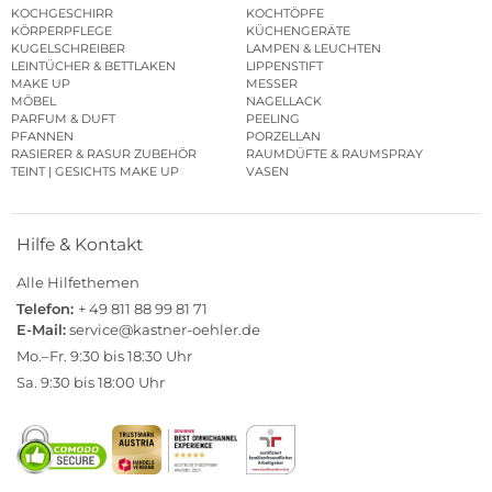
KOCHGESCHIRR
KOCHTÖPFE
KÖRPERPFLEGE
KÜCHENGERÄTE
KUGELSCHREIBER
LAMPEN & LEUCHTEN
LEINTÜCHER & BETTLAKEN
LIPPENSTIFT
MAKE UP
MESSER
MÖBEL
NAGELLACK
PARFUM & DUFT
PEELING
PFANNEN
PORZELLAN
RASIERER & RASUR ZUBEHÖR
RAUMDÜFTE & RAUMSPRAY
TEINT | GESICHTS MAKE UP
VASEN
Hilfe & Kontakt
Alle Hilfethemen
Telefon:
+ 49 811 88 99 81 71
E-Mail:
service@kastner-oehler.de
Mo.–Fr. 9:30 bis 18:30 Uhr
Sa. 9:30 bis 18:00 Uhr