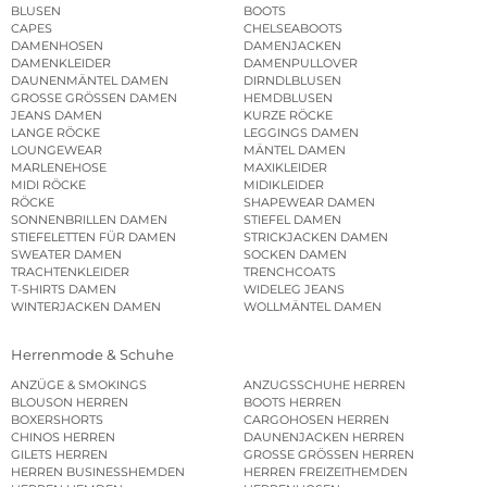
BLUSEN
BOOTS
CAPES
CHELSEABOOTS
DAMENHOSEN
DAMENJACKEN
DAMENKLEIDER
DAMENPULLOVER
DAUNENMÄNTEL DAMEN
DIRNDLBLUSEN
GROSSE GRÖSSEN DAMEN
HEMDBLUSEN
JEANS DAMEN
KURZE RÖCKE
LANGE RÖCKE
LEGGINGS DAMEN
LOUNGEWEAR
MÄNTEL DAMEN
MARLENEHOSE
MAXIKLEIDER
MIDI RÖCKE
MIDIKLEIDER
RÖCKE
SHAPEWEAR DAMEN
SONNENBRILLEN DAMEN
STIEFEL DAMEN
STIEFELETTEN FÜR DAMEN
STRICKJACKEN DAMEN
SWEATER DAMEN
SOCKEN DAMEN
TRACHTENKLEIDER
TRENCHCOATS
T-SHIRTS DAMEN
WIDELEG JEANS
WINTERJACKEN DAMEN
WOLLMÄNTEL DAMEN
Herrenmode & Schuhe
ANZÜGE & SMOKINGS
ANZUGSSCHUHE HERREN
BLOUSON HERREN
BOOTS HERREN
BOXERSHORTS
CARGOHOSEN HERREN
CHINOS HERREN
DAUNENJACKEN HERREN
GILETS HERREN
GROSSE GRÖSSEN HERREN
HERREN BUSINESSHEMDEN
HERREN FREIZEITHEMDEN