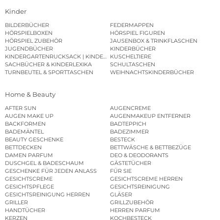
Kinder
BILDERBÜCHER
FEDERMAPPEN
HÖRSPIELBOXEN
HÖRSPIEL FIGUREN
HÖRSPIEL ZUBEHÖR
JAUSENBOX & TRINKFLASCHEN
JUGENDBÜCHER
KINDERBÜCHER
KINDERGARTENRUCKSACK | KINDERGARTENBEUTEL
KUSCHELTIERE
SACHBÜCHER & KINDERLEXIKA
SCHULTASCHEN
TURNBEUTEL & SPORTTASCHEN
WEIHNACHTSKINDERBÜCHER
Home & Beauty
AFTER SUN
AUGENCREME
AUGEN MAKE UP
AUGENMAKEUP ENTFERNER
BACKFORMEN
BADTEPPICH
BADEMÄNTEL
BADEZIMMER
BEAUTY GESCHENKE
BESTECK
BETTDECKEN
BETTWÄSCHE & BETTBEZÜGE
DAMEN PARFUM
DEO & DEODORANTS
DUSCHGEL & BADESCHAUM
GÄSTETÜCHER
GESCHENKE FÜR JEDEN ANLASS
FÜR SIE
GESICHTSCREME
GESICHTSCREME HERREN
GESICHTSPFLEGE
GESICHTSREINIGUNG
GESICHTSREINIGUNG HERREN
GLÄSER
GRILLER
GRILLZUBEHÖR
HANDTÜCHER
HERREN PARFUM
KERZEN
KOCHBESTECK