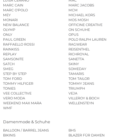
LUISA CERANO
MAC
MARC CAIN
MARC JACOBS
MARC O’POLO
MCM
MEY
MICHAEL KORS
MONARI
MOS MOSH
NEW BALANCE
OFFICINE CREATIVE
OLYMP
ON SCHUHE
ONLY
OPUS
PAUL GREEN
POLO RALPH LAUREN
RAFFAELLO ROSSI
RAGWEAR
RAINKISS
REISENTHEL
REPLAY
RICHROYAL
SAMSONITE
SANETTA
SATCH
SKINY
SMEG
SOMEDAY
STEP BY STEP
TAMARIS
TOM FORD
TOM TAILOR
TOMMY HILFIGER
TOMMY JEANS
TONIES
TRIUMPH
VEE COLLECTIVE
VEJA
VERO MODA
VILLEROY & BOCH
WEEKEND MAX MARA
WELLENSTEYN
WMF
Damenmode & Schuhe
BALLOON / BARREL JEANS
BHS
BIKINIS
BLAZER FÜR DAMEN