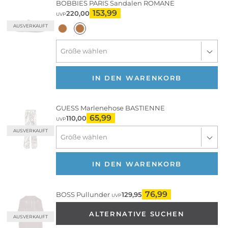
BOBBIES PARIS
Sandalen ROMANE
153,99
220,00
UVP
AUSVERKAUFT
IN DEN WARENKORB
GUESS
Marlenehose BASTIENNE
65,99
110,00
UVP
AUSVERKAUFT
IN DEN WARENKORB
76,99
BOSS
Pullunder
129,95
UVP
ALTERNATIVE SUCHEN
AUSVERKAUFT