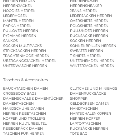
HERREN HEMDEN
HERRENHOSEN
HERRENJACKEN
HERRENSNEAKER
HOODIES HERREN
JEANS HERREN
LEDERHOSEN
LEDERJACKEN HERREN
MÄNTEL HERREN
OVERSHIRTS HERREN
PARKA HERREN
POLOSHIRTS HERREN
PULLOVER HERREN
PULLUNDER HERREN
PYJAMAS HERREN
RUCKSÄCKE HERREN
SAKKOS
SOCKEN HERREN
SOCKEN MULTIPACKS
SONNENBRILLEN HERREN
STRICKJACKEN HERREN
SWEATER HERREN
TRACHTENMODE HERREN
T-SHIRTS HERREN
ÜBERGANGSJACKEN HERREN
UNTERHEMDEN HERREN
UNTERWÄSCHE HERREN
WINTERJACKEN HERREN
Taschen & Accessoires
BAUCHTASCHEN DAMEN
CLUTCHES UND MINIBAGS
CROSSBODY BAGS
DAMENRUCKSÄCKE
DAMENSCHALS & DAMENTÜCHER
SHOPPER
DAMENTASCHEN
GELDBÖRSEN DAMEN
HANDSCHUHE DAMEN
HANDTASCHEN
HERREN REISETASCHEN
HARTSCHALENKOFFER
KOFFER UND TROLLEYS
HERREN KOFFER
HERREN KULTURBEUTEL
LAPTOPTASCHEN
REISEGEPÄCK DAMEN
RUCKSÄCKE HERREN
TASCHEN FÜR HERREN
TOTE BAG