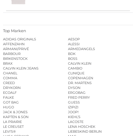
Top Marken
ADIDAS ORIGINALS
AESOP
AFFENZAHN
ALESSI
ARMANI/PRIVÉ
ARMEDANGELS
BARBOUR
BDK
BIRKENSTOCK
BOSS
BRAX
CALVIN KLEIN
CALVIN KLEIN JEANS
CAMBIO
CHANEL
CLINIQUE
COMMA
COPENHAGEN
CREED
DR. MARTENS
DRYKORN
DYSON
ECOALF
ERGOBAG
FALKE
FRED PERRY
GOT BAG
GUESS
HUGO
IZIPIZI
JACK & JONES
JOOP!
KAPTEN & SON
KIEHL’S
LA PRAIRIE
LACOSTE
LE CREUSET
LENA HOSCHEK
LEVI’S®
LIEBESKIND BERLIN