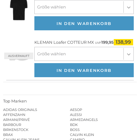
IN DEN WARENKORB
138,99
KLEMAN
Loafer COTTEUR MX
199,95
UVP
AUSVERKAUFT
IN DEN WARENKORB
Top Marken
ADIDAS ORIGINALS
AESOP
AFFENZAHN
ALESSI
ARMANI/PRIVÉ
ARMEDANGELS
BARBOUR
BDK
BIRKENSTOCK
BOSS
BRAX
CALVIN KLEIN
CALVIN KLEIN JEANS
CAMBIO