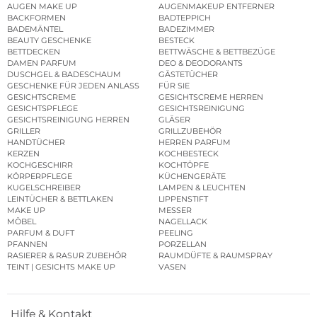
AUGEN MAKE UP
AUGENMAKEUP ENTFERNER
BACKFORMEN
BADTEPPICH
BADEMÄNTEL
BADEZIMMER
BEAUTY GESCHENKE
BESTECK
BETTDECKEN
BETTWÄSCHE & BETTBEZÜGE
DAMEN PARFUM
DEO & DEODORANTS
DUSCHGEL & BADESCHAUM
GÄSTETÜCHER
GESCHENKE FÜR JEDEN ANLASS
FÜR SIE
GESICHTSCREME
GESICHTSCREME HERREN
GESICHTSPFLEGE
GESICHTSREINIGUNG
GESICHTSREINIGUNG HERREN
GLÄSER
GRILLER
GRILLZUBEHÖR
HANDTÜCHER
HERREN PARFUM
KERZEN
KOCHBESTECK
KOCHGESCHIRR
KOCHTÖPFE
KÖRPERPFLEGE
KÜCHENGERÄTE
KUGELSCHREIBER
LAMPEN & LEUCHTEN
LEINTÜCHER & BETTLAKEN
LIPPENSTIFT
MAKE UP
MESSER
MÖBEL
NAGELLACK
PARFUM & DUFT
PEELING
PFANNEN
PORZELLAN
RASIERER & RASUR ZUBEHÖR
RAUMDÜFTE & RAUMSPRAY
TEINT | GESICHTS MAKE UP
VASEN
Hilfe & Kontakt