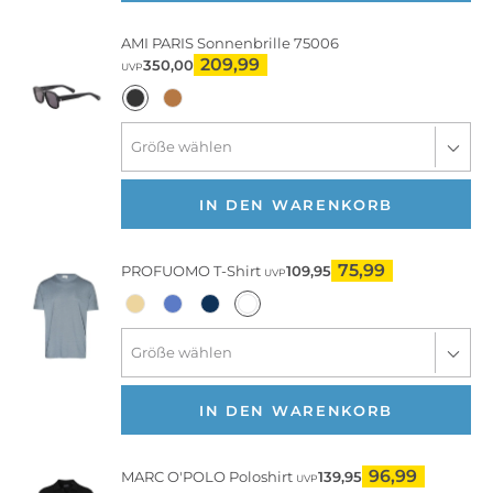
AMI PARIS
Sonnenbrille 75006
209,99
350,00
UVP
IN DEN WARENKORB
75,99
PROFUOMO
T-Shirt
109,95
UVP
IN DEN WARENKORB
96,99
MARC O'POLO
Poloshirt
139,95
UVP