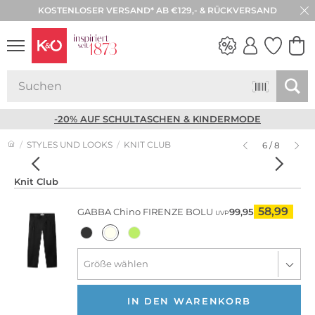
KOSTENLOSER VERSAND* AB €129,- & RÜCKVERSAND
NEW IN
WEDDING
VIBES
-20% AUF SCHULTASCHEN & KINDERMODE
STYLES UND LOOKS
KNIT CLUB
6 / 8
Knit Club
58,99
GABBA
Chino FIRENZE BOLU
99,95
UVP
IN DEN WARENKORB