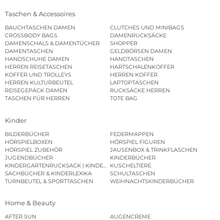
Taschen & Accessoires
BAUCHTASCHEN DAMEN
CLUTCHES UND MINIBAGS
CROSSBODY BAGS
DAMENRUCKSÄCKE
DAMENSCHALS & DAMENTÜCHER
SHOPPER
DAMENTASCHEN
GELDBÖRSEN DAMEN
HANDSCHUHE DAMEN
HANDTASCHEN
HERREN REISETASCHEN
HARTSCHALENKOFFER
KOFFER UND TROLLEYS
HERREN KOFFER
HERREN KULTURBEUTEL
LAPTOPTASCHEN
REISEGEPÄCK DAMEN
RUCKSÄCKE HERREN
TASCHEN FÜR HERREN
TOTE BAG
Kinder
BILDERBÜCHER
FEDERMAPPEN
HÖRSPIELBOXEN
HÖRSPIEL FIGUREN
HÖRSPIEL ZUBEHÖR
JAUSENBOX & TRINKFLASCHEN
JUGENDBÜCHER
KINDERBÜCHER
KINDERGARTENRUCKSACK | KINDERGARTENBEUTEL
KUSCHELTIERE
SACHBÜCHER & KINDERLEXIKA
SCHULTASCHEN
TURNBEUTEL & SPORTTASCHEN
WEIHNACHTSKINDERBÜCHER
Home & Beauty
AFTER SUN
AUGENCREME