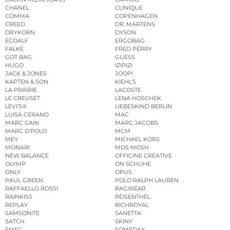
CHANEL
CLINIQUE
COMMA
COPENHAGEN
CREED
DR. MARTENS
DRYKORN
DYSON
ECOALF
ERGOBAG
FALKE
FRED PERRY
GOT BAG
GUESS
HUGO
IZIPIZI
JACK & JONES
JOOP!
KAPTEN & SON
KIEHL’S
LA PRAIRIE
LACOSTE
LE CREUSET
LENA HOSCHEK
LEVI’S®
LIEBESKIND BERLIN
LUISA CERANO
MAC
MARC CAIN
MARC JACOBS
MARC O’POLO
MCM
MEY
MICHAEL KORS
MONARI
MOS MOSH
NEW BALANCE
OFFICINE CREATIVE
OLYMP
ON SCHUHE
ONLY
OPUS
PAUL GREEN
POLO RALPH LAUREN
RAFFAELLO ROSSI
RAGWEAR
RAINKISS
REISENTHEL
REPLAY
RICHROYAL
SAMSONITE
SANETTA
SATCH
SKINY
SMEG
SOMEDAY