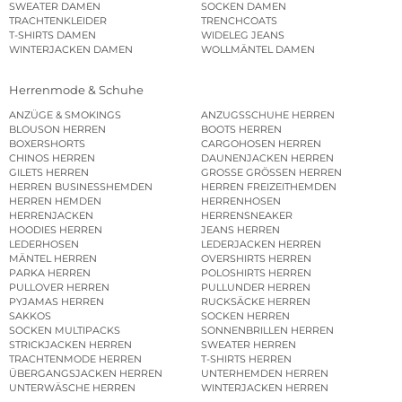
SWEATER DAMEN
SOCKEN DAMEN
TRACHTENKLEIDER
TRENCHCOATS
T-SHIRTS DAMEN
WIDELEG JEANS
WINTERJACKEN DAMEN
WOLLMÄNTEL DAMEN
Herrenmode & Schuhe
ANZÜGE & SMOKINGS
ANZUGSSCHUHE HERREN
BLOUSON HERREN
BOOTS HERREN
BOXERSHORTS
CARGOHOSEN HERREN
CHINOS HERREN
DAUNENJACKEN HERREN
GILETS HERREN
GROSSE GRÖSSEN HERREN
HERREN BUSINESSHEMDEN
HERREN FREIZEITHEMDEN
HERREN HEMDEN
HERRENHOSEN
HERRENJACKEN
HERRENSNEAKER
HOODIES HERREN
JEANS HERREN
LEDERHOSEN
LEDERJACKEN HERREN
MÄNTEL HERREN
OVERSHIRTS HERREN
PARKA HERREN
POLOSHIRTS HERREN
PULLOVER HERREN
PULLUNDER HERREN
PYJAMAS HERREN
RUCKSÄCKE HERREN
SAKKOS
SOCKEN HERREN
SOCKEN MULTIPACKS
SONNENBRILLEN HERREN
STRICKJACKEN HERREN
SWEATER HERREN
TRACHTENMODE HERREN
T-SHIRTS HERREN
ÜBERGANGSJACKEN HERREN
UNTERHEMDEN HERREN
UNTERWÄSCHE HERREN
WINTERJACKEN HERREN