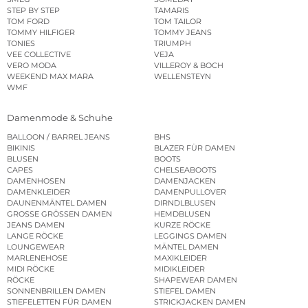
STEP BY STEP
TAMARIS
TOM FORD
TOM TAILOR
TOMMY HILFIGER
TOMMY JEANS
TONIES
TRIUMPH
VEE COLLECTIVE
VEJA
VERO MODA
VILLEROY & BOCH
WEEKEND MAX MARA
WELLENSTEYN
WMF
Damenmode & Schuhe
BALLOON / BARREL JEANS
BHS
BIKINIS
BLAZER FÜR DAMEN
BLUSEN
BOOTS
CAPES
CHELSEABOOTS
DAMENHOSEN
DAMENJACKEN
DAMENKLEIDER
DAMENPULLOVER
DAUNENMÄNTEL DAMEN
DIRNDLBLUSEN
GROSSE GRÖSSEN DAMEN
HEMDBLUSEN
JEANS DAMEN
KURZE RÖCKE
LANGE RÖCKE
LEGGINGS DAMEN
LOUNGEWEAR
MÄNTEL DAMEN
MARLENEHOSE
MAXIKLEIDER
MIDI RÖCKE
MIDIKLEIDER
RÖCKE
SHAPEWEAR DAMEN
SONNENBRILLEN DAMEN
STIEFEL DAMEN
STIEFELETTEN FÜR DAMEN
STRICKJACKEN DAMEN