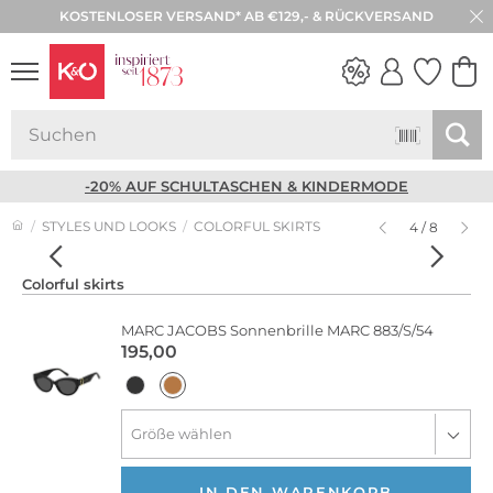
KOSTENLOSER VERSAND* AB €129,- & RÜCKVERSAND
NEW IN
WEDDING
VIBES
-20% AUF SCHULTASCHEN & KINDERMODE
STYLES UND LOOKS
COLORFUL SKIRTS
4 / 8
Colorful skirts
MARC JACOBS
Sonnenbrille MARC 883/S/54
195,00
IN DEN WARENKORB