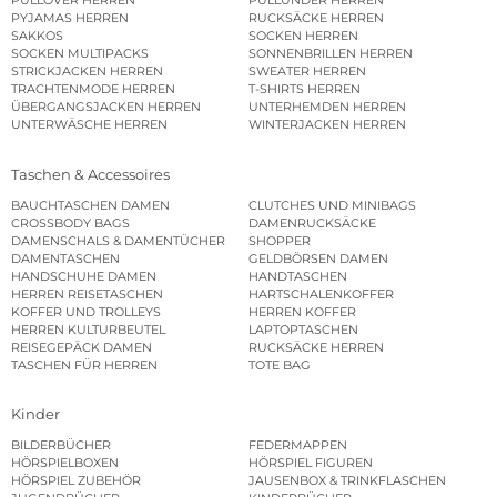
PULLOVER HERREN
PULLUNDER HERREN
PYJAMAS HERREN
RUCKSÄCKE HERREN
SAKKOS
SOCKEN HERREN
SOCKEN MULTIPACKS
SONNENBRILLEN HERREN
STRICKJACKEN HERREN
SWEATER HERREN
TRACHTENMODE HERREN
T-SHIRTS HERREN
ÜBERGANGSJACKEN HERREN
UNTERHEMDEN HERREN
UNTERWÄSCHE HERREN
WINTERJACKEN HERREN
Taschen & Accessoires
BAUCHTASCHEN DAMEN
CLUTCHES UND MINIBAGS
CROSSBODY BAGS
DAMENRUCKSÄCKE
DAMENSCHALS & DAMENTÜCHER
SHOPPER
DAMENTASCHEN
GELDBÖRSEN DAMEN
HANDSCHUHE DAMEN
HANDTASCHEN
HERREN REISETASCHEN
HARTSCHALENKOFFER
KOFFER UND TROLLEYS
HERREN KOFFER
HERREN KULTURBEUTEL
LAPTOPTASCHEN
REISEGEPÄCK DAMEN
RUCKSÄCKE HERREN
TASCHEN FÜR HERREN
TOTE BAG
Kinder
BILDERBÜCHER
FEDERMAPPEN
HÖRSPIELBOXEN
HÖRSPIEL FIGUREN
HÖRSPIEL ZUBEHÖR
JAUSENBOX & TRINKFLASCHEN