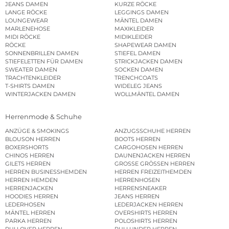
JEANS DAMEN
KURZE RÖCKE
LANGE RÖCKE
LEGGINGS DAMEN
LOUNGEWEAR
MÄNTEL DAMEN
MARLENEHOSE
MAXIKLEIDER
MIDI RÖCKE
MIDIKLEIDER
RÖCKE
SHAPEWEAR DAMEN
SONNENBRILLEN DAMEN
STIEFEL DAMEN
STIEFELETTEN FÜR DAMEN
STRICKJACKEN DAMEN
SWEATER DAMEN
SOCKEN DAMEN
TRACHTENKLEIDER
TRENCHCOATS
T-SHIRTS DAMEN
WIDELEG JEANS
WINTERJACKEN DAMEN
WOLLMÄNTEL DAMEN
Herrenmode & Schuhe
ANZÜGE & SMOKINGS
ANZUGSSCHUHE HERREN
BLOUSON HERREN
BOOTS HERREN
BOXERSHORTS
CARGOHOSEN HERREN
CHINOS HERREN
DAUNENJACKEN HERREN
GILETS HERREN
GROSSE GRÖSSEN HERREN
HERREN BUSINESSHEMDEN
HERREN FREIZEITHEMDEN
HERREN HEMDEN
HERRENHOSEN
HERRENJACKEN
HERRENSNEAKER
HOODIES HERREN
JEANS HERREN
LEDERHOSEN
LEDERJACKEN HERREN
MÄNTEL HERREN
OVERSHIRTS HERREN
PARKA HERREN
POLOSHIRTS HERREN