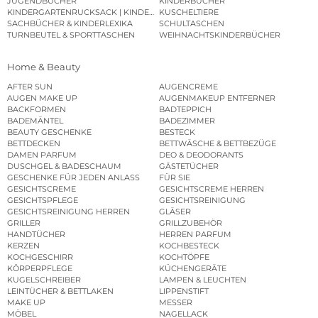
JUGENDBÜCHER
KINDERBÜCHER
KINDERGARTENRUCKSACK | KINDERGARTENBEUTEL
KUSCHELTIERE
SACHBÜCHER & KINDERLEXIKA
SCHULTASCHEN
TURNBEUTEL & SPORTTASCHEN
WEIHNACHTSKINDERBÜCHER
Home & Beauty
AFTER SUN
AUGENCREME
AUGEN MAKE UP
AUGENMAKEUP ENTFERNER
BACKFORMEN
BADTEPPICH
BADEMÄNTEL
BADEZIMMER
BEAUTY GESCHENKE
BESTECK
BETTDECKEN
BETTWÄSCHE & BETTBEZÜGE
DAMEN PARFUM
DEO & DEODORANTS
DUSCHGEL & BADESCHAUM
GÄSTETÜCHER
GESCHENKE FÜR JEDEN ANLASS
FÜR SIE
GESICHTSCREME
GESICHTSCREME HERREN
GESICHTSPFLEGE
GESICHTSREINIGUNG
GESICHTSREINIGUNG HERREN
GLÄSER
GRILLER
GRILLZUBEHÖR
HANDTÜCHER
HERREN PARFUM
KERZEN
KOCHBESTECK
KOCHGESCHIRR
KOCHTÖPFE
KÖRPERPFLEGE
KÜCHENGERÄTE
KUGELSCHREIBER
LAMPEN & LEUCHTEN
LEINTÜCHER & BETTLAKEN
LIPPENSTIFT
MAKE UP
MESSER
MÖBEL
NAGELLACK