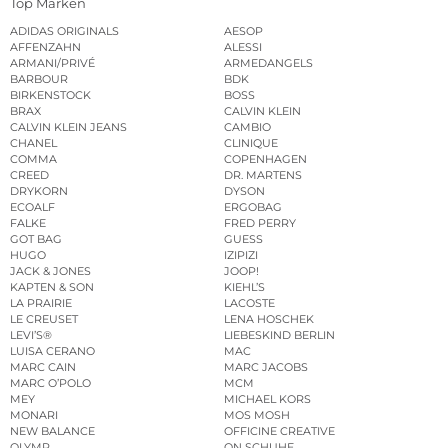
Top Marken
ADIDAS ORIGINALS
AESOP
AFFENZAHN
ALESSI
ARMANI/PRIVÉ
ARMEDANGELS
BARBOUR
BDK
BIRKENSTOCK
BOSS
BRAX
CALVIN KLEIN
CALVIN KLEIN JEANS
CAMBIO
CHANEL
CLINIQUE
COMMA
COPENHAGEN
CREED
DR. MARTENS
DRYKORN
DYSON
ECOALF
ERGOBAG
FALKE
FRED PERRY
GOT BAG
GUESS
HUGO
IZIPIZI
JACK & JONES
JOOP!
KAPTEN & SON
KIEHL’S
LA PRAIRIE
LACOSTE
LE CREUSET
LENA HOSCHEK
LEVI’S®
LIEBESKIND BERLIN
LUISA CERANO
MAC
MARC CAIN
MARC JACOBS
MARC O’POLO
MCM
MEY
MICHAEL KORS
MONARI
MOS MOSH
NEW BALANCE
OFFICINE CREATIVE
OLYMP
ON SCHUHE