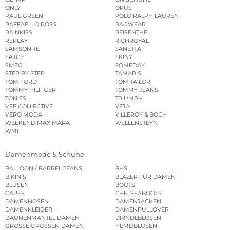
ONLY
OPUS
PAUL GREEN
POLO RALPH LAUREN
RAFFAELLO ROSSI
RAGWEAR
RAINKISS
REISENTHEL
REPLAY
RICHROYAL
SAMSONITE
SANETTA
SATCH
SKINY
SMEG
SOMEDAY
STEP BY STEP
TAMARIS
TOM FORD
TOM TAILOR
TOMMY HILFIGER
TOMMY JEANS
TONIES
TRIUMPH
VEE COLLECTIVE
VEJA
VERO MODA
VILLEROY & BOCH
WEEKEND MAX MARA
WELLENSTEYN
WMF
Damenmode & Schuhe
BALLOON / BARREL JEANS
BHS
BIKINIS
BLAZER FÜR DAMEN
BLUSEN
BOOTS
CAPES
CHELSEABOOTS
DAMENHOSEN
DAMENJACKEN
DAMENKLEIDER
DAMENPULLOVER
DAUNENMÄNTEL DAMEN
DIRNDLBLUSEN
GROSSE GRÖSSEN DAMEN
HEMDBLUSEN