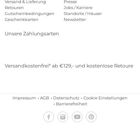
Versand & Lieferung
Presse
Retouren
Jobs / Karriere
Gutscheinbedingungen
Standorte / Häuser
Geschenkkarten
Newsletter
Unsere Zahlungsarten
Klarna
Mastercard
Visa
Diners
Applepay
Amazon
Payp
Versandkostenfrei* ab €129,- und kostenlose Retoure
DHL
Gebrüder Weiss
Impressum
AGB
Datenschutz
Cookie Einstellungen
Barrierefreiheit