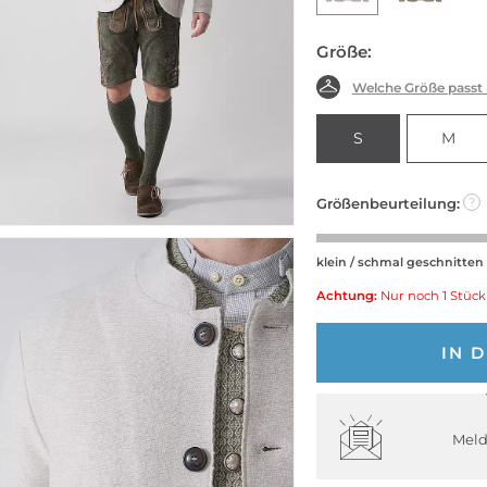
Größe:
Welche Größe passt
S
M
Größenbeurteilung:
?
klein / schmal geschnitten
Achtung:
Nur noch 1 Stück
IN 
Meld