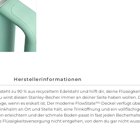
Herstellerinformationen
eht zu 90 % aus recyceltem Edelstahl und hilft dir, deine Flüssigke
 du wirst diesen Stanley-Becher immer an deiner Seite haben wollen. 
Tage, wenn es eiskalt ist. Der moderne FlowState™-Deckel verfügt übe
halm an Ort und Stelle hält, eine Trinköffnung und ein vollflächige
n erleichtern und der schmale Boden passt in fast jeden Becherhalter 
ie Flüssigkeitsversorgung nicht entgehen, von dem du gar nicht wusst