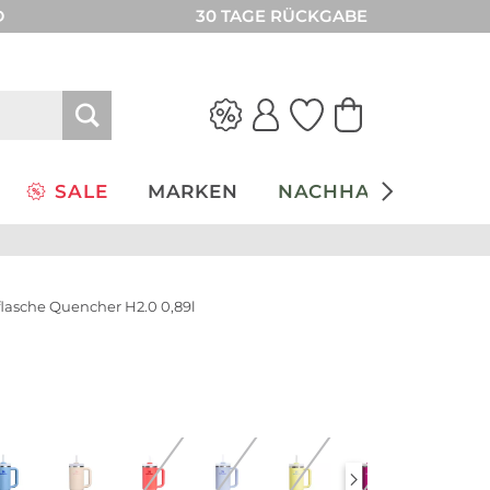
D
30 TAGE RÜCKGABE
SALE
MARKEN
NACHHALTIGKEIT
sflasche Quencher H2.0 0,89l