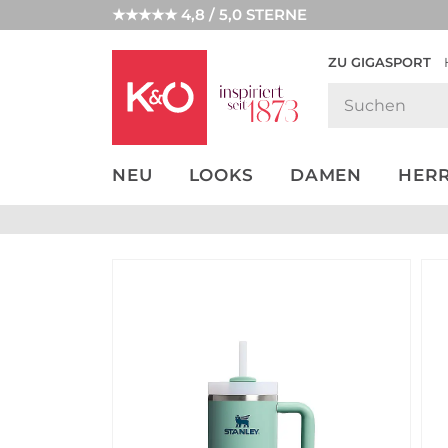
★★★★★ 4,8 / 5,0 STERNE
ZU GIGASPORT
GET THE
NEW IN
WEDDING
LOOK
VIBES
NEU
LOOKS
DAMEN
HER