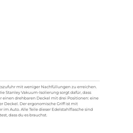
itszufuhr mit weniger Nachfüllungen zu erreichen.
Die Stanley Vakuum-Isolierung sorgt dafür, dass
r einen drehbaren Deckel mit drei Positionen: eine
r Deckel. Der ergonomische Griff ist mit
im Auto. Alle Teile dieser Edelstahlflasche sind
est, dass du es brauchst.