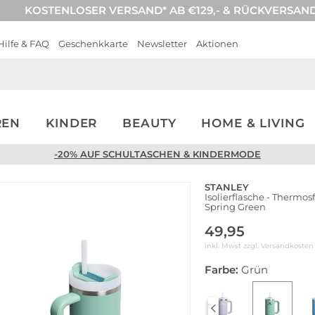
KOSTENLOSER VERSAND* AB €129,- & RÜCKVERSAN
Hilfe & FAQ
Geschenkkarte
Newsletter
Aktionen
REN
KINDER
BEAUTY
HOME & LIVING
-20% AUF SCHULTASCHEN & KINDERMODE
STANLEY
Isolierflasche - Thermo
Spring Green
49,95
inkl. Mwst zzgl.
Versandkosten
Farbe:
Grün