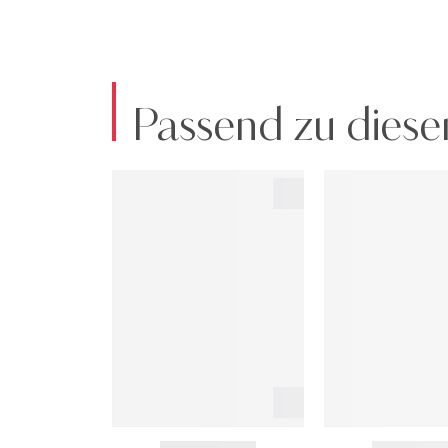
GLUCOMANNAN, ALUMINA, GLYCERYL CAPRYLATE,
PENTAERYTHRITYL TETRA-DI-T-BUTYL HYDROXYHYDROCI
Die Liste der in den Formeln der Produkte von Sisle
verwenden, bitten wir Sie, die auf der Verpackung a
Passend zu diese
Art.Nr:2900268013638