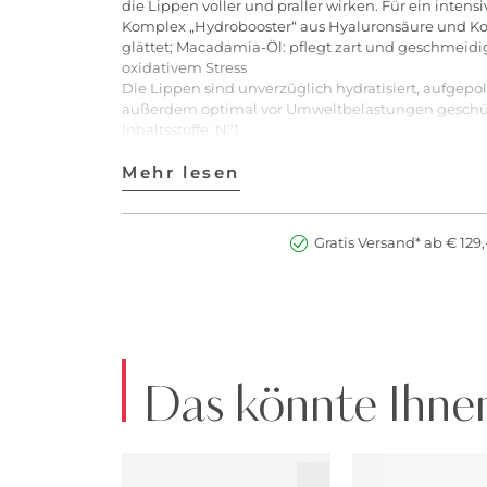
die Lippen voller und praller wirken. Für ein inten
Komplex „Hydrobooster“ aus Hyaluronsäure und Konj
glättet; Macadamia-Öl: pflegt zart und geschmeidig,
oxidativem Stress
Die Lippen sind unverzüglich hydratisiert, aufgepo
außerdem optimal vor Umweltbelastungen geschü
Inhaltsstoffe: N°1
DIISOSTEARYL MALATE, POLYGLYCERYL-2 ISOST
BUTTER, GLYCERYL BEHENATE/EICOSADIOATE, CA
Mehr lesen
SODIUM HYALURONATE, GLUCOMANNAN, SYNTHETI
OXIDE, PARFUM/FRAgANCE, PENTAERYTHRITYL TET
Gratis Versand* ab € 129,
N°2
DIISOSTEARYL MALATE, POLYGLYCERYL-2 ISOST
BUTTER, GLYCERYL BEHENATE/EICOSADIOATE, ET
SODIUM HYALURONATE, GLUCOMANNAN, ALUMINA,
TIN OXIDE, PARFUM/FRAgANCE, PENTAERYTHRITYL T
Das könnte Ihnen
N°3, 4
DIISOSTEARYL MALATE, POLYGLYCERYL-2 ISOST