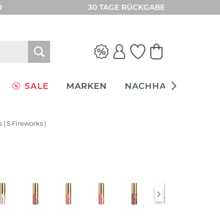
D
30 TAGE RÜCKGABE
SALE
MARKEN
NACHHALTIGKEIT
 ( 5 Fireworks )