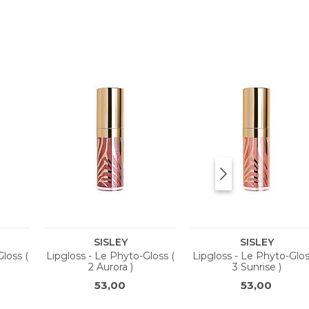
BUTENE, BUTYROSPERMUM PARKII (SHEA)
IL, TOCOPHERYL ACETATE, SODIUM HYALURONATE,
EARIN, ALUMINUM HYDROXIDE, TIN OXIDE,
ANIUM DIOXIDE (CI 77891), RED 30 LAKE (CI
BUTENE, BUTYROSPERMUM PARKII (SHEA)
HERYL ACETATE, SODIUM
YRRHIZATE, TRIHYDROXYSTEARIN,
NAMATE, IRON OXIDES (CI77491), RED 7 (CI
BUTENE, BUTYROSPERMUM PARKII (SHEA)
HERYL ACETATE, SODIUM HYALURONATE,