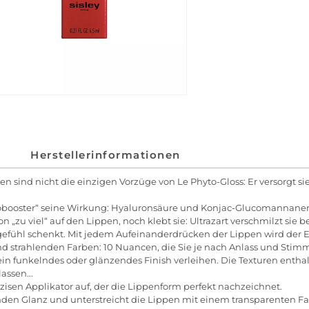
Herstellerinformationen
pen sind nicht die einzigen Vorzüge von Le Phyto-Gloss: Er versorgt 
obooster“ seine Wirkung: Hyaluronsäure und Konjac-Glucomannanen p
„zu viel“ auf den Lippen, noch klebt sie: Ultrazart verschmilzt sie 
gefühl schenkt. Mit jedem Aufeinanderdrücken der Lippen wird der Ef
nd strahlenden Farben: 10 Nuancen, die Sie je nach Anlass und Stimm
 ein funkelndes oder glänzendes Finish verleihen. Die Texturen enthalt
assen...
isen Applikator auf, der die Lippenform perfekt nachzeichnet.
enden Glanz und unterstreicht die Lippen mit einem transparenten Fa