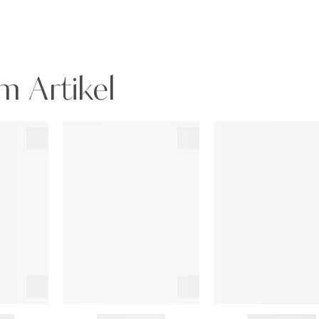
 AMMONIUM GLYCYRRHIZATE, TRIETHOXYCAPRYLYLSILANE, TRIHY
NNAMATE, RED 28 LAKE (CI 45410), YELLOW 5 LAKE (CI 19140), RED 
y und Hair Rituel by Sisley enthaltenen Inhaltsstoffe wird regelmäßig 
ngegebene Liste der Inhaltsstoffe zu lesen.
m Artikel