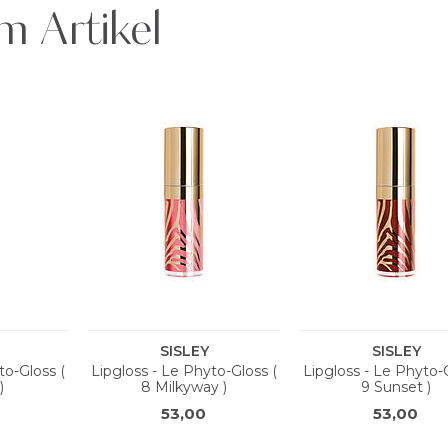
m Artikel
EARATE/DIMER DILINOLEATE COPOLYMER, HYDROGENATED POLYISO
UMINA, ETHYLHEXYL PALMITATE, MACADAMIA INTEgIFOLIA SEED O
LYCERYL CAPRYLATE, AMMONIUM GLYCYRRHIZATE, TRIHYDROXYST
ENTAERYTHRITYL TETRA-DI-T-BUTYL HYDROXYHYDROCINNAMATE, TIT
45410). IL#1A
EARATE/DIMER DILINOLEATE COPOLYMER, HYDROGENATED POLYISO
HYLHEXYL PALMITATE, MACADAMIA INTEgIFOLIA SEED OIL, TOCOP
TIC FLUORPHLOGOPITE, GLYCERYL CAPRYLATE, AMMONIUM GLYC
FRAgANCE, PENTAERYTHRITYL TETRA-DI-T-BUTYL HYDROXYHYDROCIN
0), RED 28 LAKE (CI 45410). IL#1A
EARATE/DIMER DILINOLEATE COPOLYMER, HYDROGENATED POLYISO
HYLHEXYL PALMITATE, MACADAMIA INTEgIFOLIA SEED OIL, TOCOP