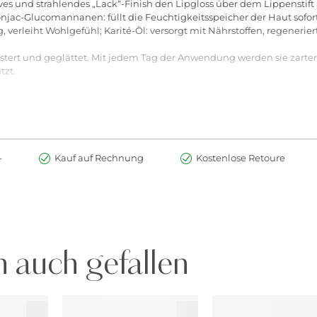
sives und strahlendes „Lack“-Finish den Lipgloss über dem Lippenstift
ac-Glucomannanen: füllt die Feuchtigkeitsspeicher der Haut sofort a
 verleiht Wohlgefühl; Karité-Öl: versorgt mit Nährstoffen, regenerier
lstert und geglättet. Mit jedem Tag der Anwendung werden sie zarter
tzt.
EARATE/DIMER DILINOLEATE COPOLYMER, HYDROGENATED POLYISO
LCIUM SODIUM BOROSILICATE, ETHYLHEXYL PALMITATE, MACADAMIA
C FLUORPHLOGOPITE, ALUMINA, GLYCERYL CAPRYLATE, AMMONIU
RA-DI-T-BUTYL HYDROXYHYDROCINNAMATE, TITANIUM DIOXIDE (CI 7
-
Kauf auf Rechnung
Kostenlose Retoure
EARATE/DIMER DILINOLEATE COPOLYMER, HYDROGENATED POLYISO
HYLHEXYL PALMITATE, CALCIUM SODIUM BOROSILICATE, MACADAMIA
 SYNTHETIC FLUORPHLOGOPITE, GLYCERYL CAPRYLATE, AMMONIUM
ETRA-DI-TBUTYL HYDROXYHYDROCINNAMATE, TITANIUM DIOXIDE (CI 7
 auch gefallen
EARATE/DIMER DILINOLEATE COPOLYMER, HYDROGENATED POLYISO