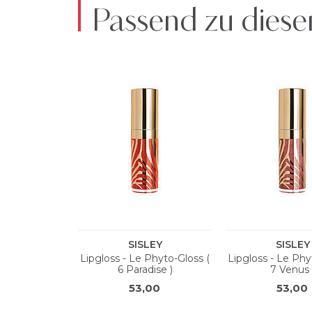
Passend zu diese
N°8
DIISOSTEARYL MALATE, POLYGLYCERYL-2 ISOST
BUTTER, GLYCERYL BEHENATE/EICOSADIOATE, AL
GLUCOMANNAN, SYNTHETIC FLUORPHLOGOPITE, G
TRIETHOXYCAPRYLYLSILANE, PARFUM/FRAgANCE, P
73360), YELLOW 5 LAKE (CI 19140), RED 28 LAKE (CI 
N°9
DIISOSTEARYL MALATE, POLYGLYCERYL-2 ISOST
BUTTER, GLYCERYL BEHENATE/EICOSADIOATE, ET
HYALURONATE, GLUCOMANNAN, ALUMINA, SYNTHE
TRIETHOXYCAPRYLYLSILANE, TIN OXIDE, PARFUM/
15850), TITANIUM DIOXIDE (CI 77891), RED 6 (CI 1585
N°10
DIISOSTEARYL MALATE, POLYGLYCERYL-2 ISOST
BUTTER, GLYCERYL BEHENATE/EICOSADIOATE, ET