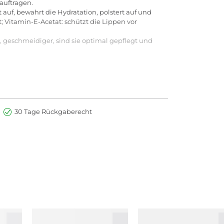
 auftragen.
uf, bewahrt die Hydratation, polstert auf und
t; Vitamin-E-Acetat: schützt die Lippen vor
, geschmeidiger, sind sie optimal gepflegt und
BUTENE, BUTYROSPERMUM PARKII (SHEA)
 INTEgIFOLIA SEED OIL, TOCOPHERYL ACETATE,
M GLYCYRRHIZATE, TRIHYDROXYSTEARIN, TIN
7891). IL#1A
30 Tage Rückgaberecht
BUTENE, BUTYROSPERMUM PARKII (SHEA)
 INTEgIFOLIA SEED OIL, TOCOPHERYL ACETATE,
 GLYCYRRHIZATE, SILICA, TRIHYDROXYSTEARIN,
7891), MICA, IRON OXIDES (CI 77491). IL#1A
BUTENE, BUTYROSPERMUM PARKII (SHEA)