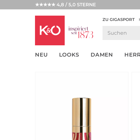
★★★★★ 4,8 / 5,0 STERNE
ZU GIGASPORT
GET THE
NEW IN
WEDDING
LOOK
VIBES
NEU
LOOKS
DAMEN
HER