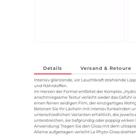
Details
Versand & Retoure
Intensiv glänzende, vor Leuchtkraft strahlende Lip
und Nährstoffen.
Im Herzen der Formel entfaltet der Komplex „Hydr
anschmiegsame Textur verleiht weder das Gefühl von 
einen feinen seidigen Film, der einzigartiges Wohl
Betonen Sie Ihr Lächeln mit intensiv funkelnden u
unterschiedlichen Varianten erhältlich, die jeweils
unterstreichen, sie tiefgründig oder poppig wirken l
Anwendung: Tragen Sie den Gloss mit dem ultrapräz
Alleine aufgetragen verleiht Le Phyto-Gloss strahl