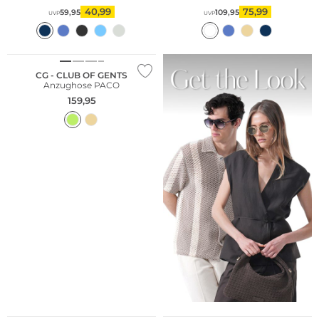
40,99
75,99
59,95
109,95
UVP
UVP
CG - CLUB OF GENTS
Anzughose PACO
159,95