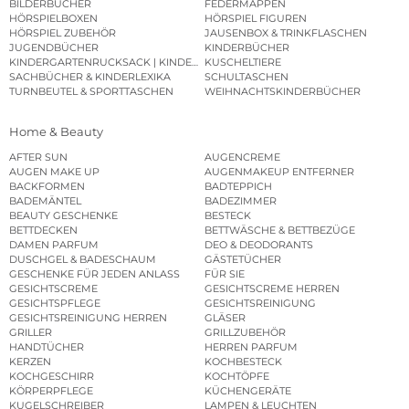
BILDERBÜCHER
FEDERMAPPEN
HÖRSPIELBOXEN
HÖRSPIEL FIGUREN
HÖRSPIEL ZUBEHÖR
JAUSENBOX & TRINKFLASCHEN
JUGENDBÜCHER
KINDERBÜCHER
KINDERGARTENRUCKSACK | KINDERGARTENBEUTEL
KUSCHELTIERE
SACHBÜCHER & KINDERLEXIKA
SCHULTASCHEN
TURNBEUTEL & SPORTTASCHEN
WEIHNACHTSKINDERBÜCHER
Home & Beauty
AFTER SUN
AUGENCREME
AUGEN MAKE UP
AUGENMAKEUP ENTFERNER
BACKFORMEN
BADTEPPICH
BADEMÄNTEL
BADEZIMMER
BEAUTY GESCHENKE
BESTECK
BETTDECKEN
BETTWÄSCHE & BETTBEZÜGE
DAMEN PARFUM
DEO & DEODORANTS
DUSCHGEL & BADESCHAUM
GÄSTETÜCHER
GESCHENKE FÜR JEDEN ANLASS
FÜR SIE
GESICHTSCREME
GESICHTSCREME HERREN
GESICHTSPFLEGE
GESICHTSREINIGUNG
GESICHTSREINIGUNG HERREN
GLÄSER
GRILLER
GRILLZUBEHÖR
HANDTÜCHER
HERREN PARFUM
KERZEN
KOCHBESTECK
KOCHGESCHIRR
KOCHTÖPFE
KÖRPERPFLEGE
KÜCHENGERÄTE
KUGELSCHREIBER
LAMPEN & LEUCHTEN