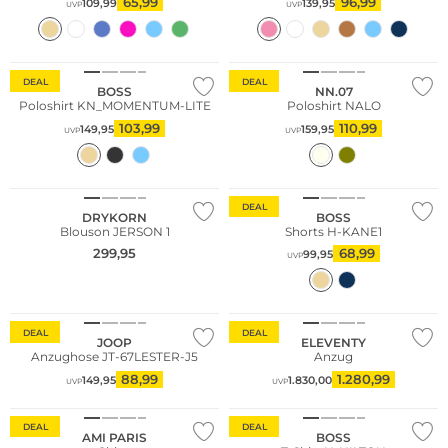
65,99
96,99
109,99
139,95
UVP
UVP
Große Größen
DEAL
DEAL
BOSS
NN.07
Poloshirt KN_MOMENTUM-LITE
Poloshirt NALO
103,99
110,99
149,95
159,95
UVP
UVP
DEAL
DRYKORN
BOSS
Blouson JERSON 1
Shorts H-KANE1
299,95
68,99
99,95
UVP
Große Größen
DEAL
DEAL
JOOP
ELEVENTY
Anzughose JT-67LESTER-J5
Anzug
88,99
1.280,99
149,95
1.830,00
UVP
UVP
Große Größen
DEAL
DEAL
AMI PARIS
BOSS