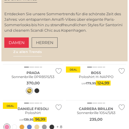
Entdecken Sie unsere Sommertrends für die schönste Zeit des
Jahres: von entspannten Amalfi-Vibes über elegante Paris-
Sommerlooks bis hin zu strandfreundlichen Styles für Santorini
und cleanem Scandi Chic aus Kopenhagen.
DAMEN
HERREN
Zu allen Trends
AMALFI VIBES
SAN
Große Größen
DEAL
PRADA
BOSS
Sonnenbrille 0PRB51S/53
Poloshirt H-NAPPO
370,00
124,99
179,95
UVP
DEAL
DANIELE FIESOLI
CARRERA BRILLEN
Poloshirt
Sonnenbrille 1054/S/63
96,99
235,00
139,95
UVP
+ 8