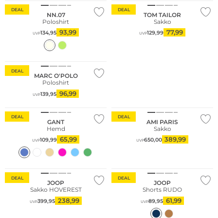
DEAL
DEAL
NN.07
TOM TAILOR
Poloshirt
Sakko
93,99
77,99
134,95
129,99
UVP
UVP
Nachhaltig
DEAL
MARC O'POLO
Poloshirt
96,99
139,95
UVP
DEAL
DEAL
GANT
AMI PARIS
Hemd
Sakko
65,99
389,99
109,99
650,00
UVP
UVP
DEAL
DEAL
JOOP
JOOP
Sakko HOVEREST
Shorts RUDO
238,99
61,99
399,95
89,95
UVP
UVP