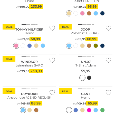
Chino
T-Shirt H-NILTON
233,99
96,99
390,00
139,95
UVP
UVP
Große Größen
DEAL
DEAL
TOMMY HILFIGER
JOOP
Hemd
Poloshirt JJ-JORGE
58,99
68,99
99,90
99,95
UVP
UVP
DEAL
WINDSOR
NN.07
Leinenhose SAPO
T-Shirt Adam
238,99
59,95
399,95
UVP
DEAL
DEAL
DRYKORN
GANT
Anzughose AJEND REGL-SK
Hemd
88,99
65,99
149,95
109,99
UVP
UVP
Nachhaltig