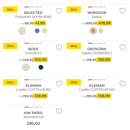
DEAL
DEAL
SELECTED
WINDSOR
Poloshirt SLHSHANE
Sakko
41,99
418,99
59,99
699,95
UVP
UVP
Fashion Tipp
Große Größen
Nachhaltig
DEAL
DEAL
BOSS
DRYKORN
Poloshirt
Sakko DOMARO 1
103,99
190,99
149,95
319,95
UVP
UVP
DEAL
DEAL
KLEMAN
KLEMAN
Loafer COTTEUR B2
Loafer COTTEUR MX
138,99
138,99
199,95
199,95
UVP
UVP
AMI PARIS
Jeanshemd
290,00