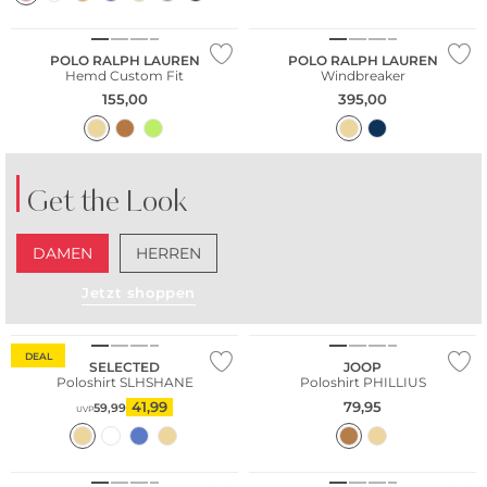
POLO RALPH LAUREN
POLO RALPH LAUREN
Hemd Custom Fit
Windbreaker
155,00
395,00
Get the Look
DAMEN
HERREN
Jetzt shoppen
Nachhaltig
DEAL
SELECTED
JOOP
Poloshirt SLHSHANE
Poloshirt PHILLIUS
41,99
79,95
59,99
UVP