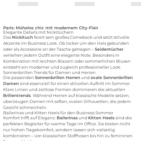
Paris: Mühelos chic mit modernem City-Flair
Elegante Details mit Nickitüchern
Das
Nickituch
feiert sein großes Comeback und setzt stilvolle
Akzente im Business Look. Ob locker um den Hals gebunden
oder als Accessoire an der Tasche getragen –
Seidentücher
verleihen jedem Outfit eine elegante Note. Besonders in
Kombination mit leichten Blazern oder sommerlichen Blusen
entsteht ein moderner und zugleich professioneller Look.
Sonnenbrillen Trends für Damen und Herren
Die passenden
Sonnenbrillen Herren
und
ovale Sonnenbrillen
Damen
sind essenziell für einen stilvollen Auftritt im Sommer.
Klare Linien und zeitlose Formen dominieren die aktuellen
Brillentrends
. Während Herren auf klassische Modelle setzen,
überzeugen Damen mit soften, ovalen Silhouetten, die jedem
Gesicht schmeicheln.
Ballerinas und Kitten Heels für den Business Sommer
Komfort trifft auf Eleganz:
Ballerinas
und
Kitten Heels
sind die
perfekten Begleiter für warme Tage im Office. Sie bieten nicht
nur hohen Tragekomfort, sondern lassen sich vielseitig
kombinieren – von klassischen Stoffhosen bis hin zu femininen