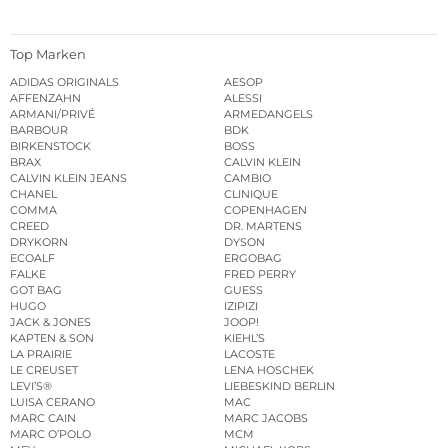
Top Marken
ADIDAS ORIGINALS
AESOP
AFFENZAHN
ALESSI
ARMANI/PRIVÉ
ARMEDANGELS
BARBOUR
BDK
BIRKENSTOCK
BOSS
BRAX
CALVIN KLEIN
CALVIN KLEIN JEANS
CAMBIO
CHANEL
CLINIQUE
COMMA
COPENHAGEN
CREED
DR. MARTENS
DRYKORN
DYSON
ECOALF
ERGOBAG
FALKE
FRED PERRY
GOT BAG
GUESS
HUGO
IZIPIZI
JACK & JONES
JOOP!
KAPTEN & SON
KIEHL’S
LA PRAIRIE
LACOSTE
LE CREUSET
LENA HOSCHEK
LEVI’S®
LIEBESKIND BERLIN
LUISA CERANO
MAC
MARC CAIN
MARC JACOBS
MARC O’POLO
MCM