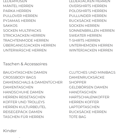
LEDERHOSEN
LEDERJACKEN HERREN
MÄNTEL HERREN
OVERSHIRTS HERREN
PARKA HERREN
POLOSHIRTS HERREN
PULLOVER HERREN
PULLUNDER HERREN
PYJAMAS HERREN
RUCKSÄCKE HERREN
SAKKOS
SOCKEN HERREN
SOCKEN MULTIPACKS
SONNENBRILLEN HERREN
STRICKJACKEN HERREN
SWEATER HERREN
TRACHTENMODE HERREN
T-SHIRTS HERREN
ÜBERGANGSJACKEN HERREN
UNTERHEMDEN HERREN
UNTERWÄSCHE HERREN
WINTERJACKEN HERREN
Taschen & Accessoires
BAUCHTASCHEN DAMEN
CLUTCHES UND MINIBAGS
CROSSBODY BAGS
DAMENRUCKSÄCKE
DAMENSCHALS & DAMENTÜCHER
SHOPPER
DAMENTASCHEN
GELDBÖRSEN DAMEN
HANDSCHUHE DAMEN
HANDTASCHEN
HERREN REISETASCHEN
HARTSCHALENKOFFER
KOFFER UND TROLLEYS
HERREN KOFFER
HERREN KULTURBEUTEL
LAPTOPTASCHEN
REISEGEPÄCK DAMEN
RUCKSÄCKE HERREN
TASCHEN FÜR HERREN
TOTE BAG
Kinder