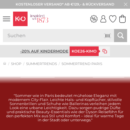
KOSTENLOSER VERSAND* AB €129,- & RÜCKVERSAND
WEDDING
VIBES
-20% AUF KINDERMODE
KOE26-KIMO
SHOP
SUMMERTRENDS
SOMMERTREND PARIS
Look entdecken
Look entdecken
"Sommer wie in Paris bedeutet mühelose Eleganz mit
modernem City-Flair. Leichte Hals- und Kopftücher, stilvolle
Sonnenbrillen und Schuhe wie Ballerinas verleihen jedem
Look eine urbane Leichtigkeit. Dazu sorgen pudrige Düfte
und praktische Beauty-Essentials wie der Dyson Reiseföhn für
den perfekten Mix aus Stil und Komfort – ideal für warme Tage
in der Stadt oder unterwegs."