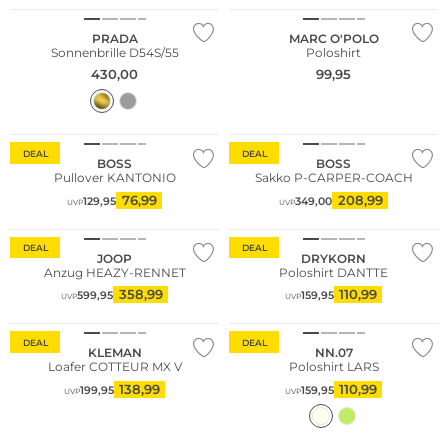
PRADA
MARC O'POLO
Sonnenbrille D54S/55
Poloshirt
430,00
99,95
Fashion Tipp
DEAL
DEAL
BOSS
BOSS
Pullover KANTONIO
Sakko P-CARPER-COACH
76,99
208,99
129,95
349,00
UVP
UVP
Nachhaltig
Fashion Tipp
DEAL
DEAL
JOOP
DRYKORN
Anzug HEAZY-RENNET
Poloshirt DANTTE
358,99
110,99
599,95
159,95
UVP
UVP
DEAL
DEAL
KLEMAN
NN.07
Loafer COTTEUR MX V
Poloshirt LARS
138,99
110,99
199,95
159,95
UVP
UVP
Nachhaltig