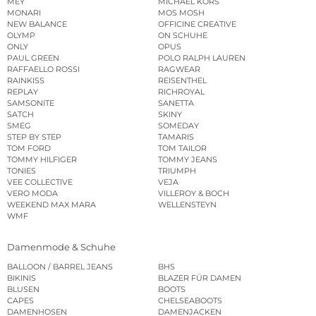
MEY
MICHAEL KORS
MONARI
MOS MOSH
NEW BALANCE
OFFICINE CREATIVE
OLYMP
ON SCHUHE
ONLY
OPUS
PAUL GREEN
POLO RALPH LAUREN
RAFFAELLO ROSSI
RAGWEAR
RAINKISS
REISENTHEL
REPLAY
RICHROYAL
SAMSONITE
SANETTA
SATCH
SKINY
SMEG
SOMEDAY
STEP BY STEP
TAMARIS
TOM FORD
TOM TAILOR
TOMMY HILFIGER
TOMMY JEANS
TONIES
TRIUMPH
VEE COLLECTIVE
VEJA
VERO MODA
VILLEROY & BOCH
WEEKEND MAX MARA
WELLENSTEYN
WMF
Damenmode & Schuhe
BALLOON / BARREL JEANS
BHS
BIKINIS
BLAZER FÜR DAMEN
BLUSEN
BOOTS
CAPES
CHELSEABOOTS
DAMENHOSEN
DAMENJACKEN