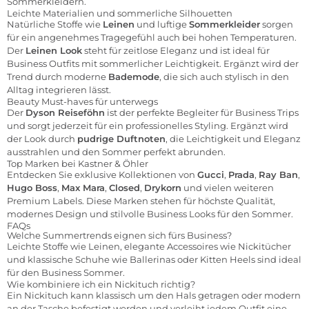
Sommerkleidern.
Leichte Materialien und sommerliche Silhouetten
Natürliche Stoffe wie
Leinen
und luftige
Sommerkleider
sorgen
für ein angenehmes Tragegefühl auch bei hohen Temperaturen.
Der
Leinen Look
steht für zeitlose Eleganz und ist ideal für
Business Outfits mit sommerlicher Leichtigkeit. Ergänzt wird der
Trend durch moderne
Bademode
, die sich auch stylisch in den
Alltag integrieren lässt.
Beauty Must-haves für unterwegs
Der
Dyson Reiseföhn
ist der perfekte Begleiter für Business Trips
und sorgt jederzeit für ein professionelles Styling. Ergänzt wird
der Look durch
pudrige Duftnoten
, die Leichtigkeit und Eleganz
ausstrahlen und den Sommer perfekt abrunden.
Top Marken bei Kastner & Öhler
Entdecken Sie exklusive Kollektionen von
Gucci
,
Prada
,
Ray Ban
,
Hugo Boss
,
Max Mara
,
Closed
,
Drykorn
und vielen weiteren
Premium Labels. Diese Marken stehen für höchste Qualität,
modernes Design und stilvolle Business Looks für den Sommer.
FAQs
Welche Summertrends eignen sich fürs Business?
Leichte Stoffe wie Leinen, elegante Accessoires wie Nickitücher
und klassische Schuhe wie Ballerinas oder Kitten Heels sind ideal
für den Business Sommer.
Wie kombiniere ich ein Nickituch richtig?
Ein Nickituch kann klassisch um den Hals getragen oder modern
an der Tasche befestigt werden und verleiht jedem Outfit eine