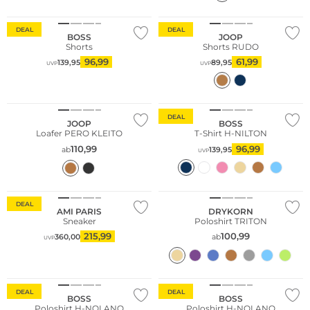
DEAL
DEAL
BOSS
JOOP
Shorts
Shorts RUDO
96,99
61,99
139,95
89,95
UVP
UVP
Große Größen
DEAL
JOOP
BOSS
Loafer PERO KLEITO
T-Shirt H-NILTON
110,99
96,99
ab
139,95
UVP
DEAL
AMI PARIS
DRYKORN
Sneaker
Poloshirt TRITON
215,99
100,99
360,00
ab
UVP
Große Größen
Fashion Tipp
Große Größen
DEAL
DEAL
BOSS
BOSS
Poloshirt H-NOLANO
Poloshirt H-NOLANO