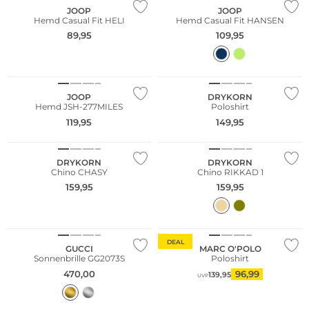
JOOP
JOOP
Hemd Casual Fit HELI
Hemd Casual Fit HANSEN
89,95
109,95
JOOP
DRYKORN
Hemd JSH-277MILES
Poloshirt
119,95
149,95
DRYKORN
DRYKORN
Chino CHASY
Chino RIKKAD 1
159,95
159,95
Nachhaltig
DEAL
GUCCI
MARC O'POLO
Sonnenbrille GG2073S
Poloshirt
470,00
96,99
139,95
UVP
Nachhaltig