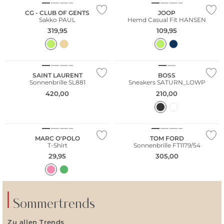
CG - CLUB OF GENTS
JOOP
Sakko PAUL
Hemd Casual Fit HANSEN
319,95
109,95
Fashion Tipp
SAINT LAURENT
BOSS
Sonnenbrille SL881
Sneakers SATURN_LOWP
420,00
210,00
Nachhaltig
MARC O'POLO
TOM FORD
T-Shirt
Sonnenbrille FT1179/54
29,95
305,00
Sommertrends
Zu allen Trends