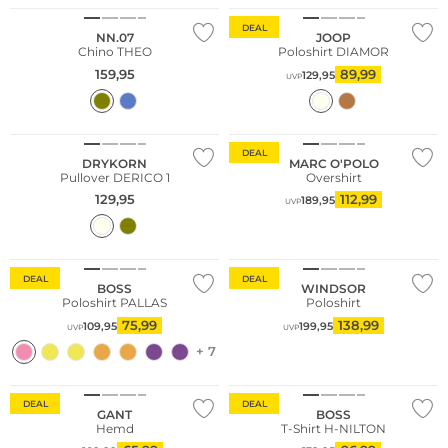
DEAL
NN.07
JOOP
Chino THEO
Poloshirt DIAMOR
159,95
89,99
129,95
UVP
Nachhaltig
DEAL
DRYKORN
MARC O'POLO
Pullover DERICO 1
Overshirt
129,95
112,99
189,95
UVP
DEAL
DEAL
BOSS
WINDSOR
Poloshirt PALLAS
Poloshirt
75,99
138,99
109,95
199,95
UVP
UVP
+ 7
Große Größen
DEAL
DEAL
GANT
BOSS
Hemd
T-Shirt H-NILTON