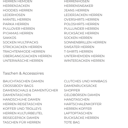
HERREN HEMDEN
HERRENHOSEN
HERRENJACKEN
HERRENSNEAKER
HOODIES HERREN
JEANS HERREN
LEDERHOSEN
LEDERJACKEN HERREN
MÄNTEL HERREN
OVERSHIRTS HERREN
PARKA HERREN
POLOSHIRTS HERREN
PULLOVER HERREN
PULLUNDER HERREN
PYJAMAS HERREN
RUCKSÄCKE HERREN
SAKKOS
SOCKEN HERREN
SOCKEN MULTIPACKS
SONNENBRILLEN HERREN
STRICKJACKEN HERREN
SWEATER HERREN
TRACHTENMODE HERREN
T-SHIRTS HERREN
ÜBERGANGSJACKEN HERREN
UNTERHEMDEN HERREN
UNTERWÄSCHE HERREN
WINTERJACKEN HERREN
Taschen & Accessoires
BAUCHTASCHEN DAMEN
CLUTCHES UND MINIBAGS
CROSSBODY BAGS
DAMENRUCKSÄCKE
DAMENSCHALS & DAMENTÜCHER
SHOPPER
DAMENTASCHEN
GELDBÖRSEN DAMEN
HANDSCHUHE DAMEN
HANDTASCHEN
HERREN REISETASCHEN
HARTSCHALENKOFFER
KOFFER UND TROLLEYS
HERREN KOFFER
HERREN KULTURBEUTEL
LAPTOPTASCHEN
REISEGEPÄCK DAMEN
RUCKSÄCKE HERREN
TASCHEN FÜR HERREN
TOTE BAG