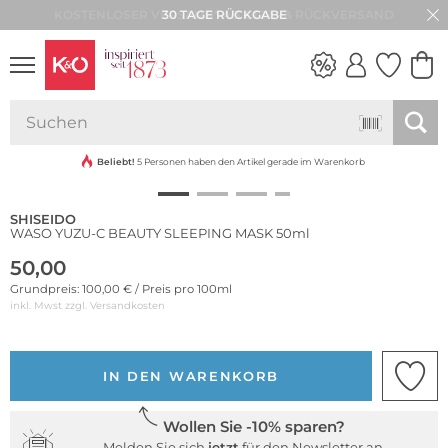
30 TAGE RÜCKGABE
NEW IN
WEDDING
VIBES
Beliebt!
5 Personen haben den Artikel gerade im Warenkorb
SHISEIDO
WASO YUZU-C BEAUTY SLEEPING MASK 50ml
50,00
Grundpreis: 100,00 € / Preis pro 100ml
inkl. Mwst zzgl.
Versandkosten
IN DEN WARENKORB
Wollen Sie -10% sparen?
Melden Sie sich
jetzt
für den Newsletter an.