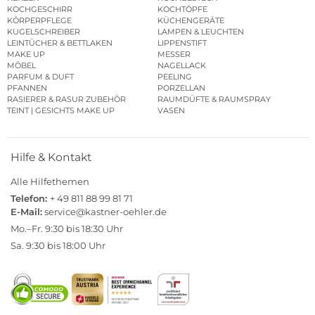
KOCHGESCHIRR
KOCHTÖPFE
KÖRPERPFLEGE
KÜCHENGERÄTE
KUGELSCHREIBER
LAMPEN & LEUCHTEN
LEINTÜCHER & BETTLAKEN
LIPPENSTIFT
MAKE UP
MESSER
MÖBEL
NAGELLACK
PARFUM & DUFT
PEELING
PFANNEN
PORZELLAN
RASIERER & RASUR ZUBEHÖR
RAUMDÜFTE & RAUMSPRAY
TEINT | GESICHTS MAKE UP
VASEN
Hilfe & Kontakt
Alle Hilfethemen
Telefon:
+ 49 811 88 99 81 71
E-Mail:
service@kastner-oehler.de
Mo.–Fr. 9:30 bis 18:30 Uhr
Sa. 9:30 bis 18:00 Uhr