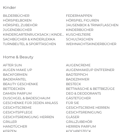
Kinder
BILDERBÜCHER
FEDERMAPPEN
HÖRSPIELBOXEN
HÖRSPIEL FIGUREN
HÖRSPIEL ZUBEHÖR
JAUSENBOX & TRINKFLASCHEN
JUGENDBÜCHER
KINDERBÜCHER
KINDERGARTENRUCKSACK | KINDERGARTENBEUTEL
KUSCHELTIERE
SACHBÜCHER & KINDERLEXIKA
SCHULTASCHEN
TURNBEUTEL & SPORTTASCHEN
WEIHNACHTSKINDERBÜCHER
Home & Beauty
AFTER SUN
AUGENCREME
AUGEN MAKE UP
AUGENMAKEUP ENTFERNER
BACKFORMEN
BADTEPPICH
BADEMÄNTEL
BADEZIMMER
BEAUTY GESCHENKE
BESTECK
BETTDECKEN
BETTWÄSCHE & BETTBEZÜGE
DAMEN PARFUM
DEO & DEODORANTS
DUSCHGEL & BADESCHAUM
GÄSTETÜCHER
GESCHENKE FÜR JEDEN ANLASS
FÜR SIE
GESICHTSCREME
GESICHTSCREME HERREN
GESICHTSPFLEGE
GESICHTSREINIGUNG
GESICHTSREINIGUNG HERREN
GLÄSER
GRILLER
GRILLZUBEHÖR
HANDTÜCHER
HERREN PARFUM
KERZEN
KOCHBESTECK