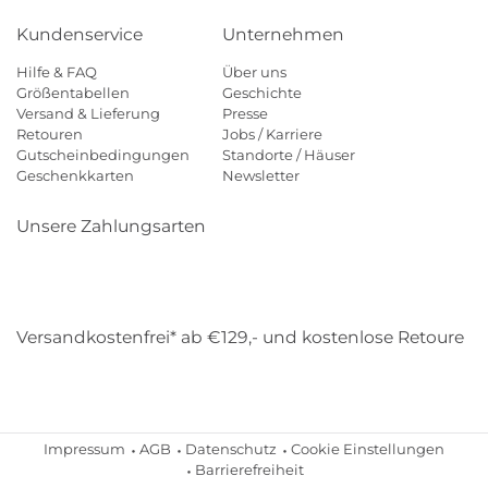
Kundenservice
Unternehmen
Hilfe & FAQ
Über uns
Größentabellen
Geschichte
Versand & Lieferung
Presse
Retouren
Jobs / Karriere
Gutscheinbedingungen
Standorte / Häuser
Geschenkkarten
Newsletter
Unsere Zahlungsarten
Klarna
Mastercard
Visa
Diners
Applepay
Amazon
Payp
Versandkostenfrei* ab €129,- und kostenlose Retoure
DHL
Gebrüder Weiss
Impressum
AGB
Datenschutz
Cookie Einstellungen
Barrierefreiheit