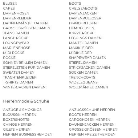
BLUSEN
BOOTS
CAPES
CHELSEABOOTS
DAMENHOSEN
DAMENJACKEN
DAMENKLEIDER
DAMENPULLOVER
DAUNENMÄNTEL DAMEN
DIRNDLBLUSEN
GROSSE GRÖSSEN DAMEN
HEMDBLUSEN
JEANS DAMEN
KURZE RÖCKE
LANGE RÖCKE
LEGGINGS DAMEN
LOUNGEWEAR
MÄNTEL DAMEN
MARLENEHOSE
MAXIKLEIDER
MIDI RÖCKE
MIDIKLEIDER
RÖCKE
SHAPEWEAR DAMEN
SONNENBRILLEN DAMEN
STIEFEL DAMEN
STIEFELETTEN FÜR DAMEN
STRICKJACKEN DAMEN
SWEATER DAMEN
SOCKEN DAMEN
TRACHTENKLEIDER
TRENCHCOATS
T-SHIRTS DAMEN
WIDELEG JEANS
WINTERJACKEN DAMEN
WOLLMÄNTEL DAMEN
Herrenmode & Schuhe
ANZÜGE & SMOKINGS
ANZUGSSCHUHE HERREN
BLOUSON HERREN
BOOTS HERREN
BOXERSHORTS
CARGOHOSEN HERREN
CHINOS HERREN
DAUNENJACKEN HERREN
GILETS HERREN
GROSSE GRÖSSEN HERREN
HERREN BUSINESSHEMDEN
HERREN FREIZEITHEMDEN