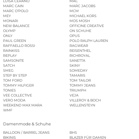
LUISA CERANO
MAC
MARC CAIN
MARC JACOBS
MARC O’POLO
MCM
MEY
MICHAEL KORS
MONARI
MOS MOSH
NEW BALANCE
OFFICINE CREATIVE
OLYMP
ON SCHUHE
ONLY
OPUS
PAUL GREEN
POLO RALPH LAUREN
RAFFAELLO ROSSI
RAGWEAR
RAINKISS
REISENTHEL
REPLAY
RICHROYAL
SAMSONITE
SANETTA
SATCH
SKINY
SMEG
SOMEDAY
STEP BY STEP
TAMARIS
TOM FORD
TOM TAILOR
TOMMY HILFIGER
TOMMY JEANS
TONIES
TRIUMPH
VEE COLLECTIVE
VEJA
VERO MODA
VILLEROY & BOCH
WEEKEND MAX MARA
WELLENSTEYN
WMF
Damenmode & Schuhe
BALLOON / BARREL JEANS
BHS
BIKINIS
BLAZER FÜR DAMEN