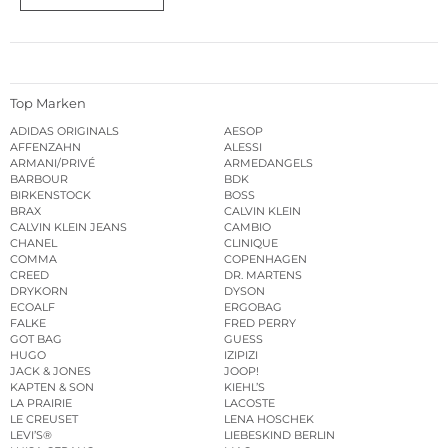
Top Marken
ADIDAS ORIGINALS
AESOP
AFFENZAHN
ALESSI
ARMANI/PRIVÉ
ARMEDANGELS
BARBOUR
BDK
BIRKENSTOCK
BOSS
BRAX
CALVIN KLEIN
CALVIN KLEIN JEANS
CAMBIO
CHANEL
CLINIQUE
COMMA
COPENHAGEN
CREED
DR. MARTENS
DRYKORN
DYSON
ECOALF
ERGOBAG
FALKE
FRED PERRY
GOT BAG
GUESS
HUGO
IZIPIZI
JACK & JONES
JOOP!
KAPTEN & SON
KIEHL’S
LA PRAIRIE
LACOSTE
LE CREUSET
LENA HOSCHEK
LEVI’S®
LIEBESKIND BERLIN