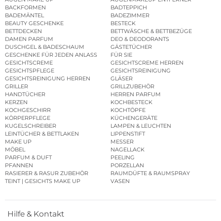
BACKFORMEN
BADTEPPICH
BADEMÄNTEL
BADEZIMMER
BEAUTY GESCHENKE
BESTECK
BETTDECKEN
BETTWÄSCHE & BETTBEZÜGE
DAMEN PARFUM
DEO & DEODORANTS
DUSCHGEL & BADESCHAUM
GÄSTETÜCHER
GESCHENKE FÜR JEDEN ANLASS
FÜR SIE
GESICHTSCREME
GESICHTSCREME HERREN
GESICHTSPFLEGE
GESICHTSREINIGUNG
GESICHTSREINIGUNG HERREN
GLÄSER
GRILLER
GRILLZUBEHÖR
HANDTÜCHER
HERREN PARFUM
KERZEN
KOCHBESTECK
KOCHGESCHIRR
KOCHTÖPFE
KÖRPERPFLEGE
KÜCHENGERÄTE
KUGELSCHREIBER
LAMPEN & LEUCHTEN
LEINTÜCHER & BETTLAKEN
LIPPENSTIFT
MAKE UP
MESSER
MÖBEL
NAGELLACK
PARFUM & DUFT
PEELING
PFANNEN
PORZELLAN
RASIERER & RASUR ZUBEHÖR
RAUMDÜFTE & RAUMSPRAY
TEINT | GESICHTS MAKE UP
VASEN
Hilfe & Kontakt