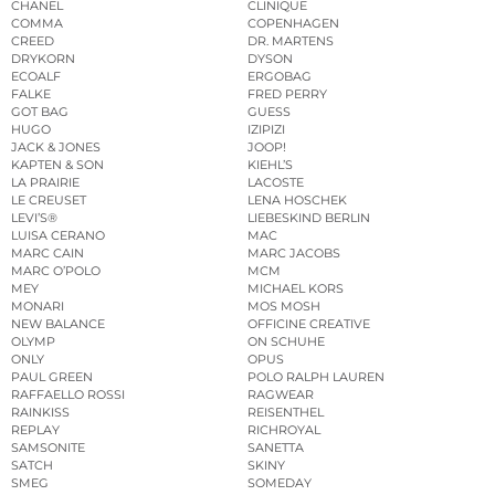
CHANEL
CLINIQUE
COMMA
COPENHAGEN
CREED
DR. MARTENS
DRYKORN
DYSON
ECOALF
ERGOBAG
FALKE
FRED PERRY
GOT BAG
GUESS
HUGO
IZIPIZI
JACK & JONES
JOOP!
KAPTEN & SON
KIEHL’S
LA PRAIRIE
LACOSTE
LE CREUSET
LENA HOSCHEK
LEVI’S®
LIEBESKIND BERLIN
LUISA CERANO
MAC
MARC CAIN
MARC JACOBS
MARC O’POLO
MCM
MEY
MICHAEL KORS
MONARI
MOS MOSH
NEW BALANCE
OFFICINE CREATIVE
OLYMP
ON SCHUHE
ONLY
OPUS
PAUL GREEN
POLO RALPH LAUREN
RAFFAELLO ROSSI
RAGWEAR
RAINKISS
REISENTHEL
REPLAY
RICHROYAL
SAMSONITE
SANETTA
SATCH
SKINY
SMEG
SOMEDAY