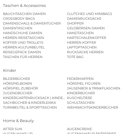
Taschen & Accessoires
BAUCHTASCHEN DAMEN
CLUTCHES UND MINIBAGS
CROSSBODY BAGS
DAMENRUCKSÄCKE
DAMENSCHALS & DAMENTÜCHER
SHOPPER
DAMENTASCHEN
GELDBÖRSEN DAMEN
HANDSCHUHE DAMEN
HANDTASCHEN
HERREN REISETASCHEN
HARTSCHALENKOFFER
KOFFER UND TROLLEYS
HERREN KOFFER
HERREN KULTURBEUTEL
LAPTOPTASCHEN
REISEGEPÄCK DAMEN
RUCKSÄCKE HERREN
TASCHEN FÜR HERREN
TOTE BAG
Kinder
BILDERBÜCHER
FEDERMAPPEN
HÖRSPIELBOXEN
HÖRSPIEL FIGUREN
HÖRSPIEL ZUBEHÖR
JAUSENBOX & TRINKFLASCHEN
JUGENDBÜCHER
KINDERBÜCHER
KINDERGARTENRUCKSACK | KINDERGARTENBEUTEL
KUSCHELTIERE
SACHBÜCHER & KINDERLEXIKA
SCHULTASCHEN
TURNBEUTEL & SPORTTASCHEN
WEIHNACHTSKINDERBÜCHER
Home & Beauty
AFTER SUN
AUGENCREME
AUGEN MAKE UP
AUGENMAKEUP ENTFERNER