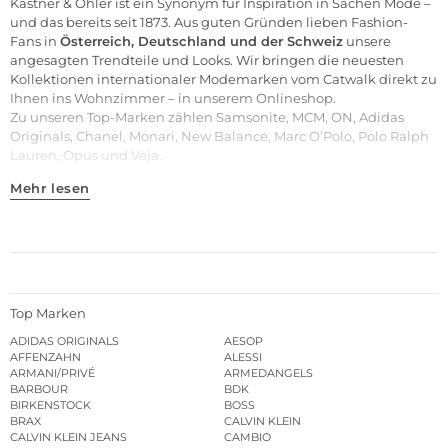
Kastner & Öhler ist ein Synonym für Inspiration in Sachen Mode –
und das bereits seit 1873. Aus guten Gründen lieben Fashion-
Fans in
Österreich, Deutschland und der Schweiz
unsere
angesagten Trendteile und
Looks
. Wir bringen die neuesten
Kollektionen internationaler Modemarken vom Catwalk direkt zu
Ihnen ins Wohnzimmer – in unserem Onlineshop.
Zu unseren
Top-Marken
zählen
Samsonite
,
MCM
,
ON
,
Adidas
Originals
,
Chanel
,
Monari
,
New Balance
,
Marc O’Polo
,
Polo Ralph
Lauren
,
Opus
und
Veja
.
Mehr lesen
Top Marken
ADIDAS ORIGINALS
AESOP
AFFENZAHN
ALESSI
ARMANI/PRIVÉ
ARMEDANGELS
BARBOUR
BDK
BIRKENSTOCK
BOSS
BRAX
CALVIN KLEIN
CALVIN KLEIN JEANS
CAMBIO