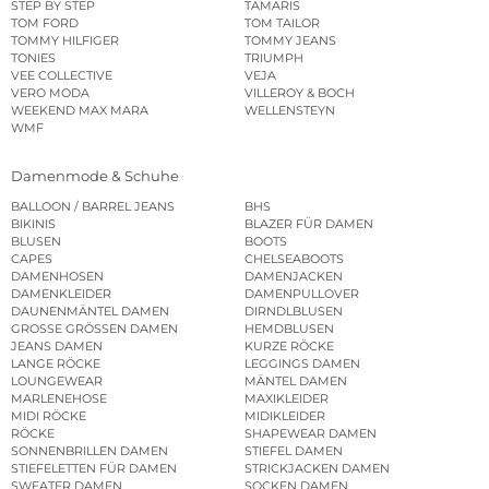
STEP BY STEP
TAMARIS
TOM FORD
TOM TAILOR
TOMMY HILFIGER
TOMMY JEANS
TONIES
TRIUMPH
VEE COLLECTIVE
VEJA
VERO MODA
VILLEROY & BOCH
WEEKEND MAX MARA
WELLENSTEYN
WMF
Damenmode & Schuhe
BALLOON / BARREL JEANS
BHS
BIKINIS
BLAZER FÜR DAMEN
BLUSEN
BOOTS
CAPES
CHELSEABOOTS
DAMENHOSEN
DAMENJACKEN
DAMENKLEIDER
DAMENPULLOVER
DAUNENMÄNTEL DAMEN
DIRNDLBLUSEN
GROSSE GRÖSSEN DAMEN
HEMDBLUSEN
JEANS DAMEN
KURZE RÖCKE
LANGE RÖCKE
LEGGINGS DAMEN
LOUNGEWEAR
MÄNTEL DAMEN
MARLENEHOSE
MAXIKLEIDER
MIDI RÖCKE
MIDIKLEIDER
RÖCKE
SHAPEWEAR DAMEN
SONNENBRILLEN DAMEN
STIEFEL DAMEN
STIEFELETTEN FÜR DAMEN
STRICKJACKEN DAMEN
SWEATER DAMEN
SOCKEN DAMEN