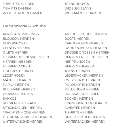
TRACHTENKLEIDER
TRENCHCOATS
T-SHIRTS DAMEN
WIDELEG JEANS
WINTERJACKEN DAMEN
WOLLMÄNTEL DAMEN
Herrenmode & Schuhe
ANZÜGE & SMOKINGS
ANZUGSSCHUHE HERREN
BLOUSON HERREN
BOOTS HERREN
BOXERSHORTS
CARGOHOSEN HERREN
CHINOS HERREN
DAUNENJACKEN HERREN
GILETS HERREN
GROSSE GRÖSSEN HERREN
HERREN BUSINESSHEMDEN
HERREN FREIZEITHEMDEN
HERREN HEMDEN
HERRENHOSEN
HERRENJACKEN
HERRENSNEAKER
HOODIES HERREN
JEANS HERREN
LEDERHOSEN
LEDERJACKEN HERREN
MÄNTEL HERREN
OVERSHIRTS HERREN
PARKA HERREN
POLOSHIRTS HERREN
PULLOVER HERREN
PULLUNDER HERREN
PYJAMAS HERREN
RUCKSÄCKE HERREN
SAKKOS
SOCKEN HERREN
SOCKEN MULTIPACKS
SONNENBRILLEN HERREN
STRICKJACKEN HERREN
SWEATER HERREN
TRACHTENMODE HERREN
T-SHIRTS HERREN
ÜBERGANGSJACKEN HERREN
UNTERHEMDEN HERREN
UNTERWÄSCHE HERREN
WINTERJACKEN HERREN