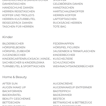
DAMENTASCHEN
GELDBÖRSEN DAMEN
HANDSCHUHE DAMEN
HANDTASCHEN
HERREN REISETASCHEN
HARTSCHALENKOFFER
KOFFER UND TROLLEYS
HERREN KOFFER
HERREN KULTURBEUTEL
LAPTOPTASCHEN
REISEGEPÄCK DAMEN
RUCKSÄCKE HERREN
TASCHEN FÜR HERREN
TOTE BAG
Kinder
BILDERBÜCHER
FEDERMAPPEN
HÖRSPIELBOXEN
HÖRSPIEL FIGUREN
HÖRSPIEL ZUBEHÖR
JAUSENBOX & TRINKFLASCHEN
JUGENDBÜCHER
KINDERBÜCHER
KINDERGARTENRUCKSACK | KINDERGARTENBEUTEL
KUSCHELTIERE
SACHBÜCHER & KINDERLEXIKA
SCHULTASCHEN
TURNBEUTEL & SPORTTASCHEN
WEIHNACHTSKINDERBÜCHER
Home & Beauty
AFTER SUN
AUGENCREME
AUGEN MAKE UP
AUGENMAKEUP ENTFERNER
BACKFORMEN
BADTEPPICH
BADEMÄNTEL
BADEZIMMER
BEAUTY GESCHENKE
BESTECK
BETTDECKEN
BETTWÄSCHE & BETTBEZÜGE