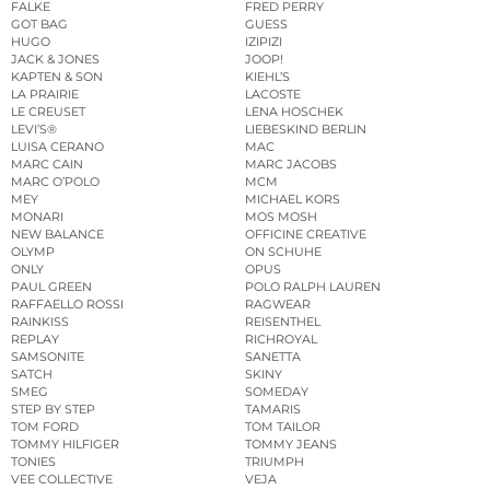
FALKE
FRED PERRY
GOT BAG
GUESS
HUGO
IZIPIZI
JACK & JONES
JOOP!
KAPTEN & SON
KIEHL’S
LA PRAIRIE
LACOSTE
LE CREUSET
LENA HOSCHEK
LEVI’S®
LIEBESKIND BERLIN
LUISA CERANO
MAC
MARC CAIN
MARC JACOBS
MARC O’POLO
MCM
MEY
MICHAEL KORS
MONARI
MOS MOSH
NEW BALANCE
OFFICINE CREATIVE
OLYMP
ON SCHUHE
ONLY
OPUS
PAUL GREEN
POLO RALPH LAUREN
RAFFAELLO ROSSI
RAGWEAR
RAINKISS
REISENTHEL
REPLAY
RICHROYAL
SAMSONITE
SANETTA
SATCH
SKINY
SMEG
SOMEDAY
STEP BY STEP
TAMARIS
TOM FORD
TOM TAILOR
TOMMY HILFIGER
TOMMY JEANS
TONIES
TRIUMPH
VEE COLLECTIVE
VEJA