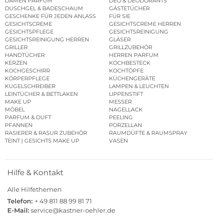
DAMEN PARFUM
DEO & DEODORANTS
DUSCHGEL & BADESCHAUM
GÄSTETÜCHER
GESCHENKE FÜR JEDEN ANLASS
FÜR SIE
GESICHTSCREME
GESICHTSCREME HERREN
GESICHTSPFLEGE
GESICHTSREINIGUNG
GESICHTSREINIGUNG HERREN
GLÄSER
GRILLER
GRILLZUBEHÖR
HANDTÜCHER
HERREN PARFUM
KERZEN
KOCHBESTECK
KOCHGESCHIRR
KOCHTÖPFE
KÖRPERPFLEGE
KÜCHENGERÄTE
KUGELSCHREIBER
LAMPEN & LEUCHTEN
LEINTÜCHER & BETTLAKEN
LIPPENSTIFT
MAKE UP
MESSER
MÖBEL
NAGELLACK
PARFUM & DUFT
PEELING
PFANNEN
PORZELLAN
RASIERER & RASUR ZUBEHÖR
RAUMDÜFTE & RAUMSPRAY
TEINT | GESICHTS MAKE UP
VASEN
Hilfe & Kontakt
Alle Hilfethemen
Telefon:
+ 49 811 88 99 81 71
E-Mail:
service@kastner-oehler.de