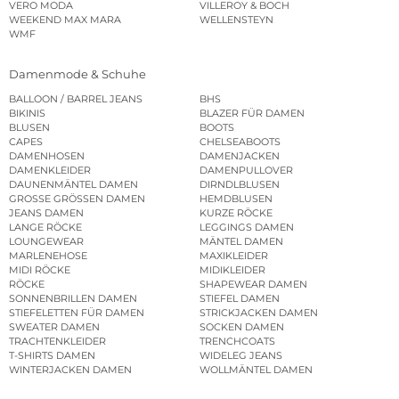
VERO MODA
VILLEROY & BOCH
WEEKEND MAX MARA
WELLENSTEYN
WMF
Damenmode & Schuhe
BALLOON / BARREL JEANS
BHS
BIKINIS
BLAZER FÜR DAMEN
BLUSEN
BOOTS
CAPES
CHELSEABOOTS
DAMENHOSEN
DAMENJACKEN
DAMENKLEIDER
DAMENPULLOVER
DAUNENMÄNTEL DAMEN
DIRNDLBLUSEN
GROSSE GRÖSSEN DAMEN
HEMDBLUSEN
JEANS DAMEN
KURZE RÖCKE
LANGE RÖCKE
LEGGINGS DAMEN
LOUNGEWEAR
MÄNTEL DAMEN
MARLENEHOSE
MAXIKLEIDER
MIDI RÖCKE
MIDIKLEIDER
RÖCKE
SHAPEWEAR DAMEN
SONNENBRILLEN DAMEN
STIEFEL DAMEN
STIEFELETTEN FÜR DAMEN
STRICKJACKEN DAMEN
SWEATER DAMEN
SOCKEN DAMEN
TRACHTENKLEIDER
TRENCHCOATS
T-SHIRTS DAMEN
WIDELEG JEANS
WINTERJACKEN DAMEN
WOLLMÄNTEL DAMEN