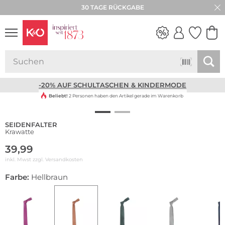
30 TAGE RÜCKGABE
NEW IN
WEDDING
VIBES
-20% AUF SCHULTASCHEN & KINDERMODE
Beliebt!
2 Personen haben den Artikel gerade im Warenkorb
SEIDENFALTER
Krawatte
39,99
inkl. Mwst zzgl.
Versandkosten
Farbe:
Hellbraun