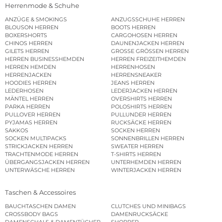
Herrenmode & Schuhe
ANZÜGE & SMOKINGS
ANZUGSSCHUHE HERREN
BLOUSON HERREN
BOOTS HERREN
BOXERSHORTS
CARGOHOSEN HERREN
CHINOS HERREN
DAUNENJACKEN HERREN
GILETS HERREN
GROSSE GRÖSSEN HERREN
HERREN BUSINESSHEMDEN
HERREN FREIZEITHEMDEN
HERREN HEMDEN
HERRENHOSEN
HERRENJACKEN
HERRENSNEAKER
HOODIES HERREN
JEANS HERREN
LEDERHOSEN
LEDERJACKEN HERREN
MÄNTEL HERREN
OVERSHIRTS HERREN
PARKA HERREN
POLOSHIRTS HERREN
PULLOVER HERREN
PULLUNDER HERREN
PYJAMAS HERREN
RUCKSÄCKE HERREN
SAKKOS
SOCKEN HERREN
SOCKEN MULTIPACKS
SONNENBRILLEN HERREN
STRICKJACKEN HERREN
SWEATER HERREN
TRACHTENMODE HERREN
T-SHIRTS HERREN
ÜBERGANGSJACKEN HERREN
UNTERHEMDEN HERREN
UNTERWÄSCHE HERREN
WINTERJACKEN HERREN
Taschen & Accessoires
BAUCHTASCHEN DAMEN
CLUTCHES UND MINIBAGS
CROSSBODY BAGS
DAMENRUCKSÄCKE
DAMENSCHALS & DAMENTÜCHER
SHOPPER