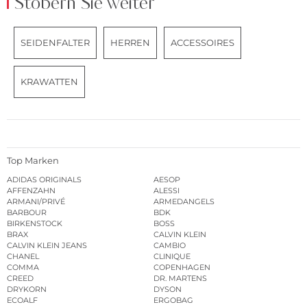
Stöbern Sie weiter
SEIDENFALTER
HERREN
ACCESSOIRES
KRAWATTEN
Top Marken
ADIDAS ORIGINALS
AESOP
AFFENZAHN
ALESSI
ARMANI/PRIVÉ
ARMEDANGELS
BARBOUR
BDK
BIRKENSTOCK
BOSS
BRAX
CALVIN KLEIN
CALVIN KLEIN JEANS
CAMBIO
CHANEL
CLINIQUE
COMMA
COPENHAGEN
CREED
DR. MARTENS
DRYKORN
DYSON
ECOALF
ERGOBAG