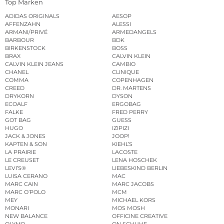
Top Marken
ADIDAS ORIGINALS
AESOP
AFFENZAHN
ALESSI
ARMANI/PRIVÉ
ARMEDANGELS
BARBOUR
BDK
BIRKENSTOCK
BOSS
BRAX
CALVIN KLEIN
CALVIN KLEIN JEANS
CAMBIO
CHANEL
CLINIQUE
COMMA
COPENHAGEN
CREED
DR. MARTENS
DRYKORN
DYSON
ECOALF
ERGOBAG
FALKE
FRED PERRY
GOT BAG
GUESS
HUGO
IZIPIZI
JACK & JONES
JOOP!
KAPTEN & SON
KIEHL’S
LA PRAIRIE
LACOSTE
LE CREUSET
LENA HOSCHEK
LEVI’S®
LIEBESKIND BERLIN
LUISA CERANO
MAC
MARC CAIN
MARC JACOBS
MARC O’POLO
MCM
MEY
MICHAEL KORS
MONARI
MOS MOSH
NEW BALANCE
OFFICINE CREATIVE
OLYMP
ON SCHUHE