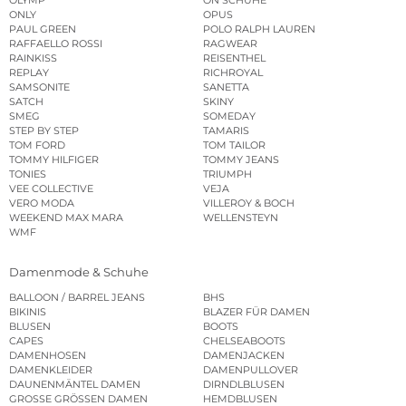
ONLY
OPUS
PAUL GREEN
POLO RALPH LAUREN
RAFFAELLO ROSSI
RAGWEAR
RAINKISS
REISENTHEL
REPLAY
RICHROYAL
SAMSONITE
SANETTA
SATCH
SKINY
SMEG
SOMEDAY
STEP BY STEP
TAMARIS
TOM FORD
TOM TAILOR
TOMMY HILFIGER
TOMMY JEANS
TONIES
TRIUMPH
VEE COLLECTIVE
VEJA
VERO MODA
VILLEROY & BOCH
WEEKEND MAX MARA
WELLENSTEYN
WMF
Damenmode & Schuhe
BALLOON / BARREL JEANS
BHS
BIKINIS
BLAZER FÜR DAMEN
BLUSEN
BOOTS
CAPES
CHELSEABOOTS
DAMENHOSEN
DAMENJACKEN
DAMENKLEIDER
DAMENPULLOVER
DAUNENMÄNTEL DAMEN
DIRNDLBLUSEN
GROSSE GRÖSSEN DAMEN
HEMDBLUSEN