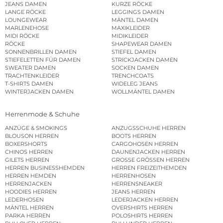
JEANS DAMEN
KURZE RÖCKE
LANGE RÖCKE
LEGGINGS DAMEN
LOUNGEWEAR
MÄNTEL DAMEN
MARLENEHOSE
MAXIKLEIDER
MIDI RÖCKE
MIDIKLEIDER
RÖCKE
SHAPEWEAR DAMEN
SONNENBRILLEN DAMEN
STIEFEL DAMEN
STIEFELETTEN FÜR DAMEN
STRICKJACKEN DAMEN
SWEATER DAMEN
SOCKEN DAMEN
TRACHTENKLEIDER
TRENCHCOATS
T-SHIRTS DAMEN
WIDELEG JEANS
WINTERJACKEN DAMEN
WOLLMÄNTEL DAMEN
Herrenmode & Schuhe
ANZÜGE & SMOKINGS
ANZUGSSCHUHE HERREN
BLOUSON HERREN
BOOTS HERREN
BOXERSHORTS
CARGOHOSEN HERREN
CHINOS HERREN
DAUNENJACKEN HERREN
GILETS HERREN
GROSSE GRÖSSEN HERREN
HERREN BUSINESSHEMDEN
HERREN FREIZEITHEMDEN
HERREN HEMDEN
HERRENHOSEN
HERRENJACKEN
HERRENSNEAKER
HOODIES HERREN
JEANS HERREN
LEDERHOSEN
LEDERJACKEN HERREN
MÄNTEL HERREN
OVERSHIRTS HERREN
PARKA HERREN
POLOSHIRTS HERREN