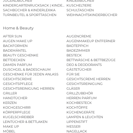
JUGENDBÜCHER
KINDERBÜCHER
KINDERGARTENRUCKSACK | KINDERGARTENBEUTEL
KUSCHELTIERE
SACHBÜCHER & KINDERLEXIKA
SCHULTASCHEN
TURNBEUTEL & SPORTTASCHEN
WEIHNACHTSKINDERBÜCHER
Home & Beauty
AFTER SUN
AUGENCREME
AUGEN MAKE UP
AUGENMAKEUP ENTFERNER
BACKFORMEN
BADTEPPICH
BADEMÄNTEL
BADEZIMMER
BEAUTY GESCHENKE
BESTECK
BETTDECKEN
BETTWÄSCHE & BETTBEZÜGE
DAMEN PARFUM
DEO & DEODORANTS
DUSCHGEL & BADESCHAUM
GÄSTETÜCHER
GESCHENKE FÜR JEDEN ANLASS
FÜR SIE
GESICHTSCREME
GESICHTSCREME HERREN
GESICHTSPFLEGE
GESICHTSREINIGUNG
GESICHTSREINIGUNG HERREN
GLÄSER
GRILLER
GRILLZUBEHÖR
HANDTÜCHER
HERREN PARFUM
KERZEN
KOCHBESTECK
KOCHGESCHIRR
KOCHTÖPFE
KÖRPERPFLEGE
KÜCHENGERÄTE
KUGELSCHREIBER
LAMPEN & LEUCHTEN
LEINTÜCHER & BETTLAKEN
LIPPENSTIFT
MAKE UP
MESSER
MÖBEL
NAGELLACK