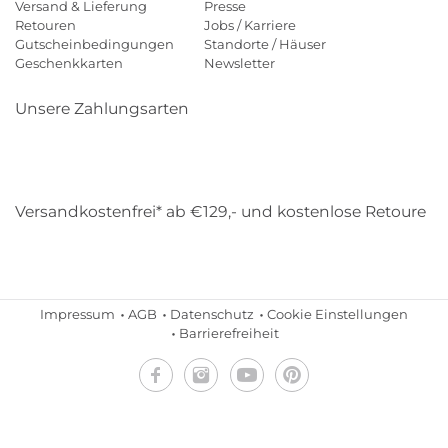
Versand & Lieferung
Presse
Retouren
Jobs / Karriere
Gutscheinbedingungen
Standorte / Häuser
Geschenkkarten
Newsletter
Unsere Zahlungsarten
Klarna
Mastercard
Visa
Diners
Applepay
Amazon
Payp
Versandkostenfrei* ab €129,- und kostenlose Retoure
DHL
Gebrüder Weiss
Impressum
AGB
Datenschutz
Cookie Einstellungen
Barrierefreiheit