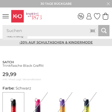
30 TAGE RÜCKGABE
Nachhaltig
NEW IN
WEDDING
VIBES
-20% AUF SCHULTASCHEN & KINDERMODE
SATCH
Trinkflasche Black Graffiti
29,99
inkl. Mwst zzgl.
Versandkosten
Farbe:
Schwarz