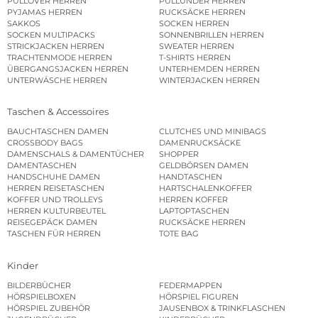
PULLOVER HERREN
PULLUNDER HERREN
PYJAMAS HERREN
RUCKSÄCKE HERREN
SAKKOS
SOCKEN HERREN
SOCKEN MULTIPACKS
SONNENBRILLEN HERREN
STRICKJACKEN HERREN
SWEATER HERREN
TRACHTENMODE HERREN
T-SHIRTS HERREN
ÜBERGANGSJACKEN HERREN
UNTERHEMDEN HERREN
UNTERWÄSCHE HERREN
WINTERJACKEN HERREN
Taschen & Accessoires
BAUCHTASCHEN DAMEN
CLUTCHES UND MINIBAGS
CROSSBODY BAGS
DAMENRUCKSÄCKE
DAMENSCHALS & DAMENTÜCHER
SHOPPER
DAMENTASCHEN
GELDBÖRSEN DAMEN
HANDSCHUHE DAMEN
HANDTASCHEN
HERREN REISETASCHEN
HARTSCHALENKOFFER
KOFFER UND TROLLEYS
HERREN KOFFER
HERREN KULTURBEUTEL
LAPTOPTASCHEN
REISEGEPÄCK DAMEN
RUCKSÄCKE HERREN
TASCHEN FÜR HERREN
TOTE BAG
Kinder
BILDERBÜCHER
FEDERMAPPEN
HÖRSPIELBOXEN
HÖRSPIEL FIGUREN
HÖRSPIEL ZUBEHÖR
JAUSENBOX & TRINKFLASCHEN