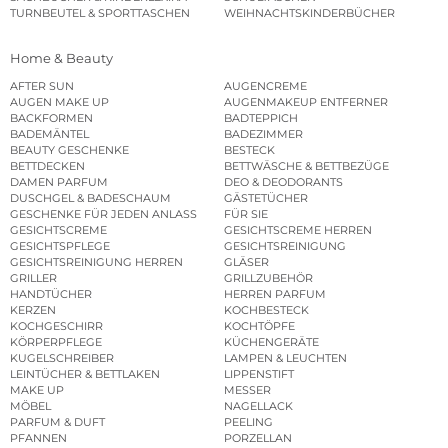
TURNBEUTEL & SPORTTASCHEN
WEIHNACHTSKINDERBÜCHER
Home & Beauty
AFTER SUN
AUGENCREME
AUGEN MAKE UP
AUGENMAKEUP ENTFERNER
BACKFORMEN
BADTEPPICH
BADEMÄNTEL
BADEZIMMER
BEAUTY GESCHENKE
BESTECK
BETTDECKEN
BETTWÄSCHE & BETTBEZÜGE
DAMEN PARFUM
DEO & DEODORANTS
DUSCHGEL & BADESCHAUM
GÄSTETÜCHER
GESCHENKE FÜR JEDEN ANLASS
FÜR SIE
GESICHTSCREME
GESICHTSCREME HERREN
GESICHTSPFLEGE
GESICHTSREINIGUNG
GESICHTSREINIGUNG HERREN
GLÄSER
GRILLER
GRILLZUBEHÖR
HANDTÜCHER
HERREN PARFUM
KERZEN
KOCHBESTECK
KOCHGESCHIRR
KOCHTÖPFE
KÖRPERPFLEGE
KÜCHENGERÄTE
KUGELSCHREIBER
LAMPEN & LEUCHTEN
LEINTÜCHER & BETTLAKEN
LIPPENSTIFT
MAKE UP
MESSER
MÖBEL
NAGELLACK
PARFUM & DUFT
PEELING
PFANNEN
PORZELLAN