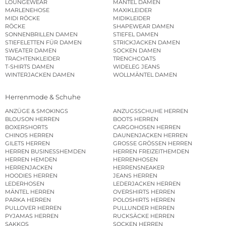
LOUNGEWEAR
MÄNTEL DAMEN
MARLENEHOSE
MAXIKLEIDER
MIDI RÖCKE
MIDIKLEIDER
RÖCKE
SHAPEWEAR DAMEN
SONNENBRILLEN DAMEN
STIEFEL DAMEN
STIEFELETTEN FÜR DAMEN
STRICKJACKEN DAMEN
SWEATER DAMEN
SOCKEN DAMEN
TRACHTENKLEIDER
TRENCHCOATS
T-SHIRTS DAMEN
WIDELEG JEANS
WINTERJACKEN DAMEN
WOLLMÄNTEL DAMEN
Herrenmode & Schuhe
ANZÜGE & SMOKINGS
ANZUGSSCHUHE HERREN
BLOUSON HERREN
BOOTS HERREN
BOXERSHORTS
CARGOHOSEN HERREN
CHINOS HERREN
DAUNENJACKEN HERREN
GILETS HERREN
GROSSE GRÖSSEN HERREN
HERREN BUSINESSHEMDEN
HERREN FREIZEITHEMDEN
HERREN HEMDEN
HERRENHOSEN
HERRENJACKEN
HERRENSNEAKER
HOODIES HERREN
JEANS HERREN
LEDERHOSEN
LEDERJACKEN HERREN
MÄNTEL HERREN
OVERSHIRTS HERREN
PARKA HERREN
POLOSHIRTS HERREN
PULLOVER HERREN
PULLUNDER HERREN
PYJAMAS HERREN
RUCKSÄCKE HERREN
SAKKOS
SOCKEN HERREN