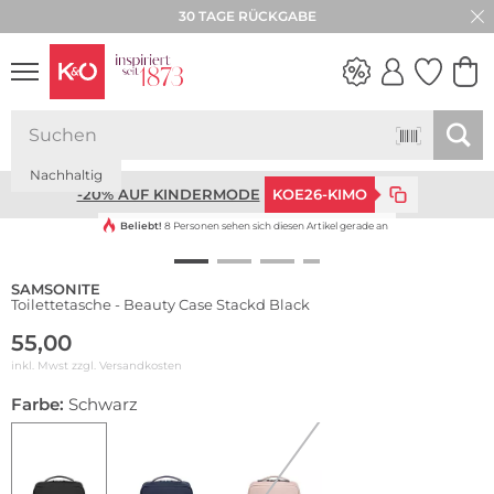
30 TAGE RÜCKGABE
WEDDING
Nachhaltig
VIBES
-20% AUF KINDERMODE
KOE26-KIMO
Beliebt!
8 Personen sehen sich diesen Artikel gerade an
SAMSONITE
Toilettetasche - Beauty Case Stackd Black
55,00
inkl. Mwst zzgl.
Versandkosten
Farbe:
Schwarz