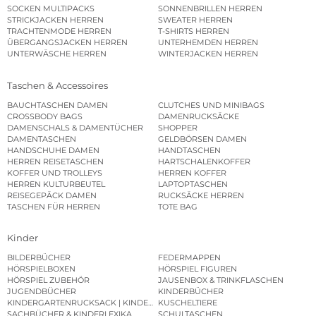
SOCKEN MULTIPACKS
SONNENBRILLEN HERREN
STRICKJACKEN HERREN
SWEATER HERREN
TRACHTENMODE HERREN
T-SHIRTS HERREN
ÜBERGANGSJACKEN HERREN
UNTERHEMDEN HERREN
UNTERWÄSCHE HERREN
WINTERJACKEN HERREN
Taschen & Accessoires
BAUCHTASCHEN DAMEN
CLUTCHES UND MINIBAGS
CROSSBODY BAGS
DAMENRUCKSÄCKE
DAMENSCHALS & DAMENTÜCHER
SHOPPER
DAMENTASCHEN
GELDBÖRSEN DAMEN
HANDSCHUHE DAMEN
HANDTASCHEN
HERREN REISETASCHEN
HARTSCHALENKOFFER
KOFFER UND TROLLEYS
HERREN KOFFER
HERREN KULTURBEUTEL
LAPTOPTASCHEN
REISEGEPÄCK DAMEN
RUCKSÄCKE HERREN
TASCHEN FÜR HERREN
TOTE BAG
Kinder
BILDERBÜCHER
FEDERMAPPEN
HÖRSPIELBOXEN
HÖRSPIEL FIGUREN
HÖRSPIEL ZUBEHÖR
JAUSENBOX & TRINKFLASCHEN
JUGENDBÜCHER
KINDERBÜCHER
KINDERGARTENRUCKSACK | KINDERGARTENBEUTEL
KUSCHELTIERE
SACHBÜCHER & KINDERLEXIKA
SCHULTASCHEN