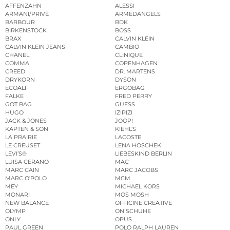
AFFENZAHN
ALESSI
ARMANI/PRIVÉ
ARMEDANGELS
BARBOUR
BDK
BIRKENSTOCK
BOSS
BRAX
CALVIN KLEIN
CALVIN KLEIN JEANS
CAMBIO
CHANEL
CLINIQUE
COMMA
COPENHAGEN
CREED
DR. MARTENS
DRYKORN
DYSON
ECOALF
ERGOBAG
FALKE
FRED PERRY
GOT BAG
GUESS
HUGO
IZIPIZI
JACK & JONES
JOOP!
KAPTEN & SON
KIEHL’S
LA PRAIRIE
LACOSTE
LE CREUSET
LENA HOSCHEK
LEVI’S®
LIEBESKIND BERLIN
LUISA CERANO
MAC
MARC CAIN
MARC JACOBS
MARC O’POLO
MCM
MEY
MICHAEL KORS
MONARI
MOS MOSH
NEW BALANCE
OFFICINE CREATIVE
OLYMP
ON SCHUHE
ONLY
OPUS
PAUL GREEN
POLO RALPH LAUREN