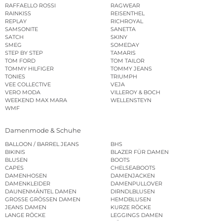
RAFFAELLO ROSSI
RAGWEAR
RAINKISS
REISENTHEL
REPLAY
RICHROYAL
SAMSONITE
SANETTA
SATCH
SKINY
SMEG
SOMEDAY
STEP BY STEP
TAMARIS
TOM FORD
TOM TAILOR
TOMMY HILFIGER
TOMMY JEANS
TONIES
TRIUMPH
VEE COLLECTIVE
VEJA
VERO MODA
VILLEROY & BOCH
WEEKEND MAX MARA
WELLENSTEYN
WMF
Damenmode & Schuhe
BALLOON / BARREL JEANS
BHS
BIKINIS
BLAZER FÜR DAMEN
BLUSEN
BOOTS
CAPES
CHELSEABOOTS
DAMENHOSEN
DAMENJACKEN
DAMENKLEIDER
DAMENPULLOVER
DAUNENMÄNTEL DAMEN
DIRNDLBLUSEN
GROSSE GRÖSSEN DAMEN
HEMDBLUSEN
JEANS DAMEN
KURZE RÖCKE
LANGE RÖCKE
LEGGINGS DAMEN