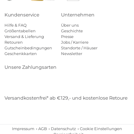
Kundenservice
Unternehmen
Hilfe & FAQ
Über uns
Größentabellen
Geschichte
Versand & Lieferung
Presse
Retouren
Jobs / Karriere
Gutscheinbedingungen
Standorte / Häuser
Geschenkkarten
Newsletter
Unsere Zahlungsarten
Klarna
Mastercard
Visa
Diners
Applepay
Amazon
Payp
Versandkostenfrei* ab €129,- und kostenlose Retoure
DHL
Gebrüder Weiss
Impressum
AGB
Datenschutz
Cookie Einstellungen