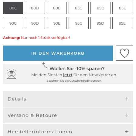
80C
80D
80E
85C
85D
85E
90C
90D
90E
95C
95D
95E
Achtung:
Nur noch 1 Stück verfügbar!
IN DEN WARENKORB
Wollen Sie -10% sparen?
Melden Sie sich
jetzt
für den Newsletter an.
Beachten Sie die Gutscheinbedingungen.
Details
Versand & Retoure
Herstellerinformationen