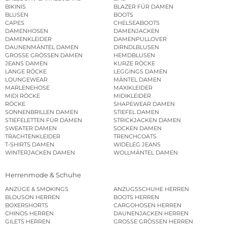
BIKINIS
BLAZER FÜR DAMEN
BLUSEN
BOOTS
CAPES
CHELSEABOOTS
DAMENHOSEN
DAMENJACKEN
DAMENKLEIDER
DAMENPULLOVER
DAUNENMÄNTEL DAMEN
DIRNDLBLUSEN
GROSSE GRÖSSEN DAMEN
HEMDBLUSEN
JEANS DAMEN
KURZE RÖCKE
LANGE RÖCKE
LEGGINGS DAMEN
LOUNGEWEAR
MÄNTEL DAMEN
MARLENEHOSE
MAXIKLEIDER
MIDI RÖCKE
MIDIKLEIDER
RÖCKE
SHAPEWEAR DAMEN
SONNENBRILLEN DAMEN
STIEFEL DAMEN
STIEFELETTEN FÜR DAMEN
STRICKJACKEN DAMEN
SWEATER DAMEN
SOCKEN DAMEN
TRACHTENKLEIDER
TRENCHCOATS
T-SHIRTS DAMEN
WIDELEG JEANS
WINTERJACKEN DAMEN
WOLLMÄNTEL DAMEN
Herrenmode & Schuhe
ANZÜGE & SMOKINGS
ANZUGSSCHUHE HERREN
BLOUSON HERREN
BOOTS HERREN
BOXERSHORTS
CARGOHOSEN HERREN
CHINOS HERREN
DAUNENJACKEN HERREN
GILETS HERREN
GROSSE GRÖSSEN HERREN