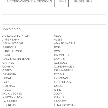
UNTERWÄSCHE & DESSOUS
BHS
BÜGEL BHS
Top Marken
ADIDAS ORIGINALS
AESOP
AFFENZAHN
ALESSI
ARMANI/PRIVÉ
ARMEDANGELS
BARBOUR
BDK
BIRKENSTOCK
BOSS
BRAX
CALVIN KLEIN
CALVIN KLEIN JEANS
CAMBIO
CHANEL
CLINIQUE
COMMA
COPENHAGEN
CREED
DR. MARTENS
DRYKORN
DYSON
ECOALF
ERGOBAG
FALKE
FRED PERRY
GOT BAG
GUESS
HUGO
IZIPIZI
JACK & JONES
JOOP!
KAPTEN & SON
KIEHL’S
LA PRAIRIE
LACOSTE
LE CREUSET
LENA HOSCHEK