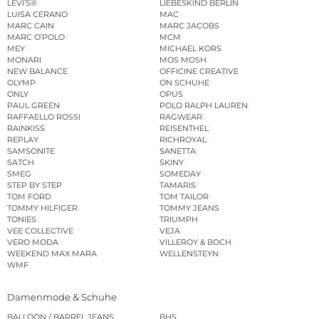
LEVI’S®
LIEBESKIND BERLIN
LUISA CERANO
MAC
MARC CAIN
MARC JACOBS
MARC O’POLO
MCM
MEY
MICHAEL KORS
MONARI
MOS MOSH
NEW BALANCE
OFFICINE CREATIVE
OLYMP
ON SCHUHE
ONLY
OPUS
PAUL GREEN
POLO RALPH LAUREN
RAFFAELLO ROSSI
RAGWEAR
RAINKISS
REISENTHEL
REPLAY
RICHROYAL
SAMSONITE
SANETTA
SATCH
SKINY
SMEG
SOMEDAY
STEP BY STEP
TAMARIS
TOM FORD
TOM TAILOR
TOMMY HILFIGER
TOMMY JEANS
TONIES
TRIUMPH
VEE COLLECTIVE
VEJA
VERO MODA
VILLEROY & BOCH
WEEKEND MAX MARA
WELLENSTEYN
WMF
Damenmode & Schuhe
BALLOON / BARREL JEANS
BHS