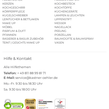
KERZEN
KOCHBESTECK
KOCHGESCHIRR
KOCHTÖPFE
KÖRPERPFLEGE
KÜCHENGERÄTE
KUGELSCHREIBER
LAMPEN & LEUCHTEN
LEINTÜCHER & BETTLAKEN
LIPPENSTIFT
MAKE UP
MESSER
MÖBEL
NAGELLACK
PARFUM & DUFT
PEELING
PFANNEN
PORZELLAN
RASIERER & RASUR ZUBEHÖR
RAUMDÜFTE & RAUMSPRAY
TEINT | GESICHTS MAKE UP
VASEN
Hilfe & Kontakt
Alle Hilfethemen
Telefon:
+ 49 811 88 99 81 71
E-Mail:
service@kastner-oehler.de
Mo.–Fr. 9:30 bis 18:30 Uhr
Sa. 9:30 bis 18:00 Uhr