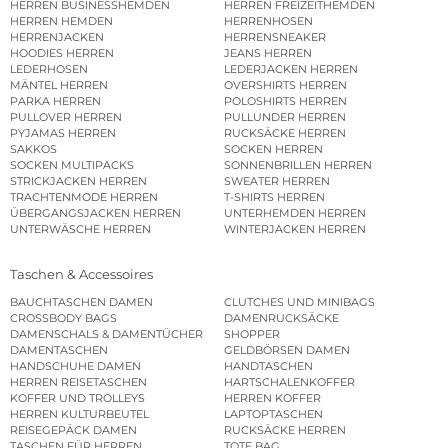
HERREN BUSINESSHEMDEN
HERREN FREIZEITHEMDEN
HERREN HEMDEN
HERRENHOSEN
HERRENJACKEN
HERRENSNEAKER
HOODIES HERREN
JEANS HERREN
LEDERHOSEN
LEDERJACKEN HERREN
MÄNTEL HERREN
OVERSHIRTS HERREN
PARKA HERREN
POLOSHIRTS HERREN
PULLOVER HERREN
PULLUNDER HERREN
PYJAMAS HERREN
RUCKSÄCKE HERREN
SAKKOS
SOCKEN HERREN
SOCKEN MULTIPACKS
SONNENBRILLEN HERREN
STRICKJACKEN HERREN
SWEATER HERREN
TRACHTENMODE HERREN
T-SHIRTS HERREN
ÜBERGANGSJACKEN HERREN
UNTERHEMDEN HERREN
UNTERWÄSCHE HERREN
WINTERJACKEN HERREN
Taschen & Accessoires
BAUCHTASCHEN DAMEN
CLUTCHES UND MINIBAGS
CROSSBODY BAGS
DAMENRUCKSÄCKE
DAMENSCHALS & DAMENTÜCHER
SHOPPER
DAMENTASCHEN
GELDBÖRSEN DAMEN
HANDSCHUHE DAMEN
HANDTASCHEN
HERREN REISETASCHEN
HARTSCHALENKOFFER
KOFFER UND TROLLEYS
HERREN KOFFER
HERREN KULTURBEUTEL
LAPTOPTASCHEN
REISEGEPÄCK DAMEN
RUCKSÄCKE HERREN
TASCHEN FÜR HERREN
TOTE BAG