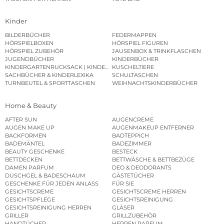
Kinder
BILDERBÜCHER
FEDERMAPPEN
HÖRSPIELBOXEN
HÖRSPIEL FIGUREN
HÖRSPIEL ZUBEHÖR
JAUSENBOX & TRINKFLASCHEN
JUGENDBÜCHER
KINDERBÜCHER
KINDERGARTENRUCKSACK | KINDERGARTENBEUTEL
KUSCHELTIERE
SACHBÜCHER & KINDERLEXIKA
SCHULTASCHEN
TURNBEUTEL & SPORTTASCHEN
WEIHNACHTSKINDERBÜCHER
Home & Beauty
AFTER SUN
AUGENCREME
AUGEN MAKE UP
AUGENMAKEUP ENTFERNER
BACKFORMEN
BADTEPPICH
BADEMÄNTEL
BADEZIMMER
BEAUTY GESCHENKE
BESTECK
BETTDECKEN
BETTWÄSCHE & BETTBEZÜGE
DAMEN PARFUM
DEO & DEODORANTS
DUSCHGEL & BADESCHAUM
GÄSTETÜCHER
GESCHENKE FÜR JEDEN ANLASS
FÜR SIE
GESICHTSCREME
GESICHTSCREME HERREN
GESICHTSPFLEGE
GESICHTSREINIGUNG
GESICHTSREINIGUNG HERREN
GLÄSER
GRILLER
GRILLZUBEHÖR
HANDTÜCHER
HERREN PARFUM