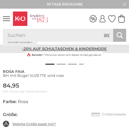
30 TAGE RÜCKGABE
Große Größen
NEW IN
WEDDING
VIBES
-20% AUF SCHULTASCHEN & KINDERMODE
Beliebt!
7 Personen sehen sich diesen Artikel gerade an
ROSA FAIA
BH mit Bügel SUZETTE wild rose
84,95
inkl. Mwst zzgl.
Versandkosten
Farbe:
Rosa
Größe:
Größentabelle
Welche Größe passt mir?