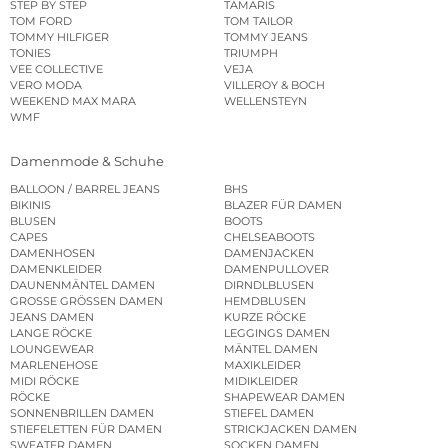
STEP BY STEP
TAMARIS
TOM FORD
TOM TAILOR
TOMMY HILFIGER
TOMMY JEANS
TONIES
TRIUMPH
VEE COLLECTIVE
VEJA
VERO MODA
VILLEROY & BOCH
WEEKEND MAX MARA
WELLENSTEYN
WMF
Damenmode & Schuhe
BALLOON / BARREL JEANS
BHS
BIKINIS
BLAZER FÜR DAMEN
BLUSEN
BOOTS
CAPES
CHELSEABOOTS
DAMENHOSEN
DAMENJACKEN
DAMENKLEIDER
DAMENPULLOVER
DAUNENMÄNTEL DAMEN
DIRNDLBLUSEN
GROSSE GRÖSSEN DAMEN
HEMDBLUSEN
JEANS DAMEN
KURZE RÖCKE
LANGE RÖCKE
LEGGINGS DAMEN
LOUNGEWEAR
MÄNTEL DAMEN
MARLENEHOSE
MAXIKLEIDER
MIDI RÖCKE
MIDIKLEIDER
RÖCKE
SHAPEWEAR DAMEN
SONNENBRILLEN DAMEN
STIEFEL DAMEN
STIEFELETTEN FÜR DAMEN
STRICKJACKEN DAMEN
SWEATER DAMEN
SOCKEN DAMEN