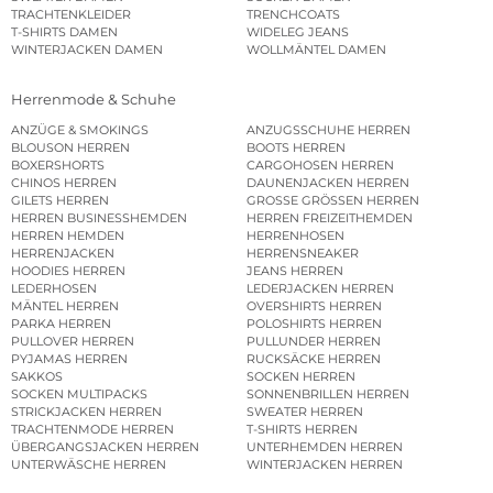
TRACHTENKLEIDER
TRENCHCOATS
T-SHIRTS DAMEN
WIDELEG JEANS
WINTERJACKEN DAMEN
WOLLMÄNTEL DAMEN
Herrenmode & Schuhe
ANZÜGE & SMOKINGS
ANZUGSSCHUHE HERREN
BLOUSON HERREN
BOOTS HERREN
BOXERSHORTS
CARGOHOSEN HERREN
CHINOS HERREN
DAUNENJACKEN HERREN
GILETS HERREN
GROSSE GRÖSSEN HERREN
HERREN BUSINESSHEMDEN
HERREN FREIZEITHEMDEN
HERREN HEMDEN
HERRENHOSEN
HERRENJACKEN
HERRENSNEAKER
HOODIES HERREN
JEANS HERREN
LEDERHOSEN
LEDERJACKEN HERREN
MÄNTEL HERREN
OVERSHIRTS HERREN
PARKA HERREN
POLOSHIRTS HERREN
PULLOVER HERREN
PULLUNDER HERREN
PYJAMAS HERREN
RUCKSÄCKE HERREN
SAKKOS
SOCKEN HERREN
SOCKEN MULTIPACKS
SONNENBRILLEN HERREN
STRICKJACKEN HERREN
SWEATER HERREN
TRACHTENMODE HERREN
T-SHIRTS HERREN
ÜBERGANGSJACKEN HERREN
UNTERHEMDEN HERREN
UNTERWÄSCHE HERREN
WINTERJACKEN HERREN