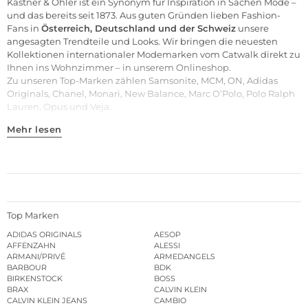
Kastner & Öhler ist ein Synonym für Inspiration in Sachen Mode –
und das bereits seit 1873. Aus guten Gründen lieben Fashion-
Fans in
Österreich, Deutschland und der Schweiz
unsere
angesagten Trendteile und
Looks
. Wir bringen die neuesten
Kollektionen internationaler Modemarken vom Catwalk direkt zu
Ihnen ins Wohnzimmer – in unserem Onlineshop.
Zu unseren
Top-Marken
zählen
Samsonite
,
MCM
,
ON
,
Adidas
Originals
,
Chanel
,
Monari
,
New Balance
,
Marc O’Polo
,
Polo Ralph
Lauren
,
Opus
und
Veja
.
Mehr lesen
Top Marken
ADIDAS ORIGINALS
AESOP
AFFENZAHN
ALESSI
ARMANI/PRIVÉ
ARMEDANGELS
BARBOUR
BDK
BIRKENSTOCK
BOSS
BRAX
CALVIN KLEIN
CALVIN KLEIN JEANS
CAMBIO