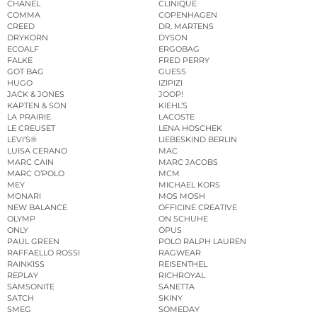
CHANEL
CLINIQUE
COMMA
COPENHAGEN
CREED
DR. MARTENS
DRYKORN
DYSON
ECOALF
ERGOBAG
FALKE
FRED PERRY
GOT BAG
GUESS
HUGO
IZIPIZI
JACK & JONES
JOOP!
KAPTEN & SON
KIEHL’S
LA PRAIRIE
LACOSTE
LE CREUSET
LENA HOSCHEK
LEVI’S®
LIEBESKIND BERLIN
LUISA CERANO
MAC
MARC CAIN
MARC JACOBS
MARC O’POLO
MCM
MEY
MICHAEL KORS
MONARI
MOS MOSH
NEW BALANCE
OFFICINE CREATIVE
OLYMP
ON SCHUHE
ONLY
OPUS
PAUL GREEN
POLO RALPH LAUREN
RAFFAELLO ROSSI
RAGWEAR
RAINKISS
REISENTHEL
REPLAY
RICHROYAL
SAMSONITE
SANETTA
SATCH
SKINY
SMEG
SOMEDAY