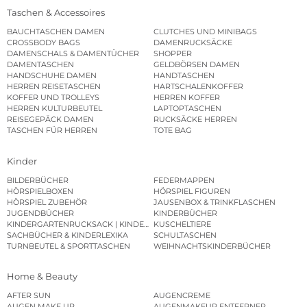
Taschen & Accessoires
BAUCHTASCHEN DAMEN
CLUTCHES UND MINIBAGS
CROSSBODY BAGS
DAMENRUCKSÄCKE
DAMENSCHALS & DAMENTÜCHER
SHOPPER
DAMENTASCHEN
GELDBÖRSEN DAMEN
HANDSCHUHE DAMEN
HANDTASCHEN
HERREN REISETASCHEN
HARTSCHALENKOFFER
KOFFER UND TROLLEYS
HERREN KOFFER
HERREN KULTURBEUTEL
LAPTOPTASCHEN
REISEGEPÄCK DAMEN
RUCKSÄCKE HERREN
TASCHEN FÜR HERREN
TOTE BAG
Kinder
BILDERBÜCHER
FEDERMAPPEN
HÖRSPIELBOXEN
HÖRSPIEL FIGUREN
HÖRSPIEL ZUBEHÖR
JAUSENBOX & TRINKFLASCHEN
JUGENDBÜCHER
KINDERBÜCHER
KINDERGARTENRUCKSACK | KINDERGARTENBEUTEL
KUSCHELTIERE
SACHBÜCHER & KINDERLEXIKA
SCHULTASCHEN
TURNBEUTEL & SPORTTASCHEN
WEIHNACHTSKINDERBÜCHER
Home & Beauty
AFTER SUN
AUGENCREME
AUGEN MAKE UP
AUGENMAKEUP ENTFERNER