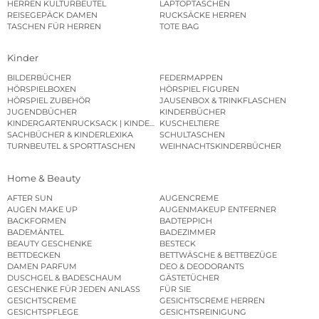
HERREN KULTURBEUTEL
LAPTOPTASCHEN
REISEGEPÄCK DAMEN
RUCKSÄCKE HERREN
TASCHEN FÜR HERREN
TOTE BAG
Kinder
BILDERBÜCHER
FEDERMAPPEN
HÖRSPIELBOXEN
HÖRSPIEL FIGUREN
HÖRSPIEL ZUBEHÖR
JAUSENBOX & TRINKFLASCHEN
JUGENDBÜCHER
KINDERBÜCHER
KINDERGARTENRUCKSACK | KINDERGARTENBEUTEL
KUSCHELTIERE
SACHBÜCHER & KINDERLEXIKA
SCHULTASCHEN
TURNBEUTEL & SPORTTASCHEN
WEIHNACHTSKINDERBÜCHER
Home & Beauty
AFTER SUN
AUGENCREME
AUGEN MAKE UP
AUGENMAKEUP ENTFERNER
BACKFORMEN
BADTEPPICH
BADEMÄNTEL
BADEZIMMER
BEAUTY GESCHENKE
BESTECK
BETTDECKEN
BETTWÄSCHE & BETTBEZÜGE
DAMEN PARFUM
DEO & DEODORANTS
DUSCHGEL & BADESCHAUM
GÄSTETÜCHER
GESCHENKE FÜR JEDEN ANLASS
FÜR SIE
GESICHTSCREME
GESICHTSCREME HERREN
GESICHTSPFLEGE
GESICHTSREINIGUNG