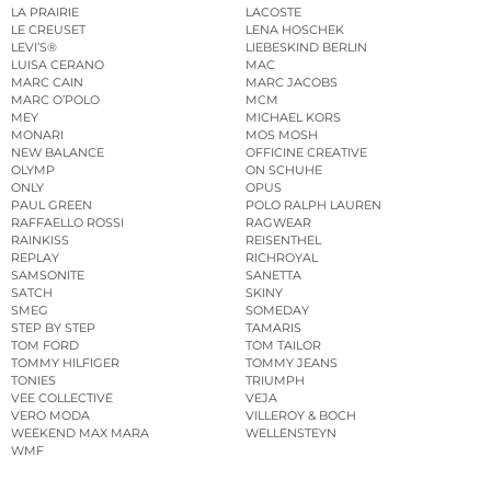
LA PRAIRIE
LACOSTE
LE CREUSET
LENA HOSCHEK
LEVI’S®
LIEBESKIND BERLIN
LUISA CERANO
MAC
MARC CAIN
MARC JACOBS
MARC O’POLO
MCM
MEY
MICHAEL KORS
MONARI
MOS MOSH
NEW BALANCE
OFFICINE CREATIVE
OLYMP
ON SCHUHE
ONLY
OPUS
PAUL GREEN
POLO RALPH LAUREN
RAFFAELLO ROSSI
RAGWEAR
RAINKISS
REISENTHEL
REPLAY
RICHROYAL
SAMSONITE
SANETTA
SATCH
SKINY
SMEG
SOMEDAY
STEP BY STEP
TAMARIS
TOM FORD
TOM TAILOR
TOMMY HILFIGER
TOMMY JEANS
TONIES
TRIUMPH
VEE COLLECTIVE
VEJA
VERO MODA
VILLEROY & BOCH
WEEKEND MAX MARA
WELLENSTEYN
WMF