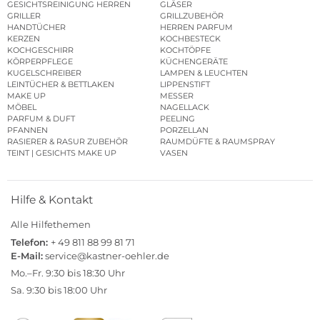
GESICHTSREINIGUNG HERREN
GLÄSER
GRILLER
GRILLZUBEHÖR
HANDTÜCHER
HERREN PARFUM
KERZEN
KOCHBESTECK
KOCHGESCHIRR
KOCHTÖPFE
KÖRPERPFLEGE
KÜCHENGERÄTE
KUGELSCHREIBER
LAMPEN & LEUCHTEN
LEINTÜCHER & BETTLAKEN
LIPPENSTIFT
MAKE UP
MESSER
MÖBEL
NAGELLACK
PARFUM & DUFT
PEELING
PFANNEN
PORZELLAN
RASIERER & RASUR ZUBEHÖR
RAUMDÜFTE & RAUMSPRAY
TEINT | GESICHTS MAKE UP
VASEN
Hilfe & Kontakt
Alle Hilfethemen
Telefon:
+ 49 811 88 99 81 71
E-Mail:
service@kastner-oehler.de
Mo.–Fr. 9:30 bis 18:30 Uhr
Sa. 9:30 bis 18:00 Uhr