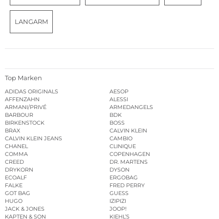
LANGARM
Top Marken
ADIDAS ORIGINALS
AESOP
AFFENZAHN
ALESSI
ARMANI/PRIVÉ
ARMEDANGELS
BARBOUR
BDK
BIRKENSTOCK
BOSS
BRAX
CALVIN KLEIN
CALVIN KLEIN JEANS
CAMBIO
CHANEL
CLINIQUE
COMMA
COPENHAGEN
CREED
DR. MARTENS
DRYKORN
DYSON
ECOALF
ERGOBAG
FALKE
FRED PERRY
GOT BAG
GUESS
HUGO
IZIPIZI
JACK & JONES
JOOP!
KAPTEN & SON
KIEHL’S