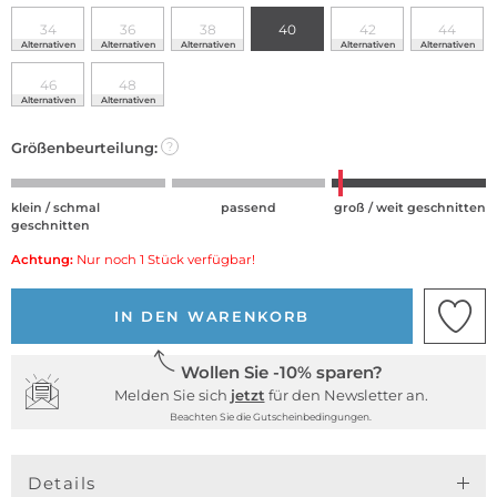
34
36
38
40
42
44
Alternativen
Alternativen
Alternativen
Alternativen
Alternativen
46
48
Alternativen
Alternativen
Größenbeurteilung:
?
klein / schmal
passend
groß / weit geschnitten
geschnitten
Achtung:
Nur noch 1 Stück verfügbar!
IN DEN WARENKORB
Wollen Sie -10% sparen?
Melden Sie sich
jetzt
für den Newsletter an.
Beachten Sie die Gutscheinbedingungen.
Details