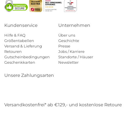
Kundenservice
Unternehmen
Hilfe & FAQ
Über uns
Größentabellen
Geschichte
Versand & Lieferung
Presse
Retouren
Jobs / Karriere
Gutscheinbedingungen
Standorte / Häuser
Geschenkkarten
Newsletter
Unsere Zahlungsarten
Klarna
Mastercard
Visa
Diners
Applepay
Amazon
Payp
Versandkostenfrei* ab €129,- und kostenlose Retoure
DHL
Gebrüder Weiss