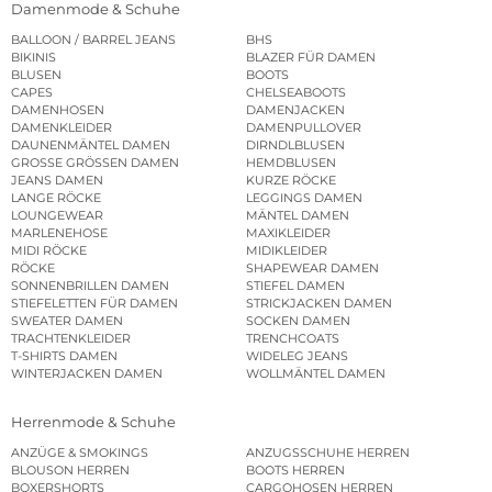
Damenmode & Schuhe
BALLOON / BARREL JEANS
BHS
BIKINIS
BLAZER FÜR DAMEN
BLUSEN
BOOTS
CAPES
CHELSEABOOTS
DAMENHOSEN
DAMENJACKEN
DAMENKLEIDER
DAMENPULLOVER
DAUNENMÄNTEL DAMEN
DIRNDLBLUSEN
GROSSE GRÖSSEN DAMEN
HEMDBLUSEN
JEANS DAMEN
KURZE RÖCKE
LANGE RÖCKE
LEGGINGS DAMEN
LOUNGEWEAR
MÄNTEL DAMEN
MARLENEHOSE
MAXIKLEIDER
MIDI RÖCKE
MIDIKLEIDER
RÖCKE
SHAPEWEAR DAMEN
SONNENBRILLEN DAMEN
STIEFEL DAMEN
STIEFELETTEN FÜR DAMEN
STRICKJACKEN DAMEN
SWEATER DAMEN
SOCKEN DAMEN
TRACHTENKLEIDER
TRENCHCOATS
T-SHIRTS DAMEN
WIDELEG JEANS
WINTERJACKEN DAMEN
WOLLMÄNTEL DAMEN
Herrenmode & Schuhe
ANZÜGE & SMOKINGS
ANZUGSSCHUHE HERREN
BLOUSON HERREN
BOOTS HERREN
BOXERSHORTS
CARGOHOSEN HERREN