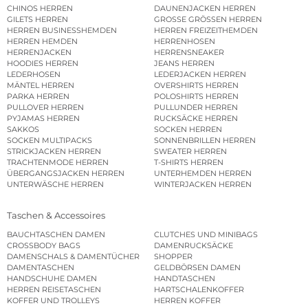
CHINOS HERREN
DAUNENJACKEN HERREN
GILETS HERREN
GROSSE GRÖSSEN HERREN
HERREN BUSINESSHEMDEN
HERREN FREIZEITHEMDEN
HERREN HEMDEN
HERRENHOSEN
HERRENJACKEN
HERRENSNEAKER
HOODIES HERREN
JEANS HERREN
LEDERHOSEN
LEDERJACKEN HERREN
MÄNTEL HERREN
OVERSHIRTS HERREN
PARKA HERREN
POLOSHIRTS HERREN
PULLOVER HERREN
PULLUNDER HERREN
PYJAMAS HERREN
RUCKSÄCKE HERREN
SAKKOS
SOCKEN HERREN
SOCKEN MULTIPACKS
SONNENBRILLEN HERREN
STRICKJACKEN HERREN
SWEATER HERREN
TRACHTENMODE HERREN
T-SHIRTS HERREN
ÜBERGANGSJACKEN HERREN
UNTERHEMDEN HERREN
UNTERWÄSCHE HERREN
WINTERJACKEN HERREN
Taschen & Accessoires
BAUCHTASCHEN DAMEN
CLUTCHES UND MINIBAGS
CROSSBODY BAGS
DAMENRUCKSÄCKE
DAMENSCHALS & DAMENTÜCHER
SHOPPER
DAMENTASCHEN
GELDBÖRSEN DAMEN
HANDSCHUHE DAMEN
HANDTASCHEN
HERREN REISETASCHEN
HARTSCHALENKOFFER
KOFFER UND TROLLEYS
HERREN KOFFER