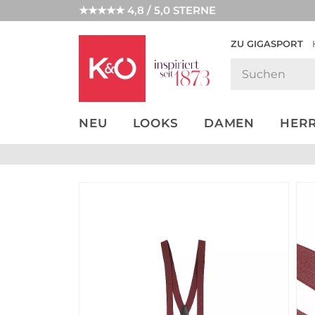
★★★★★ 4,8 / 5,0 STERNE
ZU GIGASPORT
GET THE
NEW IN
WEDDING
LOOK
VIBES
NEU
LOOKS
DAMEN
HER