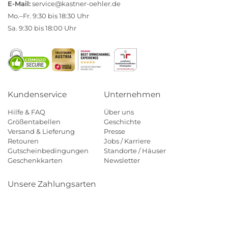
E-Mail:
service@kastner-oehler.de
Mo.–Fr. 9:30 bis 18:30 Uhr
Sa. 9:30 bis 18:00 Uhr
Kundenservice
Unternehmen
Hilfe & FAQ
Über uns
Größentabellen
Geschichte
Versand & Lieferung
Presse
Retouren
Jobs / Karriere
Gutscheinbedingungen
Standorte / Häuser
Geschenkkarten
Newsletter
Unsere Zahlungsarten
Klarna
Mastercard
Visa
Diners
Applepay
Amazon
Payp