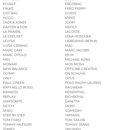
ECOALF
ERGOBAG
FALKE
FRED PERRY
GOT BAG
GUESS
HUGO
IZIPIZI
JACK & JONES
JOOP!
KAPTEN & SON
KIEHL’S
LA PRAIRIE
LACOSTE
LE CREUSET
LENA HOSCHEK
LEVI’S®
LIEBESKIND BERLIN
LUISA CERANO
MAC
MARC CAIN
MARC JACOBS
MARC O’POLO
MCM
MEY
MICHAEL KORS
MONARI
MOS MOSH
NEW BALANCE
OFFICINE CREATIVE
OLYMP
ON SCHUHE
ONLY
OPUS
PAUL GREEN
POLO RALPH LAUREN
RAFFAELLO ROSSI
RAGWEAR
RAINKISS
REISENTHEL
REPLAY
RICHROYAL
SAMSONITE
SANETTA
SATCH
SKINY
SMEG
SOMEDAY
STEP BY STEP
TAMARIS
TOM FORD
TOM TAILOR
TOMMY HILFIGER
TOMMY JEANS
TONIES
TRIUMPH