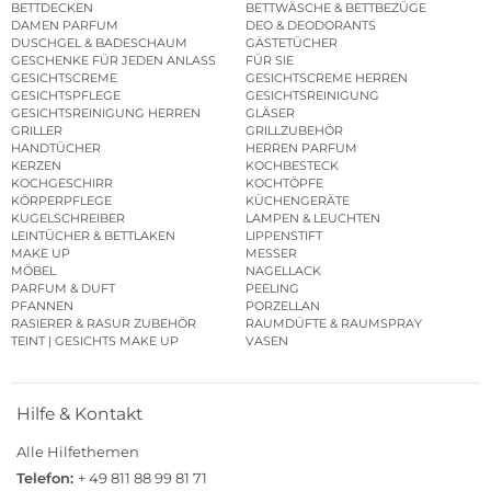
BETTDECKEN
BETTWÄSCHE & BETTBEZÜGE
DAMEN PARFUM
DEO & DEODORANTS
DUSCHGEL & BADESCHAUM
GÄSTETÜCHER
GESCHENKE FÜR JEDEN ANLASS
FÜR SIE
GESICHTSCREME
GESICHTSCREME HERREN
GESICHTSPFLEGE
GESICHTSREINIGUNG
GESICHTSREINIGUNG HERREN
GLÄSER
GRILLER
GRILLZUBEHÖR
HANDTÜCHER
HERREN PARFUM
KERZEN
KOCHBESTECK
KOCHGESCHIRR
KOCHTÖPFE
KÖRPERPFLEGE
KÜCHENGERÄTE
KUGELSCHREIBER
LAMPEN & LEUCHTEN
LEINTÜCHER & BETTLAKEN
LIPPENSTIFT
MAKE UP
MESSER
MÖBEL
NAGELLACK
PARFUM & DUFT
PEELING
PFANNEN
PORZELLAN
RASIERER & RASUR ZUBEHÖR
RAUMDÜFTE & RAUMSPRAY
TEINT | GESICHTS MAKE UP
VASEN
Hilfe & Kontakt
Alle Hilfethemen
Telefon:
+ 49 811 88 99 81 71