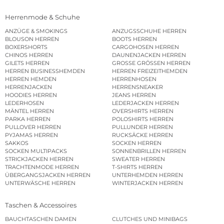
Herrenmode & Schuhe
ANZÜGE & SMOKINGS
ANZUGSSCHUHE HERREN
BLOUSON HERREN
BOOTS HERREN
BOXERSHORTS
CARGOHOSEN HERREN
CHINOS HERREN
DAUNENJACKEN HERREN
GILETS HERREN
GROSSE GRÖSSEN HERREN
HERREN BUSINESSHEMDEN
HERREN FREIZEITHEMDEN
HERREN HEMDEN
HERRENHOSEN
HERRENJACKEN
HERRENSNEAKER
HOODIES HERREN
JEANS HERREN
LEDERHOSEN
LEDERJACKEN HERREN
MÄNTEL HERREN
OVERSHIRTS HERREN
PARKA HERREN
POLOSHIRTS HERREN
PULLOVER HERREN
PULLUNDER HERREN
PYJAMAS HERREN
RUCKSÄCKE HERREN
SAKKOS
SOCKEN HERREN
SOCKEN MULTIPACKS
SONNENBRILLEN HERREN
STRICKJACKEN HERREN
SWEATER HERREN
TRACHTENMODE HERREN
T-SHIRTS HERREN
ÜBERGANGSJACKEN HERREN
UNTERHEMDEN HERREN
UNTERWÄSCHE HERREN
WINTERJACKEN HERREN
Taschen & Accessoires
BAUCHTASCHEN DAMEN
CLUTCHES UND MINIBAGS