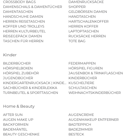
CROSSBODY BAGS
DAMENRUCKSÄCKE
DAMENSCHALS & DAMENTÜCHER
SHOPPER
DAMENTASCHEN
GELDBÖRSEN DAMEN
HANDSCHUHE DAMEN
HANDTASCHEN
HERREN REISETASCHEN
HARTSCHALENKOFFER
KOFFER UND TROLLEYS
HERREN KOFFER
HERREN KULTURBEUTEL
LAPTOPTASCHEN
REISEGEPÄCK DAMEN
RUCKSÄCKE HERREN
TASCHEN FÜR HERREN
TOTE BAG
Kinder
BILDERBÜCHER
FEDERMAPPEN
HÖRSPIELBOXEN
HÖRSPIEL FIGUREN
HÖRSPIEL ZUBEHÖR
JAUSENBOX & TRINKFLASCHEN
JUGENDBÜCHER
KINDERBÜCHER
KINDERGARTENRUCKSACK | KINDERGARTENBEUTEL
KUSCHELTIERE
SACHBÜCHER & KINDERLEXIKA
SCHULTASCHEN
TURNBEUTEL & SPORTTASCHEN
WEIHNACHTSKINDERBÜCHER
Home & Beauty
AFTER SUN
AUGENCREME
AUGEN MAKE UP
AUGENMAKEUP ENTFERNER
BACKFORMEN
BADTEPPICH
BADEMÄNTEL
BADEZIMMER
BEAUTY GESCHENKE
BESTECK