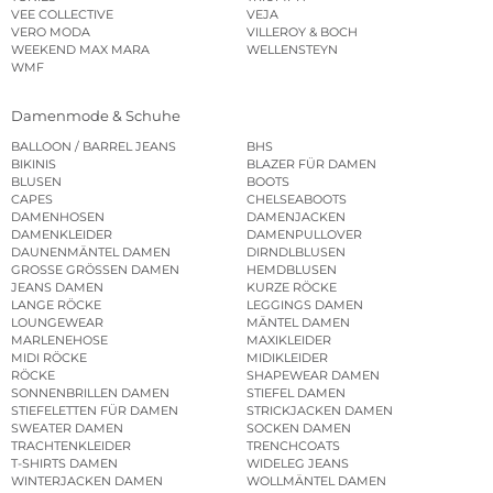
VEE COLLECTIVE
VEJA
VERO MODA
VILLEROY & BOCH
WEEKEND MAX MARA
WELLENSTEYN
WMF
Damenmode & Schuhe
BALLOON / BARREL JEANS
BHS
BIKINIS
BLAZER FÜR DAMEN
BLUSEN
BOOTS
CAPES
CHELSEABOOTS
DAMENHOSEN
DAMENJACKEN
DAMENKLEIDER
DAMENPULLOVER
DAUNENMÄNTEL DAMEN
DIRNDLBLUSEN
GROSSE GRÖSSEN DAMEN
HEMDBLUSEN
JEANS DAMEN
KURZE RÖCKE
LANGE RÖCKE
LEGGINGS DAMEN
LOUNGEWEAR
MÄNTEL DAMEN
MARLENEHOSE
MAXIKLEIDER
MIDI RÖCKE
MIDIKLEIDER
RÖCKE
SHAPEWEAR DAMEN
SONNENBRILLEN DAMEN
STIEFEL DAMEN
STIEFELETTEN FÜR DAMEN
STRICKJACKEN DAMEN
SWEATER DAMEN
SOCKEN DAMEN
TRACHTENKLEIDER
TRENCHCOATS
T-SHIRTS DAMEN
WIDELEG JEANS
WINTERJACKEN DAMEN
WOLLMÄNTEL DAMEN