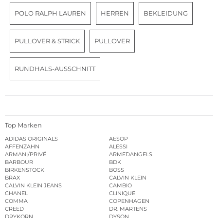
POLO RALPH LAUREN
HERREN
BEKLEIDUNG
PULLOVER & STRICK
PULLOVER
RUNDHALS-AUSSCHNITT
Top Marken
ADIDAS ORIGINALS
AESOP
AFFENZAHN
ALESSI
ARMANI/PRIVÉ
ARMEDANGELS
BARBOUR
BDK
BIRKENSTOCK
BOSS
BRAX
CALVIN KLEIN
CALVIN KLEIN JEANS
CAMBIO
CHANEL
CLINIQUE
COMMA
COPENHAGEN
CREED
DR. MARTENS
DRYKORN
DYSON