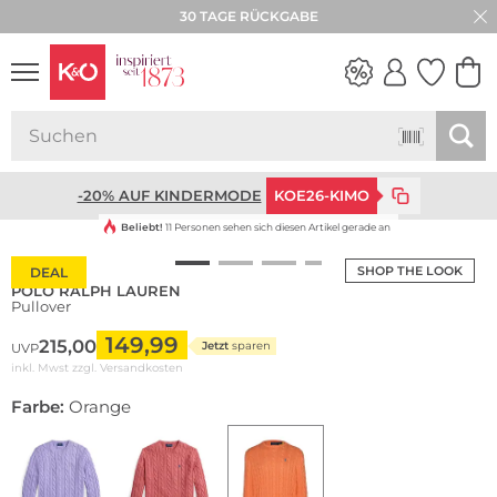
30 TAGE RÜCKGABE
WEDDING
VIBES
-20% AUF KINDERMODE
KOE26-KIMO
Beliebt!
11 Personen sehen sich diesen Artikel gerade an
SHOP THE LOOK
DEAL
POLO RALPH LAUREN
Pullover
149,99
215,00
Jetzt
sparen
UVP
inkl. Mwst zzgl.
Versandkosten
Farbe:
Orange