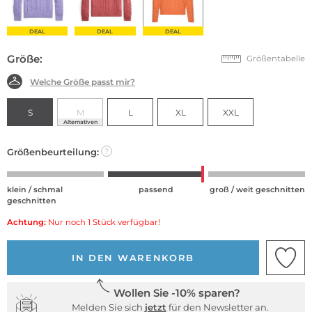
DEAL
DEAL
DEAL
Größe:
Größentabelle
Welche Größe passt mir?
S
M
L
XL
XXL
Alternativen
Größenbeurteilung:
?
klein / schmal
passend
groß / weit geschnitten
geschnitten
Achtung:
Nur noch 1 Stück verfügbar!
IN DEN WARENKORB
Wollen Sie -10% sparen?
Melden Sie sich
jetzt
für den Newsletter an.