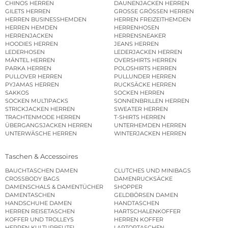
CHINOS HERREN
DAUNENJACKEN HERREN
GILETS HERREN
GROSSE GRÖSSEN HERREN
HERREN BUSINESSHEMDEN
HERREN FREIZEITHEMDEN
HERREN HEMDEN
HERRENHOSEN
HERRENJACKEN
HERRENSNEAKER
HOODIES HERREN
JEANS HERREN
LEDERHOSEN
LEDERJACKEN HERREN
MÄNTEL HERREN
OVERSHIRTS HERREN
PARKA HERREN
POLOSHIRTS HERREN
PULLOVER HERREN
PULLUNDER HERREN
PYJAMAS HERREN
RUCKSÄCKE HERREN
SAKKOS
SOCKEN HERREN
SOCKEN MULTIPACKS
SONNENBRILLEN HERREN
STRICKJACKEN HERREN
SWEATER HERREN
TRACHTENMODE HERREN
T-SHIRTS HERREN
ÜBERGANGSJACKEN HERREN
UNTERHEMDEN HERREN
UNTERWÄSCHE HERREN
WINTERJACKEN HERREN
Taschen & Accessoires
BAUCHTASCHEN DAMEN
CLUTCHES UND MINIBAGS
CROSSBODY BAGS
DAMENRUCKSÄCKE
DAMENSCHALS & DAMENTÜCHER
SHOPPER
DAMENTASCHEN
GELDBÖRSEN DAMEN
HANDSCHUHE DAMEN
HANDTASCHEN
HERREN REISETASCHEN
HARTSCHALENKOFFER
KOFFER UND TROLLEYS
HERREN KOFFER
HERREN KULTURBEUTEL
LAPTOPTASCHEN