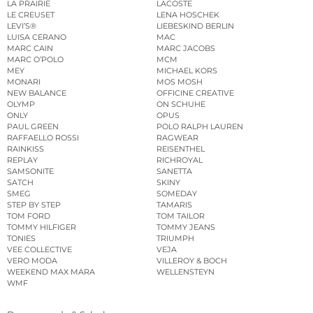
LA PRAIRIE
LACOSTE
LE CREUSET
LENA HOSCHEK
LEVI’S®
LIEBESKIND BERLIN
LUISA CERANO
MAC
MARC CAIN
MARC JACOBS
MARC O’POLO
MCM
MEY
MICHAEL KORS
MONARI
MOS MOSH
NEW BALANCE
OFFICINE CREATIVE
OLYMP
ON SCHUHE
ONLY
OPUS
PAUL GREEN
POLO RALPH LAUREN
RAFFAELLO ROSSI
RAGWEAR
RAINKISS
REISENTHEL
REPLAY
RICHROYAL
SAMSONITE
SANETTA
SATCH
SKINY
SMEG
SOMEDAY
STEP BY STEP
TAMARIS
TOM FORD
TOM TAILOR
TOMMY HILFIGER
TOMMY JEANS
TONIES
TRIUMPH
VEE COLLECTIVE
VEJA
VERO MODA
VILLEROY & BOCH
WEEKEND MAX MARA
WELLENSTEYN
WMF