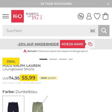
30 TAGE RÜCKGABE
WEDDING
VIBES
-20% AUF KINDERMODE
KOE26-KIMO
Beliebt!
5 Personen sehen sich diesen Artikel gerade an
DEAL
POLO RALPH LAUREN
Loungewear Shorts
55,99
74,95
Jetzt
sparen
UVP
inkl. Mwst zzgl.
Versandkosten
Farbe:
Dunkelblau