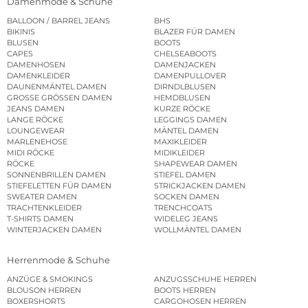
Damenmode & Schuhe
BALLOON / BARREL JEANS
BHS
BIKINIS
BLAZER FÜR DAMEN
BLUSEN
BOOTS
CAPES
CHELSEABOOTS
DAMENHOSEN
DAMENJACKEN
DAMENKLEIDER
DAMENPULLOVER
DAUNENMÄNTEL DAMEN
DIRNDLBLUSEN
GROSSE GRÖSSEN DAMEN
HEMDBLUSEN
JEANS DAMEN
KURZE RÖCKE
LANGE RÖCKE
LEGGINGS DAMEN
LOUNGEWEAR
MÄNTEL DAMEN
MARLENEHOSE
MAXIKLEIDER
MIDI RÖCKE
MIDIKLEIDER
RÖCKE
SHAPEWEAR DAMEN
SONNENBRILLEN DAMEN
STIEFEL DAMEN
STIEFELETTEN FÜR DAMEN
STRICKJACKEN DAMEN
SWEATER DAMEN
SOCKEN DAMEN
TRACHTENKLEIDER
TRENCHCOATS
T-SHIRTS DAMEN
WIDELEG JEANS
WINTERJACKEN DAMEN
WOLLMÄNTEL DAMEN
Herrenmode & Schuhe
ANZÜGE & SMOKINGS
ANZUGSSCHUHE HERREN
BLOUSON HERREN
BOOTS HERREN
BOXERSHORTS
CARGOHOSEN HERREN