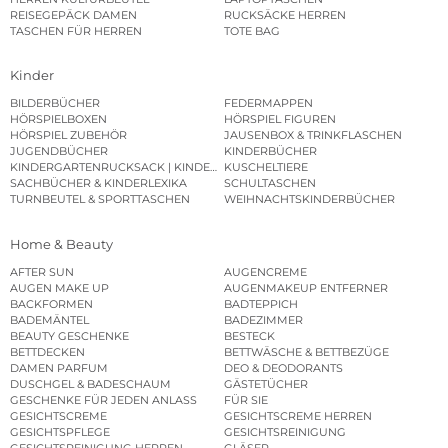
REISEGEPÄCK DAMEN
RUCKSÄCKE HERREN
TASCHEN FÜR HERREN
TOTE BAG
Kinder
BILDERBÜCHER
FEDERMAPPEN
HÖRSPIELBOXEN
HÖRSPIEL FIGUREN
HÖRSPIEL ZUBEHÖR
JAUSENBOX & TRINKFLASCHEN
JUGENDBÜCHER
KINDERBÜCHER
KINDERGARTENRUCKSACK | KINDERGARTENBEUTEL
KUSCHELTIERE
SACHBÜCHER & KINDERLEXIKA
SCHULTASCHEN
TURNBEUTEL & SPORTTASCHEN
WEIHNACHTSKINDERBÜCHER
Home & Beauty
AFTER SUN
AUGENCREME
AUGEN MAKE UP
AUGENMAKEUP ENTFERNER
BACKFORMEN
BADTEPPICH
BADEMÄNTEL
BADEZIMMER
BEAUTY GESCHENKE
BESTECK
BETTDECKEN
BETTWÄSCHE & BETTBEZÜGE
DAMEN PARFUM
DEO & DEODORANTS
DUSCHGEL & BADESCHAUM
GÄSTETÜCHER
GESCHENKE FÜR JEDEN ANLASS
FÜR SIE
GESICHTSCREME
GESICHTSCREME HERREN
GESICHTSPFLEGE
GESICHTSREINIGUNG
GESICHTSREINIGUNG HERREN
GLÄSER