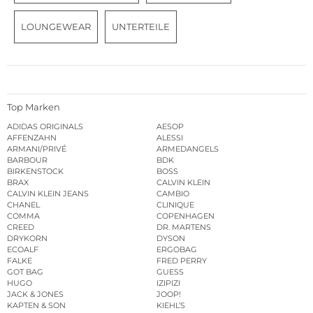
LOUNGEWEAR
UNTERTEILE
Top Marken
ADIDAS ORIGINALS
AESOP
AFFENZAHN
ALESSI
ARMANI/PRIVÉ
ARMEDANGELS
BARBOUR
BDK
BIRKENSTOCK
BOSS
BRAX
CALVIN KLEIN
CALVIN KLEIN JEANS
CAMBIO
CHANEL
CLINIQUE
COMMA
COPENHAGEN
CREED
DR. MARTENS
DRYKORN
DYSON
ECOALF
ERGOBAG
FALKE
FRED PERRY
GOT BAG
GUESS
HUGO
IZIPIZI
JACK & JONES
JOOP!
KAPTEN & SON
KIEHL’S