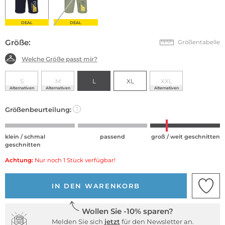
DEAL
DEAL
Größe:
Größentabelle
Welche Größe passt mir?
S
M
L
XL
XXL
Alternativen
Alternativen
Alternativen
Größenbeurteilung:
?
klein / schmal
passend
groß / weit geschnitten
geschnitten
Achtung:
Nur noch 1 Stück verfügbar!
IN DEN WARENKORB
Wollen Sie -10% sparen?
Melden Sie sich
jetzt
für den Newsletter an.