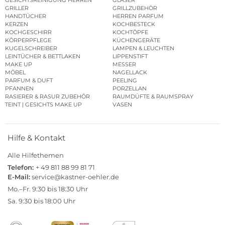
GRILLER
GRILLZUBEHÖR
HANDTÜCHER
HERREN PARFUM
KERZEN
KOCHBESTECK
KOCHGESCHIRR
KOCHTÖPFE
KÖRPERPFLEGE
KÜCHENGERÄTE
KUGELSCHREIBER
LAMPEN & LEUCHTEN
LEINTÜCHER & BETTLAKEN
LIPPENSTIFT
MAKE UP
MESSER
MÖBEL
NAGELLACK
PARFUM & DUFT
PEELING
PFANNEN
PORZELLAN
RASIERER & RASUR ZUBEHÖR
RAUMDÜFTE & RAUMSPRAY
TEINT | GESICHTS MAKE UP
VASEN
Hilfe & Kontakt
Alle Hilfethemen
Telefon:
+ 49 811 88 99 81 71
E-Mail:
service@kastner-oehler.de
Mo.–Fr. 9:30 bis 18:30 Uhr
Sa. 9:30 bis 18:00 Uhr