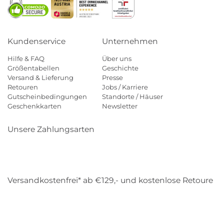
Kundenservice
Unternehmen
Hilfe & FAQ
Über uns
Größentabellen
Geschichte
Versand & Lieferung
Presse
Retouren
Jobs / Karriere
Gutscheinbedingungen
Standorte / Häuser
Geschenkkarten
Newsletter
Unsere Zahlungsarten
Klarna
Mastercard
Visa
Diners
Applepay
Amazon
Payp
Versandkostenfrei* ab €129,- und kostenlose Retoure
DHL
Gebrüder Weiss