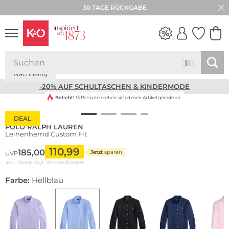
30 TAGE RÜCKGABE
Nachhaltig
NEW IN
WEDDING
VIBES
-20% AUF SCHULTASCHEN & KINDERMODE
Beliebt!
13 Personen sehen sich diesen Artikel gerade an
DEAL
POLO RALPH LAUREN
Leinenhemd Custom Fit
110,99
185,00
Jetzt
sparen
UVP
inkl. Mwst zzgl.
Versandkosten
Farbe:
Hellblau