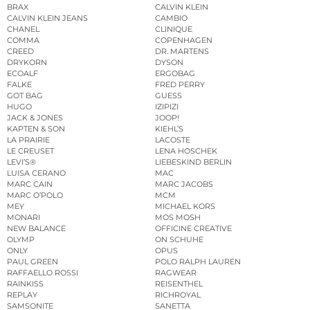
BRAX
CALVIN KLEIN
CALVIN KLEIN JEANS
CAMBIO
CHANEL
CLINIQUE
COMMA
COPENHAGEN
CREED
DR. MARTENS
DRYKORN
DYSON
ECOALF
ERGOBAG
FALKE
FRED PERRY
GOT BAG
GUESS
HUGO
IZIPIZI
JACK & JONES
JOOP!
KAPTEN & SON
KIEHL’S
LA PRAIRIE
LACOSTE
LE CREUSET
LENA HOSCHEK
LEVI’S®
LIEBESKIND BERLIN
LUISA CERANO
MAC
MARC CAIN
MARC JACOBS
MARC O’POLO
MCM
MEY
MICHAEL KORS
MONARI
MOS MOSH
NEW BALANCE
OFFICINE CREATIVE
OLYMP
ON SCHUHE
ONLY
OPUS
PAUL GREEN
POLO RALPH LAUREN
RAFFAELLO ROSSI
RAGWEAR
RAINKISS
REISENTHEL
REPLAY
RICHROYAL
SAMSONITE
SANETTA