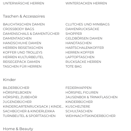
UNTERWÄSCHE HERREN
WINTERJACKEN HERREN
Taschen & Accessoires
BAUCHTASCHEN DAMEN
CLUTCHES UND MINIBAGS
CROSSBODY BAGS
DAMENRUCKSÄCKE
DAMENSCHALS & DAMENTÜCHER
SHOPPER
DAMENTASCHEN
GELDBÖRSEN DAMEN
HANDSCHUHE DAMEN
HANDTASCHEN
HERREN REISETASCHEN
HARTSCHALENKOFFER
KOFFER UND TROLLEYS
HERREN KOFFER
HERREN KULTURBEUTEL
LAPTOPTASCHEN
REISEGEPÄCK DAMEN
RUCKSÄCKE HERREN
TASCHEN FÜR HERREN
TOTE BAG
Kinder
BILDERBÜCHER
FEDERMAPPEN
HÖRSPIELBOXEN
HÖRSPIEL FIGUREN
HÖRSPIEL ZUBEHÖR
JAUSENBOX & TRINKFLASCHEN
JUGENDBÜCHER
KINDERBÜCHER
KINDERGARTENRUCKSACK | KINDERGARTENBEUTEL
KUSCHELTIERE
SACHBÜCHER & KINDERLEXIKA
SCHULTASCHEN
TURNBEUTEL & SPORTTASCHEN
WEIHNACHTSKINDERBÜCHER
Home & Beauty