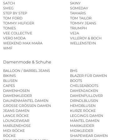
SATCH
SKINY
SMEG
SOMEDAY
STEP BY STEP
TAMARIS
TOM FORD
TOM TAILOR
TOMMY HILFIGER
TOMMY JEANS
TONIES
TRIUMPH
VEE COLLECTIVE
VEJA
VERO MODA
VILLEROY & BOCH
WEEKEND MAX MARA
WELLENSTEYN
WMF
Damenmode & Schuhe
BALLOON / BARREL JEANS
BHS
BIKINIS
BLAZER FÜR DAMEN
BLUSEN
BOOTS
CAPES
CHELSEABOOTS
DAMENHOSEN
DAMENJACKEN
DAMENKLEIDER
DAMENPULLOVER
DAUNENMÄNTEL DAMEN
DIRNDLBLUSEN
GROSSE GRÖSSEN DAMEN
HEMDBLUSEN
JEANS DAMEN
KURZE RÖCKE
LANGE RÖCKE
LEGGINGS DAMEN
LOUNGEWEAR
MÄNTEL DAMEN
MARLENEHOSE
MAXIKLEIDER
MIDI RÖCKE
MIDIKLEIDER
RÖCKE
SHAPEWEAR DAMEN