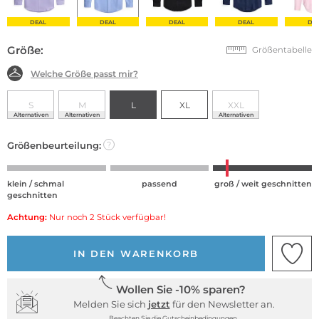
DEAL
DEAL
DEAL
DEAL
DE
Größe:
Größentabelle
Welche Größe passt mir?
S
M
L
XL
XXL
Alternativen
Alternativen
Alternativen
Größenbeurteilung:
?
klein / schmal
passend
groß / weit geschnitten
geschnitten
Achtung:
Nur noch 2 Stück verfügbar!
IN DEN WARENKORB
Wollen Sie -10% sparen?
Melden Sie sich
jetzt
für den Newsletter an.
Beachten Sie die Gutscheinbedingungen.