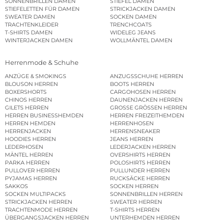
SONNENBRILLEN DAMEN
STIEFEL DAMEN
STIEFELETTEN FÜR DAMEN
STRICKJACKEN DAMEN
SWEATER DAMEN
SOCKEN DAMEN
TRACHTENKLEIDER
TRENCHCOATS
T-SHIRTS DAMEN
WIDELEG JEANS
WINTERJACKEN DAMEN
WOLLMÄNTEL DAMEN
Herrenmode & Schuhe
ANZÜGE & SMOKINGS
ANZUGSSCHUHE HERREN
BLOUSON HERREN
BOOTS HERREN
BOXERSHORTS
CARGOHOSEN HERREN
CHINOS HERREN
DAUNENJACKEN HERREN
GILETS HERREN
GROSSE GRÖSSEN HERREN
HERREN BUSINESSHEMDEN
HERREN FREIZEITHEMDEN
HERREN HEMDEN
HERRENHOSEN
HERRENJACKEN
HERRENSNEAKER
HOODIES HERREN
JEANS HERREN
LEDERHOSEN
LEDERJACKEN HERREN
MÄNTEL HERREN
OVERSHIRTS HERREN
PARKA HERREN
POLOSHIRTS HERREN
PULLOVER HERREN
PULLUNDER HERREN
PYJAMAS HERREN
RUCKSÄCKE HERREN
SAKKOS
SOCKEN HERREN
SOCKEN MULTIPACKS
SONNENBRILLEN HERREN
STRICKJACKEN HERREN
SWEATER HERREN
TRACHTENMODE HERREN
T-SHIRTS HERREN
ÜBERGANGSJACKEN HERREN
UNTERHEMDEN HERREN