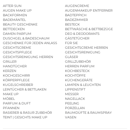
AFTER SUN
AUGENCREME
AUGEN MAKE UP
AUGENMAKEUP ENTFERNER
BACKFORMEN
BADTEPPICH
BADEMÄNTEL
BADEZIMMER
BEAUTY GESCHENKE
BESTECK
BETTDECKEN
BETTWÄSCHE & BETTBEZÜGE
DAMEN PARFUM
DEO & DEODORANTS
DUSCHGEL & BADESCHAUM
GÄSTETÜCHER
GESCHENKE FÜR JEDEN ANLASS
FÜR SIE
GESICHTSCREME
GESICHTSCREME HERREN
GESICHTSPFLEGE
GESICHTSREINIGUNG
GESICHTSREINIGUNG HERREN
GLÄSER
GRILLER
GRILLZUBEHÖR
HANDTÜCHER
HERREN PARFUM
KERZEN
KOCHBESTECK
KOCHGESCHIRR
KOCHTÖPFE
KÖRPERPFLEGE
KÜCHENGERÄTE
KUGELSCHREIBER
LAMPEN & LEUCHTEN
LEINTÜCHER & BETTLAKEN
LIPPENSTIFT
MAKE UP
MESSER
MÖBEL
NAGELLACK
PARFUM & DUFT
PEELING
PFANNEN
PORZELLAN
RASIERER & RASUR ZUBEHÖR
RAUMDÜFTE & RAUMSPRAY
TEINT | GESICHTS MAKE UP
VASEN