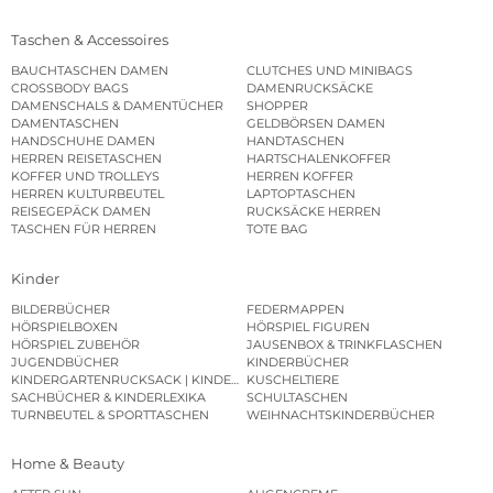
Taschen & Accessoires
BAUCHTASCHEN DAMEN
CLUTCHES UND MINIBAGS
CROSSBODY BAGS
DAMENRUCKSÄCKE
DAMENSCHALS & DAMENTÜCHER
SHOPPER
DAMENTASCHEN
GELDBÖRSEN DAMEN
HANDSCHUHE DAMEN
HANDTASCHEN
HERREN REISETASCHEN
HARTSCHALENKOFFER
KOFFER UND TROLLEYS
HERREN KOFFER
HERREN KULTURBEUTEL
LAPTOPTASCHEN
REISEGEPÄCK DAMEN
RUCKSÄCKE HERREN
TASCHEN FÜR HERREN
TOTE BAG
Kinder
BILDERBÜCHER
FEDERMAPPEN
HÖRSPIELBOXEN
HÖRSPIEL FIGUREN
HÖRSPIEL ZUBEHÖR
JAUSENBOX & TRINKFLASCHEN
JUGENDBÜCHER
KINDERBÜCHER
KINDERGARTENRUCKSACK | KINDERGARTENBEUTEL
KUSCHELTIERE
SACHBÜCHER & KINDERLEXIKA
SCHULTASCHEN
TURNBEUTEL & SPORTTASCHEN
WEIHNACHTSKINDERBÜCHER
Home & Beauty