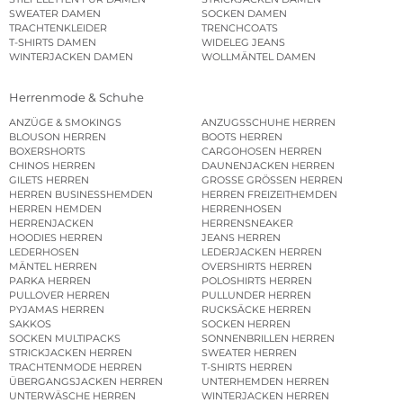
SWEATER DAMEN
SOCKEN DAMEN
TRACHTENKLEIDER
TRENCHCOATS
T-SHIRTS DAMEN
WIDELEG JEANS
WINTERJACKEN DAMEN
WOLLMÄNTEL DAMEN
Herrenmode & Schuhe
ANZÜGE & SMOKINGS
ANZUGSSCHUHE HERREN
BLOUSON HERREN
BOOTS HERREN
BOXERSHORTS
CARGOHOSEN HERREN
CHINOS HERREN
DAUNENJACKEN HERREN
GILETS HERREN
GROSSE GRÖSSEN HERREN
HERREN BUSINESSHEMDEN
HERREN FREIZEITHEMDEN
HERREN HEMDEN
HERRENHOSEN
HERRENJACKEN
HERRENSNEAKER
HOODIES HERREN
JEANS HERREN
LEDERHOSEN
LEDERJACKEN HERREN
MÄNTEL HERREN
OVERSHIRTS HERREN
PARKA HERREN
POLOSHIRTS HERREN
PULLOVER HERREN
PULLUNDER HERREN
PYJAMAS HERREN
RUCKSÄCKE HERREN
SAKKOS
SOCKEN HERREN
SOCKEN MULTIPACKS
SONNENBRILLEN HERREN
STRICKJACKEN HERREN
SWEATER HERREN
TRACHTENMODE HERREN
T-SHIRTS HERREN
ÜBERGANGSJACKEN HERREN
UNTERHEMDEN HERREN
UNTERWÄSCHE HERREN
WINTERJACKEN HERREN