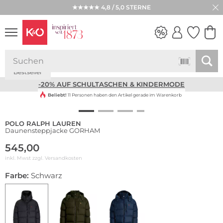
★★★★★ 4,8 / 5,0 STERNE
Bestseller
NEW IN
WEDDING
VIBES
-20% AUF SCHULTASCHEN & KINDERMODE
Beliebt!
11 Personen haben den Artikel gerade im Warenkorb
POLO RALPH LAUREN
Daunensteppjacke GORHAM
545,00
inkl. Mwst zzgl.
Versandkosten
Farbe:
Schwarz