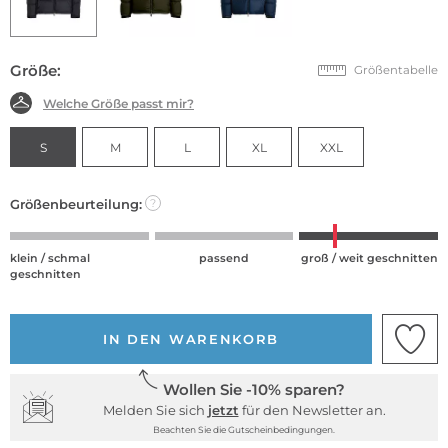
Größe:
Größentabelle
Welche Größe passt mir?
S
M
L
XL
XXL
Größenbeurteilung:
?
klein / schmal
passend
groß / weit geschnitten
geschnitten
IN DEN WARENKORB
Wollen Sie -10% sparen?
Melden Sie sich
jetzt
für den Newsletter an.
Beachten Sie die Gutscheinbedingungen.