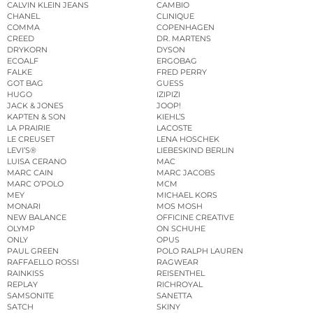
CALVIN KLEIN JEANS
CAMBIO
CHANEL
CLINIQUE
COMMA
COPENHAGEN
CREED
DR. MARTENS
DRYKORN
DYSON
ECOALF
ERGOBAG
FALKE
FRED PERRY
GOT BAG
GUESS
HUGO
IZIPIZI
JACK & JONES
JOOP!
KAPTEN & SON
KIEHL’S
LA PRAIRIE
LACOSTE
LE CREUSET
LENA HOSCHEK
LEVI’S®
LIEBESKIND BERLIN
LUISA CERANO
MAC
MARC CAIN
MARC JACOBS
MARC O’POLO
MCM
MEY
MICHAEL KORS
MONARI
MOS MOSH
NEW BALANCE
OFFICINE CREATIVE
OLYMP
ON SCHUHE
ONLY
OPUS
PAUL GREEN
POLO RALPH LAUREN
RAFFAELLO ROSSI
RAGWEAR
RAINKISS
REISENTHEL
REPLAY
RICHROYAL
SAMSONITE
SANETTA
SATCH
SKINY