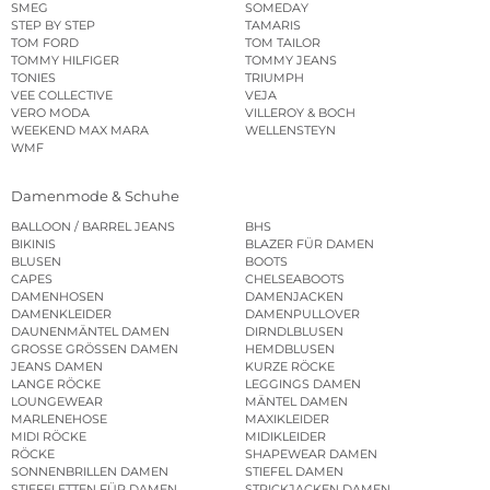
SMEG
SOMEDAY
STEP BY STEP
TAMARIS
TOM FORD
TOM TAILOR
TOMMY HILFIGER
TOMMY JEANS
TONIES
TRIUMPH
VEE COLLECTIVE
VEJA
VERO MODA
VILLEROY & BOCH
WEEKEND MAX MARA
WELLENSTEYN
WMF
Damenmode & Schuhe
BALLOON / BARREL JEANS
BHS
BIKINIS
BLAZER FÜR DAMEN
BLUSEN
BOOTS
CAPES
CHELSEABOOTS
DAMENHOSEN
DAMENJACKEN
DAMENKLEIDER
DAMENPULLOVER
DAUNENMÄNTEL DAMEN
DIRNDLBLUSEN
GROSSE GRÖSSEN DAMEN
HEMDBLUSEN
JEANS DAMEN
KURZE RÖCKE
LANGE RÖCKE
LEGGINGS DAMEN
LOUNGEWEAR
MÄNTEL DAMEN
MARLENEHOSE
MAXIKLEIDER
MIDI RÖCKE
MIDIKLEIDER
RÖCKE
SHAPEWEAR DAMEN
SONNENBRILLEN DAMEN
STIEFEL DAMEN
STIEFELETTEN FÜR DAMEN
STRICKJACKEN DAMEN