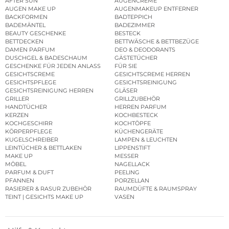
AFTER SUN
AUGENCREME
AUGEN MAKE UP
AUGENMAKEUP ENTFERNER
BACKFORMEN
BADTEPPICH
BADEMÄNTEL
BADEZIMMER
BEAUTY GESCHENKE
BESTECK
BETTDECKEN
BETTWÄSCHE & BETTBEZÜGE
DAMEN PARFUM
DEO & DEODORANTS
DUSCHGEL & BADESCHAUM
GÄSTETÜCHER
GESCHENKE FÜR JEDEN ANLASS
FÜR SIE
GESICHTSCREME
GESICHTSCREME HERREN
GESICHTSPFLEGE
GESICHTSREINIGUNG
GESICHTSREINIGUNG HERREN
GLÄSER
GRILLER
GRILLZUBEHÖR
HANDTÜCHER
HERREN PARFUM
KERZEN
KOCHBESTECK
KOCHGESCHIRR
KOCHTÖPFE
KÖRPERPFLEGE
KÜCHENGERÄTE
KUGELSCHREIBER
LAMPEN & LEUCHTEN
LEINTÜCHER & BETTLAKEN
LIPPENSTIFT
MAKE UP
MESSER
MÖBEL
NAGELLACK
PARFUM & DUFT
PEELING
PFANNEN
PORZELLAN
RASIERER & RASUR ZUBEHÖR
RAUMDÜFTE & RAUMSPRAY
TEINT | GESICHTS MAKE UP
VASEN