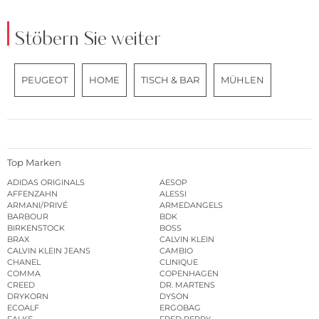
Stöbern Sie weiter
PEUGEOT
HOME
TISCH & BAR
MÜHLEN
Top Marken
ADIDAS ORIGINALS
AESOP
AFFENZAHN
ALESSI
ARMANI/PRIVÉ
ARMEDANGELS
BARBOUR
BDK
BIRKENSTOCK
BOSS
BRAX
CALVIN KLEIN
CALVIN KLEIN JEANS
CAMBIO
CHANEL
CLINIQUE
COMMA
COPENHAGEN
CREED
DR. MARTENS
DRYKORN
DYSON
ECOALF
ERGOBAG
FALKE
FRED PERRY