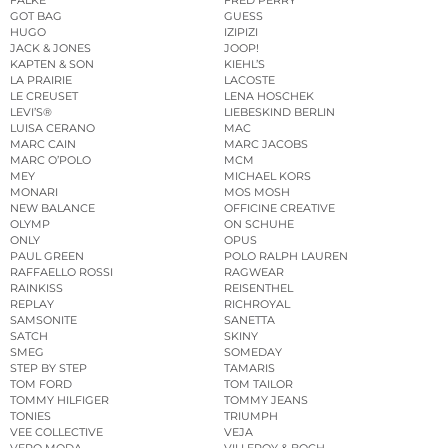
GOT BAG
GUESS
HUGO
IZIPIZI
JACK & JONES
JOOP!
KAPTEN & SON
KIEHL’S
LA PRAIRIE
LACOSTE
LE CREUSET
LENA HOSCHEK
LEVI’S®
LIEBESKIND BERLIN
LUISA CERANO
MAC
MARC CAIN
MARC JACOBS
MARC O’POLO
MCM
MEY
MICHAEL KORS
MONARI
MOS MOSH
NEW BALANCE
OFFICINE CREATIVE
OLYMP
ON SCHUHE
ONLY
OPUS
PAUL GREEN
POLO RALPH LAUREN
RAFFAELLO ROSSI
RAGWEAR
RAINKISS
REISENTHEL
REPLAY
RICHROYAL
SAMSONITE
SANETTA
SATCH
SKINY
SMEG
SOMEDAY
STEP BY STEP
TAMARIS
TOM FORD
TOM TAILOR
TOMMY HILFIGER
TOMMY JEANS
TONIES
TRIUMPH
VEE COLLECTIVE
VEJA
VERO MODA
VILLEROY & BOCH