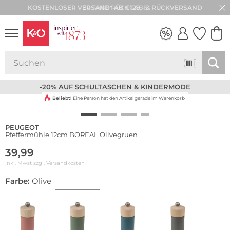
30 TAGE RÜCKGABE
NEW IN
WEDDING
VIBES
-20% AUF SCHULTASCHEN & KINDERMODE
Beliebt!
Eine Person hat den Artikel gerade im Warenkorb
PEUGEOT
Pfeffermühle 12cm BOREAL Olivegruen
39,99
inkl. Mwst zzgl.
Versandkosten
Farbe:
Olive