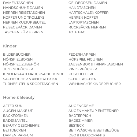
DAMENTASCHEN
GELDBÖRSEN DAMEN
HANDSCHUHE DAMEN
HANDTASCHEN
HERREN REISETASCHEN
HARTSCHALENKOFFER
KOFFER UND TROLLEYS
HERREN KOFFER
HERREN KULTURBEUTEL
LAPTOPTASCHEN
REISEGEPÄCK DAMEN
RUCKSÄCKE HERREN
TASCHEN FÜR HERREN
TOTE BAG
Kinder
BILDERBÜCHER
FEDERMAPPEN
HÖRSPIELBOXEN
HÖRSPIEL FIGUREN
HÖRSPIEL ZUBEHÖR
JAUSENBOX & TRINKFLASCHEN
JUGENDBÜCHER
KINDERBÜCHER
KINDERGARTENRUCKSACK | KINDERGARTENBEUTEL
KUSCHELTIERE
SACHBÜCHER & KINDERLEXIKA
SCHULTASCHEN
TURNBEUTEL & SPORTTASCHEN
WEIHNACHTSKINDERBÜCHER
Home & Beauty
AFTER SUN
AUGENCREME
AUGEN MAKE UP
AUGENMAKEUP ENTFERNER
BACKFORMEN
BADTEPPICH
BADEMÄNTEL
BADEZIMMER
BEAUTY GESCHENKE
BESTECK
BETTDECKEN
BETTWÄSCHE & BETTBEZÜGE
DAMEN PARFUM
DEO & DEODORANTS