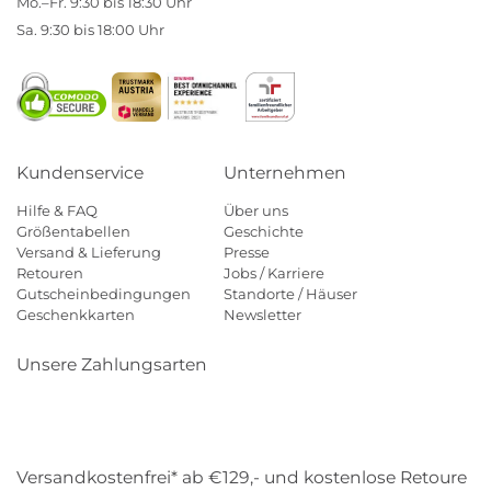
Mo.–Fr. 9:30 bis 18:30 Uhr
Sa. 9:30 bis 18:00 Uhr
Kundenservice
Unternehmen
Hilfe & FAQ
Über uns
Größentabellen
Geschichte
Versand & Lieferung
Presse
Retouren
Jobs / Karriere
Gutscheinbedingungen
Standorte / Häuser
Geschenkkarten
Newsletter
Unsere Zahlungsarten
Klarna
Mastercard
Visa
Diners
Applepay
Amazon
Payp
Versandkostenfrei* ab €129,- und kostenlose Retoure