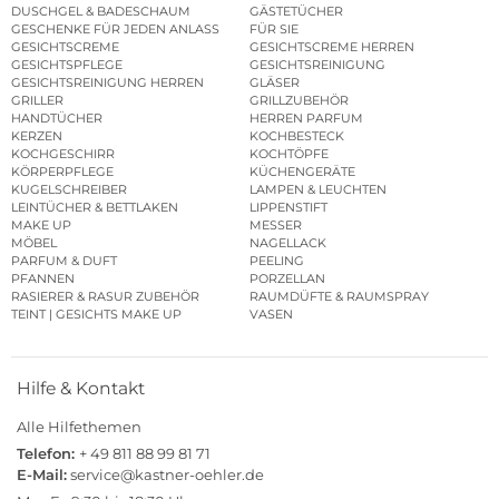
DUSCHGEL & BADESCHAUM
GÄSTETÜCHER
GESCHENKE FÜR JEDEN ANLASS
FÜR SIE
GESICHTSCREME
GESICHTSCREME HERREN
GESICHTSPFLEGE
GESICHTSREINIGUNG
GESICHTSREINIGUNG HERREN
GLÄSER
GRILLER
GRILLZUBEHÖR
HANDTÜCHER
HERREN PARFUM
KERZEN
KOCHBESTECK
KOCHGESCHIRR
KOCHTÖPFE
KÖRPERPFLEGE
KÜCHENGERÄTE
KUGELSCHREIBER
LAMPEN & LEUCHTEN
LEINTÜCHER & BETTLAKEN
LIPPENSTIFT
MAKE UP
MESSER
MÖBEL
NAGELLACK
PARFUM & DUFT
PEELING
PFANNEN
PORZELLAN
RASIERER & RASUR ZUBEHÖR
RAUMDÜFTE & RAUMSPRAY
TEINT | GESICHTS MAKE UP
VASEN
Hilfe & Kontakt
Alle Hilfethemen
Telefon:
+ 49 811 88 99 81 71
E-Mail:
service@kastner-oehler.de