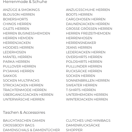
Herrenmode & Schuhe
ANZÜGE & SMOKINGS
ANZUGSSCHUHE HERREN
BLOUSON HERREN
BOOTS HERREN
BOXERSHORTS
CARGOHOSEN HERREN
CHINOS HERREN
DAUNENJACKEN HERREN
GILETS HERREN
GROSSE GRÖSSEN HERREN
HERREN BUSINESSHEMDEN
HERREN FREIZEITHEMDEN
HERREN HEMDEN
HERRENHOSEN
HERRENJACKEN
HERRENSNEAKER
HOODIES HERREN
JEANS HERREN
LEDERHOSEN
LEDERJACKEN HERREN
MÄNTEL HERREN
OVERSHIRTS HERREN
PARKA HERREN
POLOSHIRTS HERREN
PULLOVER HERREN
PULLUNDER HERREN
PYJAMAS HERREN
RUCKSÄCKE HERREN
SAKKOS
SOCKEN HERREN
SOCKEN MULTIPACKS
SONNENBRILLEN HERREN
STRICKJACKEN HERREN
SWEATER HERREN
TRACHTENMODE HERREN
T-SHIRTS HERREN
ÜBERGANGSJACKEN HERREN
UNTERHEMDEN HERREN
UNTERWÄSCHE HERREN
WINTERJACKEN HERREN
Taschen & Accessoires
BAUCHTASCHEN DAMEN
CLUTCHES UND MINIBAGS
CROSSBODY BAGS
DAMENRUCKSÄCKE
DAMENSCHALS & DAMENTÜCHER
SHOPPER