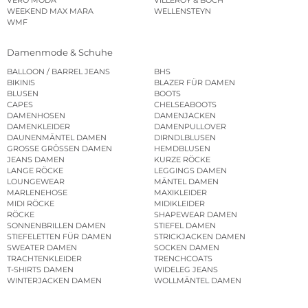
WEEKEND MAX MARA
WELLENSTEYN
WMF
Damenmode & Schuhe
BALLOON / BARREL JEANS
BHS
BIKINIS
BLAZER FÜR DAMEN
BLUSEN
BOOTS
CAPES
CHELSEABOOTS
DAMENHOSEN
DAMENJACKEN
DAMENKLEIDER
DAMENPULLOVER
DAUNENMÄNTEL DAMEN
DIRNDLBLUSEN
GROSSE GRÖSSEN DAMEN
HEMDBLUSEN
JEANS DAMEN
KURZE RÖCKE
LANGE RÖCKE
LEGGINGS DAMEN
LOUNGEWEAR
MÄNTEL DAMEN
MARLENEHOSE
MAXIKLEIDER
MIDI RÖCKE
MIDIKLEIDER
RÖCKE
SHAPEWEAR DAMEN
SONNENBRILLEN DAMEN
STIEFEL DAMEN
STIEFELETTEN FÜR DAMEN
STRICKJACKEN DAMEN
SWEATER DAMEN
SOCKEN DAMEN
TRACHTENKLEIDER
TRENCHCOATS
T-SHIRTS DAMEN
WIDELEG JEANS
WINTERJACKEN DAMEN
WOLLMÄNTEL DAMEN