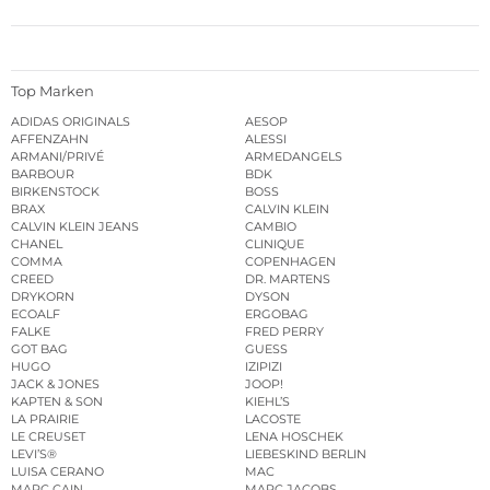
Top Marken
ADIDAS ORIGINALS
AESOP
AFFENZAHN
ALESSI
ARMANI/PRIVÉ
ARMEDANGELS
BARBOUR
BDK
BIRKENSTOCK
BOSS
BRAX
CALVIN KLEIN
CALVIN KLEIN JEANS
CAMBIO
CHANEL
CLINIQUE
COMMA
COPENHAGEN
CREED
DR. MARTENS
DRYKORN
DYSON
ECOALF
ERGOBAG
FALKE
FRED PERRY
GOT BAG
GUESS
HUGO
IZIPIZI
JACK & JONES
JOOP!
KAPTEN & SON
KIEHL’S
LA PRAIRIE
LACOSTE
LE CREUSET
LENA HOSCHEK
LEVI’S®
LIEBESKIND BERLIN
LUISA CERANO
MAC
MARC CAIN
MARC JACOBS