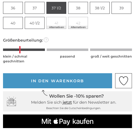
36
37
37 1/2
38
38 1/2
39
40
40 1/2
41
42
Alternativen
Alternativen
Größenbeurteilung:
?
klein / schmal
passend
groß / weit geschnitten
geschnitten
IN DEN WARENKORB
Wollen Sie -10% sparen?
Melden Sie sich
jetzt
für den Newsletter an.
Beachten Sie die Gutscheinbedingungen.