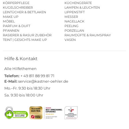
KÖRPERPFLEGE
KÜCHENGERÄTE
KUGELSCHREIBER
LAMPEN & LEUCHTEN
LEINTÜCHER & BETTLAKEN
LIPPENSTIFT
MAKE UP
MESSER
MÖBEL
NAGELLACK
PARFUM & DUFT
PEELING
PFANNEN
PORZELLAN
RASIERER & RASUR ZUBEHÖR
RAUMDÜFTE & RAUMSPRAY
TEINT | GESICHTS MAKE UP
VASEN
Hilfe & Kontakt
Alle Hilfethemen
Telefon:
+ 49 811 88 99 81 71
E-Mail:
service@kastner-oehler.de
Mo.–Fr. 9:30 bis 18:30 Uhr
Sa. 9:30 bis 18:00 Uhr