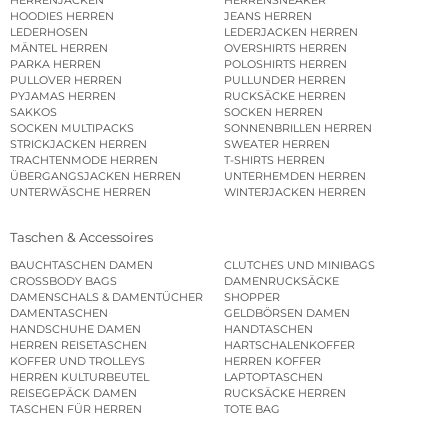
HERRENJACKEN
HERRENSNEAKER
HOODIES HERREN
JEANS HERREN
LEDERHOSEN
LEDERJACKEN HERREN
MÄNTEL HERREN
OVERSHIRTS HERREN
PARKA HERREN
POLOSHIRTS HERREN
PULLOVER HERREN
PULLUNDER HERREN
PYJAMAS HERREN
RUCKSÄCKE HERREN
SAKKOS
SOCKEN HERREN
SOCKEN MULTIPACKS
SONNENBRILLEN HERREN
STRICKJACKEN HERREN
SWEATER HERREN
TRACHTENMODE HERREN
T-SHIRTS HERREN
ÜBERGANGSJACKEN HERREN
UNTERHEMDEN HERREN
UNTERWÄSCHE HERREN
WINTERJACKEN HERREN
Taschen & Accessoires
BAUCHTASCHEN DAMEN
CLUTCHES UND MINIBAGS
CROSSBODY BAGS
DAMENRUCKSÄCKE
DAMENSCHALS & DAMENTÜCHER
SHOPPER
DAMENTASCHEN
GELDBÖRSEN DAMEN
HANDSCHUHE DAMEN
HANDTASCHEN
HERREN REISETASCHEN
HARTSCHALENKOFFER
KOFFER UND TROLLEYS
HERREN KOFFER
HERREN KULTURBEUTEL
LAPTOPTASCHEN
REISEGEPÄCK DAMEN
RUCKSÄCKE HERREN
TASCHEN FÜR HERREN
TOTE BAG