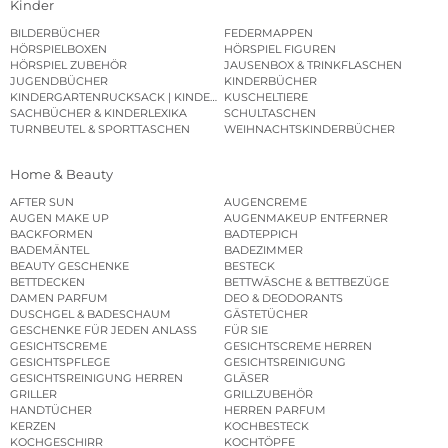
Kinder
BILDERBÜCHER
FEDERMAPPEN
HÖRSPIELBOXEN
HÖRSPIEL FIGUREN
HÖRSPIEL ZUBEHÖR
JAUSENBOX & TRINKFLASCHEN
JUGENDBÜCHER
KINDERBÜCHER
KINDERGARTENRUCKSACK | KINDERGARTENBEUTEL
KUSCHELTIERE
SACHBÜCHER & KINDERLEXIKA
SCHULTASCHEN
TURNBEUTEL & SPORTTASCHEN
WEIHNACHTSKINDERBÜCHER
Home & Beauty
AFTER SUN
AUGENCREME
AUGEN MAKE UP
AUGENMAKEUP ENTFERNER
BACKFORMEN
BADTEPPICH
BADEMÄNTEL
BADEZIMMER
BEAUTY GESCHENKE
BESTECK
BETTDECKEN
BETTWÄSCHE & BETTBEZÜGE
DAMEN PARFUM
DEO & DEODORANTS
DUSCHGEL & BADESCHAUM
GÄSTETÜCHER
GESCHENKE FÜR JEDEN ANLASS
FÜR SIE
GESICHTSCREME
GESICHTSCREME HERREN
GESICHTSPFLEGE
GESICHTSREINIGUNG
GESICHTSREINIGUNG HERREN
GLÄSER
GRILLER
GRILLZUBEHÖR
HANDTÜCHER
HERREN PARFUM
KERZEN
KOCHBESTECK
KOCHGESCHIRR
KOCHTÖPFE