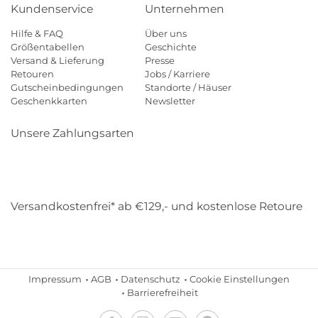
Kundenservice
Unternehmen
Hilfe & FAQ
Über uns
Größentabellen
Geschichte
Versand & Lieferung
Presse
Retouren
Jobs / Karriere
Gutscheinbedingungen
Standorte / Häuser
Geschenkkarten
Newsletter
Unsere Zahlungsarten
Klarna
Mastercard
Visa
Diners
Applepay
Amazon
Payp
Versandkostenfrei* ab €129,- und kostenlose Retoure
DHL
Gebrüder Weiss
Impressum
AGB
Datenschutz
Cookie Einstellungen
Barrierefreiheit