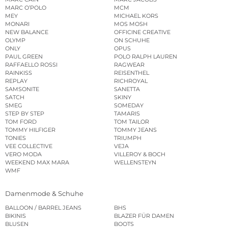
MARC O’POLO
MCM
MEY
MICHAEL KORS
MONARI
MOS MOSH
NEW BALANCE
OFFICINE CREATIVE
OLYMP
ON SCHUHE
ONLY
OPUS
PAUL GREEN
POLO RALPH LAUREN
RAFFAELLO ROSSI
RAGWEAR
RAINKISS
REISENTHEL
REPLAY
RICHROYAL
SAMSONITE
SANETTA
SATCH
SKINY
SMEG
SOMEDAY
STEP BY STEP
TAMARIS
TOM FORD
TOM TAILOR
TOMMY HILFIGER
TOMMY JEANS
TONIES
TRIUMPH
VEE COLLECTIVE
VEJA
VERO MODA
VILLEROY & BOCH
WEEKEND MAX MARA
WELLENSTEYN
WMF
Damenmode & Schuhe
BALLOON / BARREL JEANS
BHS
BIKINIS
BLAZER FÜR DAMEN
BLUSEN
BOOTS