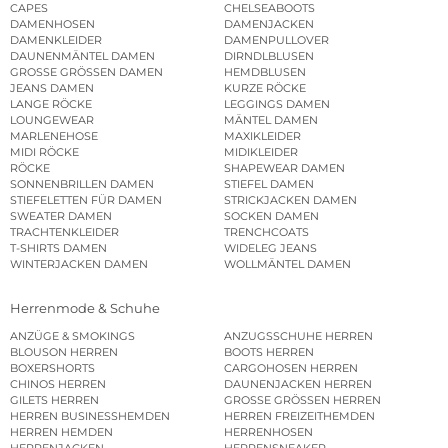
CAPES
CHELSEABOOTS
DAMENHOSEN
DAMENJACKEN
DAMENKLEIDER
DAMENPULLOVER
DAUNENMÄNTEL DAMEN
DIRNDLBLUSEN
GROSSE GRÖSSEN DAMEN
HEMDBLUSEN
JEANS DAMEN
KURZE RÖCKE
LANGE RÖCKE
LEGGINGS DAMEN
LOUNGEWEAR
MÄNTEL DAMEN
MARLENEHOSE
MAXIKLEIDER
MIDI RÖCKE
MIDIKLEIDER
RÖCKE
SHAPEWEAR DAMEN
SONNENBRILLEN DAMEN
STIEFEL DAMEN
STIEFELETTEN FÜR DAMEN
STRICKJACKEN DAMEN
SWEATER DAMEN
SOCKEN DAMEN
TRACHTENKLEIDER
TRENCHCOATS
T-SHIRTS DAMEN
WIDELEG JEANS
WINTERJACKEN DAMEN
WOLLMÄNTEL DAMEN
Herrenmode & Schuhe
ANZÜGE & SMOKINGS
ANZUGSSCHUHE HERREN
BLOUSON HERREN
BOOTS HERREN
BOXERSHORTS
CARGOHOSEN HERREN
CHINOS HERREN
DAUNENJACKEN HERREN
GILETS HERREN
GROSSE GRÖSSEN HERREN
HERREN BUSINESSHEMDEN
HERREN FREIZEITHEMDEN
HERREN HEMDEN
HERRENHOSEN