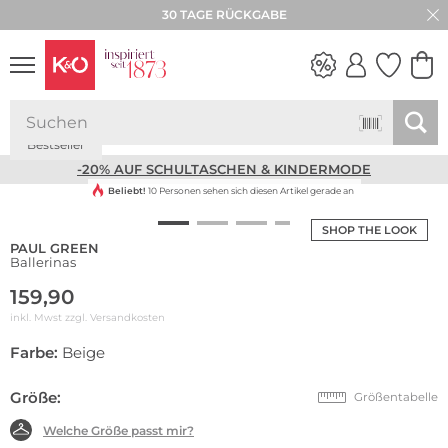
30 TAGE RÜCKGABE
Bestseller
NEW IN
WEDDING
VIBES
-20% AUF SCHULTASCHEN & KINDERMODE
Beliebt!
10 Personen sehen sich diesen Artikel gerade an
SHOP THE LOOK
PAUL GREEN
Ballerinas
159,90
inkl. Mwst zzgl.
Versandkosten
Farbe:
Beige
Größe:
Größentabelle
Welche Größe passt mir?