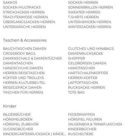
SAKKOS
SOCKEN HERREN
SOCKEN MULTIPACKS
SONNENBRILLEN HERREN
STRICKJACKEN HERREN
SWEATER HERREN
TRACHTENMODE HERREN
T-SHIRTS HERREN
ÜBERGANGSJACKEN HERREN
UNTERHEMDEN HERREN
UNTERWÄSCHE HERREN
WINTERJACKEN HERREN
Taschen & Accessoires
BAUCHTASCHEN DAMEN
CLUTCHES UND MINIBAGS
CROSSBODY BAGS
DAMENRUCKSÄCKE
DAMENSCHALS & DAMENTÜCHER
SHOPPER
DAMENTASCHEN
GELDBÖRSEN DAMEN
HANDSCHUHE DAMEN
HANDTASCHEN
HERREN REISETASCHEN
HARTSCHALENKOFFER
KOFFER UND TROLLEYS
HERREN KOFFER
HERREN KULTURBEUTEL
LAPTOPTASCHEN
REISEGEPÄCK DAMEN
RUCKSÄCKE HERREN
TASCHEN FÜR HERREN
TOTE BAG
Kinder
BILDERBÜCHER
FEDERMAPPEN
HÖRSPIELBOXEN
HÖRSPIEL FIGUREN
HÖRSPIEL ZUBEHÖR
JAUSENBOX & TRINKFLASCHEN
JUGENDBÜCHER
KINDERBÜCHER
KINDERGARTENRUCKSACK | KINDERGARTENBEUTEL
KUSCHELTIERE