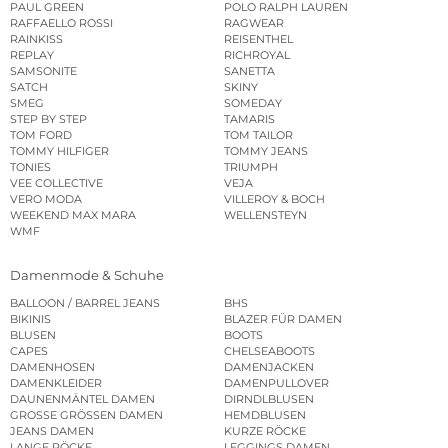
PAUL GREEN
POLO RALPH LAUREN
RAFFAELLO ROSSI
RAGWEAR
RAINKISS
REISENTHEL
REPLAY
RICHROYAL
SAMSONITE
SANETTA
SATCH
SKINY
SMEG
SOMEDAY
STEP BY STEP
TAMARIS
TOM FORD
TOM TAILOR
TOMMY HILFIGER
TOMMY JEANS
TONIES
TRIUMPH
VEE COLLECTIVE
VEJA
VERO MODA
VILLEROY & BOCH
WEEKEND MAX MARA
WELLENSTEYN
WMF
Damenmode & Schuhe
BALLOON / BARREL JEANS
BHS
BIKINIS
BLAZER FÜR DAMEN
BLUSEN
BOOTS
CAPES
CHELSEABOOTS
DAMENHOSEN
DAMENJACKEN
DAMENKLEIDER
DAMENPULLOVER
DAUNENMÄNTEL DAMEN
DIRNDLBLUSEN
GROSSE GRÖSSEN DAMEN
HEMDBLUSEN
JEANS DAMEN
KURZE RÖCKE
LANGE RÖCKE
LEGGINGS DAMEN