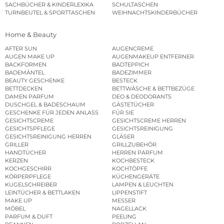
SACHBÜCHER & KINDERLEXIKA
SCHULTASCHEN
TURNBEUTEL & SPORTTASCHEN
WEIHNACHTSKINDERBÜCHER
Home & Beauty
AFTER SUN
AUGENCREME
AUGEN MAKE UP
AUGENMAKEUP ENTFERNER
BACKFORMEN
BADTEPPICH
BADEMÄNTEL
BADEZIMMER
BEAUTY GESCHENKE
BESTECK
BETTDECKEN
BETTWÄSCHE & BETTBEZÜGE
DAMEN PARFUM
DEO & DEODORANTS
DUSCHGEL & BADESCHAUM
GÄSTETÜCHER
GESCHENKE FÜR JEDEN ANLASS
FÜR SIE
GESICHTSCREME
GESICHTSCREME HERREN
GESICHTSPFLEGE
GESICHTSREINIGUNG
GESICHTSREINIGUNG HERREN
GLÄSER
GRILLER
GRILLZUBEHÖR
HANDTÜCHER
HERREN PARFUM
KERZEN
KOCHBESTECK
KOCHGESCHIRR
KOCHTÖPFE
KÖRPERPFLEGE
KÜCHENGERÄTE
KUGELSCHREIBER
LAMPEN & LEUCHTEN
LEINTÜCHER & BETTLAKEN
LIPPENSTIFT
MAKE UP
MESSER
MÖBEL
NAGELLACK
PARFUM & DUFT
PEELING