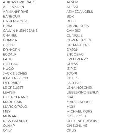
ADIDAS ORIGINALS
AESOP
AFFENZAHN
ALESSI
ARMANI/PRIVÉ
ARMEDANGELS
BARBOUR
BDK
BIRKENSTOCK
BOSS
BRAX
CALVIN KLEIN
CALVIN KLEIN JEANS
CAMBIO
CHANEL
CLINIQUE
COMMA
COPENHAGEN
CREED
DR. MARTENS
DRYKORN
DYSON
ECOALF
ERGOBAG
FALKE
FRED PERRY
GOT BAG
GUESS
HUGO
IZIPIZI
JACK & JONES
JOOP!
KAPTEN & SON
KIEHL’S
LA PRAIRIE
LACOSTE
LE CREUSET
LENA HOSCHEK
LEVI’S®
LIEBESKIND BERLIN
LUISA CERANO
MAC
MARC CAIN
MARC JACOBS
MARC O’POLO
MCM
MEY
MICHAEL KORS
MONARI
MOS MOSH
NEW BALANCE
OFFICINE CREATIVE
OLYMP
ON SCHUHE
ONLY
OPUS