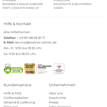
PFANNEN
PORZELLAN
RASIERER & RASUR ZUBEHÖR
RAUMDÜFTE & RAUMSPRAY
TEINT | GESICHTS MAKE UP
VASEN
Hilfe & Kontakt
Alle Hilfethemen
Telefon:
+ 49 811 88 99 81 71
E-Mail:
service@kastner-oehler.de
Mo.–Fr. 9:30 bis 18:30 Uhr
Sa. 9:30 bis 18:00 Uhr
Kundenservice
Unternehmen
Hilfe & FAQ
Über uns
Größentabellen
Geschichte
Versand & Lieferung
Presse
Retouren
Jobs / Karriere