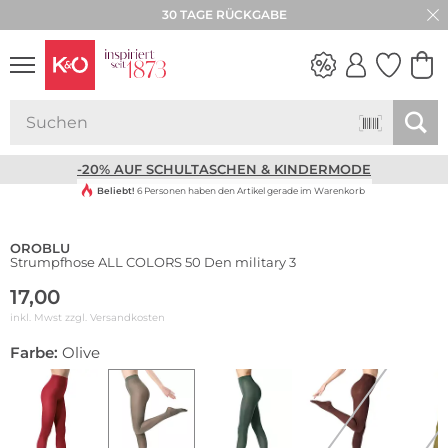
30 TAGE RÜCKGABE
NEW IN
WEDDING
VIBES
-20% AUF SCHULTASCHEN & KINDERMODE
Beliebt!
6 Personen haben den Artikel gerade im Warenkorb
OROBLU
Strumpfhose ALL COLORS 50 Den military 3
17,00
inkl. Mwst zzgl.
Versandkosten
Farbe:
Olive