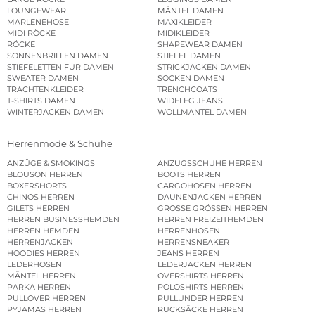
LOUNGEWEAR
MÄNTEL DAMEN
MARLENEHOSE
MAXIKLEIDER
MIDI RÖCKE
MIDIKLEIDER
RÖCKE
SHAPEWEAR DAMEN
SONNENBRILLEN DAMEN
STIEFEL DAMEN
STIEFELETTEN FÜR DAMEN
STRICKJACKEN DAMEN
SWEATER DAMEN
SOCKEN DAMEN
TRACHTENKLEIDER
TRENCHCOATS
T-SHIRTS DAMEN
WIDELEG JEANS
WINTERJACKEN DAMEN
WOLLMÄNTEL DAMEN
Herrenmode & Schuhe
ANZÜGE & SMOKINGS
ANZUGSSCHUHE HERREN
BLOUSON HERREN
BOOTS HERREN
BOXERSHORTS
CARGOHOSEN HERREN
CHINOS HERREN
DAUNENJACKEN HERREN
GILETS HERREN
GROSSE GRÖSSEN HERREN
HERREN BUSINESSHEMDEN
HERREN FREIZEITHEMDEN
HERREN HEMDEN
HERRENHOSEN
HERRENJACKEN
HERRENSNEAKER
HOODIES HERREN
JEANS HERREN
LEDERHOSEN
LEDERJACKEN HERREN
MÄNTEL HERREN
OVERSHIRTS HERREN
PARKA HERREN
POLOSHIRTS HERREN
PULLOVER HERREN
PULLUNDER HERREN
PYJAMAS HERREN
RUCKSÄCKE HERREN