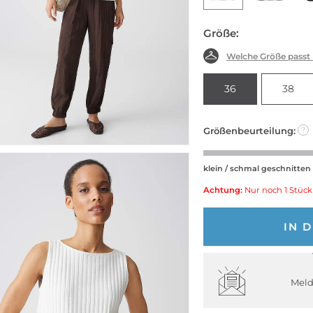
Größe:
Welche Größe passt
36
38
Größenbeurteilung:
?
klein / schmal geschnitten
Achtung:
Nur noch 1 Stück
IN 
Meld