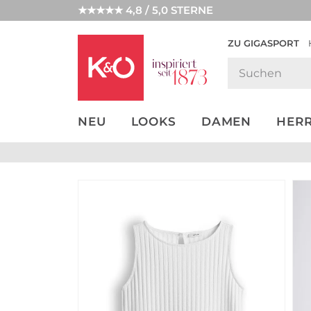
★★★★★ 4,8 / 5,0 STERNE
ZU GIGASPORT
GET THE
NEW IN
WEDDING
LOOK
VIBES
NEU
LOOKS
DAMEN
HER