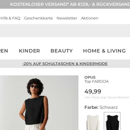
KOSTENLOSER VERSAND* AB €129,- & RÜCKVERSAN
Hilfe & FAQ
Geschenkkarte
Newsletter
Aktionen
REN
KINDER
BEAUTY
HOME & LIVING
-20% AUF SCHULTASCHEN & KINDERMODE
OPUS
Top FARDOA
49,99
inkl. Mwst zzgl.
Versandkosten
Farbe:
Schwarz