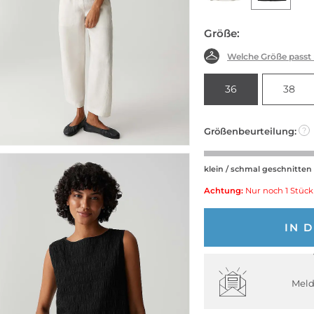
Größe:
Welche Größe passt
36
38
Größenbeurteilung:
?
klein / schmal geschnitten
Achtung:
Nur noch 1 Stück
IN 
Meld