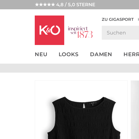
★★★★★ 4,8 / 5,0 STERNE
ZU GIGASPORT
GET THE
NEW IN
WEDDING
LOOK
VIBES
NEU
LOOKS
DAMEN
HER