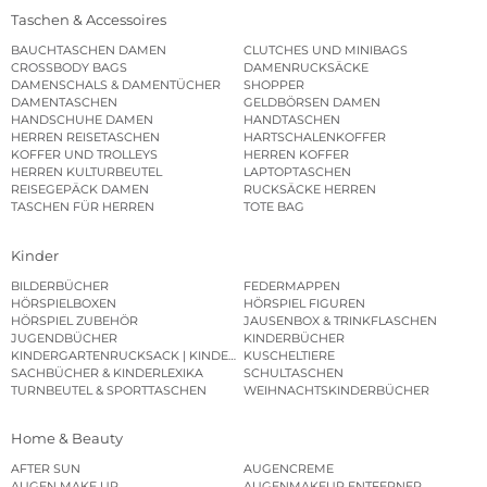
Taschen & Accessoires
BAUCHTASCHEN DAMEN
CLUTCHES UND MINIBAGS
CROSSBODY BAGS
DAMENRUCKSÄCKE
DAMENSCHALS & DAMENTÜCHER
SHOPPER
DAMENTASCHEN
GELDBÖRSEN DAMEN
HANDSCHUHE DAMEN
HANDTASCHEN
HERREN REISETASCHEN
HARTSCHALENKOFFER
KOFFER UND TROLLEYS
HERREN KOFFER
HERREN KULTURBEUTEL
LAPTOPTASCHEN
REISEGEPÄCK DAMEN
RUCKSÄCKE HERREN
TASCHEN FÜR HERREN
TOTE BAG
Kinder
BILDERBÜCHER
FEDERMAPPEN
HÖRSPIELBOXEN
HÖRSPIEL FIGUREN
HÖRSPIEL ZUBEHÖR
JAUSENBOX & TRINKFLASCHEN
JUGENDBÜCHER
KINDERBÜCHER
KINDERGARTENRUCKSACK | KINDERGARTENBEUTEL
KUSCHELTIERE
SACHBÜCHER & KINDERLEXIKA
SCHULTASCHEN
TURNBEUTEL & SPORTTASCHEN
WEIHNACHTSKINDERBÜCHER
Home & Beauty
AFTER SUN
AUGENCREME
AUGEN MAKE UP
AUGENMAKEUP ENTFERNER