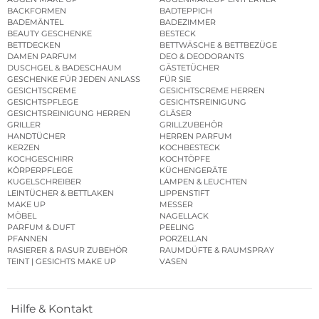
BACKFORMEN
BADTEPPICH
BADEMÄNTEL
BADEZIMMER
BEAUTY GESCHENKE
BESTECK
BETTDECKEN
BETTWÄSCHE & BETTBEZÜGE
DAMEN PARFUM
DEO & DEODORANTS
DUSCHGEL & BADESCHAUM
GÄSTETÜCHER
GESCHENKE FÜR JEDEN ANLASS
FÜR SIE
GESICHTSCREME
GESICHTSCREME HERREN
GESICHTSPFLEGE
GESICHTSREINIGUNG
GESICHTSREINIGUNG HERREN
GLÄSER
GRILLER
GRILLZUBEHÖR
HANDTÜCHER
HERREN PARFUM
KERZEN
KOCHBESTECK
KOCHGESCHIRR
KOCHTÖPFE
KÖRPERPFLEGE
KÜCHENGERÄTE
KUGELSCHREIBER
LAMPEN & LEUCHTEN
LEINTÜCHER & BETTLAKEN
LIPPENSTIFT
MAKE UP
MESSER
MÖBEL
NAGELLACK
PARFUM & DUFT
PEELING
PFANNEN
PORZELLAN
RASIERER & RASUR ZUBEHÖR
RAUMDÜFTE & RAUMSPRAY
TEINT | GESICHTS MAKE UP
VASEN
Hilfe & Kontakt