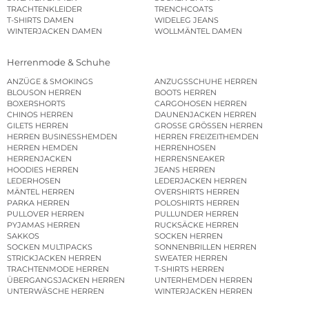
TRACHTENKLEIDER
TRENCHCOATS
T-SHIRTS DAMEN
WIDELEG JEANS
WINTERJACKEN DAMEN
WOLLMÄNTEL DAMEN
Herrenmode & Schuhe
ANZÜGE & SMOKINGS
ANZUGSSCHUHE HERREN
BLOUSON HERREN
BOOTS HERREN
BOXERSHORTS
CARGOHOSEN HERREN
CHINOS HERREN
DAUNENJACKEN HERREN
GILETS HERREN
GROSSE GRÖSSEN HERREN
HERREN BUSINESSHEMDEN
HERREN FREIZEITHEMDEN
HERREN HEMDEN
HERRENHOSEN
HERRENJACKEN
HERRENSNEAKER
HOODIES HERREN
JEANS HERREN
LEDERHOSEN
LEDERJACKEN HERREN
MÄNTEL HERREN
OVERSHIRTS HERREN
PARKA HERREN
POLOSHIRTS HERREN
PULLOVER HERREN
PULLUNDER HERREN
PYJAMAS HERREN
RUCKSÄCKE HERREN
SAKKOS
SOCKEN HERREN
SOCKEN MULTIPACKS
SONNENBRILLEN HERREN
STRICKJACKEN HERREN
SWEATER HERREN
TRACHTENMODE HERREN
T-SHIRTS HERREN
ÜBERGANGSJACKEN HERREN
UNTERHEMDEN HERREN
UNTERWÄSCHE HERREN
WINTERJACKEN HERREN