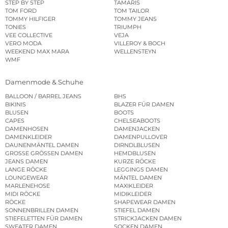
STEP BY STEP
TAMARIS
TOM FORD
TOM TAILOR
TOMMY HILFIGER
TOMMY JEANS
TONIES
TRIUMPH
VEE COLLECTIVE
VEJA
VERO MODA
VILLEROY & BOCH
WEEKEND MAX MARA
WELLENSTEYN
WMF
Damenmode & Schuhe
BALLOON / BARREL JEANS
BHS
BIKINIS
BLAZER FÜR DAMEN
BLUSEN
BOOTS
CAPES
CHELSEABOOTS
DAMENHOSEN
DAMENJACKEN
DAMENKLEIDER
DAMENPULLOVER
DAUNENMÄNTEL DAMEN
DIRNDLBLUSEN
GROSSE GRÖSSEN DAMEN
HEMDBLUSEN
JEANS DAMEN
KURZE RÖCKE
LANGE RÖCKE
LEGGINGS DAMEN
LOUNGEWEAR
MÄNTEL DAMEN
MARLENEHOSE
MAXIKLEIDER
MIDI RÖCKE
MIDIKLEIDER
RÖCKE
SHAPEWEAR DAMEN
SONNENBRILLEN DAMEN
STIEFEL DAMEN
STIEFELETTEN FÜR DAMEN
STRICKJACKEN DAMEN
SWEATER DAMEN
SOCKEN DAMEN