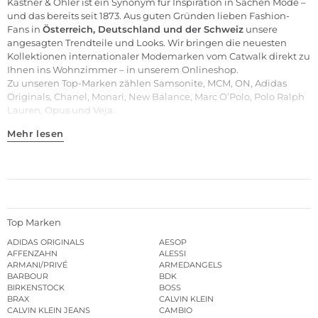
Kastner & Öhler ist ein Synonym für Inspiration in Sachen Mode –
und das bereits seit 1873. Aus guten Gründen lieben Fashion-
Fans in
Österreich, Deutschland und der Schweiz
unsere
angesagten Trendteile und
Looks
. Wir bringen die neuesten
Kollektionen internationaler Modemarken vom Catwalk direkt zu
Ihnen ins Wohnzimmer – in unserem Onlineshop.
Zu unseren
Top-Marken
zählen
Samsonite
,
MCM
,
ON
,
Adidas
Originals
,
Chanel
,
Monari
,
New Balance
,
Marc O’Polo
,
Polo Ralph
Lauren
,
Opus
und
Veja
.
Mehr lesen
Top Marken
ADIDAS ORIGINALS
AESOP
AFFENZAHN
ALESSI
ARMANI/PRIVÉ
ARMEDANGELS
BARBOUR
BDK
BIRKENSTOCK
BOSS
BRAX
CALVIN KLEIN
CALVIN KLEIN JEANS
CAMBIO