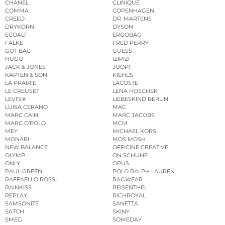
CHANEL
CLINIQUE
COMMA
COPENHAGEN
CREED
DR. MARTENS
DRYKORN
DYSON
ECOALF
ERGOBAG
FALKE
FRED PERRY
GOT BAG
GUESS
HUGO
IZIPIZI
JACK & JONES
JOOP!
KAPTEN & SON
KIEHL’S
LA PRAIRIE
LACOSTE
LE CREUSET
LENA HOSCHEK
LEVI’S®
LIEBESKIND BERLIN
LUISA CERANO
MAC
MARC CAIN
MARC JACOBS
MARC O’POLO
MCM
MEY
MICHAEL KORS
MONARI
MOS MOSH
NEW BALANCE
OFFICINE CREATIVE
OLYMP
ON SCHUHE
ONLY
OPUS
PAUL GREEN
POLO RALPH LAUREN
RAFFAELLO ROSSI
RAGWEAR
RAINKISS
REISENTHEL
REPLAY
RICHROYAL
SAMSONITE
SANETTA
SATCH
SKINY
SMEG
SOMEDAY