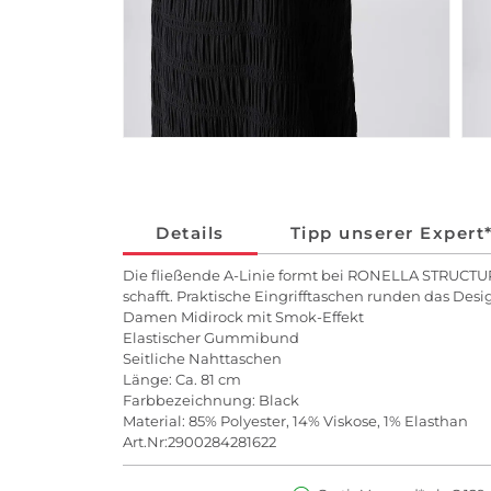
Details
Tipp unserer Expert
Die fließende A-Linie formt bei RONELLA STRUCTURE
schafft. Praktische Eingrifftaschen runden das Des
Damen Midirock mit Smok-Effekt
Elastischer Gummibund
Seitliche Nahttaschen
Länge: Ca. 81 cm
Farbbezeichnung: Black
Material: 85% Polyester, 14% Viskose, 1% Elasthan
Art.Nr:2900284281622