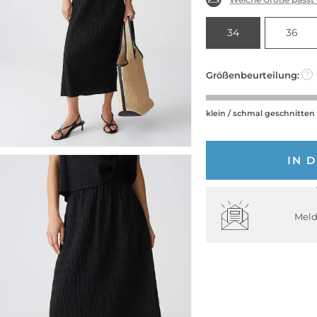
34
36
Größenbeurteilung:
?
klein / schmal geschnitten
IN 
Meld