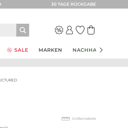
D
30 TAGE RÜCKGABE
SALE
MARKEN
NACHHALTIGKEIT
RUCTURED
Größentabelle
 mir?