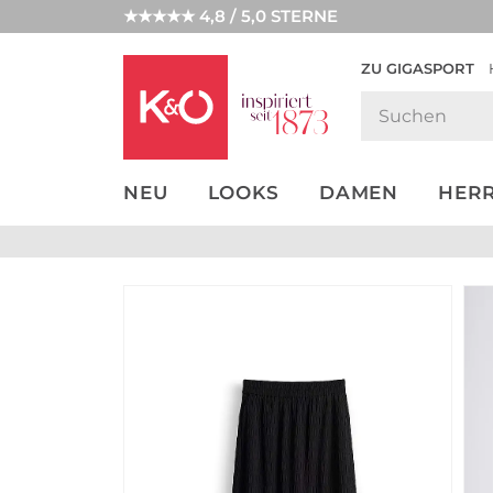
★★★★★ 4,8 / 5,0 STERNE
ZU GIGASPORT
GET THE
NEW IN
WEDDING
LOOK
VIBES
NEU
LOOKS
DAMEN
HER