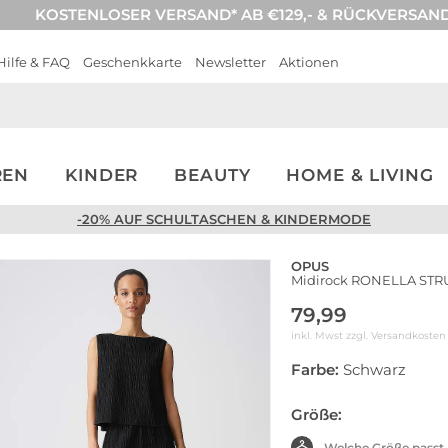
KOSTENLOSER VERSAND* AB €129,- & RÜCKVERSAN
Hilfe & FAQ
Geschenkkarte
Newsletter
Aktionen
REN
KINDER
BEAUTY
HOME & LIVING
-20% AUF SCHULTASCHEN & KINDERMODE
OPUS
Midirock RONELLA ST
79,99
inkl. Mwst zzgl.
Versandkosten
Farbe:
Schwarz
Größe:
Welche Größe passt