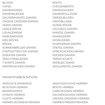
BLUSEN
BOOTS
CAPES
CHELSEABOOTS
DAMENHOSEN
DAMENJACKEN
DAMENKLEIDER
DAMENPULLOVER
DAUNENMÄNTEL DAMEN
DIRNDLBLUSEN
GROSSE GRÖSSEN DAMEN
HEMDBLUSEN
JEANS DAMEN
KURZE RÖCKE
LANGE RÖCKE
LEGGINGS DAMEN
LOUNGEWEAR
MÄNTEL DAMEN
MARLENEHOSE
MAXIKLEIDER
MIDI RÖCKE
MIDIKLEIDER
RÖCKE
SHAPEWEAR DAMEN
SONNENBRILLEN DAMEN
STIEFEL DAMEN
STIEFELETTEN FÜR DAMEN
STRICKJACKEN DAMEN
SWEATER DAMEN
SOCKEN DAMEN
TRACHTENKLEIDER
TRENCHCOATS
T-SHIRTS DAMEN
WIDELEG JEANS
WINTERJACKEN DAMEN
WOLLMÄNTEL DAMEN
Herrenmode & Schuhe
ANZÜGE & SMOKINGS
ANZUGSSCHUHE HERREN
BLOUSON HERREN
BOOTS HERREN
BOXERSHORTS
CARGOHOSEN HERREN
CHINOS HERREN
DAUNENJACKEN HERREN
GILETS HERREN
GROSSE GRÖSSEN HERREN
HERREN BUSINESSHEMDEN
HERREN FREIZEITHEMDEN