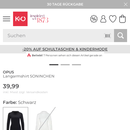
30 TAGE RÜCKGABE
NEW IN
WEDDING
VIBES
-20% AUF SCHULTASCHEN & KINDERMODE
Beliebt!
7 Personen sehen sich diesen Artikel gerade an
OPUS
Langarmshirt SONINCHEN
39,99
inkl. Mwst zzgl.
Versandkosten
Farbe:
Schwarz