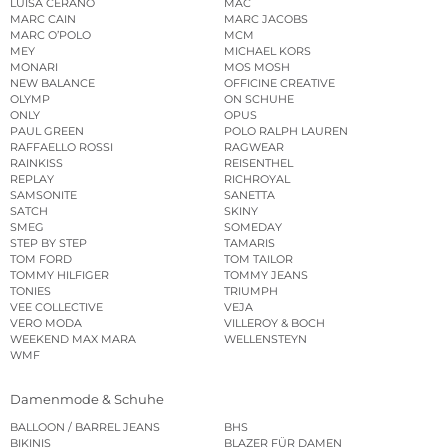
LUISA CERANO
MAC
MARC CAIN
MARC JACOBS
MARC O’POLO
MCM
MEY
MICHAEL KORS
MONARI
MOS MOSH
NEW BALANCE
OFFICINE CREATIVE
OLYMP
ON SCHUHE
ONLY
OPUS
PAUL GREEN
POLO RALPH LAUREN
RAFFAELLO ROSSI
RAGWEAR
RAINKISS
REISENTHEL
REPLAY
RICHROYAL
SAMSONITE
SANETTA
SATCH
SKINY
SMEG
SOMEDAY
STEP BY STEP
TAMARIS
TOM FORD
TOM TAILOR
TOMMY HILFIGER
TOMMY JEANS
TONIES
TRIUMPH
VEE COLLECTIVE
VEJA
VERO MODA
VILLEROY & BOCH
WEEKEND MAX MARA
WELLENSTEYN
WMF
Damenmode & Schuhe
BALLOON / BARREL JEANS
BHS
BIKINIS
BLAZER FÜR DAMEN