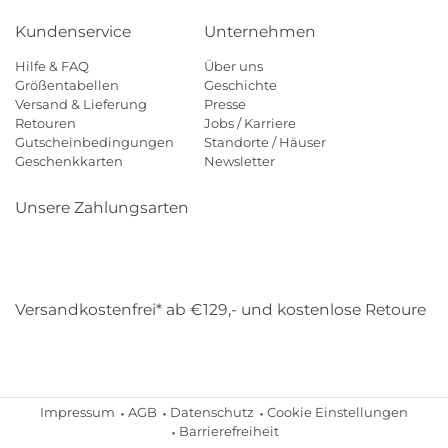
Kundenservice
Unternehmen
Hilfe & FAQ
Über uns
Größentabellen
Geschichte
Versand & Lieferung
Presse
Retouren
Jobs / Karriere
Gutscheinbedingungen
Standorte / Häuser
Geschenkkarten
Newsletter
Unsere Zahlungsarten
Klarna
Mastercard
Visa
Diners
Applepay
Amazon
Payp
Versandkostenfrei* ab €129,- und kostenlose Retoure
DHL
Gebrüder Weiss
Impressum
AGB
Datenschutz
Cookie Einstellungen
Barrierefreiheit