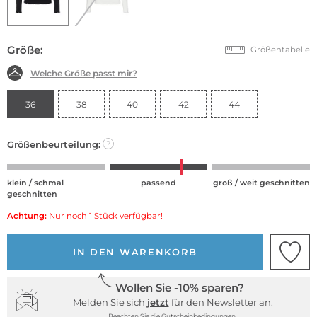
Größe:
Größentabelle
Welche Größe passt mir?
36
38
40
42
44
Größenbeurteilung:
?
klein / schmal
passend
groß / weit geschnitten
geschnitten
Achtung:
Nur noch 1 Stück verfügbar!
IN DEN WARENKORB
Wollen Sie -10% sparen?
Melden Sie sich
jetzt
für den Newsletter an.
Beachten Sie die Gutscheinbedingungen.