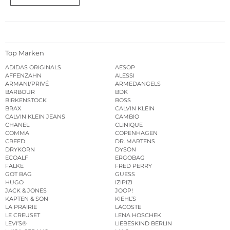
Top Marken
ADIDAS ORIGINALS
AESOP
AFFENZAHN
ALESSI
ARMANI/PRIVÉ
ARMEDANGELS
BARBOUR
BDK
BIRKENSTOCK
BOSS
BRAX
CALVIN KLEIN
CALVIN KLEIN JEANS
CAMBIO
CHANEL
CLINIQUE
COMMA
COPENHAGEN
CREED
DR. MARTENS
DRYKORN
DYSON
ECOALF
ERGOBAG
FALKE
FRED PERRY
GOT BAG
GUESS
HUGO
IZIPIZI
JACK & JONES
JOOP!
KAPTEN & SON
KIEHL’S
LA PRAIRIE
LACOSTE
LE CREUSET
LENA HOSCHEK
LEVI’S®
LIEBESKIND BERLIN