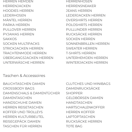
HERREN HEMDEN
HERRENHOSEN
HERRENJACKEN
HERRENSNEAKER
HOODIES HERREN
JEANS HERREN
LEDERHOSEN
LEDERJACKEN HERREN
MÄNTEL HERREN
OVERSHIRTS HERREN
PARKA HERREN
POLOSHIRTS HERREN
PULLOVER HERREN
PULLUNDER HERREN
PYJAMAS HERREN
RUCKSÄCKE HERREN
SAKKOS
SOCKEN HERREN
SOCKEN MULTIPACKS
SONNENBRILLEN HERREN
STRICKJACKEN HERREN
SWEATER HERREN
TRACHTENMODE HERREN
T-SHIRTS HERREN
ÜBERGANGSJACKEN HERREN
UNTERHEMDEN HERREN
UNTERWÄSCHE HERREN
WINTERJACKEN HERREN
Taschen & Accessoires
BAUCHTASCHEN DAMEN
CLUTCHES UND MINIBAGS
CROSSBODY BAGS
DAMENRUCKSÄCKE
DAMENSCHALS & DAMENTÜCHER
SHOPPER
DAMENTASCHEN
GELDBÖRSEN DAMEN
HANDSCHUHE DAMEN
HANDTASCHEN
HERREN REISETASCHEN
HARTSCHALENKOFFER
KOFFER UND TROLLEYS
HERREN KOFFER
HERREN KULTURBEUTEL
LAPTOPTASCHEN
REISEGEPÄCK DAMEN
RUCKSÄCKE HERREN
TASCHEN FÜR HERREN
TOTE BAG