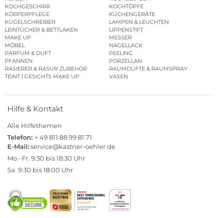
KOCHGESCHIRR
KOCHTÖPFE
KÖRPERPFLEGE
KÜCHENGERÄTE
KUGELSCHREIBER
LAMPEN & LEUCHTEN
LEINTÜCHER & BETTLAKEN
LIPPENSTIFT
MAKE UP
MESSER
MÖBEL
NAGELLACK
PARFUM & DUFT
PEELING
PFANNEN
PORZELLAN
RASIERER & RASUR ZUBEHÖR
RAUMDÜFTE & RAUMSPRAY
TEINT | GESICHTS MAKE UP
VASEN
Hilfe & Kontakt
Alle Hilfethemen
Telefon:
+ 49 811 88 99 81 71
E-Mail:
service@kastner-oehler.de
Mo.–Fr. 9:30 bis 18:30 Uhr
Sa. 9:30 bis 18:00 Uhr