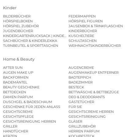
Kinder
BILDERBÜCHER
FEDERMAPPEN
HÖRSPIELBOXEN
HÖRSPIEL FIGUREN
HÖRSPIEL ZUBEHÖR
JAUSENBOX & TRINKFLASCHEN
JUGENDBÜCHER
KINDERBÜCHER
KINDERGARTENRUCKSACK | KINDERGARTENBEUTEL
KUSCHELTIERE
SACHBÜCHER & KINDERLEXIKA
SCHULTASCHEN
TURNBEUTEL & SPORTTASCHEN
WEIHNACHTSKINDERBÜCHER
Home & Beauty
AFTER SUN
AUGENCREME
AUGEN MAKE UP
AUGENMAKEUP ENTFERNER
BACKFORMEN
BADTEPPICH
BADEMÄNTEL
BADEZIMMER
BEAUTY GESCHENKE
BESTECK
BETTDECKEN
BETTWÄSCHE & BETTBEZÜGE
DAMEN PARFUM
DEO & DEODORANTS
DUSCHGEL & BADESCHAUM
GÄSTETÜCHER
GESCHENKE FÜR JEDEN ANLASS
FÜR SIE
GESICHTSCREME
GESICHTSCREME HERREN
GESICHTSPFLEGE
GESICHTSREINIGUNG
GESICHTSREINIGUNG HERREN
GLÄSER
GRILLER
GRILLZUBEHÖR
HANDTÜCHER
HERREN PARFUM
KERZEN
KOCHBESTECK