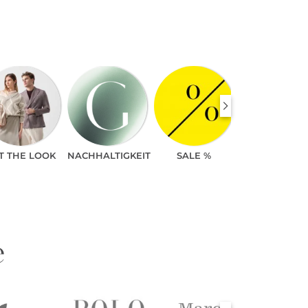
T THE LOOK
NACHHALTIGKEIT
SALE %
e