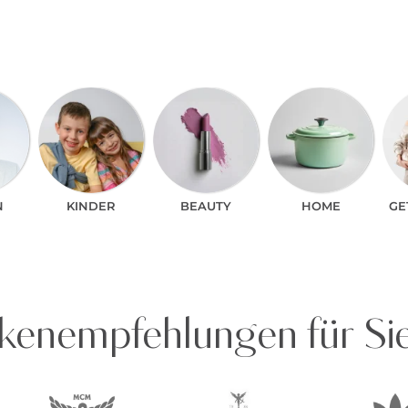
N
KINDER
BEAUTY
HOME
GE
enempfehlungen für Si