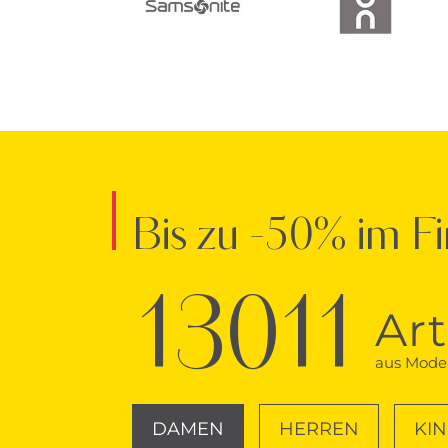
Bis zu -50% im Fi
13011
Art
aus Mode 
DAMEN
HERREN
KI