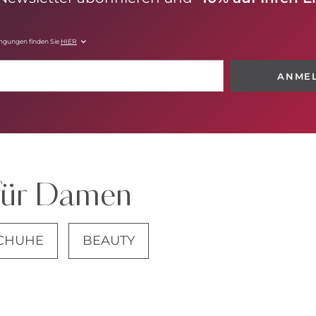
ingungen finden Sie
HIER
ANME
für Damen
CHUHE
BEAUTY
JEANS