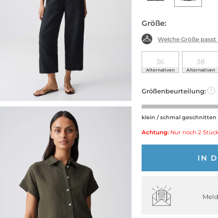
Größe:
Welche Größe passt
36
38
Alternativen
Alternativen
Größenbeurteilung:
?
klein / schmal geschnitten
Achtung:
Nur noch 2 Stück
IN 
Meld