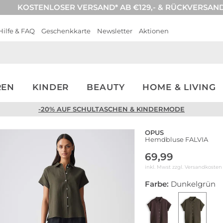
KOSTENLOSER VERSAND* AB €129,- & RÜCKVERSAN
Hilfe & FAQ
Geschenkkarte
Newsletter
Aktionen
REN
KINDER
BEAUTY
HOME & LIVING
-20% AUF SCHULTASCHEN & KINDERMODE
OPUS
Hemdbluse FALVIA
69,99
inkl. Mwst zzgl.
Versandkosten
Farbe:
Dunkelgrün