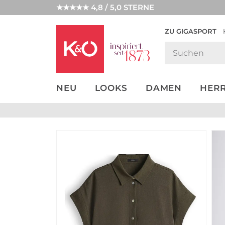
★★★★★ 4,8 / 5,0 STERNE
ZU GIGASPORT
GET THE
NEW IN
WEDDING
LOOK
VIBES
NEU
LOOKS
DAMEN
HER