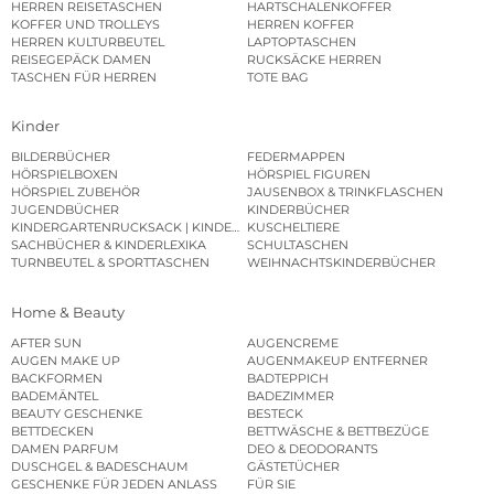
HERREN REISETASCHEN
HARTSCHALENKOFFER
KOFFER UND TROLLEYS
HERREN KOFFER
HERREN KULTURBEUTEL
LAPTOPTASCHEN
REISEGEPÄCK DAMEN
RUCKSÄCKE HERREN
TASCHEN FÜR HERREN
TOTE BAG
Kinder
BILDERBÜCHER
FEDERMAPPEN
HÖRSPIELBOXEN
HÖRSPIEL FIGUREN
HÖRSPIEL ZUBEHÖR
JAUSENBOX & TRINKFLASCHEN
JUGENDBÜCHER
KINDERBÜCHER
KINDERGARTENRUCKSACK | KINDERGARTENBEUTEL
KUSCHELTIERE
SACHBÜCHER & KINDERLEXIKA
SCHULTASCHEN
TURNBEUTEL & SPORTTASCHEN
WEIHNACHTSKINDERBÜCHER
Home & Beauty
AFTER SUN
AUGENCREME
AUGEN MAKE UP
AUGENMAKEUP ENTFERNER
BACKFORMEN
BADTEPPICH
BADEMÄNTEL
BADEZIMMER
BEAUTY GESCHENKE
BESTECK
BETTDECKEN
BETTWÄSCHE & BETTBEZÜGE
DAMEN PARFUM
DEO & DEODORANTS
DUSCHGEL & BADESCHAUM
GÄSTETÜCHER
GESCHENKE FÜR JEDEN ANLASS
FÜR SIE