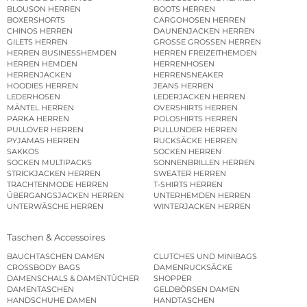
BLOUSON HERREN
BOOTS HERREN
BOXERSHORTS
CARGOHOSEN HERREN
CHINOS HERREN
DAUNENJACKEN HERREN
GILETS HERREN
GROSSE GRÖSSEN HERREN
HERREN BUSINESSHEMDEN
HERREN FREIZEITHEMDEN
HERREN HEMDEN
HERRENHOSEN
HERRENJACKEN
HERRENSNEAKER
HOODIES HERREN
JEANS HERREN
LEDERHOSEN
LEDERJACKEN HERREN
MÄNTEL HERREN
OVERSHIRTS HERREN
PARKA HERREN
POLOSHIRTS HERREN
PULLOVER HERREN
PULLUNDER HERREN
PYJAMAS HERREN
RUCKSÄCKE HERREN
SAKKOS
SOCKEN HERREN
SOCKEN MULTIPACKS
SONNENBRILLEN HERREN
STRICKJACKEN HERREN
SWEATER HERREN
TRACHTENMODE HERREN
T-SHIRTS HERREN
ÜBERGANGSJACKEN HERREN
UNTERHEMDEN HERREN
UNTERWÄSCHE HERREN
WINTERJACKEN HERREN
Taschen & Accessoires
BAUCHTASCHEN DAMEN
CLUTCHES UND MINIBAGS
CROSSBODY BAGS
DAMENRUCKSÄCKE
DAMENSCHALS & DAMENTÜCHER
SHOPPER
DAMENTASCHEN
GELDBÖRSEN DAMEN
HANDSCHUHE DAMEN
HANDTASCHEN