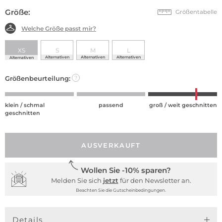
Größe:
Größentabelle
Welche Größe passt mir?
XS
S
M
L
Alternativen
Alternativen
Alternativen
Alternativen
Größenbeurteilung:
?
klein / schmal
passend
groß / weit geschnitten
geschnitten
AUSVERKAUFT
Wollen Sie -10% sparen?
Melden Sie sich
jetzt
für den Newsletter an.
Beachten Sie die Gutscheinbedingungen.
Details