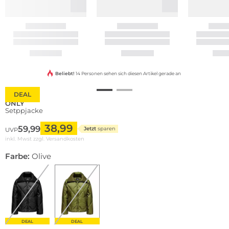
Beliebt!
14 Personen sehen sich diesen Artikel gerade an
DEAL
ONLY
Setppjacke
38,99
59,99
Jetzt
sparen
UVP
inkl. Mwst zzgl.
Versandkosten
Farbe:
Olive
DEAL
DEAL