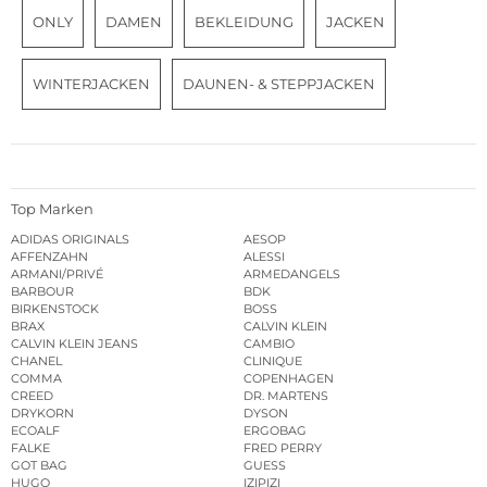
ONLY
DAMEN
BEKLEIDUNG
JACKEN
WINTERJACKEN
DAUNEN- & STEPPJACKEN
Top Marken
ADIDAS ORIGINALS
AESOP
AFFENZAHN
ALESSI
ARMANI/PRIVÉ
ARMEDANGELS
BARBOUR
BDK
BIRKENSTOCK
BOSS
BRAX
CALVIN KLEIN
CALVIN KLEIN JEANS
CAMBIO
CHANEL
CLINIQUE
COMMA
COPENHAGEN
CREED
DR. MARTENS
DRYKORN
DYSON
ECOALF
ERGOBAG
FALKE
FRED PERRY
GOT BAG
GUESS
HUGO
IZIPIZI