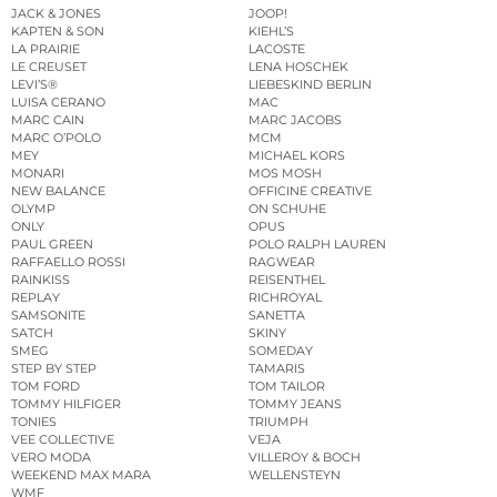
JACK & JONES
JOOP!
KAPTEN & SON
KIEHL’S
LA PRAIRIE
LACOSTE
LE CREUSET
LENA HOSCHEK
LEVI’S®
LIEBESKIND BERLIN
LUISA CERANO
MAC
MARC CAIN
MARC JACOBS
MARC O’POLO
MCM
MEY
MICHAEL KORS
MONARI
MOS MOSH
NEW BALANCE
OFFICINE CREATIVE
OLYMP
ON SCHUHE
ONLY
OPUS
PAUL GREEN
POLO RALPH LAUREN
RAFFAELLO ROSSI
RAGWEAR
RAINKISS
REISENTHEL
REPLAY
RICHROYAL
SAMSONITE
SANETTA
SATCH
SKINY
SMEG
SOMEDAY
STEP BY STEP
TAMARIS
TOM FORD
TOM TAILOR
TOMMY HILFIGER
TOMMY JEANS
TONIES
TRIUMPH
VEE COLLECTIVE
VEJA
VERO MODA
VILLEROY & BOCH
WEEKEND MAX MARA
WELLENSTEYN
WMF