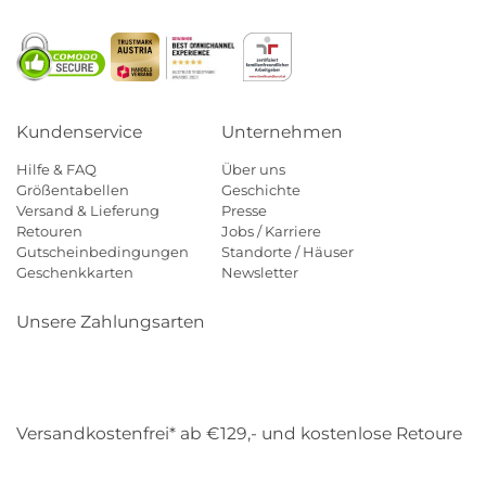
Kundenservice
Unternehmen
Hilfe & FAQ
Über uns
Größentabellen
Geschichte
Versand & Lieferung
Presse
Retouren
Jobs / Karriere
Gutscheinbedingungen
Standorte / Häuser
Geschenkkarten
Newsletter
Unsere Zahlungsarten
Klarna
Mastercard
Visa
Diners
Applepay
Amazon
Payp
Versandkostenfrei* ab €129,- und kostenlose Retoure
DHL
Gebrüder Weiss