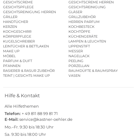
GESICHTSCREME
GESICHTSCREME HERREN
GESICHTSPFLEGE
GESICHTSREINIGUNG
GESICHTSREINIGUNG HERREN
GLÄSER
GRILLER
GRILLZUBEHÖR
HANDTÜCHER
HERREN PARFUM
KERZEN
KOCHBESTECK
KOCHGESCHIRR
KOCHTÖPFE
KÖRPERPFLEGE
KÜCHENGERÄTE
KUGELSCHREIBER
LAMPEN & LEUCHTEN
LEINTÜCHER & BETTLAKEN
LIPPENSTIFT
MAKE UP
MESSER
MÖBEL
NAGELLACK
PARFUM & DUFT
PEELING
PFANNEN
PORZELLAN
RASIERER & RASUR ZUBEHÖR
RAUMDÜFTE & RAUMSPRAY
TEINT | GESICHTS MAKE UP
VASEN
Hilfe & Kontakt
Alle Hilfethemen
Telefon:
+ 49 811 88 99 81 71
E-Mail:
service@kastner-oehler.de
Mo.–Fr. 9:30 bis 18:30 Uhr
Sa. 9:30 bis 18:00 Uhr