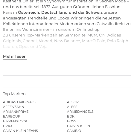
Kastner & Öhler ist ein Synonym für Inspiration in Sachen Mode –
und das bereits seit 1873. Aus guten Gründen lieben Fashion-
Fans in
Österreich, Deutschland und der Schweiz
unsere
angesagten Trendteile und
Looks
. Wir bringen die neuesten
Kollektionen internationaler Modemarken vom Catwalk direkt zu
Ihnen ins Wohnzimmer – in unserem Onlineshop.
Zu unseren
Top-Marken
zählen
Samsonite
,
MCM
,
ON
,
Adidas
Originals
,
Chanel
,
Monari
,
New Balance
,
Marc O’Polo
,
Polo Ralph
Lauren
,
Opus
und
Veja
.
Mehr lesen
Top Marken
ADIDAS ORIGINALS
AESOP
AFFENZAHN
ALESSI
ARMANI/PRIVÉ
ARMEDANGELS
BARBOUR
BDK
BIRKENSTOCK
BOSS
BRAX
CALVIN KLEIN
CALVIN KLEIN JEANS
CAMBIO