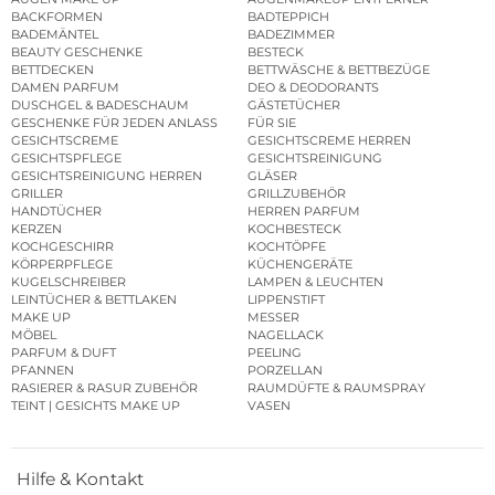
BACKFORMEN
BADTEPPICH
BADEMÄNTEL
BADEZIMMER
BEAUTY GESCHENKE
BESTECK
BETTDECKEN
BETTWÄSCHE & BETTBEZÜGE
DAMEN PARFUM
DEO & DEODORANTS
DUSCHGEL & BADESCHAUM
GÄSTETÜCHER
GESCHENKE FÜR JEDEN ANLASS
FÜR SIE
GESICHTSCREME
GESICHTSCREME HERREN
GESICHTSPFLEGE
GESICHTSREINIGUNG
GESICHTSREINIGUNG HERREN
GLÄSER
GRILLER
GRILLZUBEHÖR
HANDTÜCHER
HERREN PARFUM
KERZEN
KOCHBESTECK
KOCHGESCHIRR
KOCHTÖPFE
KÖRPERPFLEGE
KÜCHENGERÄTE
KUGELSCHREIBER
LAMPEN & LEUCHTEN
LEINTÜCHER & BETTLAKEN
LIPPENSTIFT
MAKE UP
MESSER
MÖBEL
NAGELLACK
PARFUM & DUFT
PEELING
PFANNEN
PORZELLAN
RASIERER & RASUR ZUBEHÖR
RAUMDÜFTE & RAUMSPRAY
TEINT | GESICHTS MAKE UP
VASEN
Hilfe & Kontakt