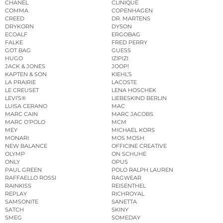
CHANEL
CLINIQUE
COMMA
COPENHAGEN
CREED
DR. MARTENS
DRYKORN
DYSON
ECOALF
ERGOBAG
FALKE
FRED PERRY
GOT BAG
GUESS
HUGO
IZIPIZI
JACK & JONES
JOOP!
KAPTEN & SON
KIEHL’S
LA PRAIRIE
LACOSTE
LE CREUSET
LENA HOSCHEK
LEVI’S®
LIEBESKIND BERLIN
LUISA CERANO
MAC
MARC CAIN
MARC JACOBS
MARC O’POLO
MCM
MEY
MICHAEL KORS
MONARI
MOS MOSH
NEW BALANCE
OFFICINE CREATIVE
OLYMP
ON SCHUHE
ONLY
OPUS
PAUL GREEN
POLO RALPH LAUREN
RAFFAELLO ROSSI
RAGWEAR
RAINKISS
REISENTHEL
REPLAY
RICHROYAL
SAMSONITE
SANETTA
SATCH
SKINY
SMEG
SOMEDAY