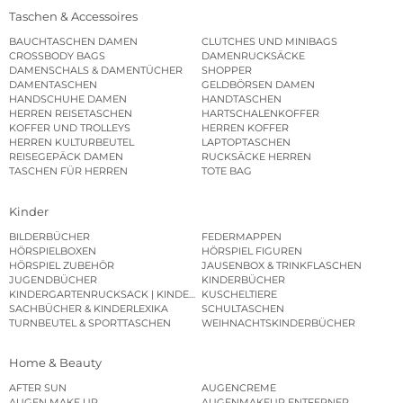
Taschen & Accessoires
BAUCHTASCHEN DAMEN
CLUTCHES UND MINIBAGS
CROSSBODY BAGS
DAMENRUCKSÄCKE
DAMENSCHALS & DAMENTÜCHER
SHOPPER
DAMENTASCHEN
GELDBÖRSEN DAMEN
HANDSCHUHE DAMEN
HANDTASCHEN
HERREN REISETASCHEN
HARTSCHALENKOFFER
KOFFER UND TROLLEYS
HERREN KOFFER
HERREN KULTURBEUTEL
LAPTOPTASCHEN
REISEGEPÄCK DAMEN
RUCKSÄCKE HERREN
TASCHEN FÜR HERREN
TOTE BAG
Kinder
BILDERBÜCHER
FEDERMAPPEN
HÖRSPIELBOXEN
HÖRSPIEL FIGUREN
HÖRSPIEL ZUBEHÖR
JAUSENBOX & TRINKFLASCHEN
JUGENDBÜCHER
KINDERBÜCHER
KINDERGARTENRUCKSACK | KINDERGARTENBEUTEL
KUSCHELTIERE
SACHBÜCHER & KINDERLEXIKA
SCHULTASCHEN
TURNBEUTEL & SPORTTASCHEN
WEIHNACHTSKINDERBÜCHER
Home & Beauty
AFTER SUN
AUGENCREME
AUGEN MAKE UP
AUGENMAKEUP ENTFERNER