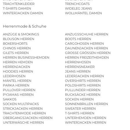
TRACHTENKLEIDER
TRENCHCOATS
T-SHIRTS DAMEN
WIDELEG JEANS
WINTERJACKEN DAMEN
WOLLMÄNTEL DAMEN
Herrenmode & Schuhe
ANZÜGE & SMOKINGS
ANZUGSSCHUHE HERREN
BLOUSON HERREN
BOOTS HERREN
BOXERSHORTS
CARGOHOSEN HERREN
CHINOS HERREN
DAUNENJACKEN HERREN
GILETS HERREN
GROSSE GRÖSSEN HERREN
HERREN BUSINESSHEMDEN
HERREN FREIZEITHEMDEN
HERREN HEMDEN
HERRENHOSEN
HERRENJACKEN
HERRENSNEAKER
HOODIES HERREN
JEANS HERREN
LEDERHOSEN
LEDERJACKEN HERREN
MÄNTEL HERREN
OVERSHIRTS HERREN
PARKA HERREN
POLOSHIRTS HERREN
PULLOVER HERREN
PULLUNDER HERREN
PYJAMAS HERREN
RUCKSÄCKE HERREN
SAKKOS
SOCKEN HERREN
SOCKEN MULTIPACKS
SONNENBRILLEN HERREN
STRICKJACKEN HERREN
SWEATER HERREN
TRACHTENMODE HERREN
T-SHIRTS HERREN
ÜBERGANGSJACKEN HERREN
UNTERHEMDEN HERREN
UNTERWÄSCHE HERREN
WINTERJACKEN HERREN