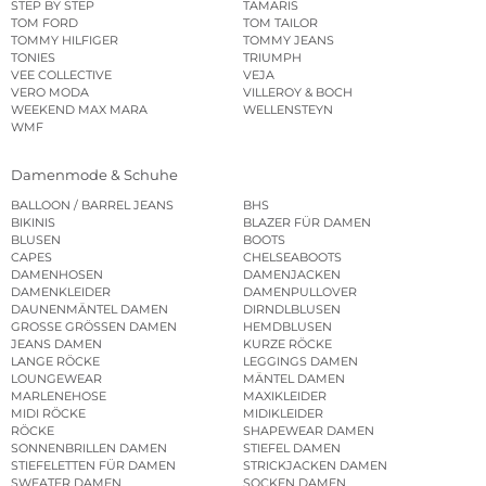
STEP BY STEP
TAMARIS
TOM FORD
TOM TAILOR
TOMMY HILFIGER
TOMMY JEANS
TONIES
TRIUMPH
VEE COLLECTIVE
VEJA
VERO MODA
VILLEROY & BOCH
WEEKEND MAX MARA
WELLENSTEYN
WMF
Damenmode & Schuhe
BALLOON / BARREL JEANS
BHS
BIKINIS
BLAZER FÜR DAMEN
BLUSEN
BOOTS
CAPES
CHELSEABOOTS
DAMENHOSEN
DAMENJACKEN
DAMENKLEIDER
DAMENPULLOVER
DAUNENMÄNTEL DAMEN
DIRNDLBLUSEN
GROSSE GRÖSSEN DAMEN
HEMDBLUSEN
JEANS DAMEN
KURZE RÖCKE
LANGE RÖCKE
LEGGINGS DAMEN
LOUNGEWEAR
MÄNTEL DAMEN
MARLENEHOSE
MAXIKLEIDER
MIDI RÖCKE
MIDIKLEIDER
RÖCKE
SHAPEWEAR DAMEN
SONNENBRILLEN DAMEN
STIEFEL DAMEN
STIEFELETTEN FÜR DAMEN
STRICKJACKEN DAMEN
SWEATER DAMEN
SOCKEN DAMEN