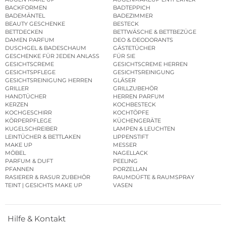
BACKFORMEN
BADTEPPICH
BADEMÄNTEL
BADEZIMMER
BEAUTY GESCHENKE
BESTECK
BETTDECKEN
BETTWÄSCHE & BETTBEZÜGE
DAMEN PARFUM
DEO & DEODORANTS
DUSCHGEL & BADESCHAUM
GÄSTETÜCHER
GESCHENKE FÜR JEDEN ANLASS
FÜR SIE
GESICHTSCREME
GESICHTSCREME HERREN
GESICHTSPFLEGE
GESICHTSREINIGUNG
GESICHTSREINIGUNG HERREN
GLÄSER
GRILLER
GRILLZUBEHÖR
HANDTÜCHER
HERREN PARFUM
KERZEN
KOCHBESTECK
KOCHGESCHIRR
KOCHTÖPFE
KÖRPERPFLEGE
KÜCHENGERÄTE
KUGELSCHREIBER
LAMPEN & LEUCHTEN
LEINTÜCHER & BETTLAKEN
LIPPENSTIFT
MAKE UP
MESSER
MÖBEL
NAGELLACK
PARFUM & DUFT
PEELING
PFANNEN
PORZELLAN
RASIERER & RASUR ZUBEHÖR
RAUMDÜFTE & RAUMSPRAY
TEINT | GESICHTS MAKE UP
VASEN
Hilfe & Kontakt