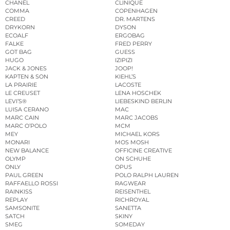
CHANEL
CLINIQUE
COMMA
COPENHAGEN
CREED
DR. MARTENS
DRYKORN
DYSON
ECOALF
ERGOBAG
FALKE
FRED PERRY
GOT BAG
GUESS
HUGO
IZIPIZI
JACK & JONES
JOOP!
KAPTEN & SON
KIEHL’S
LA PRAIRIE
LACOSTE
LE CREUSET
LENA HOSCHEK
LEVI’S®
LIEBESKIND BERLIN
LUISA CERANO
MAC
MARC CAIN
MARC JACOBS
MARC O’POLO
MCM
MEY
MICHAEL KORS
MONARI
MOS MOSH
NEW BALANCE
OFFICINE CREATIVE
OLYMP
ON SCHUHE
ONLY
OPUS
PAUL GREEN
POLO RALPH LAUREN
RAFFAELLO ROSSI
RAGWEAR
RAINKISS
REISENTHEL
REPLAY
RICHROYAL
SAMSONITE
SANETTA
SATCH
SKINY
SMEG
SOMEDAY