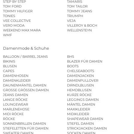
STEP BY STEP
TAMARIS
TOM FORD
TOM TAILOR
TOMMY HILFIGER
TOMMY JEANS
TONIES
TRIUMPH
VEE COLLECTIVE
VEJA
VERO MODA
VILLEROY & BOCH
WEEKEND MAX MARA
WELLENSTEYN
WMF
Damenmode & Schuhe
BALLOON / BARREL JEANS
BHS
BIKINIS
BLAZER FÜR DAMEN
BLUSEN
BOOTS
CAPES
CHELSEABOOTS
DAMENHOSEN
DAMENJACKEN
DAMENKLEIDER
DAMENPULLOVER
DAUNENMÄNTEL DAMEN
DIRNDLBLUSEN
GROSSE GRÖSSEN DAMEN
HEMDBLUSEN
JEANS DAMEN
KURZE RÖCKE
LANGE RÖCKE
LEGGINGS DAMEN
LOUNGEWEAR
MÄNTEL DAMEN
MARLENEHOSE
MAXIKLEIDER
MIDI RÖCKE
MIDIKLEIDER
RÖCKE
SHAPEWEAR DAMEN
SONNENBRILLEN DAMEN
STIEFEL DAMEN
STIEFELETTEN FÜR DAMEN
STRICKJACKEN DAMEN
SWEATER DAMEN
SOCKEN DAMEN