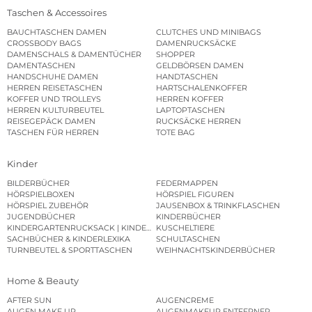
Taschen & Accessoires
BAUCHTASCHEN DAMEN
CLUTCHES UND MINIBAGS
CROSSBODY BAGS
DAMENRUCKSÄCKE
DAMENSCHALS & DAMENTÜCHER
SHOPPER
DAMENTASCHEN
GELDBÖRSEN DAMEN
HANDSCHUHE DAMEN
HANDTASCHEN
HERREN REISETASCHEN
HARTSCHALENKOFFER
KOFFER UND TROLLEYS
HERREN KOFFER
HERREN KULTURBEUTEL
LAPTOPTASCHEN
REISEGEPÄCK DAMEN
RUCKSÄCKE HERREN
TASCHEN FÜR HERREN
TOTE BAG
Kinder
BILDERBÜCHER
FEDERMAPPEN
HÖRSPIELBOXEN
HÖRSPIEL FIGUREN
HÖRSPIEL ZUBEHÖR
JAUSENBOX & TRINKFLASCHEN
JUGENDBÜCHER
KINDERBÜCHER
KINDERGARTENRUCKSACK | KINDERGARTENBEUTEL
KUSCHELTIERE
SACHBÜCHER & KINDERLEXIKA
SCHULTASCHEN
TURNBEUTEL & SPORTTASCHEN
WEIHNACHTSKINDERBÜCHER
Home & Beauty
AFTER SUN
AUGENCREME
AUGEN MAKE UP
AUGENMAKEUP ENTFERNER