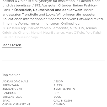
Kastner & Öhler ist ein Synonym für Inspiration in Sachen Mode –
und das bereits seit 1873. Aus guten Gründen lieben Fashion-
Fans in
Österreich, Deutschland und der Schweiz
unsere
angesagten Trendteile und
Looks
. Wir bringen die neuesten
Kollektionen internationaler Modemarken vom Catwalk direkt zu
Ihnen ins Wohnzimmer – in unserem Onlineshop.
Zu unseren
Top-Marken
zählen
Samsonite
,
MCM
,
ON
,
Adidas
Originals
,
Chanel
,
Monari
,
New Balance
,
Marc O’Polo
,
Polo Ralph
Lauren
,
Opus
und
Veja
.
Mehr lesen
Top Marken
ADIDAS ORIGINALS
AESOP
AFFENZAHN
ALESSI
ARMANI/PRIVÉ
ARMEDANGELS
BARBOUR
BDK
BIRKENSTOCK
BOSS
BRAX
CALVIN KLEIN
CALVIN KLEIN JEANS
CAMBIO