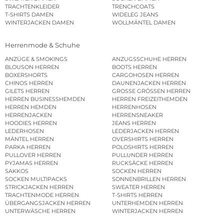
TRACHTENKLEIDER
TRENCHCOATS
T-SHIRTS DAMEN
WIDELEG JEANS
WINTERJACKEN DAMEN
WOLLMÄNTEL DAMEN
Herrenmode & Schuhe
ANZÜGE & SMOKINGS
ANZUGSSCHUHE HERREN
BLOUSON HERREN
BOOTS HERREN
BOXERSHORTS
CARGOHOSEN HERREN
CHINOS HERREN
DAUNENJACKEN HERREN
GILETS HERREN
GROSSE GRÖSSEN HERREN
HERREN BUSINESSHEMDEN
HERREN FREIZEITHEMDEN
HERREN HEMDEN
HERRENHOSEN
HERRENJACKEN
HERRENSNEAKER
HOODIES HERREN
JEANS HERREN
LEDERHOSEN
LEDERJACKEN HERREN
MÄNTEL HERREN
OVERSHIRTS HERREN
PARKA HERREN
POLOSHIRTS HERREN
PULLOVER HERREN
PULLUNDER HERREN
PYJAMAS HERREN
RUCKSÄCKE HERREN
SAKKOS
SOCKEN HERREN
SOCKEN MULTIPACKS
SONNENBRILLEN HERREN
STRICKJACKEN HERREN
SWEATER HERREN
TRACHTENMODE HERREN
T-SHIRTS HERREN
ÜBERGANGSJACKEN HERREN
UNTERHEMDEN HERREN
UNTERWÄSCHE HERREN
WINTERJACKEN HERREN