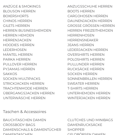
ANZÜGE & SMOKINGS
ANZUGSSCHUHE HERREN
BLOUSON HERREN
BOOTS HERREN
BOXERSHORTS
CARGOHOSEN HERREN
CHINOS HERREN
DAUNENJACKEN HERREN
GILETS HERREN
GROSSE GRÖSSEN HERREN
HERREN BUSINESSHEMDEN
HERREN FREIZEITHEMDEN
HERREN HEMDEN
HERRENHOSEN
HERRENJACKEN
HERRENSNEAKER
HOODIES HERREN
JEANS HERREN
LEDERHOSEN
LEDERJACKEN HERREN
MÄNTEL HERREN
OVERSHIRTS HERREN
PARKA HERREN
POLOSHIRTS HERREN
PULLOVER HERREN
PULLUNDER HERREN
PYJAMAS HERREN
RUCKSÄCKE HERREN
SAKKOS
SOCKEN HERREN
SOCKEN MULTIPACKS
SONNENBRILLEN HERREN
STRICKJACKEN HERREN
SWEATER HERREN
TRACHTENMODE HERREN
T-SHIRTS HERREN
ÜBERGANGSJACKEN HERREN
UNTERHEMDEN HERREN
UNTERWÄSCHE HERREN
WINTERJACKEN HERREN
Taschen & Accessoires
BAUCHTASCHEN DAMEN
CLUTCHES UND MINIBAGS
CROSSBODY BAGS
DAMENRUCKSÄCKE
DAMENSCHALS & DAMENTÜCHER
SHOPPER
DAMENTASCHEN
GELDBÖRSEN DAMEN