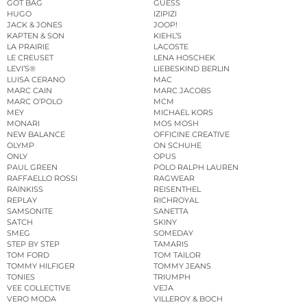
GOT BAG
GUESS
HUGO
IZIPIZI
JACK & JONES
JOOP!
KAPTEN & SON
KIEHL’S
LA PRAIRIE
LACOSTE
LE CREUSET
LENA HOSCHEK
LEVI’S®
LIEBESKIND BERLIN
LUISA CERANO
MAC
MARC CAIN
MARC JACOBS
MARC O’POLO
MCM
MEY
MICHAEL KORS
MONARI
MOS MOSH
NEW BALANCE
OFFICINE CREATIVE
OLYMP
ON SCHUHE
ONLY
OPUS
PAUL GREEN
POLO RALPH LAUREN
RAFFAELLO ROSSI
RAGWEAR
RAINKISS
REISENTHEL
REPLAY
RICHROYAL
SAMSONITE
SANETTA
SATCH
SKINY
SMEG
SOMEDAY
STEP BY STEP
TAMARIS
TOM FORD
TOM TAILOR
TOMMY HILFIGER
TOMMY JEANS
TONIES
TRIUMPH
VEE COLLECTIVE
VEJA
VERO MODA
VILLEROY & BOCH