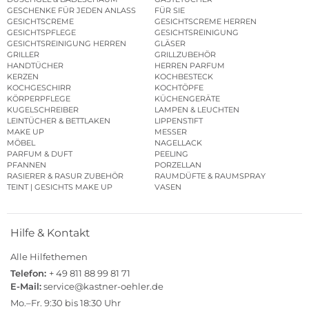
GESCHENKE FÜR JEDEN ANLASS
FÜR SIE
GESICHTSCREME
GESICHTSCREME HERREN
GESICHTSPFLEGE
GESICHTSREINIGUNG
GESICHTSREINIGUNG HERREN
GLÄSER
GRILLER
GRILLZUBEHÖR
HANDTÜCHER
HERREN PARFUM
KERZEN
KOCHBESTECK
KOCHGESCHIRR
KOCHTÖPFE
KÖRPERPFLEGE
KÜCHENGERÄTE
KUGELSCHREIBER
LAMPEN & LEUCHTEN
LEINTÜCHER & BETTLAKEN
LIPPENSTIFT
MAKE UP
MESSER
MÖBEL
NAGELLACK
PARFUM & DUFT
PEELING
PFANNEN
PORZELLAN
RASIERER & RASUR ZUBEHÖR
RAUMDÜFTE & RAUMSPRAY
TEINT | GESICHTS MAKE UP
VASEN
Hilfe & Kontakt
Alle Hilfethemen
Telefon:
+ 49 811 88 99 81 71
E-Mail:
service@kastner-oehler.de
Mo.–Fr. 9:30 bis 18:30 Uhr