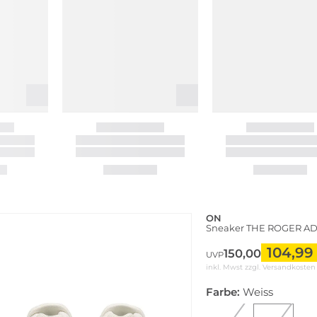
ON
Sneaker THE ROGER A
104,99
150,00
UVP
inkl. Mwst zzgl.
Versandkosten
Farbe:
Weiss