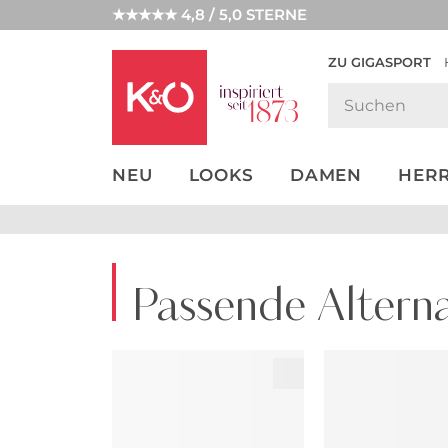
★★★★★ 4,8 / 5,0 STERNE
ZU GIGASPORT
GET THE
NEW IN
WEDDING
LOOK
VIBES
NEU
LOOKS
DAMEN
HER
Passende Alterna