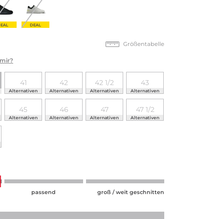
EAL
DEAL
Größentabelle
 mir?
41
42
42 1/2
43
Alternativen
Alternativen
Alternativen
Alternativen
45
46
47
47 1/2
Alternativen
Alternativen
Alternativen
Alternativen
passend
groß / weit geschnitten