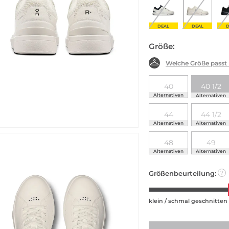
DEAL
DEAL
D
Größe:
Welche Größe passt
40
40 1/2
Alternativen
Alternativen
44
44 1/2
Alternativen
Alternativen
48
49
Alternativen
Alternativen
Größenbeurteilung:
?
klein / schmal geschnitten