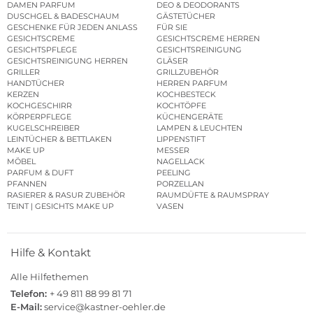
DAMEN PARFUM
DEO & DEODORANTS
DUSCHGEL & BADESCHAUM
GÄSTETÜCHER
GESCHENKE FÜR JEDEN ANLASS
FÜR SIE
GESICHTSCREME
GESICHTSCREME HERREN
GESICHTSPFLEGE
GESICHTSREINIGUNG
GESICHTSREINIGUNG HERREN
GLÄSER
GRILLER
GRILLZUBEHÖR
HANDTÜCHER
HERREN PARFUM
KERZEN
KOCHBESTECK
KOCHGESCHIRR
KOCHTÖPFE
KÖRPERPFLEGE
KÜCHENGERÄTE
KUGELSCHREIBER
LAMPEN & LEUCHTEN
LEINTÜCHER & BETTLAKEN
LIPPENSTIFT
MAKE UP
MESSER
MÖBEL
NAGELLACK
PARFUM & DUFT
PEELING
PFANNEN
PORZELLAN
RASIERER & RASUR ZUBEHÖR
RAUMDÜFTE & RAUMSPRAY
TEINT | GESICHTS MAKE UP
VASEN
Hilfe & Kontakt
Alle Hilfethemen
Telefon:
+ 49 811 88 99 81 71
E-Mail:
service@kastner-oehler.de