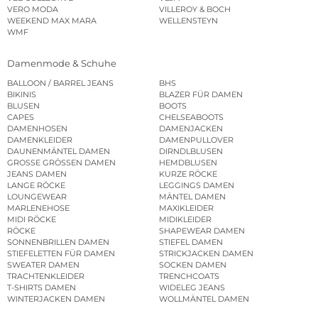
VERO MODA
VILLEROY & BOCH
WEEKEND MAX MARA
WELLENSTEYN
WMF
Damenmode & Schuhe
BALLOON / BARREL JEANS
BHS
BIKINIS
BLAZER FÜR DAMEN
BLUSEN
BOOTS
CAPES
CHELSEABOOTS
DAMENHOSEN
DAMENJACKEN
DAMENKLEIDER
DAMENPULLOVER
DAUNENMÄNTEL DAMEN
DIRNDLBLUSEN
GROSSE GRÖSSEN DAMEN
HEMDBLUSEN
JEANS DAMEN
KURZE RÖCKE
LANGE RÖCKE
LEGGINGS DAMEN
LOUNGEWEAR
MÄNTEL DAMEN
MARLENEHOSE
MAXIKLEIDER
MIDI RÖCKE
MIDIKLEIDER
RÖCKE
SHAPEWEAR DAMEN
SONNENBRILLEN DAMEN
STIEFEL DAMEN
STIEFELETTEN FÜR DAMEN
STRICKJACKEN DAMEN
SWEATER DAMEN
SOCKEN DAMEN
TRACHTENKLEIDER
TRENCHCOATS
T-SHIRTS DAMEN
WIDELEG JEANS
WINTERJACKEN DAMEN
WOLLMÄNTEL DAMEN