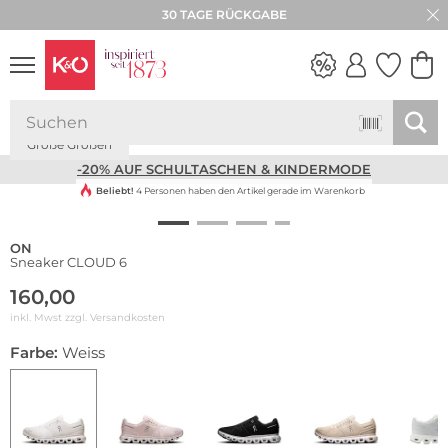
30 TAGE RÜCKGABE
Große Größen
NEW IN
WEDDING
VIBES
-20% AUF SCHULTASCHEN & KINDERMODE
Beliebt!
4 Personen haben den Artikel gerade im Warenkorb
ON
Sneaker CLOUD 6
160,00
inkl. Mwst zzgl.
Versandkosten
Farbe:
Weiss