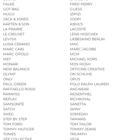
FALKE
FRED PERRY
GOT BAG
GUESS
HUGO
IZIPIZI
JACK & JONES
JOOP!
KAPTEN & SON
KIEHL’S
LA PRAIRIE
LACOSTE
LE CREUSET
LENA HOSCHEK
LEVI’S®
LIEBESKIND BERLIN
LUISA CERANO
MAC
MARC CAIN
MARC JACOBS
MARC O’POLO
MCM
MEY
MICHAEL KORS
MONARI
MOS MOSH
NEW BALANCE
OFFICINE CREATIVE
OLYMP
ON SCHUHE
ONLY
OPUS
PAUL GREEN
POLO RALPH LAUREN
RAFFAELLO ROSSI
RAGWEAR
RAINKISS
REISENTHEL
REPLAY
RICHROYAL
SAMSONITE
SANETTA
SATCH
SKINY
SMEG
SOMEDAY
STEP BY STEP
TAMARIS
TOM FORD
TOM TAILOR
TOMMY HILFIGER
TOMMY JEANS
TONIES
TRIUMPH
VEE COLLECTIVE
VEJA