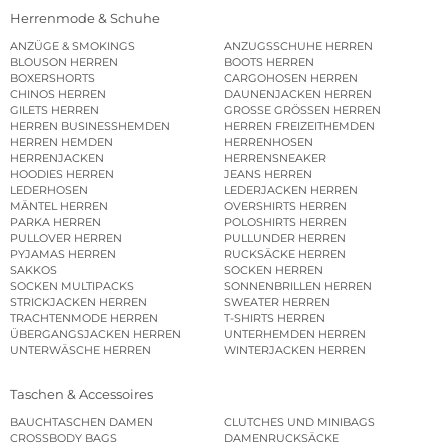
Herrenmode & Schuhe
ANZÜGE & SMOKINGS
ANZUGSSCHUHE HERREN
BLOUSON HERREN
BOOTS HERREN
BOXERSHORTS
CARGOHOSEN HERREN
CHINOS HERREN
DAUNENJACKEN HERREN
GILETS HERREN
GROSSE GRÖSSEN HERREN
HERREN BUSINESSHEMDEN
HERREN FREIZEITHEMDEN
HERREN HEMDEN
HERRENHOSEN
HERRENJACKEN
HERRENSNEAKER
HOODIES HERREN
JEANS HERREN
LEDERHOSEN
LEDERJACKEN HERREN
MÄNTEL HERREN
OVERSHIRTS HERREN
PARKA HERREN
POLOSHIRTS HERREN
PULLOVER HERREN
PULLUNDER HERREN
PYJAMAS HERREN
RUCKSÄCKE HERREN
SAKKOS
SOCKEN HERREN
SOCKEN MULTIPACKS
SONNENBRILLEN HERREN
STRICKJACKEN HERREN
SWEATER HERREN
TRACHTENMODE HERREN
T-SHIRTS HERREN
ÜBERGANGSJACKEN HERREN
UNTERHEMDEN HERREN
UNTERWÄSCHE HERREN
WINTERJACKEN HERREN
Taschen & Accessoires
BAUCHTASCHEN DAMEN
CLUTCHES UND MINIBAGS
CROSSBODY BAGS
DAMENRUCKSÄCKE