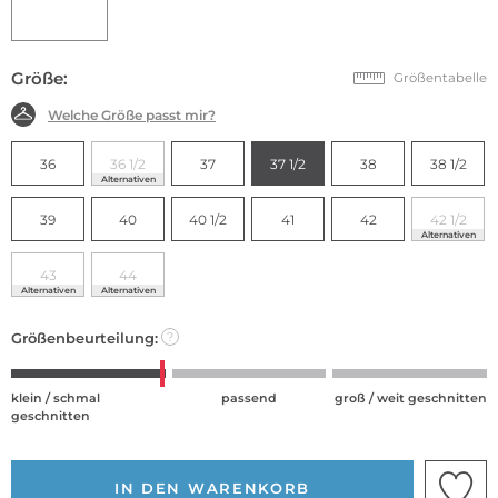
Größe:
Größentabelle
Welche Größe passt mir?
36
36 1/2
37
37 1/2
38
38 1/2
Alternativen
39
40
40 1/2
41
42
42 1/2
Alternativen
43
44
Alternativen
Alternativen
Größenbeurteilung:
?
klein / schmal
passend
groß / weit geschnitten
geschnitten
IN DEN WARENKORB