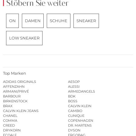
Stöbern Sie weiter
ON
DAMEN
SCHUHE
SNEAKER
LOW SNEAKER
Top Marken
ADIDAS ORIGINALS
AESOP
AFFENZAHN
ALESSI
ARMANI/PRIVÉ
ARMEDANGELS
BARBOUR
BDK
BIRKENSTOCK
BOSS
BRAX
CALVIN KLEIN
CALVIN KLEIN JEANS
CAMBIO
CHANEL
CLINIQUE
COMMA
COPENHAGEN
CREED
DR. MARTENS
DRYKORN
DYSON
ECOALF
ERGOBAG