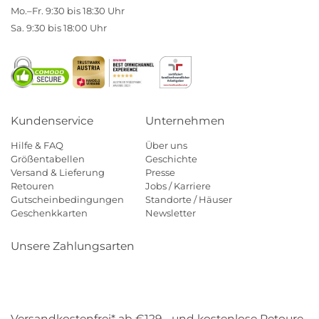
Mo.–Fr. 9:30 bis 18:30 Uhr
Sa. 9:30 bis 18:00 Uhr
Kundenservice
Unternehmen
Hilfe & FAQ
Über uns
Größentabellen
Geschichte
Versand & Lieferung
Presse
Retouren
Jobs / Karriere
Gutscheinbedingungen
Standorte / Häuser
Geschenkkarten
Newsletter
Unsere Zahlungsarten
Klarna
Mastercard
Visa
Diners
Applepay
Amazon
Payp
Versandkostenfrei* ab €129,- und kostenlose Retoure