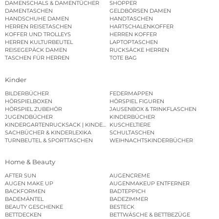
DAMENSCHALS & DAMENTÜCHER
SHOPPER
DAMENTASCHEN
GELDBÖRSEN DAMEN
HANDSCHUHE DAMEN
HANDTASCHEN
HERREN REISETASCHEN
HARTSCHALENKOFFER
KOFFER UND TROLLEYS
HERREN KOFFER
HERREN KULTURBEUTEL
LAPTOPTASCHEN
REISEGEPÄCK DAMEN
RUCKSÄCKE HERREN
TASCHEN FÜR HERREN
TOTE BAG
Kinder
BILDERBÜCHER
FEDERMAPPEN
HÖRSPIELBOXEN
HÖRSPIEL FIGUREN
HÖRSPIEL ZUBEHÖR
JAUSENBOX & TRINKFLASCHEN
JUGENDBÜCHER
KINDERBÜCHER
KINDERGARTENRUCKSACK | KINDERGARTENBEUTEL
KUSCHELTIERE
SACHBÜCHER & KINDERLEXIKA
SCHULTASCHEN
TURNBEUTEL & SPORTTASCHEN
WEIHNACHTSKINDERBÜCHER
Home & Beauty
AFTER SUN
AUGENCREME
AUGEN MAKE UP
AUGENMAKEUP ENTFERNER
BACKFORMEN
BADTEPPICH
BADEMÄNTEL
BADEZIMMER
BEAUTY GESCHENKE
BESTECK
BETTDECKEN
BETTWÄSCHE & BETTBEZÜGE