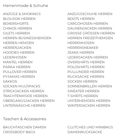
Herrenmode & Schuhe
ANZÜGE & SMOKINGS
ANZUGSSCHUHE HERREN
BLOUSON HERREN
BOOTS HERREN
BOXERSHORTS
CARGOHOSEN HERREN
CHINOS HERREN
DAUNENJACKEN HERREN
GILETS HERREN
GROSSE GRÖSSEN HERREN
HERREN BUSINESSHEMDEN
HERREN FREIZEITHEMDEN
HERREN HEMDEN
HERRENHOSEN
HERRENJACKEN
HERRENSNEAKER
HOODIES HERREN
JEANS HERREN
LEDERHOSEN
LEDERJACKEN HERREN
MÄNTEL HERREN
OVERSHIRTS HERREN
PARKA HERREN
POLOSHIRTS HERREN
PULLOVER HERREN
PULLUNDER HERREN
PYJAMAS HERREN
RUCKSÄCKE HERREN
SAKKOS
SOCKEN HERREN
SOCKEN MULTIPACKS
SONNENBRILLEN HERREN
STRICKJACKEN HERREN
SWEATER HERREN
TRACHTENMODE HERREN
T-SHIRTS HERREN
ÜBERGANGSJACKEN HERREN
UNTERHEMDEN HERREN
UNTERWÄSCHE HERREN
WINTERJACKEN HERREN
Taschen & Accessoires
BAUCHTASCHEN DAMEN
CLUTCHES UND MINIBAGS
CROSSBODY BAGS
DAMENRUCKSÄCKE