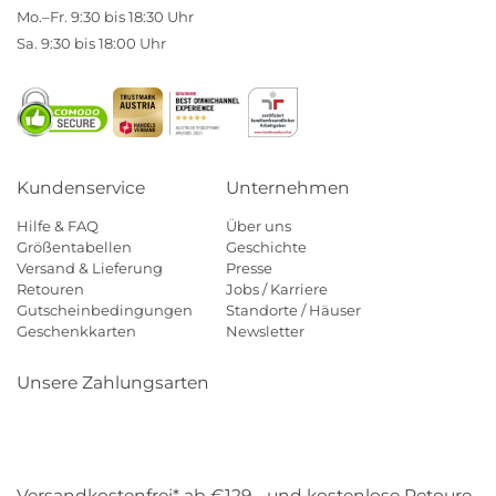
Mo.–Fr. 9:30 bis 18:30 Uhr
Sa. 9:30 bis 18:00 Uhr
Kundenservice
Unternehmen
Hilfe & FAQ
Über uns
Größentabellen
Geschichte
Versand & Lieferung
Presse
Retouren
Jobs / Karriere
Gutscheinbedingungen
Standorte / Häuser
Geschenkkarten
Newsletter
Unsere Zahlungsarten
Klarna
Mastercard
Visa
Diners
Applepay
Amazon
Payp
Versandkostenfrei* ab €129,- und kostenlose Retoure