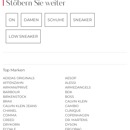
Stöbern Sie weiter
ON
DAMEN
SCHUHE
SNEAKER
LOW SNEAKER
Top Marken
ADIDAS ORIGINALS
AESOP
AFFENZAHN
ALESSI
ARMANI/PRIVÉ
ARMEDANGELS
BARBOUR
BDK
BIRKENSTOCK
BOSS
BRAX
CALVIN KLEIN
CALVIN KLEIN JEANS
CAMBIO
CHANEL
CLINIQUE
COMMA
COPENHAGEN
CREED
DR. MARTENS
DRYKORN
DYSON
ECOALF
ERGOBAG