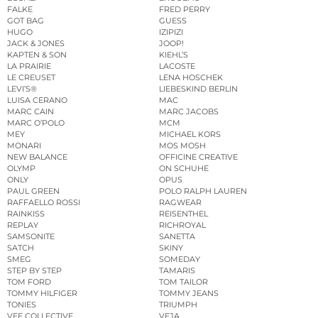
FALKE
FRED PERRY
GOT BAG
GUESS
HUGO
IZIPIZI
JACK & JONES
JOOP!
KAPTEN & SON
KIEHL’S
LA PRAIRIE
LACOSTE
LE CREUSET
LENA HOSCHEK
LEVI’S®
LIEBESKIND BERLIN
LUISA CERANO
MAC
MARC CAIN
MARC JACOBS
MARC O’POLO
MCM
MEY
MICHAEL KORS
MONARI
MOS MOSH
NEW BALANCE
OFFICINE CREATIVE
OLYMP
ON SCHUHE
ONLY
OPUS
PAUL GREEN
POLO RALPH LAUREN
RAFFAELLO ROSSI
RAGWEAR
RAINKISS
REISENTHEL
REPLAY
RICHROYAL
SAMSONITE
SANETTA
SATCH
SKINY
SMEG
SOMEDAY
STEP BY STEP
TAMARIS
TOM FORD
TOM TAILOR
TOMMY HILFIGER
TOMMY JEANS
TONIES
TRIUMPH
VEE COLLECTIVE
VEJA