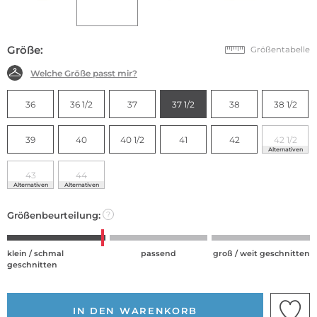
Größe:
Größentabelle
Welche Größe passt mir?
36
36 1/2
37
37 1/2
38
38 1/2
39
40
40 1/2
41
42
42 1/2
Alternativen
43
44
Alternativen
Alternativen
Größenbeurteilung:
?
klein / schmal
passend
groß / weit geschnitten
geschnitten
IN DEN WARENKORB