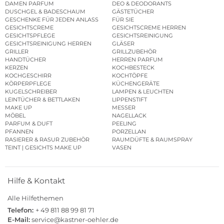
DAMEN PARFUM
DEO & DEODORANTS
DUSCHGEL & BADESCHAUM
GÄSTETÜCHER
GESCHENKE FÜR JEDEN ANLASS
FÜR SIE
GESICHTSCREME
GESICHTSCREME HERREN
GESICHTSPFLEGE
GESICHTSREINIGUNG
GESICHTSREINIGUNG HERREN
GLÄSER
GRILLER
GRILLZUBEHÖR
HANDTÜCHER
HERREN PARFUM
KERZEN
KOCHBESTECK
KOCHGESCHIRR
KOCHTÖPFE
KÖRPERPFLEGE
KÜCHENGERÄTE
KUGELSCHREIBER
LAMPEN & LEUCHTEN
LEINTÜCHER & BETTLAKEN
LIPPENSTIFT
MAKE UP
MESSER
MÖBEL
NAGELLACK
PARFUM & DUFT
PEELING
PFANNEN
PORZELLAN
RASIERER & RASUR ZUBEHÖR
RAUMDÜFTE & RAUMSPRAY
TEINT | GESICHTS MAKE UP
VASEN
Hilfe & Kontakt
Alle Hilfethemen
Telefon:
+ 49 811 88 99 81 71
E-Mail:
service@kastner-oehler.de