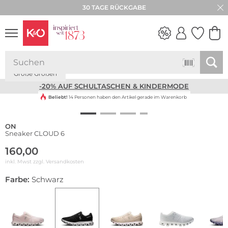
30 TAGE RÜCKGABE
Große Größen
NEW IN
WEDDING
VIBES
-20% AUF SCHULTASCHEN & KINDERMODE
Beliebt!
14 Personen haben den Artikel gerade im Warenkorb
ON
Sneaker CLOUD 6
160,00
inkl. Mwst zzgl.
Versandkosten
Farbe:
Schwarz