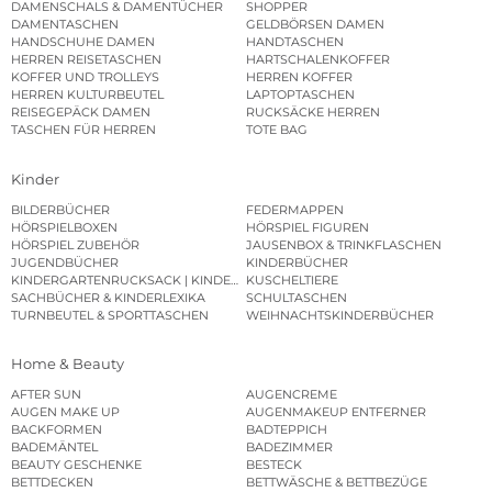
DAMENSCHALS & DAMENTÜCHER
SHOPPER
DAMENTASCHEN
GELDBÖRSEN DAMEN
HANDSCHUHE DAMEN
HANDTASCHEN
HERREN REISETASCHEN
HARTSCHALENKOFFER
KOFFER UND TROLLEYS
HERREN KOFFER
HERREN KULTURBEUTEL
LAPTOPTASCHEN
REISEGEPÄCK DAMEN
RUCKSÄCKE HERREN
TASCHEN FÜR HERREN
TOTE BAG
Kinder
BILDERBÜCHER
FEDERMAPPEN
HÖRSPIELBOXEN
HÖRSPIEL FIGUREN
HÖRSPIEL ZUBEHÖR
JAUSENBOX & TRINKFLASCHEN
JUGENDBÜCHER
KINDERBÜCHER
KINDERGARTENRUCKSACK | KINDERGARTENBEUTEL
KUSCHELTIERE
SACHBÜCHER & KINDERLEXIKA
SCHULTASCHEN
TURNBEUTEL & SPORTTASCHEN
WEIHNACHTSKINDERBÜCHER
Home & Beauty
AFTER SUN
AUGENCREME
AUGEN MAKE UP
AUGENMAKEUP ENTFERNER
BACKFORMEN
BADTEPPICH
BADEMÄNTEL
BADEZIMMER
BEAUTY GESCHENKE
BESTECK
BETTDECKEN
BETTWÄSCHE & BETTBEZÜGE