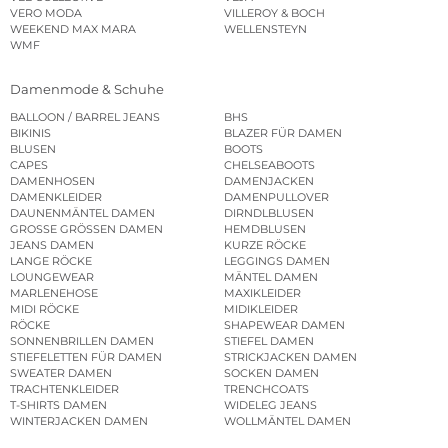
VERO MODA
VILLEROY & BOCH
WEEKEND MAX MARA
WELLENSTEYN
WMF
Damenmode & Schuhe
BALLOON / BARREL JEANS
BHS
BIKINIS
BLAZER FÜR DAMEN
BLUSEN
BOOTS
CAPES
CHELSEABOOTS
DAMENHOSEN
DAMENJACKEN
DAMENKLEIDER
DAMENPULLOVER
DAUNENMÄNTEL DAMEN
DIRNDLBLUSEN
GROSSE GRÖSSEN DAMEN
HEMDBLUSEN
JEANS DAMEN
KURZE RÖCKE
LANGE RÖCKE
LEGGINGS DAMEN
LOUNGEWEAR
MÄNTEL DAMEN
MARLENEHOSE
MAXIKLEIDER
MIDI RÖCKE
MIDIKLEIDER
RÖCKE
SHAPEWEAR DAMEN
SONNENBRILLEN DAMEN
STIEFEL DAMEN
STIEFELETTEN FÜR DAMEN
STRICKJACKEN DAMEN
SWEATER DAMEN
SOCKEN DAMEN
TRACHTENKLEIDER
TRENCHCOATS
T-SHIRTS DAMEN
WIDELEG JEANS
WINTERJACKEN DAMEN
WOLLMÄNTEL DAMEN