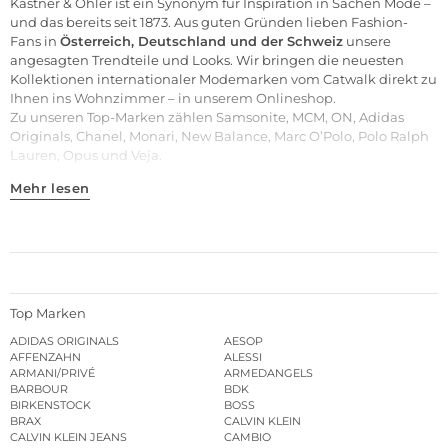
Kastner & Öhler ist ein Synonym für Inspiration in Sachen Mode –
und das bereits seit 1873. Aus guten Gründen lieben Fashion-
Fans in
Österreich, Deutschland und der Schweiz
unsere
angesagten Trendteile und
Looks
. Wir bringen die neuesten
Kollektionen internationaler Modemarken vom Catwalk direkt zu
Ihnen ins Wohnzimmer – in unserem Onlineshop.
Zu unseren
Top-Marken
zählen
Samsonite
,
MCM
,
ON
,
Adidas
Originals
,
Chanel
,
Monari
,
New Balance
,
Marc O’Polo
,
Polo Ralph
Lauren
,
Opus
und
Veja
.
Mehr lesen
Top Marken
ADIDAS ORIGINALS
AESOP
AFFENZAHN
ALESSI
ARMANI/PRIVÉ
ARMEDANGELS
BARBOUR
BDK
BIRKENSTOCK
BOSS
BRAX
CALVIN KLEIN
CALVIN KLEIN JEANS
CAMBIO