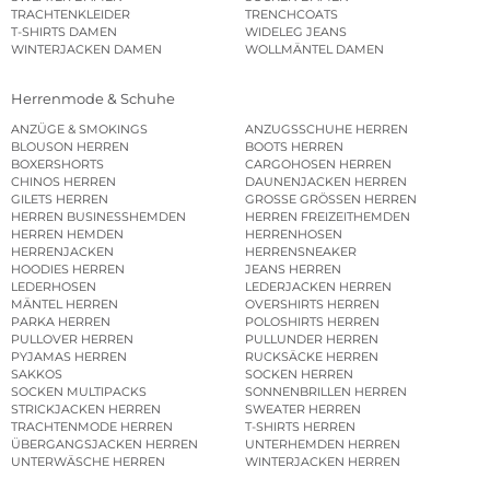
TRACHTENKLEIDER
TRENCHCOATS
T-SHIRTS DAMEN
WIDELEG JEANS
WINTERJACKEN DAMEN
WOLLMÄNTEL DAMEN
Herrenmode & Schuhe
ANZÜGE & SMOKINGS
ANZUGSSCHUHE HERREN
BLOUSON HERREN
BOOTS HERREN
BOXERSHORTS
CARGOHOSEN HERREN
CHINOS HERREN
DAUNENJACKEN HERREN
GILETS HERREN
GROSSE GRÖSSEN HERREN
HERREN BUSINESSHEMDEN
HERREN FREIZEITHEMDEN
HERREN HEMDEN
HERRENHOSEN
HERRENJACKEN
HERRENSNEAKER
HOODIES HERREN
JEANS HERREN
LEDERHOSEN
LEDERJACKEN HERREN
MÄNTEL HERREN
OVERSHIRTS HERREN
PARKA HERREN
POLOSHIRTS HERREN
PULLOVER HERREN
PULLUNDER HERREN
PYJAMAS HERREN
RUCKSÄCKE HERREN
SAKKOS
SOCKEN HERREN
SOCKEN MULTIPACKS
SONNENBRILLEN HERREN
STRICKJACKEN HERREN
SWEATER HERREN
TRACHTENMODE HERREN
T-SHIRTS HERREN
ÜBERGANGSJACKEN HERREN
UNTERHEMDEN HERREN
UNTERWÄSCHE HERREN
WINTERJACKEN HERREN