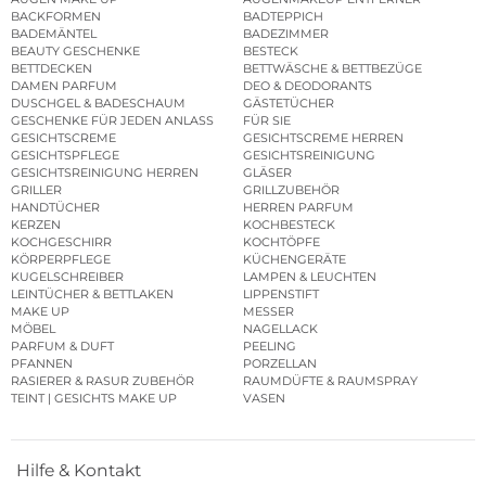
BACKFORMEN
BADTEPPICH
BADEMÄNTEL
BADEZIMMER
BEAUTY GESCHENKE
BESTECK
BETTDECKEN
BETTWÄSCHE & BETTBEZÜGE
DAMEN PARFUM
DEO & DEODORANTS
DUSCHGEL & BADESCHAUM
GÄSTETÜCHER
GESCHENKE FÜR JEDEN ANLASS
FÜR SIE
GESICHTSCREME
GESICHTSCREME HERREN
GESICHTSPFLEGE
GESICHTSREINIGUNG
GESICHTSREINIGUNG HERREN
GLÄSER
GRILLER
GRILLZUBEHÖR
HANDTÜCHER
HERREN PARFUM
KERZEN
KOCHBESTECK
KOCHGESCHIRR
KOCHTÖPFE
KÖRPERPFLEGE
KÜCHENGERÄTE
KUGELSCHREIBER
LAMPEN & LEUCHTEN
LEINTÜCHER & BETTLAKEN
LIPPENSTIFT
MAKE UP
MESSER
MÖBEL
NAGELLACK
PARFUM & DUFT
PEELING
PFANNEN
PORZELLAN
RASIERER & RASUR ZUBEHÖR
RAUMDÜFTE & RAUMSPRAY
TEINT | GESICHTS MAKE UP
VASEN
Hilfe & Kontakt