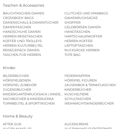
Taschen & Accessoires
BAUCHTASCHEN DAMEN
CLUTCHES UND MINIBAGS
CROSSBODY BAGS
DAMENRUCKSÄCKE
DAMENSCHALS & DAMENTÜCHER
SHOPPER
DAMENTASCHEN
GELDBÖRSEN DAMEN
HANDSCHUHE DAMEN
HANDTASCHEN
HERREN REISETASCHEN
HARTSCHALENKOFFER
KOFFER UND TROLLEYS
HERREN KOFFER
HERREN KULTURBEUTEL
LAPTOPTASCHEN
REISEGEPÄCK DAMEN
RUCKSÄCKE HERREN
TASCHEN FÜR HERREN
TOTE BAG
Kinder
BILDERBÜCHER
FEDERMAPPEN
HÖRSPIELBOXEN
HÖRSPIEL FIGUREN
HÖRSPIEL ZUBEHÖR
JAUSENBOX & TRINKFLASCHEN
JUGENDBÜCHER
KINDERBÜCHER
KINDERGARTENRUCKSACK | KINDERGARTENBEUTEL
KUSCHELTIERE
SACHBÜCHER & KINDERLEXIKA
SCHULTASCHEN
TURNBEUTEL & SPORTTASCHEN
WEIHNACHTSKINDERBÜCHER
Home & Beauty
AFTER SUN
AUGENCREME
AUGEN MAKE UP
AUGENMAKEUP ENTFERNER