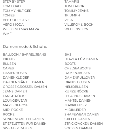
STEP BY STEP
TAMARIS
TOM FORD
TOM TAILOR
TOMMY HILFIGER
TOMMY JEANS
TONIES
TRIUMPH
VEE COLLECTIVE
VEJA
VERO MODA
VILLEROY & BOCH
WEEKEND MAX MARA
WELLENSTEYN
WMF
Damenmode & Schuhe
BALLOON / BARREL JEANS
BHS
BIKINIS
BLAZER FÜR DAMEN
BLUSEN
BOOTS
CAPES
CHELSEABOOTS
DAMENHOSEN
DAMENJACKEN
DAMENKLEIDER
DAMENPULLOVER
DAUNENMÄNTEL DAMEN
DIRNDLBLUSEN
GROSSE GRÖSSEN DAMEN
HEMDBLUSEN
JEANS DAMEN
KURZE RÖCKE
LANGE RÖCKE
LEGGINGS DAMEN
LOUNGEWEAR
MÄNTEL DAMEN
MARLENEHOSE
MAXIKLEIDER
MIDI RÖCKE
MIDIKLEIDER
RÖCKE
SHAPEWEAR DAMEN
SONNENBRILLEN DAMEN
STIEFEL DAMEN
STIEFELETTEN FÜR DAMEN
STRICKJACKEN DAMEN
SWEATER DAMEN
SOCKEN DAMEN