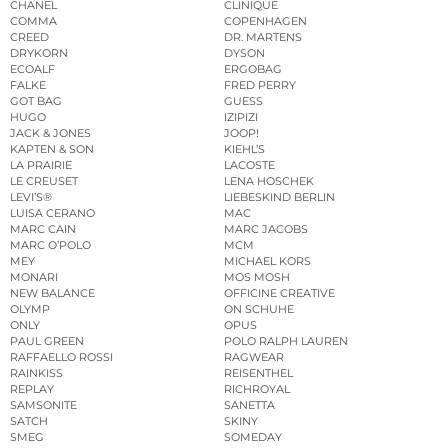
CHANEL
CLINIQUE
COMMA
COPENHAGEN
CREED
DR. MARTENS
DRYKORN
DYSON
ECOALF
ERGOBAG
FALKE
FRED PERRY
GOT BAG
GUESS
HUGO
IZIPIZI
JACK & JONES
JOOP!
KAPTEN & SON
KIEHL’S
LA PRAIRIE
LACOSTE
LE CREUSET
LENA HOSCHEK
LEVI’S®
LIEBESKIND BERLIN
LUISA CERANO
MAC
MARC CAIN
MARC JACOBS
MARC O’POLO
MCM
MEY
MICHAEL KORS
MONARI
MOS MOSH
NEW BALANCE
OFFICINE CREATIVE
OLYMP
ON SCHUHE
ONLY
OPUS
PAUL GREEN
POLO RALPH LAUREN
RAFFAELLO ROSSI
RAGWEAR
RAINKISS
REISENTHEL
REPLAY
RICHROYAL
SAMSONITE
SANETTA
SATCH
SKINY
SMEG
SOMEDAY