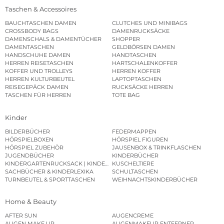
Taschen & Accessoires
BAUCHTASCHEN DAMEN
CLUTCHES UND MINIBAGS
CROSSBODY BAGS
DAMENRUCKSÄCKE
DAMENSCHALS & DAMENTÜCHER
SHOPPER
DAMENTASCHEN
GELDBÖRSEN DAMEN
HANDSCHUHE DAMEN
HANDTASCHEN
HERREN REISETASCHEN
HARTSCHALENKOFFER
KOFFER UND TROLLEYS
HERREN KOFFER
HERREN KULTURBEUTEL
LAPTOPTASCHEN
REISEGEPÄCK DAMEN
RUCKSÄCKE HERREN
TASCHEN FÜR HERREN
TOTE BAG
Kinder
BILDERBÜCHER
FEDERMAPPEN
HÖRSPIELBOXEN
HÖRSPIEL FIGUREN
HÖRSPIEL ZUBEHÖR
JAUSENBOX & TRINKFLASCHEN
JUGENDBÜCHER
KINDERBÜCHER
KINDERGARTENRUCKSACK | KINDERGARTENBEUTEL
KUSCHELTIERE
SACHBÜCHER & KINDERLEXIKA
SCHULTASCHEN
TURNBEUTEL & SPORTTASCHEN
WEIHNACHTSKINDERBÜCHER
Home & Beauty
AFTER SUN
AUGENCREME
AUGEN MAKE UP
AUGENMAKEUP ENTFERNER