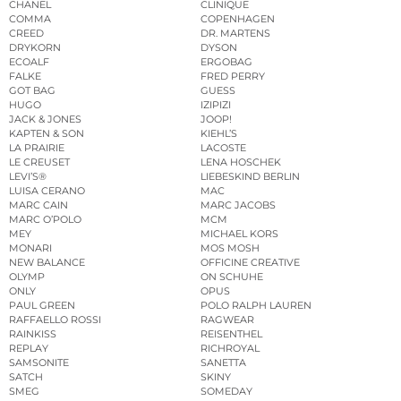
CHANEL
CLINIQUE
COMMA
COPENHAGEN
CREED
DR. MARTENS
DRYKORN
DYSON
ECOALF
ERGOBAG
FALKE
FRED PERRY
GOT BAG
GUESS
HUGO
IZIPIZI
JACK & JONES
JOOP!
KAPTEN & SON
KIEHL’S
LA PRAIRIE
LACOSTE
LE CREUSET
LENA HOSCHEK
LEVI’S®
LIEBESKIND BERLIN
LUISA CERANO
MAC
MARC CAIN
MARC JACOBS
MARC O’POLO
MCM
MEY
MICHAEL KORS
MONARI
MOS MOSH
NEW BALANCE
OFFICINE CREATIVE
OLYMP
ON SCHUHE
ONLY
OPUS
PAUL GREEN
POLO RALPH LAUREN
RAFFAELLO ROSSI
RAGWEAR
RAINKISS
REISENTHEL
REPLAY
RICHROYAL
SAMSONITE
SANETTA
SATCH
SKINY
SMEG
SOMEDAY