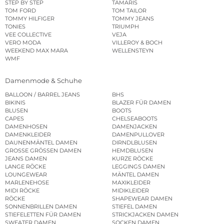
STEP BY STEP
TAMARIS
TOM FORD
TOM TAILOR
TOMMY HILFIGER
TOMMY JEANS
TONIES
TRIUMPH
VEE COLLECTIVE
VEJA
VERO MODA
VILLEROY & BOCH
WEEKEND MAX MARA
WELLENSTEYN
WMF
Damenmode & Schuhe
BALLOON / BARREL JEANS
BHS
BIKINIS
BLAZER FÜR DAMEN
BLUSEN
BOOTS
CAPES
CHELSEABOOTS
DAMENHOSEN
DAMENJACKEN
DAMENKLEIDER
DAMENPULLOVER
DAUNENMÄNTEL DAMEN
DIRNDLBLUSEN
GROSSE GRÖSSEN DAMEN
HEMDBLUSEN
JEANS DAMEN
KURZE RÖCKE
LANGE RÖCKE
LEGGINGS DAMEN
LOUNGEWEAR
MÄNTEL DAMEN
MARLENEHOSE
MAXIKLEIDER
MIDI RÖCKE
MIDIKLEIDER
RÖCKE
SHAPEWEAR DAMEN
SONNENBRILLEN DAMEN
STIEFEL DAMEN
STIEFELETTEN FÜR DAMEN
STRICKJACKEN DAMEN
SWEATER DAMEN
SOCKEN DAMEN