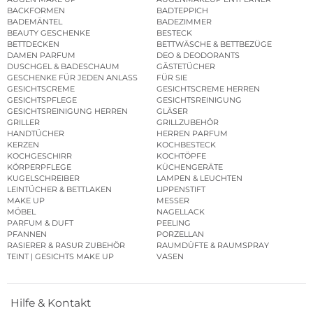
BACKFORMEN
BADTEPPICH
BADEMÄNTEL
BADEZIMMER
BEAUTY GESCHENKE
BESTECK
BETTDECKEN
BETTWÄSCHE & BETTBEZÜGE
DAMEN PARFUM
DEO & DEODORANTS
DUSCHGEL & BADESCHAUM
GÄSTETÜCHER
GESCHENKE FÜR JEDEN ANLASS
FÜR SIE
GESICHTSCREME
GESICHTSCREME HERREN
GESICHTSPFLEGE
GESICHTSREINIGUNG
GESICHTSREINIGUNG HERREN
GLÄSER
GRILLER
GRILLZUBEHÖR
HANDTÜCHER
HERREN PARFUM
KERZEN
KOCHBESTECK
KOCHGESCHIRR
KOCHTÖPFE
KÖRPERPFLEGE
KÜCHENGERÄTE
KUGELSCHREIBER
LAMPEN & LEUCHTEN
LEINTÜCHER & BETTLAKEN
LIPPENSTIFT
MAKE UP
MESSER
MÖBEL
NAGELLACK
PARFUM & DUFT
PEELING
PFANNEN
PORZELLAN
RASIERER & RASUR ZUBEHÖR
RAUMDÜFTE & RAUMSPRAY
TEINT | GESICHTS MAKE UP
VASEN
Hilfe & Kontakt