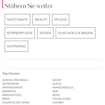
Stöbern Sie weiter
NESTI DANTE
BEAUTY
PFLEGE
KÖRPERPFLEGE
SEIFEN
DUSCHGELS & BADEN
MUTTERTAG
Top Marken
ADIDAS ORIGINALS
AESOP
AFFENZAHN
ALESSI
ARMANI/PRIVÉ
ARMEDANGELS
BARBOUR
BDK
BIRKENSTOCK
BOSS
BRAX
CALVIN KLEIN
CALVIN KLEIN JEANS
CAMBIO