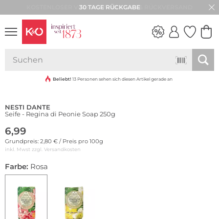
30 TAGE RÜCKGABE
NEW IN
WEDDING
VIBES
Beliebt!
13 Personen sehen sich diesen Artikel gerade an
NESTI DANTE
Seife - Regina di Peonie Soap 250g
6,99
Grundpreis: 2,80 € / Preis pro 100g
inkl. Mwst zzgl.
Versandkosten
Farbe:
Rosa