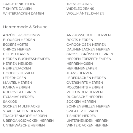
TRACHTENKLEIDER
TRENCHCOATS
T-SHIRTS DAMEN
WIDELEG JEANS
WINTERJACKEN DAMEN
WOLLMÄNTEL DAMEN
Herrenmode & Schuhe
ANZÜGE & SMOKINGS
ANZUGSSCHUHE HERREN
BLOUSON HERREN
BOOTS HERREN
BOXERSHORTS
CARGOHOSEN HERREN
CHINOS HERREN
DAUNENJACKEN HERREN
GILETS HERREN
GROSSE GRÖSSEN HERREN
HERREN BUSINESSHEMDEN
HERREN FREIZEITHEMDEN
HERREN HEMDEN
HERRENHOSEN
HERRENJACKEN
HERRENSNEAKER
HOODIES HERREN
JEANS HERREN
LEDERHOSEN
LEDERJACKEN HERREN
MÄNTEL HERREN
OVERSHIRTS HERREN
PARKA HERREN
POLOSHIRTS HERREN
PULLOVER HERREN
PULLUNDER HERREN
PYJAMAS HERREN
RUCKSÄCKE HERREN
SAKKOS
SOCKEN HERREN
SOCKEN MULTIPACKS
SONNENBRILLEN HERREN
STRICKJACKEN HERREN
SWEATER HERREN
TRACHTENMODE HERREN
T-SHIRTS HERREN
ÜBERGANGSJACKEN HERREN
UNTERHEMDEN HERREN
UNTERWÄSCHE HERREN
WINTERJACKEN HERREN