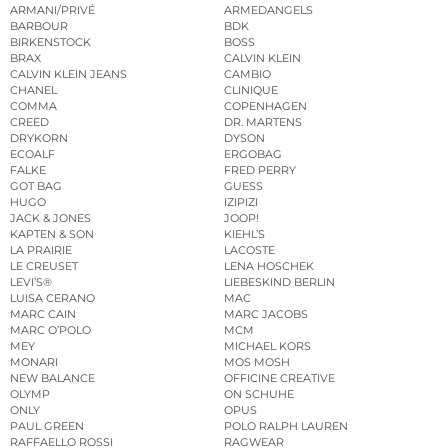
ARMANI/PRIVÉ
ARMEDANGELS
BARBOUR
BDK
BIRKENSTOCK
BOSS
BRAX
CALVIN KLEIN
CALVIN KLEIN JEANS
CAMBIO
CHANEL
CLINIQUE
COMMA
COPENHAGEN
CREED
DR. MARTENS
DRYKORN
DYSON
ECOALF
ERGOBAG
FALKE
FRED PERRY
GOT BAG
GUESS
HUGO
IZIPIZI
JACK & JONES
JOOP!
KAPTEN & SON
KIEHL’S
LA PRAIRIE
LACOSTE
LE CREUSET
LENA HOSCHEK
LEVI’S®
LIEBESKIND BERLIN
LUISA CERANO
MAC
MARC CAIN
MARC JACOBS
MARC O’POLO
MCM
MEY
MICHAEL KORS
MONARI
MOS MOSH
NEW BALANCE
OFFICINE CREATIVE
OLYMP
ON SCHUHE
ONLY
OPUS
PAUL GREEN
POLO RALPH LAUREN
RAFFAELLO ROSSI
RAGWEAR