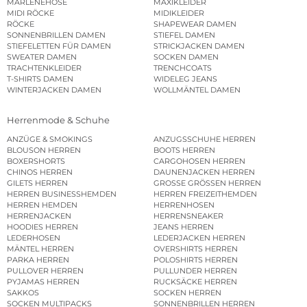
MARLENEHOSE
MAXIKLEIDER
MIDI RÖCKE
MIDIKLEIDER
RÖCKE
SHAPEWEAR DAMEN
SONNENBRILLEN DAMEN
STIEFEL DAMEN
STIEFELETTEN FÜR DAMEN
STRICKJACKEN DAMEN
SWEATER DAMEN
SOCKEN DAMEN
TRACHTENKLEIDER
TRENCHCOATS
T-SHIRTS DAMEN
WIDELEG JEANS
WINTERJACKEN DAMEN
WOLLMÄNTEL DAMEN
Herrenmode & Schuhe
ANZÜGE & SMOKINGS
ANZUGSSCHUHE HERREN
BLOUSON HERREN
BOOTS HERREN
BOXERSHORTS
CARGOHOSEN HERREN
CHINOS HERREN
DAUNENJACKEN HERREN
GILETS HERREN
GROSSE GRÖSSEN HERREN
HERREN BUSINESSHEMDEN
HERREN FREIZEITHEMDEN
HERREN HEMDEN
HERRENHOSEN
HERRENJACKEN
HERRENSNEAKER
HOODIES HERREN
JEANS HERREN
LEDERHOSEN
LEDERJACKEN HERREN
MÄNTEL HERREN
OVERSHIRTS HERREN
PARKA HERREN
POLOSHIRTS HERREN
PULLOVER HERREN
PULLUNDER HERREN
PYJAMAS HERREN
RUCKSÄCKE HERREN
SAKKOS
SOCKEN HERREN
SOCKEN MULTIPACKS
SONNENBRILLEN HERREN