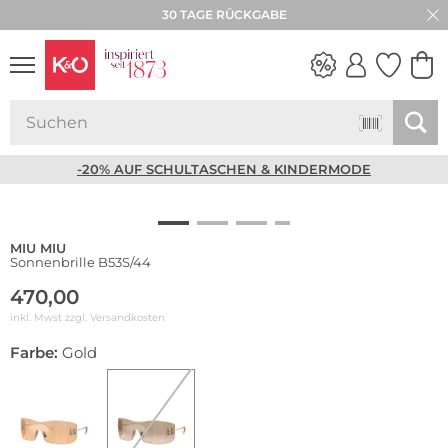
30 TAGE RÜCKGABE
NEW IN
WEDDING
VIBES
-20% AUF SCHULTASCHEN & KINDERMODE
MIU MIU
Sonnenbrille B53S/44
470,00
inkl. Mwst zzgl.
Versandkosten
Farbe:
Gold