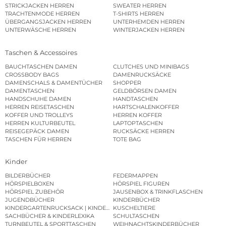
STRICKJACKEN HERREN
SWEATER HERREN
TRACHTENMODE HERREN
T-SHIRTS HERREN
ÜBERGANGSJACKEN HERREN
UNTERHEMDEN HERREN
UNTERWÄSCHE HERREN
WINTERJACKEN HERREN
Taschen & Accessoires
BAUCHTASCHEN DAMEN
CLUTCHES UND MINIBAGS
CROSSBODY BAGS
DAMENRUCKSÄCKE
DAMENSCHALS & DAMENTÜCHER
SHOPPER
DAMENTASCHEN
GELDBÖRSEN DAMEN
HANDSCHUHE DAMEN
HANDTASCHEN
HERREN REISETASCHEN
HARTSCHALENKOFFER
KOFFER UND TROLLEYS
HERREN KOFFER
HERREN KULTURBEUTEL
LAPTOPTASCHEN
REISEGEPÄCK DAMEN
RUCKSÄCKE HERREN
TASCHEN FÜR HERREN
TOTE BAG
Kinder
BILDERBÜCHER
FEDERMAPPEN
HÖRSPIELBOXEN
HÖRSPIEL FIGUREN
HÖRSPIEL ZUBEHÖR
JAUSENBOX & TRINKFLASCHEN
JUGENDBÜCHER
KINDERBÜCHER
KINDERGARTENRUCKSACK | KINDERGARTENBEUTEL
KUSCHELTIERE
SACHBÜCHER & KINDERLEXIKA
SCHULTASCHEN
TURNBEUTEL & SPORTTASCHEN
WEIHNACHTSKINDERBÜCHER