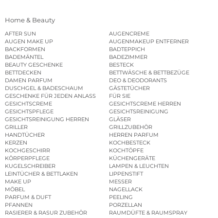
Home & Beauty
AFTER SUN
AUGENCREME
AUGEN MAKE UP
AUGENMAKEUP ENTFERNER
BACKFORMEN
BADTEPPICH
BADEMÄNTEL
BADEZIMMER
BEAUTY GESCHENKE
BESTECK
BETTDECKEN
BETTWÄSCHE & BETTBEZÜGE
DAMEN PARFUM
DEO & DEODORANTS
DUSCHGEL & BADESCHAUM
GÄSTETÜCHER
GESCHENKE FÜR JEDEN ANLASS
FÜR SIE
GESICHTSCREME
GESICHTSCREME HERREN
GESICHTSPFLEGE
GESICHTSREINIGUNG
GESICHTSREINIGUNG HERREN
GLÄSER
GRILLER
GRILLZUBEHÖR
HANDTÜCHER
HERREN PARFUM
KERZEN
KOCHBESTECK
KOCHGESCHIRR
KOCHTÖPFE
KÖRPERPFLEGE
KÜCHENGERÄTE
KUGELSCHREIBER
LAMPEN & LEUCHTEN
LEINTÜCHER & BETTLAKEN
LIPPENSTIFT
MAKE UP
MESSER
MÖBEL
NAGELLACK
PARFUM & DUFT
PEELING
PFANNEN
PORZELLAN
RASIERER & RASUR ZUBEHÖR
RAUMDÜFTE & RAUMSPRAY