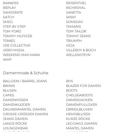
RAINKISS
REISENTHEL
REPLAY
RICHROYAL
SAMSONITE
SANETTA
SATCH
SKINY
SMEG
SOMEDAY
STEP BY STEP
TAMARIS
TOM FORD
TOM TAILOR
TOMMY HILFIGER
TOMMY JEANS
TONIES
TRIUMPH
VEE COLLECTIVE
VEJA
VERO MODA
VILLEROY & BOCH
WEEKEND MAX MARA
WELLENSTEYN
WMF
Damenmode & Schuhe
BALLOON / BARREL JEANS
BHS
BIKINIS
BLAZER FÜR DAMEN
BLUSEN
BOOTS
CAPES
CHELSEABOOTS
DAMENHOSEN
DAMENJACKEN
DAMENKLEIDER
DAMENPULLOVER
DAUNENMÄNTEL DAMEN
DIRNDLBLUSEN
GROSSE GRÖSSEN DAMEN
HEMDBLUSEN
JEANS DAMEN
KURZE RÖCKE
LANGE RÖCKE
LEGGINGS DAMEN
LOUNGEWEAR
MÄNTEL DAMEN