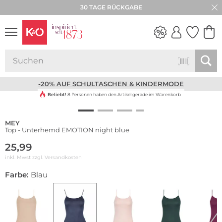
30 TAGE RÜCKGABE
NEW IN
WEDDING
VIBES
-20% AUF SCHULTASCHEN & KINDERMODE
Beliebt!
8 Personen haben den Artikel gerade im Warenkorb
MEY
Top - Unterhemd EMOTION night blue
25,99
inkl. Mwst zzgl.
Versandkosten
Farbe:
Blau