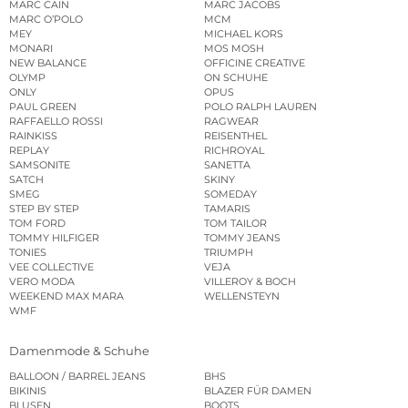
MARC CAIN
MARC JACOBS
MARC O’POLO
MCM
MEY
MICHAEL KORS
MONARI
MOS MOSH
NEW BALANCE
OFFICINE CREATIVE
OLYMP
ON SCHUHE
ONLY
OPUS
PAUL GREEN
POLO RALPH LAUREN
RAFFAELLO ROSSI
RAGWEAR
RAINKISS
REISENTHEL
REPLAY
RICHROYAL
SAMSONITE
SANETTA
SATCH
SKINY
SMEG
SOMEDAY
STEP BY STEP
TAMARIS
TOM FORD
TOM TAILOR
TOMMY HILFIGER
TOMMY JEANS
TONIES
TRIUMPH
VEE COLLECTIVE
VEJA
VERO MODA
VILLEROY & BOCH
WEEKEND MAX MARA
WELLENSTEYN
WMF
Damenmode & Schuhe
BALLOON / BARREL JEANS
BHS
BIKINIS
BLAZER FÜR DAMEN
BLUSEN
BOOTS