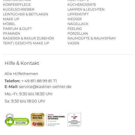
KÖRPERPFLEGE
KÜCHENGERÄTE
KUGELSCHREIBER
LAMPEN & LEUCHTEN
LEINTÜCHER & BETTLAKEN
LIPPENSTIFT
MAKE UP
MESSER
MÖBEL
NAGELLACK
PARFUM & DUFT
PEELING
PFANNEN
PORZELLAN
RASIERER & RASUR ZUBEHÖR
RAUMDÜFTE & RAUMSPRAY
TEINT | GESICHTS MAKE UP
VASEN
Hilfe & Kontakt
Alle Hilfethemen
Telefon:
+ 49 811 88 99 81 71
E-Mail:
service@kastner-oehler.de
Mo.–Fr. 9:30 bis 18:30 Uhr
Sa. 9:30 bis 18:00 Uhr