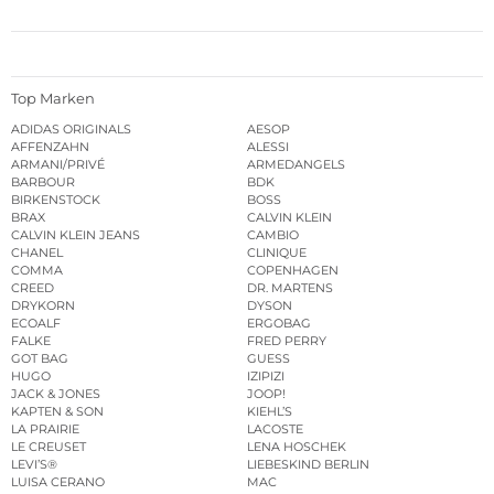
Top Marken
ADIDAS ORIGINALS
AESOP
AFFENZAHN
ALESSI
ARMANI/PRIVÉ
ARMEDANGELS
BARBOUR
BDK
BIRKENSTOCK
BOSS
BRAX
CALVIN KLEIN
CALVIN KLEIN JEANS
CAMBIO
CHANEL
CLINIQUE
COMMA
COPENHAGEN
CREED
DR. MARTENS
DRYKORN
DYSON
ECOALF
ERGOBAG
FALKE
FRED PERRY
GOT BAG
GUESS
HUGO
IZIPIZI
JACK & JONES
JOOP!
KAPTEN & SON
KIEHL’S
LA PRAIRIE
LACOSTE
LE CREUSET
LENA HOSCHEK
LEVI’S®
LIEBESKIND BERLIN
LUISA CERANO
MAC