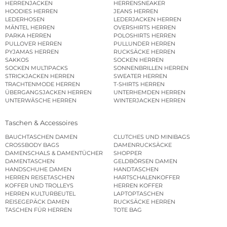
HERRENJACKEN
HERRENSNEAKER
HOODIES HERREN
JEANS HERREN
LEDERHOSEN
LEDERJACKEN HERREN
MÄNTEL HERREN
OVERSHIRTS HERREN
PARKA HERREN
POLOSHIRTS HERREN
PULLOVER HERREN
PULLUNDER HERREN
PYJAMAS HERREN
RUCKSÄCKE HERREN
SAKKOS
SOCKEN HERREN
SOCKEN MULTIPACKS
SONNENBRILLEN HERREN
STRICKJACKEN HERREN
SWEATER HERREN
TRACHTENMODE HERREN
T-SHIRTS HERREN
ÜBERGANGSJACKEN HERREN
UNTERHEMDEN HERREN
UNTERWÄSCHE HERREN
WINTERJACKEN HERREN
Taschen & Accessoires
BAUCHTASCHEN DAMEN
CLUTCHES UND MINIBAGS
CROSSBODY BAGS
DAMENRUCKSÄCKE
DAMENSCHALS & DAMENTÜCHER
SHOPPER
DAMENTASCHEN
GELDBÖRSEN DAMEN
HANDSCHUHE DAMEN
HANDTASCHEN
HERREN REISETASCHEN
HARTSCHALENKOFFER
KOFFER UND TROLLEYS
HERREN KOFFER
HERREN KULTURBEUTEL
LAPTOPTASCHEN
REISEGEPÄCK DAMEN
RUCKSÄCKE HERREN
TASCHEN FÜR HERREN
TOTE BAG