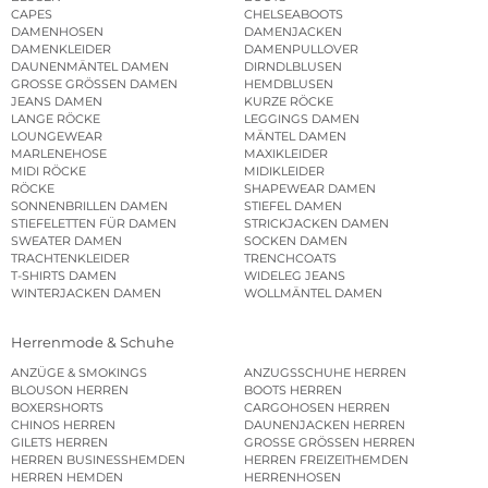
CAPES
CHELSEABOOTS
DAMENHOSEN
DAMENJACKEN
DAMENKLEIDER
DAMENPULLOVER
DAUNENMÄNTEL DAMEN
DIRNDLBLUSEN
GROSSE GRÖSSEN DAMEN
HEMDBLUSEN
JEANS DAMEN
KURZE RÖCKE
LANGE RÖCKE
LEGGINGS DAMEN
LOUNGEWEAR
MÄNTEL DAMEN
MARLENEHOSE
MAXIKLEIDER
MIDI RÖCKE
MIDIKLEIDER
RÖCKE
SHAPEWEAR DAMEN
SONNENBRILLEN DAMEN
STIEFEL DAMEN
STIEFELETTEN FÜR DAMEN
STRICKJACKEN DAMEN
SWEATER DAMEN
SOCKEN DAMEN
TRACHTENKLEIDER
TRENCHCOATS
T-SHIRTS DAMEN
WIDELEG JEANS
WINTERJACKEN DAMEN
WOLLMÄNTEL DAMEN
Herrenmode & Schuhe
ANZÜGE & SMOKINGS
ANZUGSSCHUHE HERREN
BLOUSON HERREN
BOOTS HERREN
BOXERSHORTS
CARGOHOSEN HERREN
CHINOS HERREN
DAUNENJACKEN HERREN
GILETS HERREN
GROSSE GRÖSSEN HERREN
HERREN BUSINESSHEMDEN
HERREN FREIZEITHEMDEN
HERREN HEMDEN
HERRENHOSEN