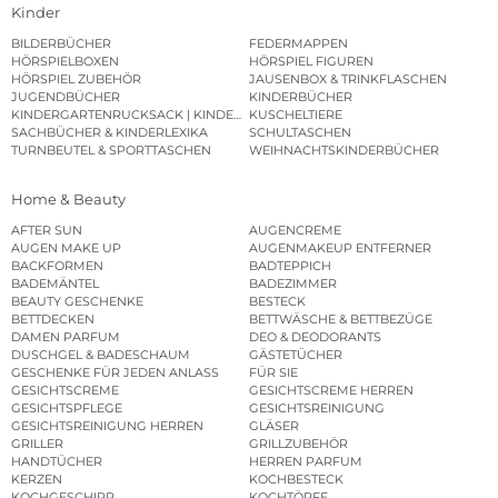
Kinder
BILDERBÜCHER
FEDERMAPPEN
HÖRSPIELBOXEN
HÖRSPIEL FIGUREN
HÖRSPIEL ZUBEHÖR
JAUSENBOX & TRINKFLASCHEN
JUGENDBÜCHER
KINDERBÜCHER
KINDERGARTENRUCKSACK | KINDERGARTENBEUTEL
KUSCHELTIERE
SACHBÜCHER & KINDERLEXIKA
SCHULTASCHEN
TURNBEUTEL & SPORTTASCHEN
WEIHNACHTSKINDERBÜCHER
Home & Beauty
AFTER SUN
AUGENCREME
AUGEN MAKE UP
AUGENMAKEUP ENTFERNER
BACKFORMEN
BADTEPPICH
BADEMÄNTEL
BADEZIMMER
BEAUTY GESCHENKE
BESTECK
BETTDECKEN
BETTWÄSCHE & BETTBEZÜGE
DAMEN PARFUM
DEO & DEODORANTS
DUSCHGEL & BADESCHAUM
GÄSTETÜCHER
GESCHENKE FÜR JEDEN ANLASS
FÜR SIE
GESICHTSCREME
GESICHTSCREME HERREN
GESICHTSPFLEGE
GESICHTSREINIGUNG
GESICHTSREINIGUNG HERREN
GLÄSER
GRILLER
GRILLZUBEHÖR
HANDTÜCHER
HERREN PARFUM
KERZEN
KOCHBESTECK
KOCHGESCHIRR
KOCHTÖPFE