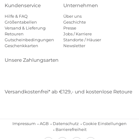
Kundenservice
Unternehmen
Hilfe & FAQ
Über uns
Größentabellen
Geschichte
Versand & Lieferung
Presse
Retouren
Jobs / Karriere
Gutscheinbedingungen
Standorte / Häuser
Geschenkkarten
Newsletter
Unsere Zahlungsarten
Klarna
Mastercard
Visa
Diners
Applepay
Amazon
Payp
Versandkostenfrei* ab €129,- und kostenlose Retoure
DHL
Gebrüder Weiss
Impressum
AGB
Datenschutz
Cookie Einstellungen
Barrierefreiheit