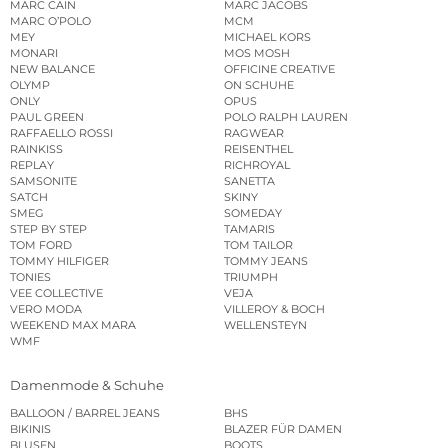
MARC CAIN
MARC JACOBS
MARC O’POLO
MCM
MEY
MICHAEL KORS
MONARI
MOS MOSH
NEW BALANCE
OFFICINE CREATIVE
OLYMP
ON SCHUHE
ONLY
OPUS
PAUL GREEN
POLO RALPH LAUREN
RAFFAELLO ROSSI
RAGWEAR
RAINKISS
REISENTHEL
REPLAY
RICHROYAL
SAMSONITE
SANETTA
SATCH
SKINY
SMEG
SOMEDAY
STEP BY STEP
TAMARIS
TOM FORD
TOM TAILOR
TOMMY HILFIGER
TOMMY JEANS
TONIES
TRIUMPH
VEE COLLECTIVE
VEJA
VERO MODA
VILLEROY & BOCH
WEEKEND MAX MARA
WELLENSTEYN
WMF
Damenmode & Schuhe
BALLOON / BARREL JEANS
BHS
BIKINIS
BLAZER FÜR DAMEN
BLUSEN
BOOTS