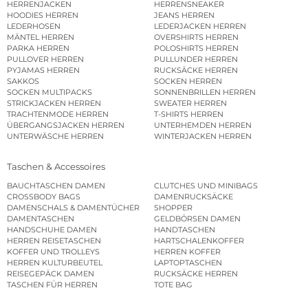
HERRENJACKEN
HERRENSNEAKER
HOODIES HERREN
JEANS HERREN
LEDERHOSEN
LEDERJACKEN HERREN
MÄNTEL HERREN
OVERSHIRTS HERREN
PARKA HERREN
POLOSHIRTS HERREN
PULLOVER HERREN
PULLUNDER HERREN
PYJAMAS HERREN
RUCKSÄCKE HERREN
SAKKOS
SOCKEN HERREN
SOCKEN MULTIPACKS
SONNENBRILLEN HERREN
STRICKJACKEN HERREN
SWEATER HERREN
TRACHTENMODE HERREN
T-SHIRTS HERREN
ÜBERGANGSJACKEN HERREN
UNTERHEMDEN HERREN
UNTERWÄSCHE HERREN
WINTERJACKEN HERREN
Taschen & Accessoires
BAUCHTASCHEN DAMEN
CLUTCHES UND MINIBAGS
CROSSBODY BAGS
DAMENRUCKSÄCKE
DAMENSCHALS & DAMENTÜCHER
SHOPPER
DAMENTASCHEN
GELDBÖRSEN DAMEN
HANDSCHUHE DAMEN
HANDTASCHEN
HERREN REISETASCHEN
HARTSCHALENKOFFER
KOFFER UND TROLLEYS
HERREN KOFFER
HERREN KULTURBEUTEL
LAPTOPTASCHEN
REISEGEPÄCK DAMEN
RUCKSÄCKE HERREN
TASCHEN FÜR HERREN
TOTE BAG