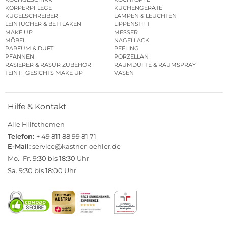
KÖRPERPFLEGE
KÜCHENGERÄTE
KUGELSCHREIBER
LAMPEN & LEUCHTEN
LEINTÜCHER & BETTLAKEN
LIPPENSTIFT
MAKE UP
MESSER
MÖBEL
NAGELLACK
PARFUM & DUFT
PEELING
PFANNEN
PORZELLAN
RASIERER & RASUR ZUBEHÖR
RAUMDÜFTE & RAUMSPRAY
TEINT | GESICHTS MAKE UP
VASEN
Hilfe & Kontakt
Alle Hilfethemen
Telefon:
+ 49 811 88 99 81 71
E-Mail:
service@kastner-oehler.de
Mo.–Fr. 9:30 bis 18:30 Uhr
Sa. 9:30 bis 18:00 Uhr