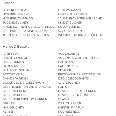
Kinder
BILDERBÜCHER
FEDERMAPPEN
HÖRSPIELBOXEN
HÖRSPIEL FIGUREN
HÖRSPIEL ZUBEHÖR
JAUSENBOX & TRINKFLASCHEN
JUGENDBÜCHER
KINDERBÜCHER
KINDERGARTENRUCKSACK | KINDERGARTENBEUTEL
KUSCHELTIERE
SACHBÜCHER & KINDERLEXIKA
SCHULTASCHEN
TURNBEUTEL & SPORTTASCHEN
WEIHNACHTSKINDERBÜCHER
Home & Beauty
AFTER SUN
AUGENCREME
AUGEN MAKE UP
AUGENMAKEUP ENTFERNER
BACKFORMEN
BADTEPPICH
BADEMÄNTEL
BADEZIMMER
BEAUTY GESCHENKE
BESTECK
BETTDECKEN
BETTWÄSCHE & BETTBEZÜGE
DAMEN PARFUM
DEO & DEODORANTS
DUSCHGEL & BADESCHAUM
GÄSTETÜCHER
GESCHENKE FÜR JEDEN ANLASS
FÜR SIE
GESICHTSCREME
GESICHTSCREME HERREN
GESICHTSPFLEGE
GESICHTSREINIGUNG
GESICHTSREINIGUNG HERREN
GLÄSER
GRILLER
GRILLZUBEHÖR
HANDTÜCHER
HERREN PARFUM
KERZEN
KOCHBESTECK
KOCHGESCHIRR
KOCHTÖPFE