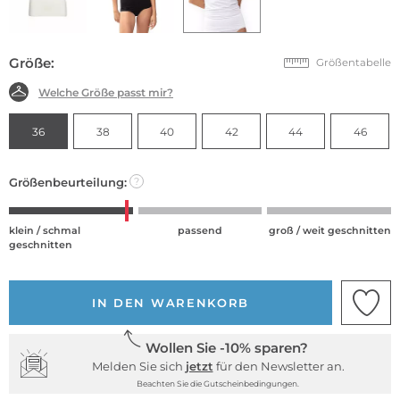
Größe:
Größentabelle
Welche Größe passt mir?
36
38
40
42
44
46
Größenbeurteilung:
?
klein / schmal
passend
groß / weit geschnitten
geschnitten
IN DEN WARENKORB
Wollen Sie -10% sparen?
Melden Sie sich
jetzt
für den Newsletter an.
Beachten Sie die Gutscheinbedingungen.