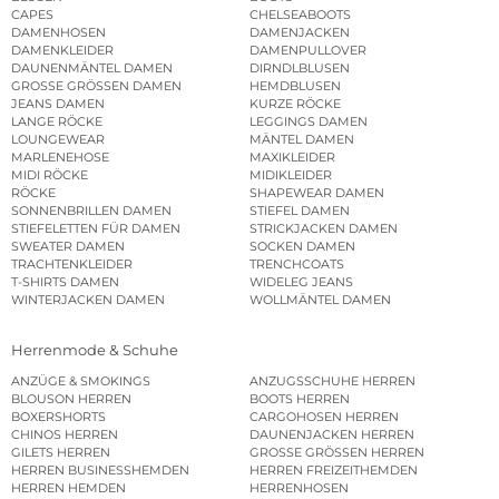
CAPES
CHELSEABOOTS
DAMENHOSEN
DAMENJACKEN
DAMENKLEIDER
DAMENPULLOVER
DAUNENMÄNTEL DAMEN
DIRNDLBLUSEN
GROSSE GRÖSSEN DAMEN
HEMDBLUSEN
JEANS DAMEN
KURZE RÖCKE
LANGE RÖCKE
LEGGINGS DAMEN
LOUNGEWEAR
MÄNTEL DAMEN
MARLENEHOSE
MAXIKLEIDER
MIDI RÖCKE
MIDIKLEIDER
RÖCKE
SHAPEWEAR DAMEN
SONNENBRILLEN DAMEN
STIEFEL DAMEN
STIEFELETTEN FÜR DAMEN
STRICKJACKEN DAMEN
SWEATER DAMEN
SOCKEN DAMEN
TRACHTENKLEIDER
TRENCHCOATS
T-SHIRTS DAMEN
WIDELEG JEANS
WINTERJACKEN DAMEN
WOLLMÄNTEL DAMEN
Herrenmode & Schuhe
ANZÜGE & SMOKINGS
ANZUGSSCHUHE HERREN
BLOUSON HERREN
BOOTS HERREN
BOXERSHORTS
CARGOHOSEN HERREN
CHINOS HERREN
DAUNENJACKEN HERREN
GILETS HERREN
GROSSE GRÖSSEN HERREN
HERREN BUSINESSHEMDEN
HERREN FREIZEITHEMDEN
HERREN HEMDEN
HERRENHOSEN