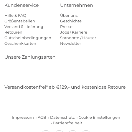
Kundenservice
Unternehmen
Hilfe & FAQ
Über uns
Größentabellen
Geschichte
Versand & Lieferung
Presse
Retouren
Jobs / Karriere
Gutscheinbedingungen
Standorte / Häuser
Geschenkkarten
Newsletter
Unsere Zahlungsarten
Klarna
Mastercard
Visa
Diners
Applepay
Amazon
Payp
Versandkostenfrei* ab €129,- und kostenlose Retoure
DHL
Gebrüder Weiss
Impressum
AGB
Datenschutz
Cookie Einstellungen
Barrierefreiheit