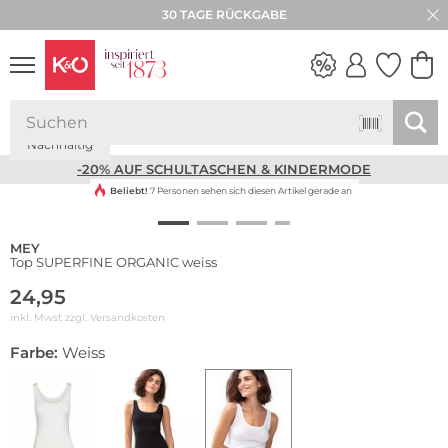
30 TAGE RÜCKGABE
Nachhaltig
NEW IN
WEDDING
VIBES
-20% AUF SCHULTASCHEN & KINDERMODE
Beliebt!
7 Personen sehen sich diesen Artikel gerade an
MEY
Top SUPERFINE ORGANIC weiss
24,95
inkl. Mwst zzgl.
Versandkosten
Farbe:
Weiss