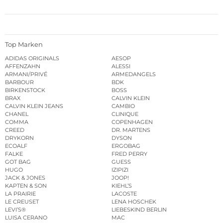
Top Marken
ADIDAS ORIGINALS
AESOP
AFFENZAHN
ALESSI
ARMANI/PRIVÉ
ARMEDANGELS
BARBOUR
BDK
BIRKENSTOCK
BOSS
BRAX
CALVIN KLEIN
CALVIN KLEIN JEANS
CAMBIO
CHANEL
CLINIQUE
COMMA
COPENHAGEN
CREED
DR. MARTENS
DRYKORN
DYSON
ECOALF
ERGOBAG
FALKE
FRED PERRY
GOT BAG
GUESS
HUGO
IZIPIZI
JACK & JONES
JOOP!
KAPTEN & SON
KIEHL’S
LA PRAIRIE
LACOSTE
LE CREUSET
LENA HOSCHEK
LEVI’S®
LIEBESKIND BERLIN
LUISA CERANO
MAC