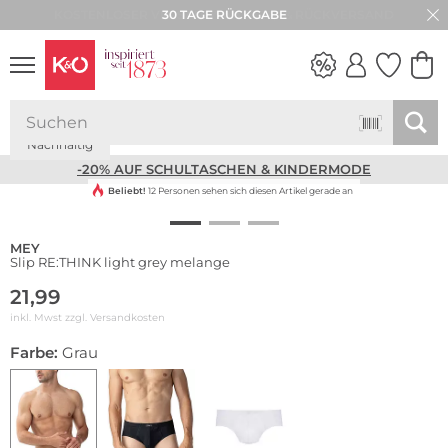
30 TAGE RÜCKGABE
Nachhaltig
NEW IN
WEDDING
VIBES
-20% AUF SCHULTASCHEN & KINDERMODE
Beliebt!
12 Personen sehen sich diesen Artikel gerade an
MEY
Slip RE:THINK light grey melange
21,99
inkl. Mwst zzgl.
Versandkosten
Farbe:
Grau