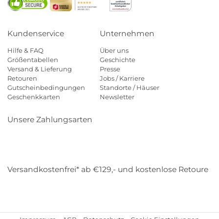
Kundenservice
Unternehmen
Hilfe & FAQ
Über uns
Größentabellen
Geschichte
Versand & Lieferung
Presse
Retouren
Jobs / Karriere
Gutscheinbedingungen
Standorte / Häuser
Geschenkkarten
Newsletter
Unsere Zahlungsarten
Klarna
Mastercard
Visa
Diners
Applepay
Amazon
Payp
Versandkostenfrei* ab €129,- und kostenlose Retoure
DHL
Gebrüder Weiss