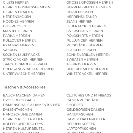
GILETS HERREN
GROSSE GRÖSSEN HERREN
HERREN BUSINESSHEMDEN
HERREN FREIZEITHEMDEN
HERREN HEMDEN
HERRENHOSEN
HERRENJACKEN
HERRENSNEAKER
HOODIES HERREN
JEANS HERREN
LEDERHOSEN
LEDERJACKEN HERREN
MÄNTEL HERREN
OVERSHIRTS HERREN
PARKA HERREN
POLOSHIRTS HERREN
PULLOVER HERREN
PULLUNDER HERREN
PYJAMAS HERREN
RUCKSÄCKE HERREN
SAKKOS
SOCKEN HERREN
SOCKEN MULTIPACKS
SONNENBRILLEN HERREN
STRICKJACKEN HERREN
SWEATER HERREN
TRACHTENMODE HERREN
T-SHIRTS HERREN
ÜBERGANGSJACKEN HERREN
UNTERHEMDEN HERREN
UNTERWÄSCHE HERREN
WINTERJACKEN HERREN
Taschen & Accessoires
BAUCHTASCHEN DAMEN
CLUTCHES UND MINIBAGS
CROSSBODY BAGS
DAMENRUCKSÄCKE
DAMENSCHALS & DAMENTÜCHER
SHOPPER
DAMENTASCHEN
GELDBÖRSEN DAMEN
HANDSCHUHE DAMEN
HANDTASCHEN
HERREN REISETASCHEN
HARTSCHALENKOFFER
KOFFER UND TROLLEYS
HERREN KOFFER
HERREN KULTURBEUTEL
LAPTOPTASCHEN