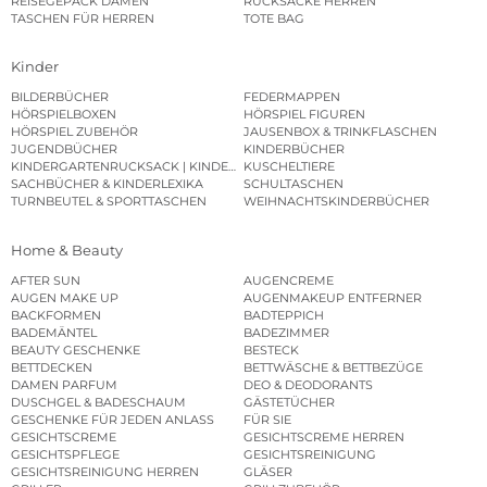
REISEGEPÄCK DAMEN
RUCKSÄCKE HERREN
TASCHEN FÜR HERREN
TOTE BAG
Kinder
BILDERBÜCHER
FEDERMAPPEN
HÖRSPIELBOXEN
HÖRSPIEL FIGUREN
HÖRSPIEL ZUBEHÖR
JAUSENBOX & TRINKFLASCHEN
JUGENDBÜCHER
KINDERBÜCHER
KINDERGARTENRUCKSACK | KINDERGARTENBEUTEL
KUSCHELTIERE
SACHBÜCHER & KINDERLEXIKA
SCHULTASCHEN
TURNBEUTEL & SPORTTASCHEN
WEIHNACHTSKINDERBÜCHER
Home & Beauty
AFTER SUN
AUGENCREME
AUGEN MAKE UP
AUGENMAKEUP ENTFERNER
BACKFORMEN
BADTEPPICH
BADEMÄNTEL
BADEZIMMER
BEAUTY GESCHENKE
BESTECK
BETTDECKEN
BETTWÄSCHE & BETTBEZÜGE
DAMEN PARFUM
DEO & DEODORANTS
DUSCHGEL & BADESCHAUM
GÄSTETÜCHER
GESCHENKE FÜR JEDEN ANLASS
FÜR SIE
GESICHTSCREME
GESICHTSCREME HERREN
GESICHTSPFLEGE
GESICHTSREINIGUNG
GESICHTSREINIGUNG HERREN
GLÄSER