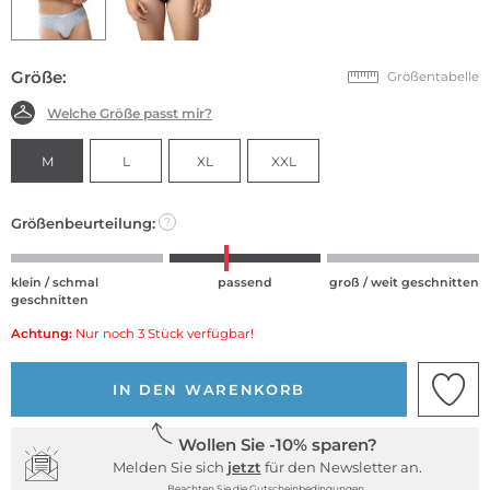
Größe:
Größentabelle
Welche Größe passt mir?
M
L
XL
XXL
Größenbeurteilung:
?
klein / schmal
passend
groß / weit geschnitten
geschnitten
Achtung:
Nur noch 3 Stück verfügbar!
IN DEN WARENKORB
Wollen Sie -10% sparen?
Melden Sie sich
jetzt
für den Newsletter an.
Beachten Sie die Gutscheinbedingungen.