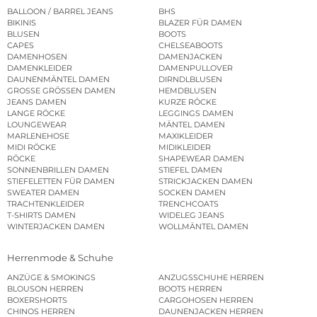
BALLOON / BARREL JEANS
BHS
BIKINIS
BLAZER FÜR DAMEN
BLUSEN
BOOTS
CAPES
CHELSEABOOTS
DAMENHOSEN
DAMENJACKEN
DAMENKLEIDER
DAMENPULLOVER
DAUNENMÄNTEL DAMEN
DIRNDLBLUSEN
GROSSE GRÖSSEN DAMEN
HEMDBLUSEN
JEANS DAMEN
KURZE RÖCKE
LANGE RÖCKE
LEGGINGS DAMEN
LOUNGEWEAR
MÄNTEL DAMEN
MARLENEHOSE
MAXIKLEIDER
MIDI RÖCKE
MIDIKLEIDER
RÖCKE
SHAPEWEAR DAMEN
SONNENBRILLEN DAMEN
STIEFEL DAMEN
STIEFELETTEN FÜR DAMEN
STRICKJACKEN DAMEN
SWEATER DAMEN
SOCKEN DAMEN
TRACHTENKLEIDER
TRENCHCOATS
T-SHIRTS DAMEN
WIDELEG JEANS
WINTERJACKEN DAMEN
WOLLMÄNTEL DAMEN
Herrenmode & Schuhe
ANZÜGE & SMOKINGS
ANZUGSSCHUHE HERREN
BLOUSON HERREN
BOOTS HERREN
BOXERSHORTS
CARGOHOSEN HERREN
CHINOS HERREN
DAUNENJACKEN HERREN