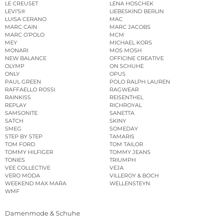
LE CREUSET
LENA HOSCHEK
LEVI’S®
LIEBESKIND BERLIN
LUISA CERANO
MAC
MARC CAIN
MARC JACOBS
MARC O’POLO
MCM
MEY
MICHAEL KORS
MONARI
MOS MOSH
NEW BALANCE
OFFICINE CREATIVE
OLYMP
ON SCHUHE
ONLY
OPUS
PAUL GREEN
POLO RALPH LAUREN
RAFFAELLO ROSSI
RAGWEAR
RAINKISS
REISENTHEL
REPLAY
RICHROYAL
SAMSONITE
SANETTA
SATCH
SKINY
SMEG
SOMEDAY
STEP BY STEP
TAMARIS
TOM FORD
TOM TAILOR
TOMMY HILFIGER
TOMMY JEANS
TONIES
TRIUMPH
VEE COLLECTIVE
VEJA
VERO MODA
VILLEROY & BOCH
WEEKEND MAX MARA
WELLENSTEYN
WMF
Damenmode & Schuhe