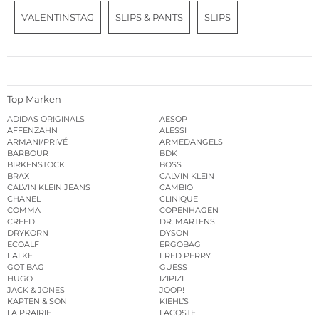
VALENTINSTAG
SLIPS & PANTS
SLIPS
Top Marken
ADIDAS ORIGINALS
AESOP
AFFENZAHN
ALESSI
ARMANI/PRIVÉ
ARMEDANGELS
BARBOUR
BDK
BIRKENSTOCK
BOSS
BRAX
CALVIN KLEIN
CALVIN KLEIN JEANS
CAMBIO
CHANEL
CLINIQUE
COMMA
COPENHAGEN
CREED
DR. MARTENS
DRYKORN
DYSON
ECOALF
ERGOBAG
FALKE
FRED PERRY
GOT BAG
GUESS
HUGO
IZIPIZI
JACK & JONES
JOOP!
KAPTEN & SON
KIEHL’S
LA PRAIRIE
LACOSTE