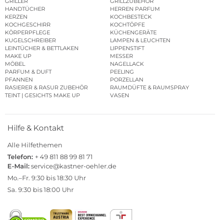
GRILLER
GRILLZUBEHÖR
HANDTÜCHER
HERREN PARFUM
KERZEN
KOCHBESTECK
KOCHGESCHIRR
KOCHTÖPFE
KÖRPERPFLEGE
KÜCHENGERÄTE
KUGELSCHREIBER
LAMPEN & LEUCHTEN
LEINTÜCHER & BETTLAKEN
LIPPENSTIFT
MAKE UP
MESSER
MÖBEL
NAGELLACK
PARFUM & DUFT
PEELING
PFANNEN
PORZELLAN
RASIERER & RASUR ZUBEHÖR
RAUMDÜFTE & RAUMSPRAY
TEINT | GESICHTS MAKE UP
VASEN
Hilfe & Kontakt
Alle Hilfethemen
Telefon:
+ 49 811 88 99 81 71
E-Mail:
service@kastner-oehler.de
Mo.–Fr. 9:30 bis 18:30 Uhr
Sa. 9:30 bis 18:00 Uhr