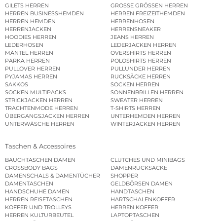
GILETS HERREN
GROSSE GRÖSSEN HERREN
HERREN BUSINESSHEMDEN
HERREN FREIZEITHEMDEN
HERREN HEMDEN
HERRENHOSEN
HERRENJACKEN
HERRENSNEAKER
HOODIES HERREN
JEANS HERREN
LEDERHOSEN
LEDERJACKEN HERREN
MÄNTEL HERREN
OVERSHIRTS HERREN
PARKA HERREN
POLOSHIRTS HERREN
PULLOVER HERREN
PULLUNDER HERREN
PYJAMAS HERREN
RUCKSÄCKE HERREN
SAKKOS
SOCKEN HERREN
SOCKEN MULTIPACKS
SONNENBRILLEN HERREN
STRICKJACKEN HERREN
SWEATER HERREN
TRACHTENMODE HERREN
T-SHIRTS HERREN
ÜBERGANGSJACKEN HERREN
UNTERHEMDEN HERREN
UNTERWÄSCHE HERREN
WINTERJACKEN HERREN
Taschen & Accessoires
BAUCHTASCHEN DAMEN
CLUTCHES UND MINIBAGS
CROSSBODY BAGS
DAMENRUCKSÄCKE
DAMENSCHALS & DAMENTÜCHER
SHOPPER
DAMENTASCHEN
GELDBÖRSEN DAMEN
HANDSCHUHE DAMEN
HANDTASCHEN
HERREN REISETASCHEN
HARTSCHALENKOFFER
KOFFER UND TROLLEYS
HERREN KOFFER
HERREN KULTURBEUTEL
LAPTOPTASCHEN