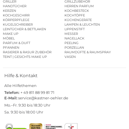
GRILLER
GRILLZUBEHÖR
HANDTÜCHER
HERREN PARFUM
KERZEN
KOCHBESTECK
KOCHGESCHIRR
KOCHTÖPFE
KÖRPERPFLEGE
KÜCHENGERÄTE
KUGELSCHREIBER
LAMPEN & LEUCHTEN
LEINTÜCHER & BETTLAKEN
LIPPENSTIFT
MAKE UP
MESSER
MÖBEL
NAGELLACK
PARFUM & DUFT
PEELING
PFANNEN
PORZELLAN
RASIERER & RASUR ZUBEHÖR
RAUMDÜFTE & RAUMSPRAY
TEINT | GESICHTS MAKE UP
VASEN
Hilfe & Kontakt
Alle Hilfethemen
Telefon:
+ 49 811 88 99 81 71
E-Mail:
service@kastner-oehler.de
Mo.–Fr. 9:30 bis 18:30 Uhr
Sa. 9:30 bis 18:00 Uhr