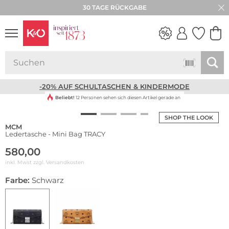
30 TAGE RÜCKGABE
NEW IN
WEDDING
VIBES
-20% AUF SCHULTASCHEN & KINDERMODE
Beliebt!
12 Personen sehen sich diesen Artikel gerade an
SHOP THE LOOK
MCM
Ledertasche - Mini Bag TRACY
580,00
inkl. Mwst zzgl.
Versandkosten
Farbe:
Schwarz