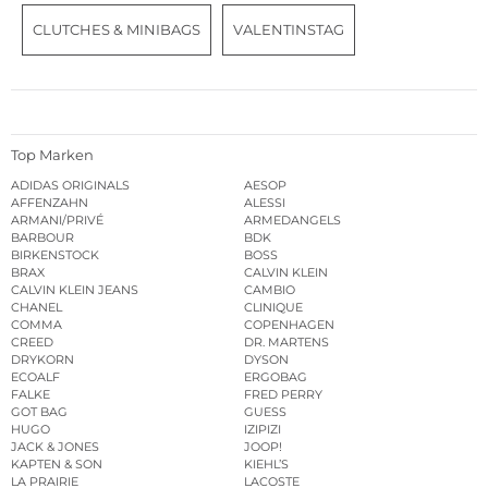
CLUTCHES & MINIBAGS
VALENTINSTAG
Top Marken
ADIDAS ORIGINALS
AESOP
AFFENZAHN
ALESSI
ARMANI/PRIVÉ
ARMEDANGELS
BARBOUR
BDK
BIRKENSTOCK
BOSS
BRAX
CALVIN KLEIN
CALVIN KLEIN JEANS
CAMBIO
CHANEL
CLINIQUE
COMMA
COPENHAGEN
CREED
DR. MARTENS
DRYKORN
DYSON
ECOALF
ERGOBAG
FALKE
FRED PERRY
GOT BAG
GUESS
HUGO
IZIPIZI
JACK & JONES
JOOP!
KAPTEN & SON
KIEHL’S
LA PRAIRIE
LACOSTE