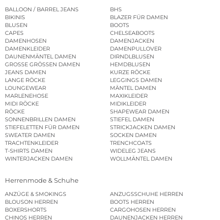
BALLOON / BARREL JEANS
BHS
BIKINIS
BLAZER FÜR DAMEN
BLUSEN
BOOTS
CAPES
CHELSEABOOTS
DAMENHOSEN
DAMENJACKEN
DAMENKLEIDER
DAMENPULLOVER
DAUNENMÄNTEL DAMEN
DIRNDLBLUSEN
GROSSE GRÖSSEN DAMEN
HEMDBLUSEN
JEANS DAMEN
KURZE RÖCKE
LANGE RÖCKE
LEGGINGS DAMEN
LOUNGEWEAR
MÄNTEL DAMEN
MARLENEHOSE
MAXIKLEIDER
MIDI RÖCKE
MIDIKLEIDER
RÖCKE
SHAPEWEAR DAMEN
SONNENBRILLEN DAMEN
STIEFEL DAMEN
STIEFELETTEN FÜR DAMEN
STRICKJACKEN DAMEN
SWEATER DAMEN
SOCKEN DAMEN
TRACHTENKLEIDER
TRENCHCOATS
T-SHIRTS DAMEN
WIDELEG JEANS
WINTERJACKEN DAMEN
WOLLMÄNTEL DAMEN
Herrenmode & Schuhe
ANZÜGE & SMOKINGS
ANZUGSSCHUHE HERREN
BLOUSON HERREN
BOOTS HERREN
BOXERSHORTS
CARGOHOSEN HERREN
CHINOS HERREN
DAUNENJACKEN HERREN