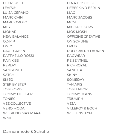
LE CREUSET
LENA HOSCHEK
LEVI’S®
LIEBESKIND BERLIN
LUISA CERANO
MAC
MARC CAIN
MARC JACOBS
MARC O’POLO
MCM
MEY
MICHAEL KORS
MONARI
MOS MOSH
NEW BALANCE
OFFICINE CREATIVE
OLYMP
ON SCHUHE
ONLY
OPUS
PAUL GREEN
POLO RALPH LAUREN
RAFFAELLO ROSSI
RAGWEAR
RAINKISS
REISENTHEL
REPLAY
RICHROYAL
SAMSONITE
SANETTA
SATCH
SKINY
SMEG
SOMEDAY
STEP BY STEP
TAMARIS
TOM FORD
TOM TAILOR
TOMMY HILFIGER
TOMMY JEANS
TONIES
TRIUMPH
VEE COLLECTIVE
VEJA
VERO MODA
VILLEROY & BOCH
WEEKEND MAX MARA
WELLENSTEYN
WMF
Damenmode & Schuhe