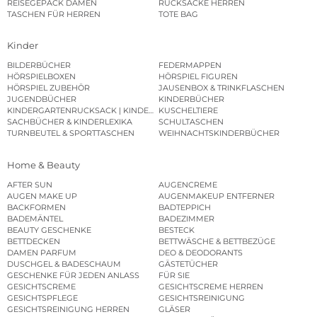
REISEGEPÄCK DAMEN
RUCKSÄCKE HERREN
TASCHEN FÜR HERREN
TOTE BAG
Kinder
BILDERBÜCHER
FEDERMAPPEN
HÖRSPIELBOXEN
HÖRSPIEL FIGUREN
HÖRSPIEL ZUBEHÖR
JAUSENBOX & TRINKFLASCHEN
JUGENDBÜCHER
KINDERBÜCHER
KINDERGARTENRUCKSACK | KINDERGARTENBEUTEL
KUSCHELTIERE
SACHBÜCHER & KINDERLEXIKA
SCHULTASCHEN
TURNBEUTEL & SPORTTASCHEN
WEIHNACHTSKINDERBÜCHER
Home & Beauty
AFTER SUN
AUGENCREME
AUGEN MAKE UP
AUGENMAKEUP ENTFERNER
BACKFORMEN
BADTEPPICH
BADEMÄNTEL
BADEZIMMER
BEAUTY GESCHENKE
BESTECK
BETTDECKEN
BETTWÄSCHE & BETTBEZÜGE
DAMEN PARFUM
DEO & DEODORANTS
DUSCHGEL & BADESCHAUM
GÄSTETÜCHER
GESCHENKE FÜR JEDEN ANLASS
FÜR SIE
GESICHTSCREME
GESICHTSCREME HERREN
GESICHTSPFLEGE
GESICHTSREINIGUNG
GESICHTSREINIGUNG HERREN
GLÄSER