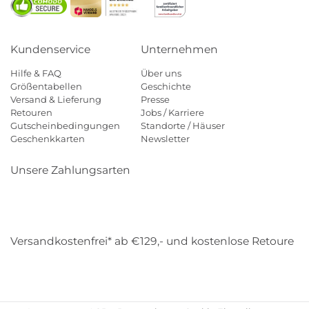
Kundenservice
Unternehmen
Hilfe & FAQ
Über uns
Größentabellen
Geschichte
Versand & Lieferung
Presse
Retouren
Jobs / Karriere
Gutscheinbedingungen
Standorte / Häuser
Geschenkkarten
Newsletter
Unsere Zahlungsarten
Klarna
Mastercard
Visa
Diners
Applepay
Amazon
Payp
Versandkostenfrei* ab €129,- und kostenlose Retoure
DHL
Gebrüder Weiss