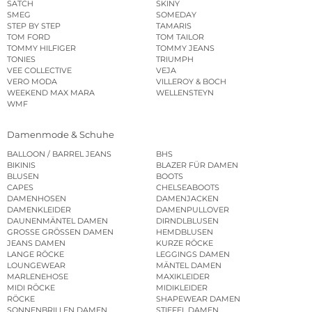
SATCH
SKINY
SMEG
SOMEDAY
STEP BY STEP
TAMARIS
TOM FORD
TOM TAILOR
TOMMY HILFIGER
TOMMY JEANS
TONIES
TRIUMPH
VEE COLLECTIVE
VEJA
VERO MODA
VILLEROY & BOCH
WEEKEND MAX MARA
WELLENSTEYN
WMF
Damenmode & Schuhe
BALLOON / BARREL JEANS
BHS
BIKINIS
BLAZER FÜR DAMEN
BLUSEN
BOOTS
CAPES
CHELSEABOOTS
DAMENHOSEN
DAMENJACKEN
DAMENKLEIDER
DAMENPULLOVER
DAUNENMÄNTEL DAMEN
DIRNDLBLUSEN
GROSSE GRÖSSEN DAMEN
HEMDBLUSEN
JEANS DAMEN
KURZE RÖCKE
LANGE RÖCKE
LEGGINGS DAMEN
LOUNGEWEAR
MÄNTEL DAMEN
MARLENEHOSE
MAXIKLEIDER
MIDI RÖCKE
MIDIKLEIDER
RÖCKE
SHAPEWEAR DAMEN
SONNENBRILLEN DAMEN
STIEFEL DAMEN