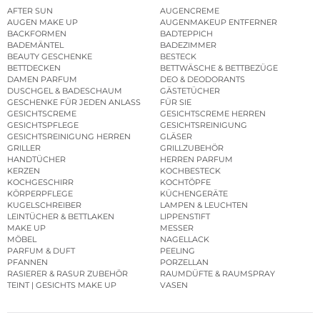
AFTER SUN
AUGENCREME
AUGEN MAKE UP
AUGENMAKEUP ENTFERNER
BACKFORMEN
BADTEPPICH
BADEMÄNTEL
BADEZIMMER
BEAUTY GESCHENKE
BESTECK
BETTDECKEN
BETTWÄSCHE & BETTBEZÜGE
DAMEN PARFUM
DEO & DEODORANTS
DUSCHGEL & BADESCHAUM
GÄSTETÜCHER
GESCHENKE FÜR JEDEN ANLASS
FÜR SIE
GESICHTSCREME
GESICHTSCREME HERREN
GESICHTSPFLEGE
GESICHTSREINIGUNG
GESICHTSREINIGUNG HERREN
GLÄSER
GRILLER
GRILLZUBEHÖR
HANDTÜCHER
HERREN PARFUM
KERZEN
KOCHBESTECK
KOCHGESCHIRR
KOCHTÖPFE
KÖRPERPFLEGE
KÜCHENGERÄTE
KUGELSCHREIBER
LAMPEN & LEUCHTEN
LEINTÜCHER & BETTLAKEN
LIPPENSTIFT
MAKE UP
MESSER
MÖBEL
NAGELLACK
PARFUM & DUFT
PEELING
PFANNEN
PORZELLAN
RASIERER & RASUR ZUBEHÖR
RAUMDÜFTE & RAUMSPRAY
TEINT | GESICHTS MAKE UP
VASEN