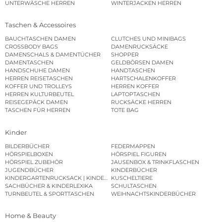
UNTERWÄSCHE HERREN
WINTERJACKEN HERREN
Taschen & Accessoires
BAUCHTASCHEN DAMEN
CLUTCHES UND MINIBAGS
CROSSBODY BAGS
DAMENRUCKSÄCKE
DAMENSCHALS & DAMENTÜCHER
SHOPPER
DAMENTASCHEN
GELDBÖRSEN DAMEN
HANDSCHUHE DAMEN
HANDTASCHEN
HERREN REISETASCHEN
HARTSCHALENKOFFER
KOFFER UND TROLLEYS
HERREN KOFFER
HERREN KULTURBEUTEL
LAPTOPTASCHEN
REISEGEPÄCK DAMEN
RUCKSÄCKE HERREN
TASCHEN FÜR HERREN
TOTE BAG
Kinder
BILDERBÜCHER
FEDERMAPPEN
HÖRSPIELBOXEN
HÖRSPIEL FIGUREN
HÖRSPIEL ZUBEHÖR
JAUSENBOX & TRINKFLASCHEN
JUGENDBÜCHER
KINDERBÜCHER
KINDERGARTENRUCKSACK | KINDERGARTENBEUTEL
KUSCHELTIERE
SACHBÜCHER & KINDERLEXIKA
SCHULTASCHEN
TURNBEUTEL & SPORTTASCHEN
WEIHNACHTSKINDERBÜCHER
Home & Beauty