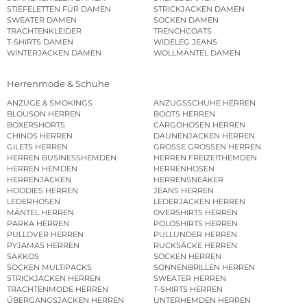
STIEFELETTEN FÜR DAMEN
STRICKJACKEN DAMEN
SWEATER DAMEN
SOCKEN DAMEN
TRACHTENKLEIDER
TRENCHCOATS
T-SHIRTS DAMEN
WIDELEG JEANS
WINTERJACKEN DAMEN
WOLLMÄNTEL DAMEN
Herrenmode & Schuhe
ANZÜGE & SMOKINGS
ANZUGSSCHUHE HERREN
BLOUSON HERREN
BOOTS HERREN
BOXERSHORTS
CARGOHOSEN HERREN
CHINOS HERREN
DAUNENJACKEN HERREN
GILETS HERREN
GROSSE GRÖSSEN HERREN
HERREN BUSINESSHEMDEN
HERREN FREIZEITHEMDEN
HERREN HEMDEN
HERRENHOSEN
HERRENJACKEN
HERRENSNEAKER
HOODIES HERREN
JEANS HERREN
LEDERHOSEN
LEDERJACKEN HERREN
MÄNTEL HERREN
OVERSHIRTS HERREN
PARKA HERREN
POLOSHIRTS HERREN
PULLOVER HERREN
PULLUNDER HERREN
PYJAMAS HERREN
RUCKSÄCKE HERREN
SAKKOS
SOCKEN HERREN
SOCKEN MULTIPACKS
SONNENBRILLEN HERREN
STRICKJACKEN HERREN
SWEATER HERREN
TRACHTENMODE HERREN
T-SHIRTS HERREN
ÜBERGANGSJACKEN HERREN
UNTERHEMDEN HERREN