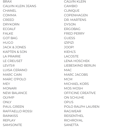
BRAX
CALVIN KLEIN
CALVIN KLEIN JEANS
CAMBIO
CHANEL
CLINIQUE
COMMA
COPENHAGEN
CREED
DR. MARTENS
DRYKORN
DYSON
ECOALF
ERGOBAG
FALKE
FRED PERRY
GOT BAG
GUESS
HUGO
IZIPIZI
JACK & JONES
JOOP!
KAPTEN & SON
KIEHL’S
LA PRAIRIE
LACOSTE
LE CREUSET
LENA HOSCHEK
LEVI’S®
LIEBESKIND BERLIN
LUISA CERANO
MAC
MARC CAIN
MARC JACOBS
MARC O’POLO
MCM
MEY
MICHAEL KORS
MONARI
MOS MOSH
NEW BALANCE
OFFICINE CREATIVE
OLYMP
ON SCHUHE
ONLY
OPUS
PAUL GREEN
POLO RALPH LAUREN
RAFFAELLO ROSSI
RAGWEAR
RAINKISS
REISENTHEL
REPLAY
RICHROYAL
SAMSONITE
SANETTA