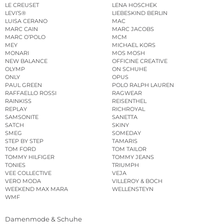
LE CREUSET
LENA HOSCHEK
LEVI’S®
LIEBESKIND BERLIN
LUISA CERANO
MAC
MARC CAIN
MARC JACOBS
MARC O’POLO
MCM
MEY
MICHAEL KORS
MONARI
MOS MOSH
NEW BALANCE
OFFICINE CREATIVE
OLYMP
ON SCHUHE
ONLY
OPUS
PAUL GREEN
POLO RALPH LAUREN
RAFFAELLO ROSSI
RAGWEAR
RAINKISS
REISENTHEL
REPLAY
RICHROYAL
SAMSONITE
SANETTA
SATCH
SKINY
SMEG
SOMEDAY
STEP BY STEP
TAMARIS
TOM FORD
TOM TAILOR
TOMMY HILFIGER
TOMMY JEANS
TONIES
TRIUMPH
VEE COLLECTIVE
VEJA
VERO MODA
VILLEROY & BOCH
WEEKEND MAX MARA
WELLENSTEYN
WMF
Damenmode & Schuhe