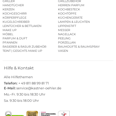
GRILLER
GRILLZUBEHÖR
HANDTÜCHER
HERREN PARFUM
KERZEN
KOCHBESTECK
KOCHGESCHIRR
KOCHTÖPFE
KÖRPERPFLEGE
KÜCHENGERÄTE
KUGELSCHREIBER
LAMPEN & LEUCHTEN
LEINTÜCHER & BETTLAKEN
LIPPENSTIFT
MAKE UP
MESSER
MÖBEL
NAGELLACK
PARFUM & DUFT
PEELING
PFANNEN
PORZELLAN
RASIERER & RASUR ZUBEHÖR
RAUMDÜFTE & RAUMSPRAY
TEINT | GESICHTS MAKE UP
VASEN
Hilfe & Kontakt
Alle Hilfethemen
Telefon:
+ 49 811 88 99 81 71
E-Mail:
service@kastner-oehler.de
Mo.–Fr. 9:30 bis 18:30 Uhr
Sa. 9:30 bis 18:00 Uhr