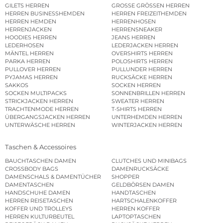
GILETS HERREN
GROSSE GRÖSSEN HERREN
HERREN BUSINESSHEMDEN
HERREN FREIZEITHEMDEN
HERREN HEMDEN
HERRENHOSEN
HERRENJACKEN
HERRENSNEAKER
HOODIES HERREN
JEANS HERREN
LEDERHOSEN
LEDERJACKEN HERREN
MÄNTEL HERREN
OVERSHIRTS HERREN
PARKA HERREN
POLOSHIRTS HERREN
PULLOVER HERREN
PULLUNDER HERREN
PYJAMAS HERREN
RUCKSÄCKE HERREN
SAKKOS
SOCKEN HERREN
SOCKEN MULTIPACKS
SONNENBRILLEN HERREN
STRICKJACKEN HERREN
SWEATER HERREN
TRACHTENMODE HERREN
T-SHIRTS HERREN
ÜBERGANGSJACKEN HERREN
UNTERHEMDEN HERREN
UNTERWÄSCHE HERREN
WINTERJACKEN HERREN
Taschen & Accessoires
BAUCHTASCHEN DAMEN
CLUTCHES UND MINIBAGS
CROSSBODY BAGS
DAMENRUCKSÄCKE
DAMENSCHALS & DAMENTÜCHER
SHOPPER
DAMENTASCHEN
GELDBÖRSEN DAMEN
HANDSCHUHE DAMEN
HANDTASCHEN
HERREN REISETASCHEN
HARTSCHALENKOFFER
KOFFER UND TROLLEYS
HERREN KOFFER
HERREN KULTURBEUTEL
LAPTOPTASCHEN