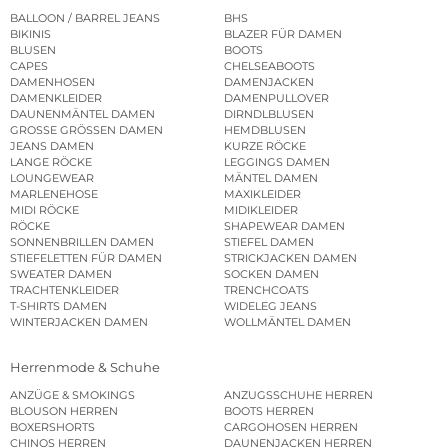
BALLOON / BARREL JEANS
BHS
BIKINIS
BLAZER FÜR DAMEN
BLUSEN
BOOTS
CAPES
CHELSEABOOTS
DAMENHOSEN
DAMENJACKEN
DAMENKLEIDER
DAMENPULLOVER
DAUNENMÄNTEL DAMEN
DIRNDLBLUSEN
GROSSE GRÖSSEN DAMEN
HEMDBLUSEN
JEANS DAMEN
KURZE RÖCKE
LANGE RÖCKE
LEGGINGS DAMEN
LOUNGEWEAR
MÄNTEL DAMEN
MARLENEHOSE
MAXIKLEIDER
MIDI RÖCKE
MIDIKLEIDER
RÖCKE
SHAPEWEAR DAMEN
SONNENBRILLEN DAMEN
STIEFEL DAMEN
STIEFELETTEN FÜR DAMEN
STRICKJACKEN DAMEN
SWEATER DAMEN
SOCKEN DAMEN
TRACHTENKLEIDER
TRENCHCOATS
T-SHIRTS DAMEN
WIDELEG JEANS
WINTERJACKEN DAMEN
WOLLMÄNTEL DAMEN
Herrenmode & Schuhe
ANZÜGE & SMOKINGS
ANZUGSSCHUHE HERREN
BLOUSON HERREN
BOOTS HERREN
BOXERSHORTS
CARGOHOSEN HERREN
CHINOS HERREN
DAUNENJACKEN HERREN