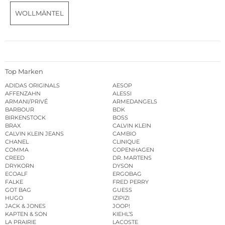
WOLLMÄNTEL
Top Marken
ADIDAS ORIGINALS
AESOP
AFFENZAHN
ALESSI
ARMANI/PRIVÉ
ARMEDANGELS
BARBOUR
BDK
BIRKENSTOCK
BOSS
BRAX
CALVIN KLEIN
CALVIN KLEIN JEANS
CAMBIO
CHANEL
CLINIQUE
COMMA
COPENHAGEN
CREED
DR. MARTENS
DRYKORN
DYSON
ECOALF
ERGOBAG
FALKE
FRED PERRY
GOT BAG
GUESS
HUGO
IZIPIZI
JACK & JONES
JOOP!
KAPTEN & SON
KIEHL’S
LA PRAIRIE
LACOSTE