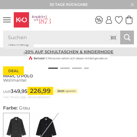
30 TAGE RÜCKGABE
Nachhaltig
NEW IN
WEDDING
VIBES
-20% AUF SCHULTASCHEN & KINDERMODE
Beliebt!
5 Personen sehen sich diesen Artikel gerade an
DEAL
MARC O'POLO
Wollmantel
226,99
349,95
Jetzt
sparen
UVP
inkl. Mwst zzgl.
Versandkosten
Farbe:
Grau