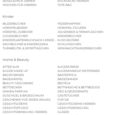
REISEGEPÄCK DAMEN
RUCKSÄCKE HERREN
TASCHEN FÜR HERREN
TOTE BAG
Kinder
BILDERBÜCHER
FEDERMAPPEN
HÖRSPIELBOXEN
HÖRSPIEL FIGUREN
HÖRSPIEL ZUBEHÖR
JAUSENBOX & TRINKFLASCHEN
JUGENDBÜCHER
KINDERBÜCHER
KINDERGARTENRUCKSACK | KINDERGARTENBEUTEL
KUSCHELTIERE
SACHBÜCHER & KINDERLEXIKA
SCHULTASCHEN
TURNBEUTEL & SPORTTASCHEN
WEIHNACHTSKINDERBÜCHER
Home & Beauty
AFTER SUN
AUGENCREME
AUGEN MAKE UP
AUGENMAKEUP ENTFERNER
BACKFORMEN
BADTEPPICH
BADEMÄNTEL
BADEZIMMER
BEAUTY GESCHENKE
BESTECK
BETTDECKEN
BETTWÄSCHE & BETTBEZÜGE
DAMEN PARFUM
DEO & DEODORANTS
DUSCHGEL & BADESCHAUM
GÄSTETÜCHER
GESCHENKE FÜR JEDEN ANLASS
FÜR SIE
GESICHTSCREME
GESICHTSCREME HERREN
GESICHTSPFLEGE
GESICHTSREINIGUNG
GESICHTSREINIGUNG HERREN
GLÄSER