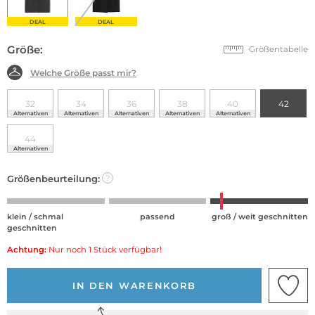
DEAL
DEAL
Größe:
Größentabelle
Welche Größe passt mir?
32
34
36
38
40
42
Alternativen
Alternativen
Alternativen
Alternativen
Alternativen
44
Alternativen
Größenbeurteilung:
?
klein / schmal
passend
groß / weit geschnitten
geschnitten
Achtung:
Nur noch 1 Stück verfügbar!
IN DEN WARENKORB