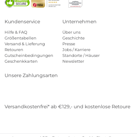
Kundenservice
Unternehmen
Hilfe & FAQ
Über uns
Größentabellen
Geschichte
Versand & Lieferung
Presse
Retouren
Jobs / Karriere
Gutscheinbedingungen
Standorte / Häuser
Geschenkkarten
Newsletter
Unsere Zahlungsarten
Klarna
Mastercard
Visa
Diners
Applepay
Amazon
Payp
Versandkostenfrei* ab €129,- und kostenlose Retoure
DHL
Gebrüder Weiss