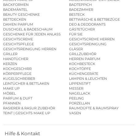
BACKFORMEN
BADTEPPICH
BADEMÄNTEL
BADEZIMMER
BEAUTY GESCHENKE
BESTECK
BETTDECKEN
BETTWÄSCHE & BETTBEZÜGE
DAMEN PARFUM
DEO & DEODORANTS
DUSCHGEL & BADESCHAUM
GÄSTETÜCHER
GESCHENKE FÜR JEDEN ANLASS
FÜR SIE
GESICHTSCREME
GESICHTSCREME HERREN
GESICHTSPFLEGE
GESICHTSREINIGUNG
GESICHTSREINIGUNG HERREN
GLÄSER
GRILLER
GRILLZUBEHÖR
HANDTÜCHER
HERREN PARFUM
KERZEN
KOCHBESTECK
KOCHGESCHIRR
KOCHTÖPFE
KÖRPERPFLEGE
KÜCHENGERÄTE
KUGELSCHREIBER
LAMPEN & LEUCHTEN
LEINTÜCHER & BETTLAKEN
LIPPENSTIFT
MAKE UP
MESSER
MÖBEL
NAGELLACK
PARFUM & DUFT
PEELING
PFANNEN
PORZELLAN
RASIERER & RASUR ZUBEHÖR
RAUMDÜFTE & RAUMSPRAY
TEINT | GESICHTS MAKE UP
VASEN
Hilfe & Kontakt