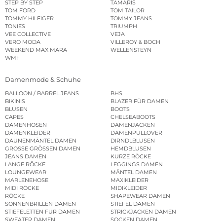
STEP BY STEP
TAMARIS
TOM FORD
TOM TAILOR
TOMMY HILFIGER
TOMMY JEANS
TONIES
TRIUMPH
VEE COLLECTIVE
VEJA
VERO MODA
VILLEROY & BOCH
WEEKEND MAX MARA
WELLENSTEYN
WMF
Damenmode & Schuhe
BALLOON / BARREL JEANS
BHS
BIKINIS
BLAZER FÜR DAMEN
BLUSEN
BOOTS
CAPES
CHELSEABOOTS
DAMENHOSEN
DAMENJACKEN
DAMENKLEIDER
DAMENPULLOVER
DAUNENMÄNTEL DAMEN
DIRNDLBLUSEN
GROSSE GRÖSSEN DAMEN
HEMDBLUSEN
JEANS DAMEN
KURZE RÖCKE
LANGE RÖCKE
LEGGINGS DAMEN
LOUNGEWEAR
MÄNTEL DAMEN
MARLENEHOSE
MAXIKLEIDER
MIDI RÖCKE
MIDIKLEIDER
RÖCKE
SHAPEWEAR DAMEN
SONNENBRILLEN DAMEN
STIEFEL DAMEN
STIEFELETTEN FÜR DAMEN
STRICKJACKEN DAMEN
SWEATER DAMEN
SOCKEN DAMEN