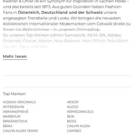
Kastner & Öhler ist ein Synonym für Inspiration in Sachen Mode –
und das bereits seit 1873. Aus guten Gründen lieben Fashion-
Fans in
Österreich, Deutschland und der Schweiz
unsere
angesagten Trendteile und
Looks
. Wir bringen die neuesten
Kollektionen internationaler Modemarken vom Catwalk direkt zu
Ihnen ins Wohnzimmer – in unserem Onlineshop.
Zu unseren
Top-Marken
zählen
Samsonite
,
MCM
,
ON
,
Adidas
Originals
,
Chanel
,
Monari
,
New Balance
,
Marc O’Polo
,
Polo Ralph
Lauren
,
Opus
und
Veja
.
Mehr lesen
Top Marken
ADIDAS ORIGINALS
AESOP
AFFENZAHN
ALESSI
ARMANI/PRIVÉ
ARMEDANGELS
BARBOUR
BDK
BIRKENSTOCK
BOSS
BRAX
CALVIN KLEIN
CALVIN KLEIN JEANS
CAMBIO