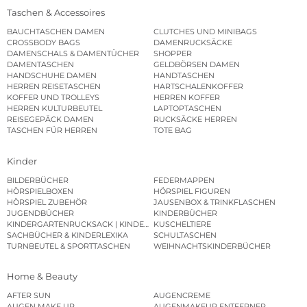
Taschen & Accessoires
BAUCHTASCHEN DAMEN
CLUTCHES UND MINIBAGS
CROSSBODY BAGS
DAMENRUCKSÄCKE
DAMENSCHALS & DAMENTÜCHER
SHOPPER
DAMENTASCHEN
GELDBÖRSEN DAMEN
HANDSCHUHE DAMEN
HANDTASCHEN
HERREN REISETASCHEN
HARTSCHALENKOFFER
KOFFER UND TROLLEYS
HERREN KOFFER
HERREN KULTURBEUTEL
LAPTOPTASCHEN
REISEGEPÄCK DAMEN
RUCKSÄCKE HERREN
TASCHEN FÜR HERREN
TOTE BAG
Kinder
BILDERBÜCHER
FEDERMAPPEN
HÖRSPIELBOXEN
HÖRSPIEL FIGUREN
HÖRSPIEL ZUBEHÖR
JAUSENBOX & TRINKFLASCHEN
JUGENDBÜCHER
KINDERBÜCHER
KINDERGARTENRUCKSACK | KINDERGARTENBEUTEL
KUSCHELTIERE
SACHBÜCHER & KINDERLEXIKA
SCHULTASCHEN
TURNBEUTEL & SPORTTASCHEN
WEIHNACHTSKINDERBÜCHER
Home & Beauty
AFTER SUN
AUGENCREME
AUGEN MAKE UP
AUGENMAKEUP ENTFERNER