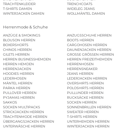
TRACHTENKLEIDER
TRENCHCOATS
T-SHIRTS DAMEN
WIDELEG JEANS
WINTERJACKEN DAMEN
WOLLMÄNTEL DAMEN
Herrenmode & Schuhe
ANZÜGE & SMOKINGS
ANZUGSSCHUHE HERREN
BLOUSON HERREN
BOOTS HERREN
BOXERSHORTS
CARGOHOSEN HERREN
CHINOS HERREN
DAUNENJACKEN HERREN
GILETS HERREN
GROSSE GRÖSSEN HERREN
HERREN BUSINESSHEMDEN
HERREN FREIZEITHEMDEN
HERREN HEMDEN
HERRENHOSEN
HERRENJACKEN
HERRENSNEAKER
HOODIES HERREN
JEANS HERREN
LEDERHOSEN
LEDERJACKEN HERREN
MÄNTEL HERREN
OVERSHIRTS HERREN
PARKA HERREN
POLOSHIRTS HERREN
PULLOVER HERREN
PULLUNDER HERREN
PYJAMAS HERREN
RUCKSÄCKE HERREN
SAKKOS
SOCKEN HERREN
SOCKEN MULTIPACKS
SONNENBRILLEN HERREN
STRICKJACKEN HERREN
SWEATER HERREN
TRACHTENMODE HERREN
T-SHIRTS HERREN
ÜBERGANGSJACKEN HERREN
UNTERHEMDEN HERREN
UNTERWÄSCHE HERREN
WINTERJACKEN HERREN