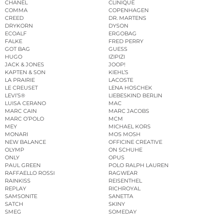
CHANEL
CLINIQUE
COMMA
COPENHAGEN
CREED
DR. MARTENS
DRYKORN
DYSON
ECOALF
ERGOBAG
FALKE
FRED PERRY
GOT BAG
GUESS
HUGO
IZIPIZI
JACK & JONES
JOOP!
KAPTEN & SON
KIEHL’S
LA PRAIRIE
LACOSTE
LE CREUSET
LENA HOSCHEK
LEVI’S®
LIEBESKIND BERLIN
LUISA CERANO
MAC
MARC CAIN
MARC JACOBS
MARC O’POLO
MCM
MEY
MICHAEL KORS
MONARI
MOS MOSH
NEW BALANCE
OFFICINE CREATIVE
OLYMP
ON SCHUHE
ONLY
OPUS
PAUL GREEN
POLO RALPH LAUREN
RAFFAELLO ROSSI
RAGWEAR
RAINKISS
REISENTHEL
REPLAY
RICHROYAL
SAMSONITE
SANETTA
SATCH
SKINY
SMEG
SOMEDAY