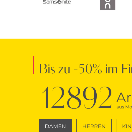
Bis zu -50% im Fi
12892
Ar
aus Mod
DAMEN
HERREN
KI