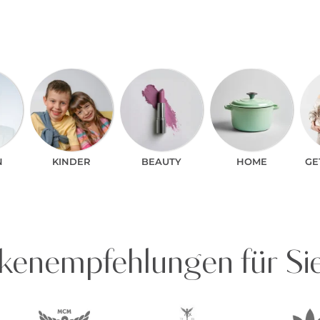
N
KINDER
BEAUTY
HOME
GE
enempfehlungen für Si