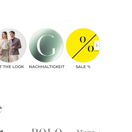
T THE LOOK
NACHHALTIGKEIT
SALE %
e