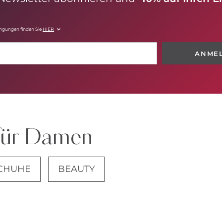
ingungen finden Sie
HIER
ANME
für Damen
CHUHE
BEAUTY
JEANS