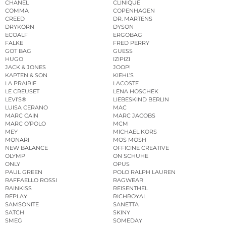
CHANEL
CLINIQUE
COMMA
COPENHAGEN
CREED
DR. MARTENS
DRYKORN
DYSON
ECOALF
ERGOBAG
FALKE
FRED PERRY
GOT BAG
GUESS
HUGO
IZIPIZI
JACK & JONES
JOOP!
KAPTEN & SON
KIEHL’S
LA PRAIRIE
LACOSTE
LE CREUSET
LENA HOSCHEK
LEVI’S®
LIEBESKIND BERLIN
LUISA CERANO
MAC
MARC CAIN
MARC JACOBS
MARC O’POLO
MCM
MEY
MICHAEL KORS
MONARI
MOS MOSH
NEW BALANCE
OFFICINE CREATIVE
OLYMP
ON SCHUHE
ONLY
OPUS
PAUL GREEN
POLO RALPH LAUREN
RAFFAELLO ROSSI
RAGWEAR
RAINKISS
REISENTHEL
REPLAY
RICHROYAL
SAMSONITE
SANETTA
SATCH
SKINY
SMEG
SOMEDAY