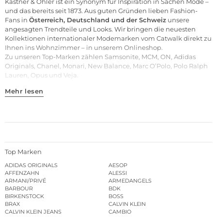
Kastner & Öhler ist ein Synonym für Inspiration in Sachen Mode –
und das bereits seit 1873. Aus guten Gründen lieben Fashion-
Fans in
Österreich, Deutschland und der Schweiz
unsere
angesagten Trendteile und
Looks
. Wir bringen die neuesten
Kollektionen internationaler Modemarken vom Catwalk direkt zu
Ihnen ins Wohnzimmer – in unserem Onlineshop.
Zu unseren
Top-Marken
zählen
Samsonite
,
MCM
,
ON
,
Adidas
Originals
,
Chanel
,
Monari
,
New Balance
,
Marc O’Polo
,
Polo Ralph
Lauren
,
Opus
und
Veja
.
Mehr lesen
Top Marken
ADIDAS ORIGINALS
AESOP
AFFENZAHN
ALESSI
ARMANI/PRIVÉ
ARMEDANGELS
BARBOUR
BDK
BIRKENSTOCK
BOSS
BRAX
CALVIN KLEIN
CALVIN KLEIN JEANS
CAMBIO