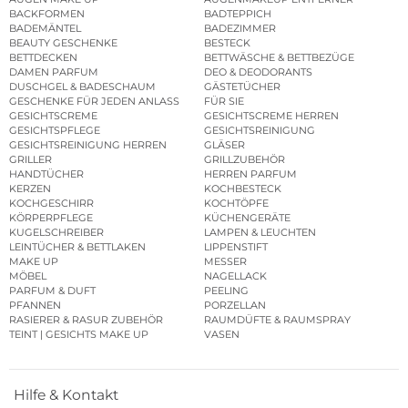
BACKFORMEN
BADTEPPICH
BADEMÄNTEL
BADEZIMMER
BEAUTY GESCHENKE
BESTECK
BETTDECKEN
BETTWÄSCHE & BETTBEZÜGE
DAMEN PARFUM
DEO & DEODORANTS
DUSCHGEL & BADESCHAUM
GÄSTETÜCHER
GESCHENKE FÜR JEDEN ANLASS
FÜR SIE
GESICHTSCREME
GESICHTSCREME HERREN
GESICHTSPFLEGE
GESICHTSREINIGUNG
GESICHTSREINIGUNG HERREN
GLÄSER
GRILLER
GRILLZUBEHÖR
HANDTÜCHER
HERREN PARFUM
KERZEN
KOCHBESTECK
KOCHGESCHIRR
KOCHTÖPFE
KÖRPERPFLEGE
KÜCHENGERÄTE
KUGELSCHREIBER
LAMPEN & LEUCHTEN
LEINTÜCHER & BETTLAKEN
LIPPENSTIFT
MAKE UP
MESSER
MÖBEL
NAGELLACK
PARFUM & DUFT
PEELING
PFANNEN
PORZELLAN
RASIERER & RASUR ZUBEHÖR
RAUMDÜFTE & RAUMSPRAY
TEINT | GESICHTS MAKE UP
VASEN
Hilfe & Kontakt