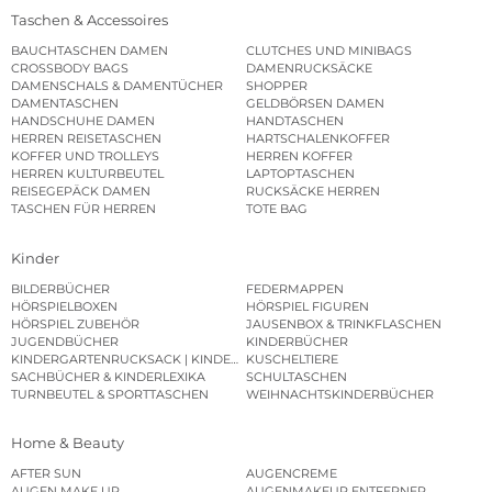
Taschen & Accessoires
BAUCHTASCHEN DAMEN
CLUTCHES UND MINIBAGS
CROSSBODY BAGS
DAMENRUCKSÄCKE
DAMENSCHALS & DAMENTÜCHER
SHOPPER
DAMENTASCHEN
GELDBÖRSEN DAMEN
HANDSCHUHE DAMEN
HANDTASCHEN
HERREN REISETASCHEN
HARTSCHALENKOFFER
KOFFER UND TROLLEYS
HERREN KOFFER
HERREN KULTURBEUTEL
LAPTOPTASCHEN
REISEGEPÄCK DAMEN
RUCKSÄCKE HERREN
TASCHEN FÜR HERREN
TOTE BAG
Kinder
BILDERBÜCHER
FEDERMAPPEN
HÖRSPIELBOXEN
HÖRSPIEL FIGUREN
HÖRSPIEL ZUBEHÖR
JAUSENBOX & TRINKFLASCHEN
JUGENDBÜCHER
KINDERBÜCHER
KINDERGARTENRUCKSACK | KINDERGARTENBEUTEL
KUSCHELTIERE
SACHBÜCHER & KINDERLEXIKA
SCHULTASCHEN
TURNBEUTEL & SPORTTASCHEN
WEIHNACHTSKINDERBÜCHER
Home & Beauty
AFTER SUN
AUGENCREME
AUGEN MAKE UP
AUGENMAKEUP ENTFERNER