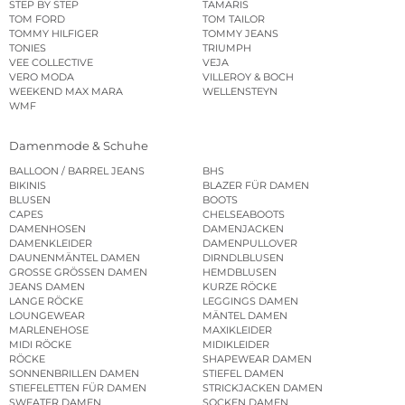
STEP BY STEP
TAMARIS
TOM FORD
TOM TAILOR
TOMMY HILFIGER
TOMMY JEANS
TONIES
TRIUMPH
VEE COLLECTIVE
VEJA
VERO MODA
VILLEROY & BOCH
WEEKEND MAX MARA
WELLENSTEYN
WMF
Damenmode & Schuhe
BALLOON / BARREL JEANS
BHS
BIKINIS
BLAZER FÜR DAMEN
BLUSEN
BOOTS
CAPES
CHELSEABOOTS
DAMENHOSEN
DAMENJACKEN
DAMENKLEIDER
DAMENPULLOVER
DAUNENMÄNTEL DAMEN
DIRNDLBLUSEN
GROSSE GRÖSSEN DAMEN
HEMDBLUSEN
JEANS DAMEN
KURZE RÖCKE
LANGE RÖCKE
LEGGINGS DAMEN
LOUNGEWEAR
MÄNTEL DAMEN
MARLENEHOSE
MAXIKLEIDER
MIDI RÖCKE
MIDIKLEIDER
RÖCKE
SHAPEWEAR DAMEN
SONNENBRILLEN DAMEN
STIEFEL DAMEN
STIEFELETTEN FÜR DAMEN
STRICKJACKEN DAMEN
SWEATER DAMEN
SOCKEN DAMEN