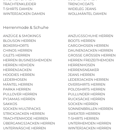
TRACHTENKLEIDER
TRENCHCOATS
T-SHIRTS DAMEN
WIDELEG JEANS
WINTERJACKEN DAMEN
WOLLMÄNTEL DAMEN
Herrenmode & Schuhe
ANZÜGE & SMOKINGS
ANZUGSSCHUHE HERREN
BLOUSON HERREN
BOOTS HERREN
BOXERSHORTS
CARGOHOSEN HERREN
CHINOS HERREN
DAUNENJACKEN HERREN
GILETS HERREN
GROSSE GRÖSSEN HERREN
HERREN BUSINESSHEMDEN
HERREN FREIZEITHEMDEN
HERREN HEMDEN
HERRENHOSEN
HERRENJACKEN
HERRENSNEAKER
HOODIES HERREN
JEANS HERREN
LEDERHOSEN
LEDERJACKEN HERREN
MÄNTEL HERREN
OVERSHIRTS HERREN
PARKA HERREN
POLOSHIRTS HERREN
PULLOVER HERREN
PULLUNDER HERREN
PYJAMAS HERREN
RUCKSÄCKE HERREN
SAKKOS
SOCKEN HERREN
SOCKEN MULTIPACKS
SONNENBRILLEN HERREN
STRICKJACKEN HERREN
SWEATER HERREN
TRACHTENMODE HERREN
T-SHIRTS HERREN
ÜBERGANGSJACKEN HERREN
UNTERHEMDEN HERREN
UNTERWÄSCHE HERREN
WINTERJACKEN HERREN