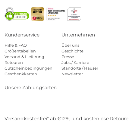
Kundenservice
Unternehmen
Hilfe & FAQ
Über uns
Größentabellen
Geschichte
Versand & Lieferung
Presse
Retouren
Jobs / Karriere
Gutscheinbedingungen
Standorte / Häuser
Geschenkkarten
Newsletter
Unsere Zahlungsarten
Klarna
Mastercard
Visa
Diners
Applepay
Amazon
Payp
Versandkostenfrei* ab €129,- und kostenlose Retoure
DHL
Gebrüder Weiss