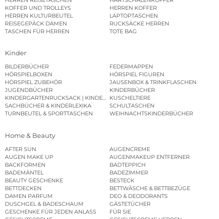
KOFFER UND TROLLEYS
HERREN KOFFER
HERREN KULTURBEUTEL
LAPTOPTASCHEN
REISEGEPÄCK DAMEN
RUCKSÄCKE HERREN
TASCHEN FÜR HERREN
TOTE BAG
Kinder
BILDERBÜCHER
FEDERMAPPEN
HÖRSPIELBOXEN
HÖRSPIEL FIGUREN
HÖRSPIEL ZUBEHÖR
JAUSENBOX & TRINKFLASCHEN
JUGENDBÜCHER
KINDERBÜCHER
KINDERGARTENRUCKSACK | KINDERGARTENBEUTEL
KUSCHELTIERE
SACHBÜCHER & KINDERLEXIKA
SCHULTASCHEN
TURNBEUTEL & SPORTTASCHEN
WEIHNACHTSKINDERBÜCHER
Home & Beauty
AFTER SUN
AUGENCREME
AUGEN MAKE UP
AUGENMAKEUP ENTFERNER
BACKFORMEN
BADTEPPICH
BADEMÄNTEL
BADEZIMMER
BEAUTY GESCHENKE
BESTECK
BETTDECKEN
BETTWÄSCHE & BETTBEZÜGE
DAMEN PARFUM
DEO & DEODORANTS
DUSCHGEL & BADESCHAUM
GÄSTETÜCHER
GESCHENKE FÜR JEDEN ANLASS
FÜR SIE