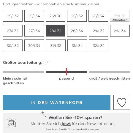
Groß geschnitten - wir empfehlen eine Nummer kleiner.
25/L32
25/L34
26/L30
26/L32
26/L34
27/L30
Alternativen
27/L32
27/L34
28/L32
28/L34
29/L32
29/L34
30/L32
30/L34
31/L32
31/L34
32/L32
Größenbeurteilung:
?
klein / schmal
passend
groß / weit geschnitten
geschnitten
IN DEN WARENKORB
Wollen Sie -10% sparen?
Melden Sie sich
jetzt
für den Newsletter an.
Beachten Sie die Gutscheinbedingungen.