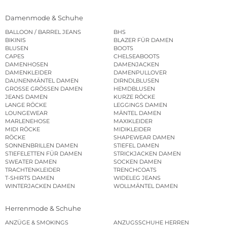
Damenmode & Schuhe
BALLOON / BARREL JEANS
BHS
BIKINIS
BLAZER FÜR DAMEN
BLUSEN
BOOTS
CAPES
CHELSEABOOTS
DAMENHOSEN
DAMENJACKEN
DAMENKLEIDER
DAMENPULLOVER
DAUNENMÄNTEL DAMEN
DIRNDLBLUSEN
GROSSE GRÖSSEN DAMEN
HEMDBLUSEN
JEANS DAMEN
KURZE RÖCKE
LANGE RÖCKE
LEGGINGS DAMEN
LOUNGEWEAR
MÄNTEL DAMEN
MARLENEHOSE
MAXIKLEIDER
MIDI RÖCKE
MIDIKLEIDER
RÖCKE
SHAPEWEAR DAMEN
SONNENBRILLEN DAMEN
STIEFEL DAMEN
STIEFELETTEN FÜR DAMEN
STRICKJACKEN DAMEN
SWEATER DAMEN
SOCKEN DAMEN
TRACHTENKLEIDER
TRENCHCOATS
T-SHIRTS DAMEN
WIDELEG JEANS
WINTERJACKEN DAMEN
WOLLMÄNTEL DAMEN
Herrenmode & Schuhe
ANZÜGE & SMOKINGS
ANZUGSSCHUHE HERREN