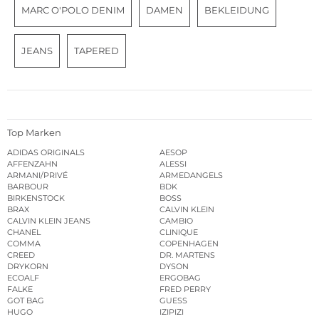
MARC O'POLO DENIM
DAMEN
BEKLEIDUNG
JEANS
TAPERED
Top Marken
ADIDAS ORIGINALS
AESOP
AFFENZAHN
ALESSI
ARMANI/PRIVÉ
ARMEDANGELS
BARBOUR
BDK
BIRKENSTOCK
BOSS
BRAX
CALVIN KLEIN
CALVIN KLEIN JEANS
CAMBIO
CHANEL
CLINIQUE
COMMA
COPENHAGEN
CREED
DR. MARTENS
DRYKORN
DYSON
ECOALF
ERGOBAG
FALKE
FRED PERRY
GOT BAG
GUESS
HUGO
IZIPIZI