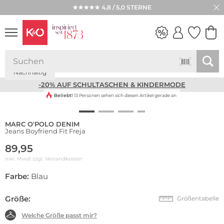
★★★★★ 4,8 / 5,0 STERNE
Nachhaltig
NEW IN
WEDDING
VIBES
-20% AUF SCHULTASCHEN & KINDERMODE
Beliebt!
13 Personen sehen sich diesen Artikel gerade an
MARC O'POLO DENIM
Jeans Boyfriend Fit Freja
89,95
inkl. Mwst zzgl.
Versandkosten
Farbe:
Blau
Größe:
Größentabelle
Welche Größe passt mir?