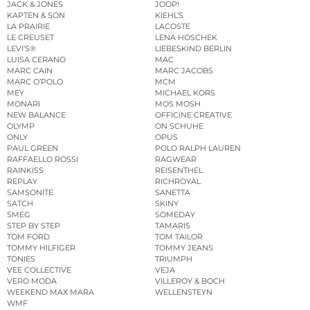
JACK & JONES
JOOP!
KAPTEN & SON
KIEHL’S
LA PRAIRIE
LACOSTE
LE CREUSET
LENA HOSCHEK
LEVI’S®
LIEBESKIND BERLIN
LUISA CERANO
MAC
MARC CAIN
MARC JACOBS
MARC O’POLO
MCM
MEY
MICHAEL KORS
MONARI
MOS MOSH
NEW BALANCE
OFFICINE CREATIVE
OLYMP
ON SCHUHE
ONLY
OPUS
PAUL GREEN
POLO RALPH LAUREN
RAFFAELLO ROSSI
RAGWEAR
RAINKISS
REISENTHEL
REPLAY
RICHROYAL
SAMSONITE
SANETTA
SATCH
SKINY
SMEG
SOMEDAY
STEP BY STEP
TAMARIS
TOM FORD
TOM TAILOR
TOMMY HILFIGER
TOMMY JEANS
TONIES
TRIUMPH
VEE COLLECTIVE
VEJA
VERO MODA
VILLEROY & BOCH
WEEKEND MAX MARA
WELLENSTEYN
WMF