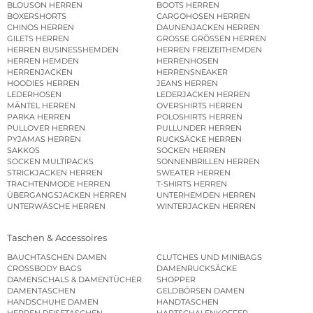
BLOUSON HERREN
BOOTS HERREN
BOXERSHORTS
CARGOHOSEN HERREN
CHINOS HERREN
DAUNENJACKEN HERREN
GILETS HERREN
GROSSE GRÖSSEN HERREN
HERREN BUSINESSHEMDEN
HERREN FREIZEITHEMDEN
HERREN HEMDEN
HERRENHOSEN
HERRENJACKEN
HERRENSNEAKER
HOODIES HERREN
JEANS HERREN
LEDERHOSEN
LEDERJACKEN HERREN
MÄNTEL HERREN
OVERSHIRTS HERREN
PARKA HERREN
POLOSHIRTS HERREN
PULLOVER HERREN
PULLUNDER HERREN
PYJAMAS HERREN
RUCKSÄCKE HERREN
SAKKOS
SOCKEN HERREN
SOCKEN MULTIPACKS
SONNENBRILLEN HERREN
STRICKJACKEN HERREN
SWEATER HERREN
TRACHTENMODE HERREN
T-SHIRTS HERREN
ÜBERGANGSJACKEN HERREN
UNTERHEMDEN HERREN
UNTERWÄSCHE HERREN
WINTERJACKEN HERREN
Taschen & Accessoires
BAUCHTASCHEN DAMEN
CLUTCHES UND MINIBAGS
CROSSBODY BAGS
DAMENRUCKSÄCKE
DAMENSCHALS & DAMENTÜCHER
SHOPPER
DAMENTASCHEN
GELDBÖRSEN DAMEN
HANDSCHUHE DAMEN
HANDTASCHEN
HERREN REISETASCHEN
HARTSCHALENKOFFER