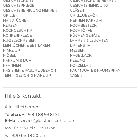
GESICHTSCREME
GESICHTSCREME HERREN
GESICHTSPFLEGE
GESICHTSREINIGUNG
GESICHTSREINIGUNG HERREN
GLÄSER
GRILLER
GRILLZUBEHÖR
HANDTÜCHER
HERREN PARFUM
KERZEN
KOCHBESTECK
KOCHGESCHIRR
KOCHTÖPFE
KÖRPERPFLEGE
KÜCHENGERÄTE
KUGELSCHREIBER
LAMPEN & LEUCHTEN
LEINTÜCHER & BETTLAKEN
LIPPENSTIFT
MAKE UP
MESSER
MÖBEL
NAGELLACK
PARFUM & DUFT
PEELING
PFANNEN
PORZELLAN
RASIERER & RASUR ZUBEHÖR
RAUMDÜFTE & RAUMSPRAY
TEINT | GESICHTS MAKE UP
VASEN
Hilfe & Kontakt
Alle Hilfethemen
Telefon:
+ 49 811 88 99 81 71
E-Mail:
service@kastner-oehler.de
Mo.–Fr. 9:30 bis 18:30 Uhr
Sa. 9:30 bis 18:00 Uhr